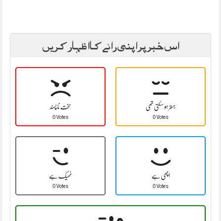
اس خبر پر اپنی رائے کا اظہار کریں
بہتر ہو سکتی تھی
سخت نا پسند
0 Votes
0 Votes
اچھی ہے
ٹھیک ہے
0 Votes
0 Votes