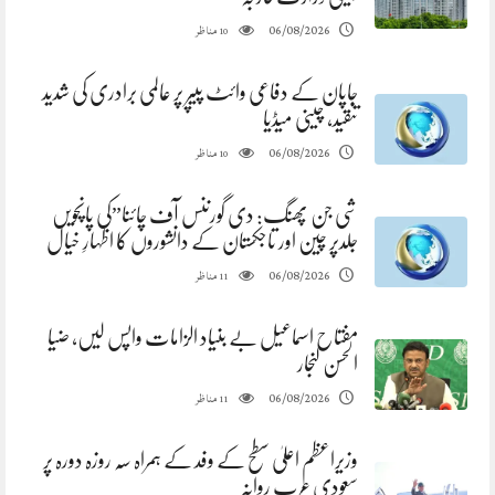
مناظر
06/08/2026
10
جاپان کے دفاعی وائٹ پیپر پر عالمی برادری کی شدید
تنقید، چینی میڈیا
مناظر
06/08/2026
10
شی جن پھنگ: دی گورننس آف چائنا”کی پانچویں
جلدپر چین اور تاجکستان کے دانشوروں کا اظہارِ خیال
مناظر
06/08/2026
11
مفتاح اسماعیل بے بنیاد الزامات واپس لیں، ضیا
الحسن لنجار
مناظر
06/08/2026
11
وزیراعظم اعلیٰ سطح کے وفد کے ہمراہ سہ روزہ دورہ پر
سعودی عرب روانہ