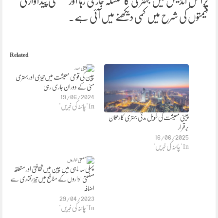
پرائس انڈیکس میں بہتری کا سلسلہ جاری رہا اور صنعتی پیداوار کی
قیمتوں کی شرح میں کمی دیکھنے میں آئی ہے۔
Related
چین کی قومی معیشت میں تیزی اور بہتری
مئی کے دوران جاری رہی
19/06/2024
In "چائنہ کی خبریں"
چینی معیشت کی طویل مدتی بہتری کا رجحان
برقرار
16/06/2025
In "چائنہ کی خبریں"
پہلی سہ ماہی میں چین میں ثقافتی اور متعلقہ
صنعتی اداروں کے منافع میں تیز رفتاری سے
اضافہ
29/04/2023
In "چائنہ کی خبریں"