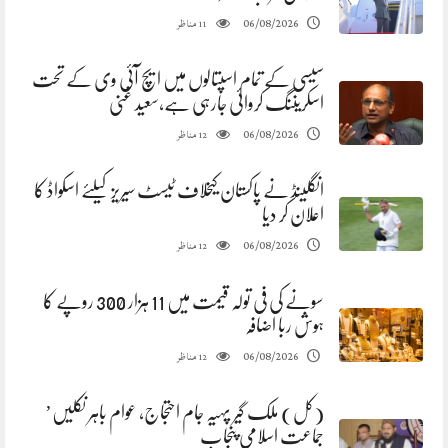
مناظر
06/08/2026
11
سیسی کے تمام اسپتالوں میں ایچ آئی وی کے تحت
اسکریننگ کروائی جارہی ہے،سعید غنی
مناظر
06/08/2026
12
انگلینڈ نے پاکستان کیخلاف ٹیسٹ سیریز کیلئے اسکواڈ کا
اعلان کر دیا
مناظر
06/08/2026
12
سونے کی فی تولہ قیمت میں 11 ہزار 300 روپے کا
ہوش ربا اضافہ
مناظر
06/08/2026
12
(کل) ملک گیر پہیہ جام احتجاج، عوام باہر نکلیں’
جماعت اسلامی پنجاب