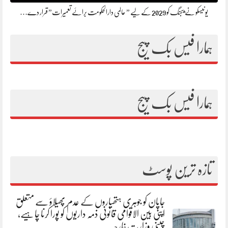
یونیسکو نے بیجنگ کو 2029 کے لیے ” عالمی دارالحکومت برائے تعمیرات” قرار دے…
ہمارا فیس بک پیج
ہمارا فیس بک پیج
تازہ ترین پوسٹ
جاپان کو جوہری ہتھیاروں کے عدم پھیلاؤ سے متعلق
اپنی بین الاقوامی قانونی ذمہ داریوں کو پورا کرنا چاہیے،
چینی وزارت خارجہ