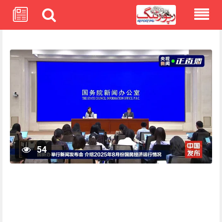
Skip
to
content
54