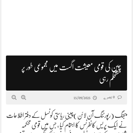
چین کی قومی معیشت اگست میں مجموعی طور پر
مستحکم رہی
0 تبصرے
15/09/2025
بیجنگ (رپورٹنگ آن لائن)چینی ریاستی کونسل کے دفتر اطلاعات
نے ایک پریس کانفرنس کا اہتمام کیا ، جس میں قومی محکمہ