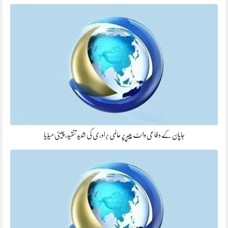
جاپان کے دفاعی وائٹ پیپر پر عالمی برادری کی شدید تنقید، چینی میڈیا