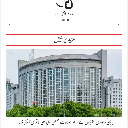
بہت اچھی ہے
0 Votes
مزید پڑھیں
جاپان کو جوہری ہتھیاروں کے عدم پھیلاؤ سے متعلق اپنی بین الاقوامی قانونی ذمہ…