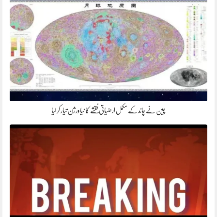
چین نے چاند کے مکمل ارضیاتی نقشے کا نیا ورژن تیار کر لیا