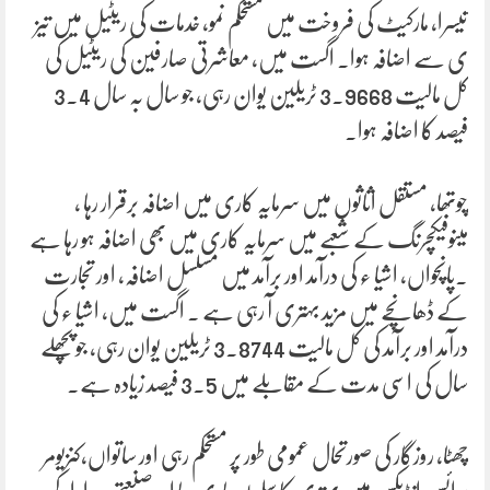
تیسرا، مارکیٹ کی فروخت میں مستحکم نمو، خدمات کی ریٹیل میں تیز
ی سے اضافہ ہوا۔ اگست میں، معاشرتی صارفین کی ریٹیل کی
کل مالیت 3.9668 ٹریلین یوان رہی، جو سال بہ سال 3.4
فیصد کا اضافہ ہوا۔
چوتھا، مستقل اثاثوں میں سرمایہ کاری میں اضافہ برقرار رہا ،
مینوفیکچرنگ کے شعبے میں سرمایہ کاری میں بھی اضافہ ہو رہا ہے
۔پانچواں، اشیا ء کی درآمد اور برآمد میں مسلسل اضافہ، اور تجارت
کے ڈھانچے میں مزید بہتری آ رہی ہے ۔ اگست میں، اشیا ء کی
درآمد اور برآمد کی کل مالیت 3.8744 ٹریلین یوان رہی، جو پچھلے
سال کی اسی مدت کے مقابلے میں 3.5 فیصد زیادہ ہے۔
چھٹا، روزگار کی صورتحال عمومی طور پر مستحکم رہی اور ساتواں،کنزیومر