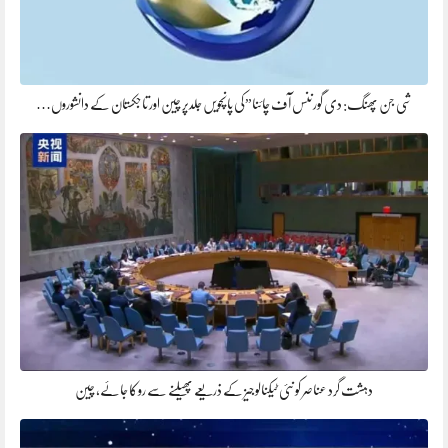
شی جن پھنگ: دی گورننس آف چائنا”کی پانچویں جلدپر چین اور تاجکستان کے دانشوروں…
دہشت گرد عناصر کو نئی ٹیکنالوجیز کے ذریعے پھیلنے سے روکا جائے، چین