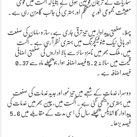
شماریات کے ترجمان فو لین ہوئی نے بتایا کہ اگست میں قومی
معیشت مجموعی طور پر مستحکم اور بہتر ی کی جانب گامزن رہی ہے۔
پہلا، صنعتی پیداوار میں تیز ترقی جاری ہے ، ساز و سامان کی صنعت
اور ہائی ٹیک مینوفیکچرنگ میں بہتری نظر آ رہی ہے ۔ اگست
میں، ملک بھر میں نامزد سائز سے بالا اداروں کی صنعتی اضافی
قیمت میں سالانہ 5.2 فیصد اضافہ ہوا، جو پچھلے ماہ سے 0.37
فیصد اضافہ ہے ۔
دوسرا، خدمات کے شعبے میں تیز نمو، اور جدید خدمات کی صنعت
میں بہتری دیکھی گئی ہے ۔ اگست میں، چین بھر میں خدمات کی
پیداوار کا انڈیکس پچھلے سال کی اسی مدت کے مقابلے میں 5.6
فیصد بڑھا۔