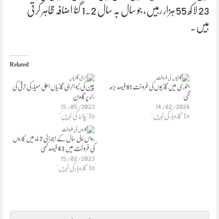
23 لاکھ 55 ہزار رہیں، جو سال بہ سال 1.2 گنا اضافہ ظاہر کرتی
ہیں۔
Related
جنوری میں گاڑیوں کی فروخت 81 فیصد بڑھ
چین کی نیو انرجی گاڑیاں اعلیٰ معیار کی ترقی کی
گئی
راہ پر گامزن
15/05/2023
14/02/2024
In "کاروبار کی خبریں"
In "چائنہ کی خبریں"
رواں مالی سال کے ابتدائی 7 ماہ میں کاروں
کی فروخت میں 43 فیصد کمی
15/02/2023
In "کاروبار کی خبریں"