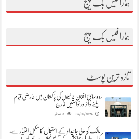
ہمارا فیس بک پیج
ہمارا فیس بک پیج
تازہ ترین پوسٹ
دو سابق افغان جرنیلوں کی پاکستان میں عارضی قیام
کیلئے دائر درخواستیں خارج
مناظر
06/08/2026
15
مالک کو اپنی جائیداد کے استعمال کا مکمل اختیار ہے،
کرایہ دار کی خواہش کے تابع نہیں، سپریم کورٹ