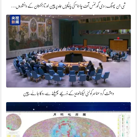
شی جن پھنگ: دی گورننس آف چائنا”کی پانچویں جلدپر چین اور تاجکستان کے دانشوروں…
دہشت گرد عناصر کو نئی ٹیکنالوجیز کے ذریعے پھیلنے سے روکا جائے، چین