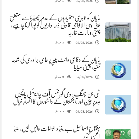
مناظر
06/08/2026
15
جاپان کو جوہری ہتھیاروں کے عدم پھیلاؤ سے متعلق
اپنی بین الاقوامی قانونی ذمہ داریوں کو پورا کرنا چاہیے،
چینی وزارت خارجہ
مناظر
06/08/2026
18
جاپان کے دفاعی وائٹ پیپر پر عالمی برادری کی شدید
تنقید، چینی میڈیا
مناظر
06/08/2026
22
شی جن پھنگ: دی گورننس آف چائنا”کی پانچویں
جلدپر چین اور تاجکستان کے دانشوروں کا اظہارِ خیال
مناظر
06/08/2026
18
مفتاح اسماعیل بے بنیاد الزامات واپس لیں، ضیا
الحسن لنجار