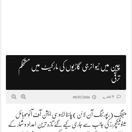
چین میں نیو انرجی گاڑیوں کی مارکیٹ میں مستحکم
ترقی
0 تبصرے
09/07/2026
بیجنگ (رپورٹنگ آن لائن)چائنا ایسوسی ایشن آف آٹوموبائل
مینوفیکچررز کی جانب سے جاری کیے گئے تازہ ترین اعداد و شمار کے