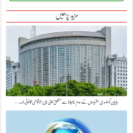
مزید پڑھیں
جاپان کو جوہری ہتھیاروں کے عدم پھیلاؤ سے متعلق اپنی بین الاقوامی قانونی ذمہ…