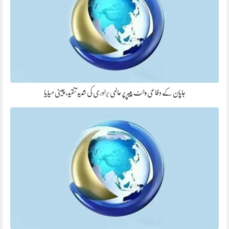
جاپان کے دفاعی وائٹ پیپر پر عالمی برادری کی شدید تنقید، چینی میڈیا