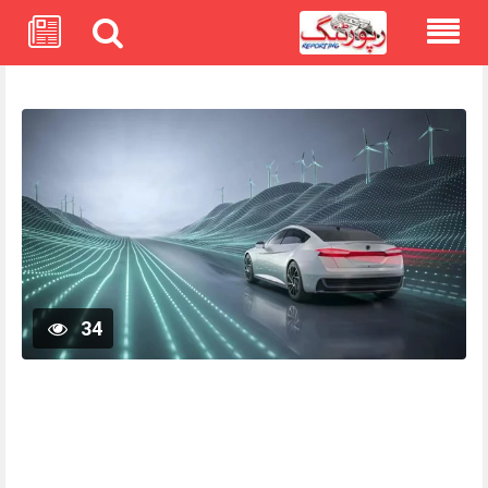
Skip
to
content
34