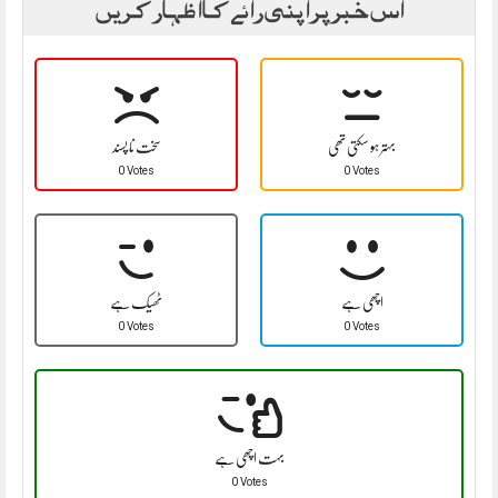
اس خبر پر اپنی رائے کا اظہار کریں
بہتر ہو سکتی تھی
سخت نا پسند
0 Votes
0 Votes
اچھی ہے
ٹھیک ہے
0 Votes
0 Votes
بہت اچھی ہے
0 Votes