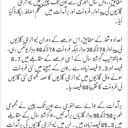
مطابق، رواں سال جنوری سے جون تک چین میں نیو انرجی
گاڑیوں کی پیداوار، فروخت اور برآمدات میں مستحکم اضافہ ریکارڈ کیا
گیا۔
اعداد و شمار کے مطابق، اس عرصے کے دوران نیو انرجی گاڑیوں
کی پیداوار 74 لاکھ 38 ہزار جبکہ فروخت 74 لاکھ 46 ہزار یونٹس رہی،
جو بالترتیب گزشتہ سال کے اسی عرصے کے مقابلے میں 6.7
فیصد اور 7.3 فیصد زیادہ ہے۔جون کے مہینے میں نئی فروخت
ہونے والی گاڑیوں میں نیو انرجی گاڑیوں کا حصہ مجموعی نئی گاڑیوں
کی فروخت کا تقریباً 60 فیصد رہا۔
برآمدات کے حوالے سے جنوری سے جون تک چین نے مجموعی
طور پر 50 لاکھ 96 ہزار گاڑیاں برآمد کیں، جو گزشتہ سال کے مقابلے
میں 65.3 فیصد زیادہ ہیں۔ ان میں نیو انرجی گاڑیوں کی برآمدات