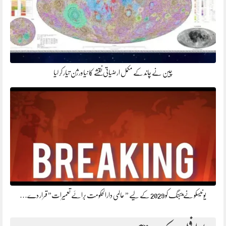
چین نے چاند کے مکمل ارضیاتی نقشے کا نیا ورژن تیار کر لیا
یونیسکو نے بیجنگ کو 2029 کے لیے ” عالمی دارالحکومت برائے تعمیرات” قرار دے…