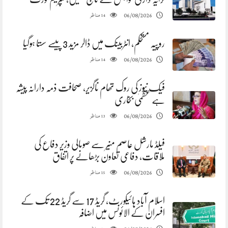
مناظر
06/08/2026
14
روپیہ مستحکم، انٹربینک میں ڈالر مزید 3 پیسے سستا ہوگیا
مناظر
06/08/2026
14
فیک نیوز کی روک تھام ناگزیر، صحافت ذمہ دارانہ پیشہ
ہے عظمیٰ بخاری
مناظر
06/08/2026
13
فیلڈ مارشل عاصم منیر سے صومالی وزیر دفاع کی
ملاقات، دفاعی تعاون بڑھانے پر اتفاق
مناظر
06/08/2026
15
اسلام آباد ہائیکورٹ، گریڈ 17 سے گریڈ 22 تک کے
افسران کے الائونس میں اضافہ