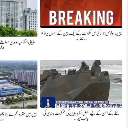
چین، سولومن جزائر کی نئی حکومت کے ایک چین کے اصول پر قائم
رہنے…
جاپانی انتظامیہ جوہری معامل
وزار
خطے کے امن کے لیے اصل خطرہ جاپان کی عسکریت پسندی کی
چین میں مقررہ حجم سے بالا 
جانب تیز…
ادا