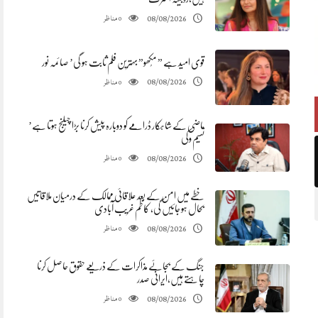
مناظر
08/08/2026
0
قوی امید ہے ” مُکھو” بہترین فلم ثابت ہو گی’ صائمہ نور
مناظر
08/08/2026
0
ماضی کے شاہکار ڈرامے کو دوبارہ پیش کرنا بڑا چیلنج ہوتا ہے’
نسیم وکی
مناظر
08/08/2026
0
خطے میں امن کے بعد علاقائی ممالک کے درمیان ملاقاتیں
بحال ہو جائیں گی، کاظم غریب آبادی
مناظر
08/08/2026
0
جنگ کے بجائے مذاکرات کے ذریعے حقوق حاصل کرنا
چاہتے ہیں،ایرانی صدر
مناظر
08/08/2026
0