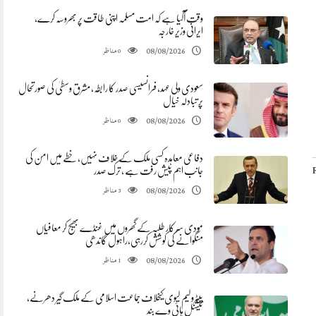
وقت آگیا ہے کہ امت مسلمہ اپنی طاقت پر بھروسہ کرے،
ایرانی وزیر خارجہ
مناظر
08/08/2026
0
سعودی ولی عہد، فرانسیسی صدر کا رابطہ، مشرق وسطیٰ کی صورتحال
پر تبادلہ خیال
مناظر
08/08/2026
0
دفاعی معاہدہ کسی ملک کے خلاف نہیں، خطے میں امن کی
جانب اہم پیش رفت ہے ، ترک صدر
مناظر
08/08/2026
3
مودی سرکار طلبہ کے گھروں میں غنڈے بھیج کر معافیاں
منگوانے کی کوشش کررہی،راہول گاندھی
مناظر
08/08/2026
1
پیٹرولیم لیوی کیخلاف جماعت اسلامی کے ملک گیر دھرنے،
نیشنل ہائی وے بند