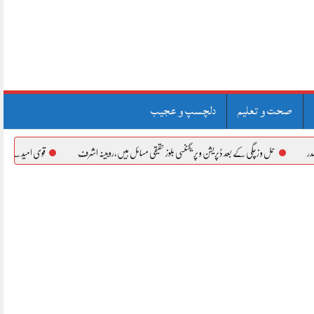
صحت و تعلیم
دلچسپ و عجیب
 و زچگی کے بعد ڈپریشن و پریگننسی بلوز حقیقی مسائل ہیں،روبینہ اشرف
قوی امید ہے ” مُکھو” بہترین فلم ثا