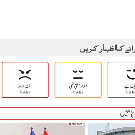
ائے کا اظہار کریں
یک ہے
بہتر ہو سکتی تھی
سخت نا پسند
0 Votes
0 Votes
0 Vote
 پڑھیں