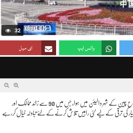
32
واٹس ایپ
ای میل
بیجنگ (رپورٹنگ آن لائن) سترہواں سمر ڈیووس فورم 2026 کا افتتاح چین کے شہر دالیئن میں ہوا، جس میں 90 سے زائد ممالک اور
ور اعلیٰ معیار کی ترقی کے لیے نئی راہیں تلاش کرنےکے لئے تبادلہ خیال کررہے