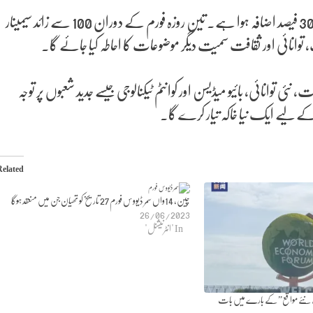
گزشتہ سال کے مقابلے اس سال غیر ملکی مہمانوں کی تعداد میں تقریباً 30 فیصد اضافہ ہوا ہے۔ تین روزہ فورم کے دوران 100 سے زائد سیمینار
، توانائی اور ثقافت سمیت دیگر موضوعات کا احاطہ کیا جائے گا۔
وانائی، بائیو میڈیسن اور کوانٹم ٹیکنالوجی جیسے جدید شعبوں پر توجہ
ون کے لیے ایک نیا خاکہ تیار کرے گا۔
Related
چین، 14واں سمر ڈیووس فورم 27 تاریخ کو تھیان جن میں منعقد ہوگا
26/06/2023
In "انٹرنیشنل"
 نئے مواقع” کے بارے میں بات