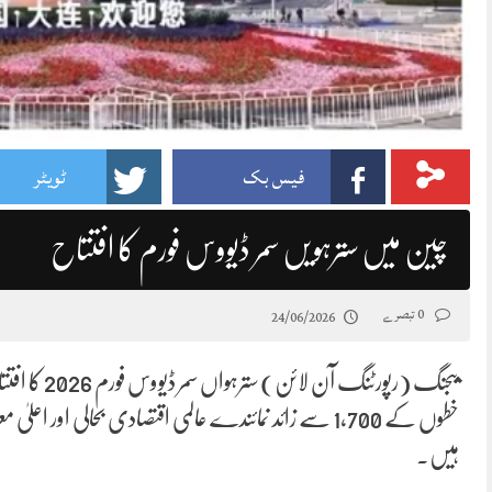
فیس بک
ٹویٹر
چین میں سترہویں سمر ڈیووس فورم کا افتتاح
0 تبصرے
24/06/2026
خطوں کے 1,700 سے زائد نمائندے عالمی اقتصادی بحالی ا
ہیں۔