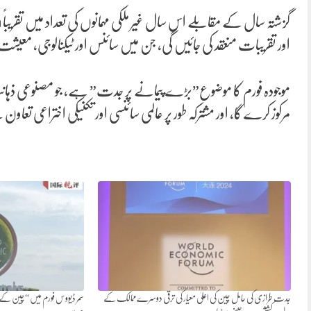
اور تقریبات منعقد کی جائیں گی، جن میں سائنس اور ٹیکنالوجی، معیشت
موجودہ فورم کا موضوع”بڑے پیمانے پر جدت” ہے، جو مصنوعی ذہانت، نئی ت
مرکوز کرے گا، اور مشترکہ طور پر عالمی سائنسی اور تکنیکی اختراعی تعا
جدت طرازی کی حامل چین کی اعلیٰ معیار کی ترقی دوسرے ممالک کے
سمر ڈیووس فورم میں “چین کے