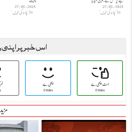
لیے پرکشش ہے، چینی میڈ یا
چیت
27/06/2024
27/06/2024
In "چائنہ کی خبریں"
In "چائنہ کی خبریں"
اس خبر پر اپنی ر
بہت اچھی ہے
اچھی ہے
ٹھ
s
0 Votes
0 Votes
مزید