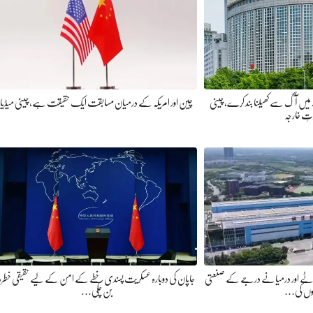
ے میں آگ سے کھیلنا بند کرے، چینی
چین اور امریکہ کے درمیان مسابقت ایک حقیقت ہے، چینی میڈیا
تِ خارجہ
چھوٹے اور درمیانے درجے کے صنعتی
جاپان کی دوبارہ عسکریت پسندی خطے کے امن کے لیے حقیقی خطرہ
روں کی…
بن چکی…