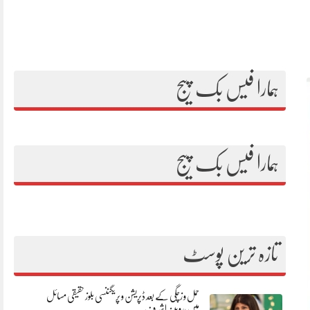
ہمارا فیس بک پیج
ہمارا فیس بک پیج
تازہ ترین پوسٹ
حمل و زچگی کے بعد ڈپریشن و پریگننسی بلوز حقیقی مسائل
ہیں،روبینہ اشرف