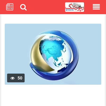
Skip
to
content
50