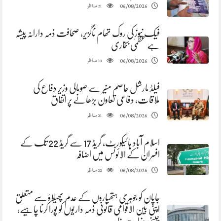
مناظر
06/08/2026
21
فیک نیوز کی روک تھام ناگزیر، صحافت ذمہ دارانہ پیشہ
ہے عظمیٰ بخاری
مناظر
06/08/2026
18
فیلڈ مارشل عاصم منیر سے صومالی وزیر دفاع کی
ملاقات، دفاعی تعاون بڑھانے پر اتفاق
مناظر
06/08/2026
21
اسلام آباد ہائیکورٹ، گریڈ 17 سے گریڈ 22 تک کے
افسران کے الائونس میں اضافہ
مناظر
06/08/2026
22
جاپان کو جوہری ہتھیاروں کے عدم پھیلاؤ سے متعلق
اپنی بین الاقوامی قانونی ذمہ داریوں کو پورا کرنا چاہیے،