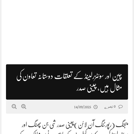
چین اور سوئٹزرلینڈ کے تعلقات دوستانہ تعاون کی
مثال ہیں، چینی صدر
0 تبصرے
14/09/2025
بیجنگ (رپورٹنگ آن لائن)چینی صدر شی جن پھنگ اور