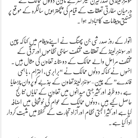
سوئٹزرلینڈ کی صدر کیرن کیلر سٹر کے مابین دونوں ممالک کے
درمیان سفارتی تعلقات کے قیام کی پچھترہویں سالگرہ کے موقع پر
تہنیتی پیغامات کا تبادلہ ہوا ۔
اتوار کے روز صدر شی جن پھنگ نے اپنے پیغام میں کہا کہ چین
اور سوئٹزرلینڈ کے تعلقات مختلف سماجی نظاموں اور ترقی کے
مختلف مراحل والے ممالک کے دوستانہ تعاون کی مثال ہیں۔
انہوں نے کہا کہ دونوں ممالک نے “برابری، احترام ، باہمی
فائدے” کے چین-سوئٹزرلینڈ تعاون کے جذبے کو پروان چڑھایا
ہے ، دو طرفہ اور کثیر جہتی میدانوں میں تعاون کے نمایاں نتائج
حاصل کیے ہیں ، دونوں ممالک کے عوام کی خوشحالی میں اضافہ
کیا ہے اور کثیرالجہتی نظام اور آزاد تجارت کے تحفظ میں مثبت کردار
ادا کیا ہے۔