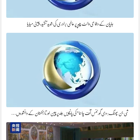
جاپان کے دفاعی وائٹ پیپر پر عالمی برادری کی شدید تنقید، چینی میڈیا
شی جن پھنگ: دی گورننس آف چائنا”کی پانچویں جلدپر چین اور تاجکستان کے دانشوروں…