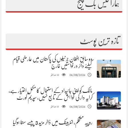
ہمارا فیس بک پیج
تازہ ترین پوسٹ
دو سابق افغان جرنیلوں کی پاکستان میں عارضی قیام
کیلئے دائر درخواستیں خارج
مناظر
06/08/2026
22
مالک کو اپنی جائیداد کے استعمال کا مکمل اختیار ہے،
کرایہ دار کی خواہش کے تابع نہیں، سپریم کورٹ
مناظر
06/08/2026
21
روپیہ مستحکم، انٹربینک میں ڈالر مزید 3 پیسے سستا ہوگیا