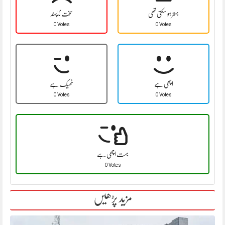
بہتر ہو سکتی تھی
سخت نا پسند
0 Votes
0 Votes
اچھی ہے
ٹھیک ہے
0 Votes
0 Votes
بہت اچھی ہے
0 Votes
مزید پڑھیں