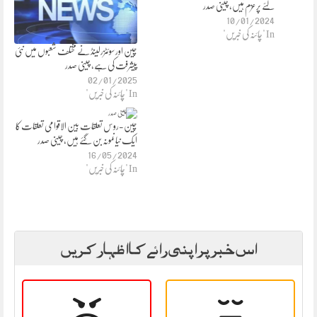
لئے پرعزم ہیں، چینی صدر
10/01/2024
In "چائنہ کی خبریں"
چین اور سوئٹزرلینڈ نے مختلف شعبوں میں نئی
پیشرفت کی ہے، چینی صدر
02/01/2025
In "چائنہ کی خبریں"
چین-روس تعلقات بین الاقوامی تعلقات کا
ایک نیا نمونہ بن گئے ہیں، چینی صدر
16/05/2024
In "چائنہ کی خبریں"
اس خبر پر اپنی رائے کا اظہار کریں