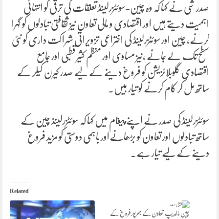
صدر شی نے کہا کہ وہ چین-سوئٹزرلینڈ تعلقات کی ترقی کو انتہائی
اہمیت دیتے ہیں اور اقتصادی و مالی تعاون نیز ثقافتی تبادلوں کو گہرا
کرنے، چین اور سوئٹزرلینڈ کی اختراعی تزویراتی شراکت داری کو نئی
سطح تک لے جانے ،نیز مساوی اور منظم کثیرقطبی اور جامع
اقتصادی گلوبلائزیشن کو فروغ دینے کے لیے صدر کیرن کیلر کے
ساتھ مل کر کام کرنے کو تیار ہیں۔
سوئٹزرلینڈ کی صدر نے اپنے پیغام میں کہا کہ سوئٹزرلینڈ چین کے
ساتھ تبادلوں اور تعاون کو بڑھانےاور باہمی دوستی کو مزید فروغ
دینے کے لیے تیار ہے۔
Related
چین مالدیپ تعاون کے بھرپورفروغ کے