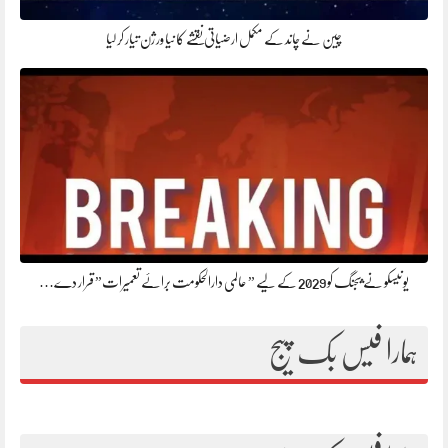
چین نے چاند کے مکمل ارضیاتی نقشے کا نیا ورژن تیار کر لیا
یونیسکو نے بیجنگ کو 2029 کے لیے ” عالمی دارالحکومت برائے تعمیرات” قرار دے…
ہمارا فیس بک پیج