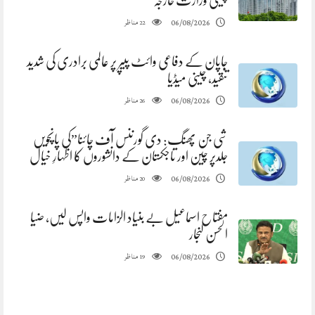
چینی وزارت خارجہ
مناظر
06/08/2026
22
جاپان کے دفاعی وائٹ پیپر پر عالمی برادری کی شدید
تنقید، چینی میڈیا
مناظر
06/08/2026
26
شی جن پھنگ: دی گورننس آف چائنا”کی پانچویں
جلدپر چین اور تاجکستان کے دانشوروں کا اظہارِ خیال
مناظر
06/08/2026
20
مفتاح اسماعیل بے بنیاد الزامات واپس لیں، ضیا
الحسن لنجار
مناظر
06/08/2026
19