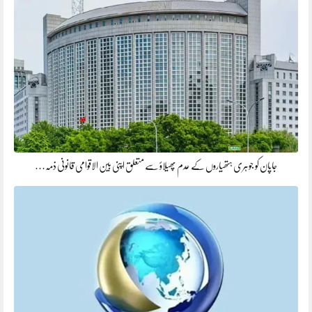
جاپان کو جوہری ہتھیاروں کے عدم پھیلاؤ سے متعلق اپنی بین الاقوامی قانونی ذمہ…