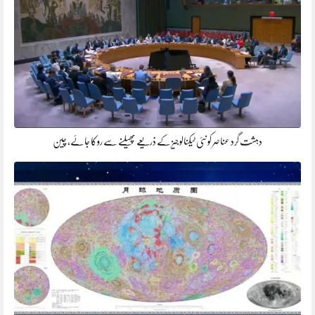
دہشت گرد عناصر کو نئی ٹیکنالوجیز کے ذریعے پھیلنے سے روکا جائے، چین