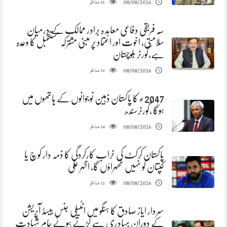
مناظر
08/08/2026
25
سہ فریقی دفاعی معاہد ہ برادر ممالک کے درمیان
سلامتی، اخوت اور اعتماد پر مبنی مشترکہ مستقبل کا وعدہ
ہے،گورنر بلوچستان
مناظر
08/08/2026
23
2047ء کا پاکستان ذہین نوجوانوں کے ہاتھوں میں
ہوگا ،گورنرسندھ
مناظر
08/08/2026
24
پاکستان کرکٹ کی خراب کارکردگی کا ذمہ دار کوچ یا
کپتان کو نہیں ٹھہراؤں گا، اظہر علی
مناظر
08/08/2026
22
سردار ایاز صادق کا ہنگو میں انٹیلی جنس بیسڈ آپریشن
کے دوران بہادری سے لڑتے ہوئے جامِ شہادت