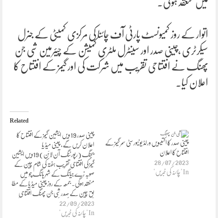
میں منعقد ہوئی۔
اتوار کے روز کمیونسٹ پارٹی آف چائنا کی مرکزی کمیٹی کے جنرل
سیکرٹری ،چینی صدر اور سینٹرل ملٹری کمیشن کے چیئرمین شی جن
پھنگ نے افتتاحی تقریب میں شرکت کی اور گیمز کے افتتاح کا
اعلان کیا۔
Related
چینی صدر 19 ویں ایشین گیمز کے افتتاح کا
چینی صدر کا اکتیسویں ورلڈ یونیورسٹی سمر گیمز کے
اعلان کریں گے، چینی میڈ یا
افتتاح کا اعلان
بیجنگ (رپورٹنگ آن لائن) 19ویں ایشین
28/07/2023
گیمز کی افتتاحی تقریب ہفتہ کی شام چین کے
In "چائنہ کی خبریں"
صوبہ زے جیانگ کے شہر ہانگ چو میں
منعقد ہوگی۔ جمعہ کے روز چینی میڈ یا کے مطا
بق چین کے صدر شی جن پھنگ افتتاحی
22/09/2023
تقریب میں شرکت کریں گے اور ایشین گیمز
In "چائنہ کی خبریں"
کے…