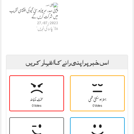
چینی صدر سمر یونیورسٹی گیمز کی افتتاحی تقریب
میں شر کت کر یں گے
27/07/2023
In "چائنہ کی خبریں"
اس خبر پر اپنی رائے کا اظہار کریں
بہتر ہو سکتی تھی
سخت نا پسند
0 Votes
0 Votes