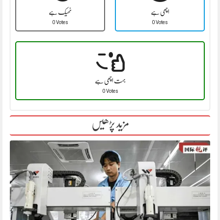
اچھی ہے
ٹھیک ہے
0 Votes
0 Votes
بہت اچھی ہے
0 Votes
مزید پڑھیں