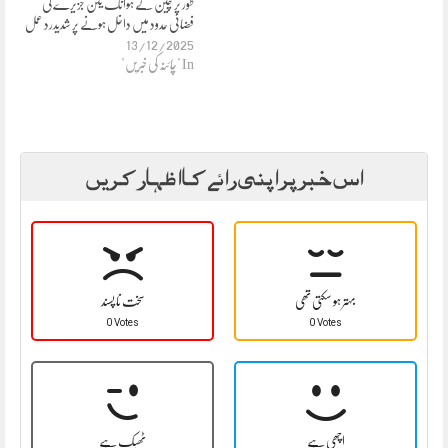
طور پر چین کے ہوانگ یئن جزیرے کی
فضائی حدود میں داخل ہونے پر شدیدرد عمل
13/12/2025
In "چائنہ کی خبریں"
اس خبر پر اپنی رائے کا اظہار کریں
بہتر ہو سکتی تھی
سخت نا پسند
0 Votes
0 Votes
اچھی ہے
ٹھیک ہے