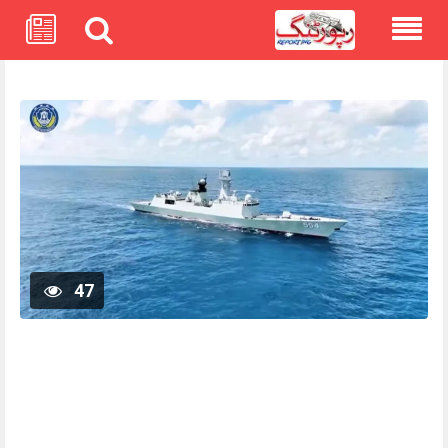
Skip
to
content
47