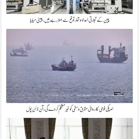
چین کے تجارتی اعداد و شمار توقع سے بہتر رہے ہیں، چینی میڈیا
امریکی فوجی کارروائی مشرق وسطیٰ کو غیر مستحکم کر دے گی، آن لائن پول