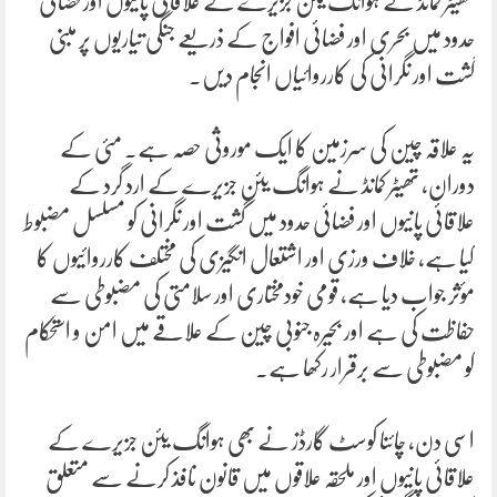
تھیٹر کمانڈ نے ہوانگ یئن جزیرے کے علاقائی پانیوں اور فضائی
حدود میں بحری اور فضائی افواج کے ذریعے جنگی تیاریوں پر مبنی
گشت اور نگرانی کی کارروائیاں انجام دیں۔
یہ علاقہ چین کی سرزمین کا ایک موروثی حصہ ہے۔ مئی کے
دوران، تھیٹر کمانڈ نے ہوانگ یئن جزیرے کے ارد گرد کے
علاقائی پانیوں اور فضائی حدود میں گشت اور نگرانی کو مسلسل مضبوط
کیا ہے، خلاف ورزی اور اشتعال انگیزی کی مختلف کارروائیوں کا
مؤثر جواب دیا ہے، قومی خودمختاری اور سلامتی کی مضبوطی سے
حفاظت کی ہے اور بحیرہ جنوبی چین کے علاقے میں امن و استحکام
کو مضبوطی سے برقرار رکھا ہے۔
اسی دن، چائنا کوسٹ گارڈز نے بھی ہوانگ یئن جزیرے کے
علاقائی پانیوں اور ملحقہ علاقوں میں قانون نافذ کرنے سے متعلق