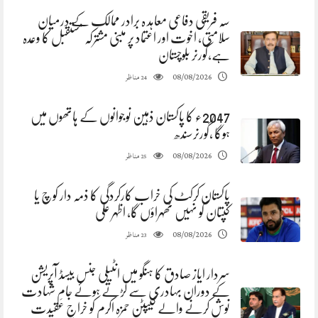
سہ فریقی دفاعی معاہد ہ برادر ممالک کے درمیان
سلامتی، اخوت اور اعتماد پر مبنی مشترکہ مستقبل کا وعدہ
ہے،گورنر بلوچستان
مناظر
08/08/2026
24
2047ء کا پاکستان ذہین نوجوانوں کے ہاتھوں میں
ہوگا ،گورنرسندھ
مناظر
08/08/2026
25
پاکستان کرکٹ کی خراب کارکردگی کا ذمہ دار کوچ یا
کپتان کو نہیں ٹھہراؤں گا، اظہر علی
مناظر
08/08/2026
23
سردار ایاز صادق کا ہنگو میں انٹیلی جنس بیسڈ آپریشن
کے دوران بہادری سے لڑتے ہوئے جامِ شہادت
نوش کرنے والے کیپٹن حمزہ اکرم کو خراجِ عقیدت