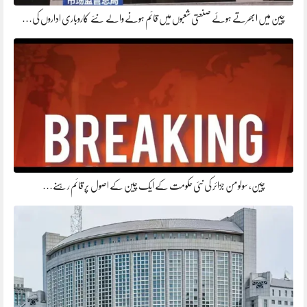
چین میں ابھرتے ہوئے صنعتی شعبوں میں قائم ہونے والے نئے کاروباری اداروں کی…
چین، سولومن جزائر کی نئی حکومت کے ایک چین کے اصول پر قائم رہنے…