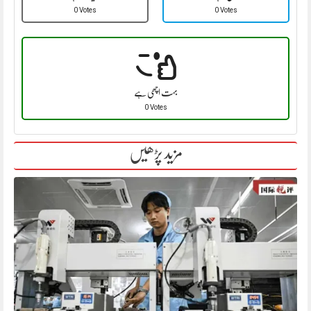
0 Votes
0 Votes
بہت اچھی ہے
0 Votes
مزید پڑھیں