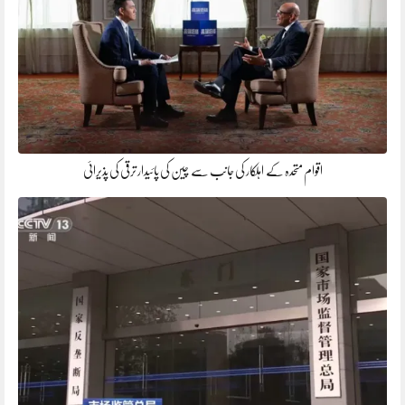
اقوام متحدہ کے اہلکار کی جانب سے چین کی پائیدار ترقی کی پذیرائی