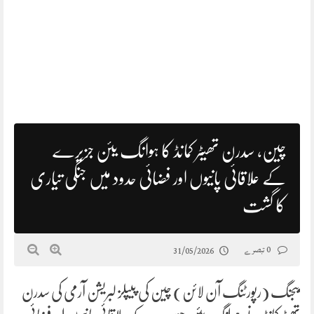
چین، سدرن تھیٹر کمانڈ کا ہوانگ یئن جزیرے
کے علاقائی پانیوں اور فضائی حدود میں جنگی تیاری
کا گشت
0 تبصرے
31/05/2026
بیجنگ (رپورٹنگ آن لائن) چین کی پیپلز لبریشن آرمی کی سدرن