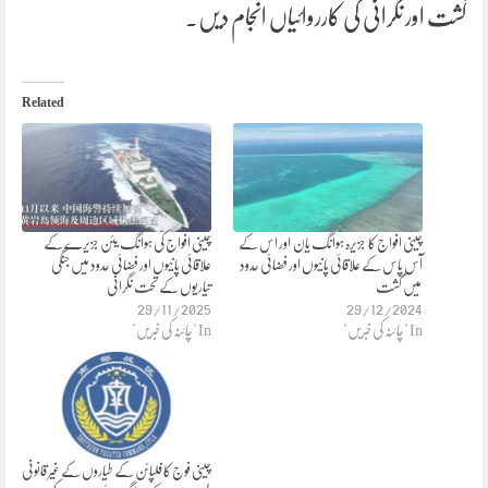
گشت اور نگرانی کی کارروائیاں انجام دیں۔
Related
چینی افواج کا جزیرہ ہوانگ یان اور اس کے
چینی افواج کی ہوانگ یئن جزیرے کے
آس پاس کے علاقائی پانیوں اور فضائی حدود
علاقائی پانیوں اور فضائی حدود میں جنگی
میں گشت
تیاریوں کے تحت نگرانی
29/11/2025
29/12/2024
In "چائنہ کی خبریں"
In "چائنہ کی خبریں"
چینی فوج کا فلپائن کے طیاروں کے غیر قانونی