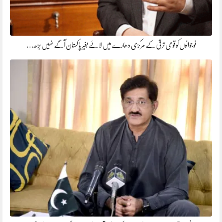
نوجوانوں کو قومی ترقی کے مرکزی دھارے میں لائے بغیر پاکستان آگے نہیں بڑھ…