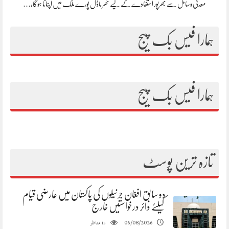
معدنی وسائل سے بھرپور استفادے کے لیے تھر ماڈل پورے ملک میں اپنانا ہوگا،…
ہمارا فیس بک پیج
ہمارا فیس بک پیج
تازہ ترین پوسٹ
دو سابق افغان جرنیلوں کی پاکستان میں عارضی قیام
کیلئے دائر درخواستیں خارج
مناظر
06/08/2026
15