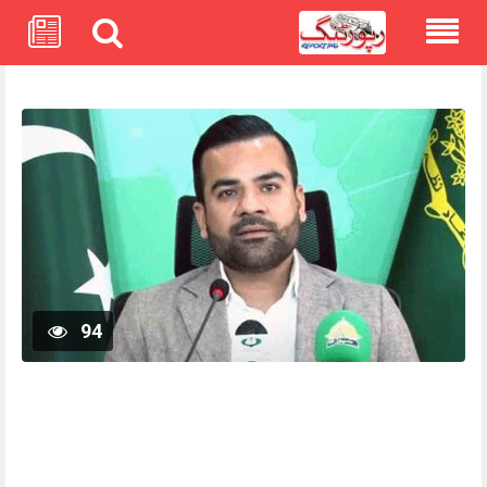
Skip
to
content
94