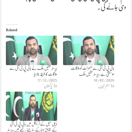
دی جائے گی۔
Related
بانی پی ٹی آئی سے جمعرات کو ملاقات
بیرسٹر عقیل ملک نے بانی پی ٹی آئی سے
ہوسکتی ہے، بیرسٹر عقیل ملک
ملاقات کا طریقہ بتا دیا
17/12/2025
10/02/2026
In "اہم خبریں"
In "پاکستان"
ڈیلی میل کے آرٹیکل میں بانی پی ٹی آئی
کے حقائق دنیا کے سامنے رکھے ہیں،بیرسٹر