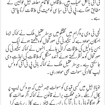
ٹی آئی بالکل ٹھیک ہیں، ملاقاتوں کا تمام معاملہ جیل قوانین کے
مطابق ہوتا ہے،پی ٹی آئی سیاسی نوعیت کی ملاقات کرنا چاہتی
ہے۔
نجی ٹی وی پروگرام میں گفتگو میں بیرسٹر عقیل ملک نے کہا کہ ایسا
امکان موجود ہے کہ سیکیورٹی کی صورتحال کو دیکھتے ہوئے ایک
بہن یا وکیل کی ملاقات کرائی جائے۔ انہوں نے کہا کہ سیکیورٹی کی
صورتحال کو مدنظر رکھتے ہوئے آئندہ منگل کو ملاقات کی اجازت دی
جا سکتی ہے۔بیرسٹر عقیل ملک نے کہا کہ بانی پی ٹی آئی کو وٹس
ایپ کالز کی سہولت بھی موجود رہی۔
اڈیالا جیل میں کسی قیدی کو سہولت میسر نہیں کہ وہ وٹس ایپ پر
کال کرسکے۔وزیر مملکت برائے قانون نے کہا کہ اگر عدالت کا
حکم ہوگا تو بانی پی ٹی آئی کی ان کے بیٹوں سے کال پر بات کرا