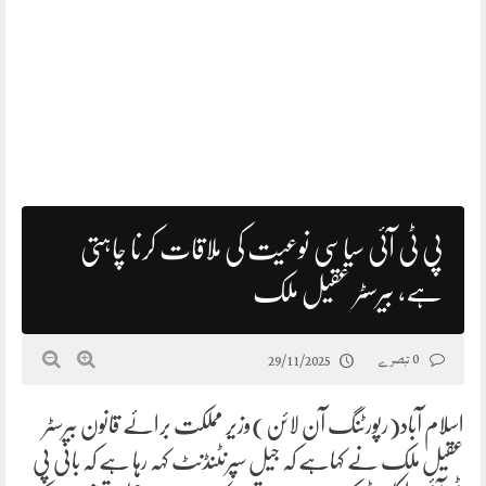
پی ٹی آئی سیاسی نوعیت کی ملاقات کرنا چاہتی
ہے، بیرسٹر عقیل ملک
0 تبصرے
29/11/2025
اسلام آباد(رپورٹنگ آن لائن)وزیر مملکت برائے قانون بیرسٹر
عقیل ملک نے کہاہے کہ جیل سپرنٹنڈنٹ کہہ رہا ہے کہ بانی پی