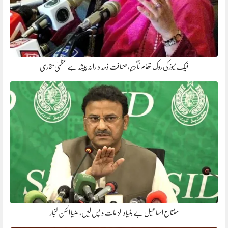
فیک نیوز کی روک تھام ناگزیر، صحافت ذمہ دارانہ پیشہ ہے عظمیٰ بخاری
مفتاح اسماعیل بے بنیاد الزامات واپس لیں، ضیا الحسن لنجار