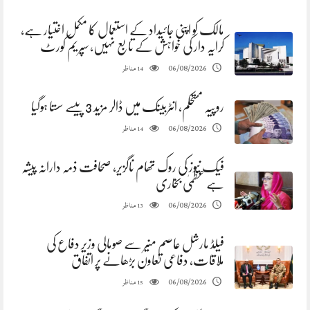
مالک کو اپنی جائیداد کے استعمال کا مکمل اختیار ہے،
کرایہ دار کی خواہش کے تابع نہیں، سپریم کورٹ
مناظر
06/08/2026
14
روپیہ مستحکم، انٹربینک میں ڈالر مزید 3 پیسے سستا ہوگیا
مناظر
06/08/2026
14
فیک نیوز کی روک تھام ناگزیر، صحافت ذمہ دارانہ پیشہ
ہے عظمیٰ بخاری
مناظر
06/08/2026
13
فیلڈ مارشل عاصم منیر سے صومالی وزیر دفاع کی
ملاقات، دفاعی تعاون بڑھانے پر اتفاق
مناظر
06/08/2026
15