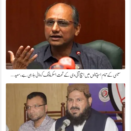
سیسی کے تمام اسپتالوں میں ایچ آئی وی کے تحت اسکریننگ کروائی جارہی ہے،سعید…