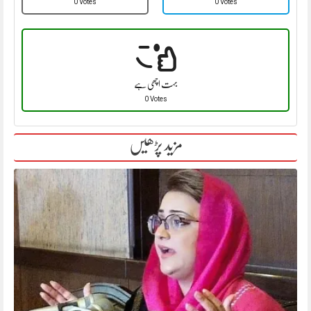
0 Votes
0 Votes
بہت اچھی ہے
0 Votes
مزید پڑھیں