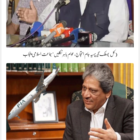
(کل) ملک گیر پہیہ جام احتجاج، عوام باہر نکلیں’ جماعت اسلامی پنجاب