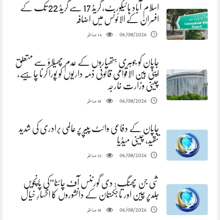
اسلام آباد ہائیکورٹ، گریڈ 17 سے گریڈ 22 تک کے
افسران کے الائونس میں اضافہ
مناظر
06/08/2026
14
جاپان کو جوہری ہتھیاروں کے عدم پھیلاؤ سے متعلق
اپنی بین الاقوامی قانونی ذمہ داریوں کو پورا کرنا چاہیے،
چینی وزارت خارجہ
مناظر
06/08/2026
18
جاپان کے دفاعی وائٹ پیپر پر عالمی برادری کی شدید
تنقید، چینی میڈیا
مناظر
06/08/2026
22
شی جن پھنگ: دی گورننس آف چائنا”کی پانچویں
جلدپر چین اور تاجکستان کے دانشوروں کا اظہارِ خیال
مناظر
06/08/2026
18