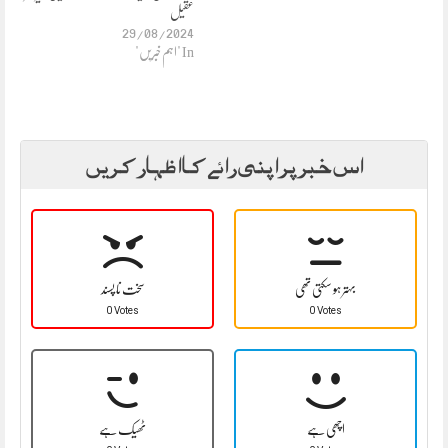
عقیل
29/08/2024
In "اہم خبریں"
اس خبر پر اپنی رائے کا اظہار کریں
بہتر ہو سکتی تھی
سخت نا پسند
0 Votes
0 Votes
اچھی ہے
ٹھیک ہے