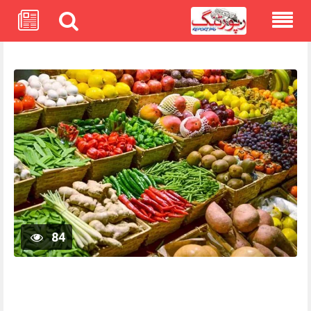
Skip
to
content
84