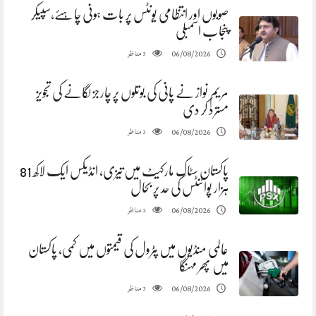
صوبوں اور انتظامی یونٹس پر بات ہونی چاہئے،سپیکر
پنجاب اسمبلی
مناظر
06/08/2026
3
مریم نواز نے پانی کی بوتلوں پر چارجز لگانے کی تجویز
مسترد کر دی
مناظر
06/08/2026
3
پاکستان سٹاک مارکیٹ میں تیزی، انڈیکس ایک لاکھ 81
ہزار پوائنٹس کی حد پر بحال
مناظر
06/08/2026
2
عالمی منڈیوں میں پٹرول کی قیمتوں میں کمی، پاکستان
میں پھر مہنگا
مناظر
06/08/2026
3