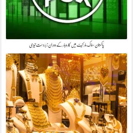
پاکستان سٹاک مارکیٹ میں کاروبار کے دوران زبردست تیزی