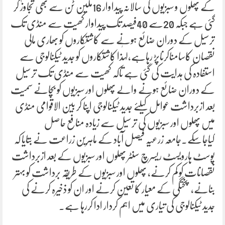
کے پھلوں و سبزیوں کی سالانہ پیداوار 16ملین ٹن سے بھی تجاوز کر
گئی ہے جبکہ 20سے 40فیصد تک پیداوار کھیت سے منڈی تک
ترسیل کے دوران ضائع ہونے سے کاشتکاروں کو بھاری مالی
نقصان کاسامناکرناپڑ رہاہے،لہٰذا کاشتکاروں کو جدید ٹیکنالوجی سے
استفادہ کی ہدایت کی گئی ہے تاکہ کھیت سے منڈی تک ترسیل
کے دوران ضائع ہونے والے پھلوں اور سبزیوں کو بچانے سمیت
بعد ازبرداشت عوامل کیلئے جدید ٹیکنالوجی اپنا کر بین الاقوامی منڈی
میں پھلوں اور سبزیوں کی ترسیل سے زیادہ منافع حاصل
کیاجاسکے۔جامعہ زرعیہ فیصل آباد کے ماہرین زراعت نے بتایا کہ
پوسٹ ہارویسٹ ریسرچ سنٹر پھلوں اور سبزیوں کے بعد ازبرداشت
نقصانات کو کم کرنے، پھلوں اور سبزیوں کے طریقہ برداشت کو بہتر
بنانے، پختگی کے معیار کا تعین کرنے اور ان کو ذخیرہ کرنے کی
جدید ٹیکنالوجی کی تیاری میں اہم کردار ادا کررہا ہے۔