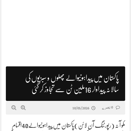
پاکستان میں پیداہونیوالے پھلوں و سبزیوں کی
سالانہ پیداوار 16ملین ٹن سے تجاوز کر گئی
0 تبصرے
10/05/2026
مکو آ نہ (رپورٹنگ آن لائن)پاکستان میں پیداہونیوالے40اقسام