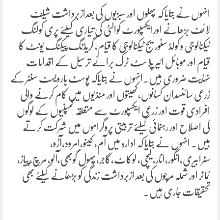
انہوں نے بتایا کہ پھلوں اور سبزیوں کی بعدازبرداشت شیلف
لائف بڑھانے اورایکسپورٹ کوالٹی کی تیاری کیلئے پری کولنگ
ٹیکنالوجی و کولڈ سٹوریج ٹیکنالوجی کا قیام، گریڈنگ پیکنگ یونٹ کا
قیام اور موبائل ائیر پلاسٹ ٹرک برائے ترسیل کے اقدامات
نہایت ضروری ہیں۔انہوں نے بتایاکہ پوسٹ ہارویسٹ سنٹر کے
زرعی سائنسدان کسانوں،کھیتوں اور منڈیوں میں کام کرنے والی
افرادی قوت اور زرعی ایکسپورٹ سے متعلقہ کمپنیوں کے لوگوں
کی اصلاح اور رہنمائی کیلئے تربیتی پروگراموں میں شرکت کرتے
ہیں۔ انہوں نے بتایا کہ ادارہ میں آم، کینو،امرود،آڑو،
سٹرابیری،انگور،انار، لیچی، لوکاٹ،گاجر،پھول گوبھی،آلو، مرچ،پیاز،
ٹماٹر اور شملہ مرچوں کی بعد ازبرداشت زندگی کو بڑھانے کیلئے بھی
تحقیقات جاری ہیں۔