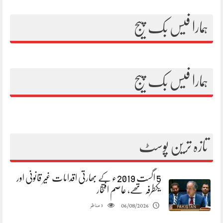
ہمارا فیس بک پیج
ہمارا فیس بک پیج
تازہ ترین پوسٹ
5 اگست 2019ء کے بھارتی اقدامات غیر قانونی اور
یکطرفہ تھے، عاصم افتخار
مناظر
06/08/2026
3