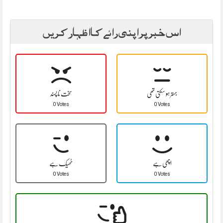
اس خبر پر اپنی رائے کا اظہار کریں
بہتر ہو سکتی تھی
سخت نا پسند
0 Votes
0 Votes
اچھی ہے
ٹھیک ہے
0 Votes
0 Votes