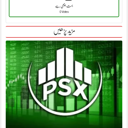
بہت اچھی ہے
0 Votes
مزید پڑھیں