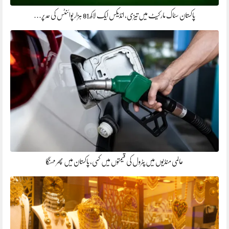
پاکستان سٹاک مارکیٹ میں تیزی، انڈیکس ایک لاکھ 81 ہزار پوائنٹس کی حد پر…
عالمی منڈیوں میں پٹرول کی قیمتوں میں کمی، پاکستان میں پھر مہنگا