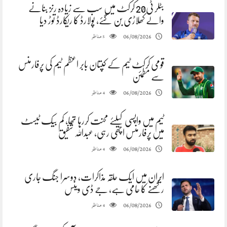
بٹلر ٹی20 کرکٹ میں سب سے زیادہ رنز بنانے
والے کھلاڑی بن گئے، پولارڈ کا ریکارڈ توڑ دیا
مناظر
06/08/2026
5
قومی کرکٹ ٹیم کے کپتان بابر اعظم ٹیم کی پرفارمنس
سے مطمئن
مناظر
06/08/2026
4
ٹیم میں واپسی کیلئے محنت کررہا تھا، کم بیک ٹیسٹ
میں پرفارمنس اچھی رہی، عبداللہ شفیق
مناظر
06/08/2026
4
ایران میں ایک حلقہ مذاکرات، دوسرا جنگ جاری
رکھنے کا حامی ہے، جے ڈی وینس
مناظر
06/08/2026
4