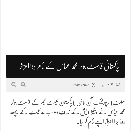
پاکستانی فاسٹ بولر محمد عباس کے نام بڑا اعزاز
0 تبصرے
17/05/2026
سلہٹ(رپورٹنگ آن لائن) پاکستان ٹیسٹ ٹیم کے فاسٹ بولر
محمد عباس نے بنگلا دیش کے خلاف دوسرے ٹیسٹ کے پہلے
روز بڑا اعزاز اپنے نام کرلیا۔