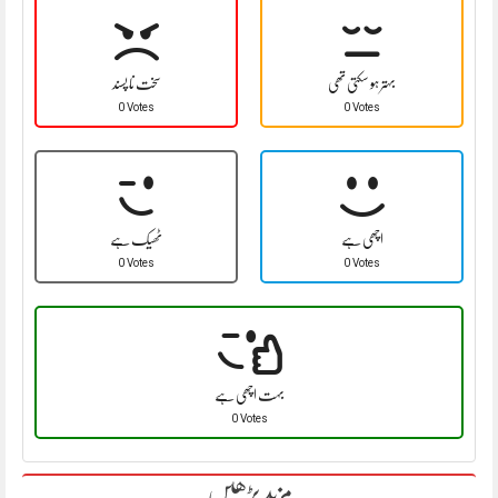
بہتر ہو سکتی تھی
سخت نا پسند
0 Votes
0 Votes
اچھی ہے
ٹھیک ہے
0 Votes
0 Votes
بہت اچھی ہے
0 Votes
مزید پڑھیں