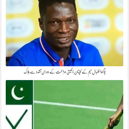
یوگنڈا فٹبال ٹیم کے کپتان ڈکیتی مزاحمت کے دوران تشدد سے ہلاک