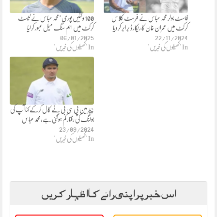
فاسٹ بولر محمد عباس نے فرسٹ کلاس
100 وکٹیں پوری’محمد عباس نے ٹیسٹ
کرکٹ میں عمران خان کا ریکارڈ برابر کردیا
کرکٹ میں اہم سنگ میل عبور کرلیا
06/01/2025
22/11/2024
In "کھیلوں کی خبریں"
In "کھیلوں کی خبریں"
چیئرمین پی سی بی نے کال کرکے کہا آپ کی
بولنگ کی رفتار کم ہوگئی ہے،محمد عباس
23/09/2024
In "کھیلوں کی خبریں"
اس خبر پر اپنی رائے کا اظہار کریں