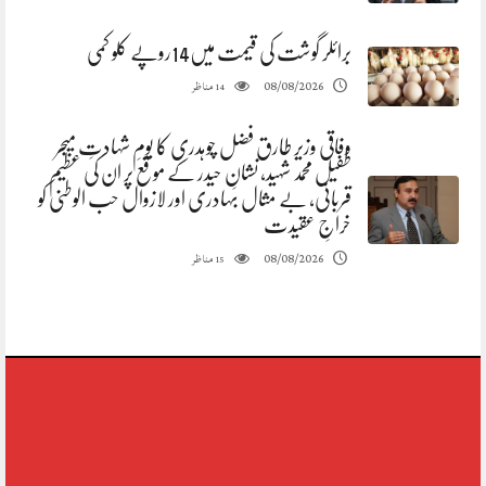
برائلر گوشت کی قیمت میں14روپے کلو کمی
مناظر
08/08/2026
14
وفاقی وزیر طارق فضل چوہدری کا یومِ شہادتِ میجر
طفیل محمد شہید، نشانِ حیدر کے موقع پر ان کی عظیم
قربانی، بے مثال بہادری اور لازوال حب الوطنی کو
خراجِ عقیدت
مناظر
08/08/2026
15