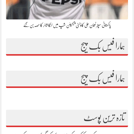
پاکستانی سپنر نعمان علی کاؤنٹی چیمپئن شپ میں لنکاشائر کا حصہ بن گئے
ہمارا فیس بک پیج
ہمارا فیس بک پیج
تازہ ترین پوسٹ