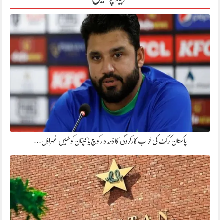
پاکستان کرکٹ کی خراب کارکردگی کا ذمہ دار کوچ یا کپتان کو نہیں ٹھہراؤں…