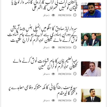
پاکستان کرکٹ کی خراب کارکردگی کا ذمہ دار کوچ یا
کپتان کو نہیں ٹھہراؤں گا، اظہر علی
مناظر
08/08/2026
3
سردار ایاز صادق کا ہنگو میں انٹیلی جنس بیسڈ آپریشن
کے دوران بہادری سے لڑتے ہوئے جامِ شہادت
نوش کرنے والے کیپٹن حمزہ اکرم کو خراجِ عقیدت
مناظر
08/08/2026
5
عبدالعلیم خان کا جام شہادت نوش کرنے والے
کیپٹن حمزہ اکرم کو خراج تحسین
مناظر
08/08/2026
4
سید یوسف رضا گیلانی کا مکہ مشترکہ دفاعی معاہدے پر
دستخط کا خیرمقدم
مناظر
08/08/2026
4