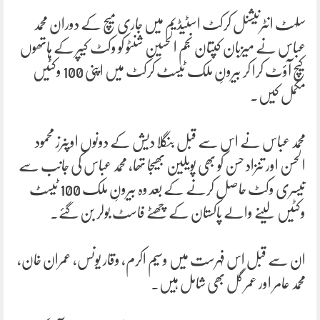
سلہٹ انٹرنیشنل کرکٹ اسٹیڈیم میں جاری میچ کے دوران محمد
عباس نے میزبان کپتان نجم الحسین شنٹو کو وکٹ کیپر کے ہاتھوں
کیچ آؤٹ کرا کر بیرونِ ملک ٹیسٹ کرکٹ میں اپنی 100 وکٹیں
مکمل کیں۔
محمد عباس نے اس سے قبل بنگلا دیش کے دونوں اوپنرز محمود
الحسن اور تنزاد حسن کو بھی پویلین بھیجا تھا، محمد عباس کی جانب سے
تیسری وکٹ حاصل کرنے کے بعد وہ بیرونِ ملک 100 ٹیسٹ
وکٹیں لینے والے پاکستان کے چھٹے فاسٹ بولر بن گئے۔
ان سے قبل اس فہرست میں وسیم اکرم، وقار یونس، عمران خان،
محمد عامر اور عمر گل بھی شامل ہیں۔