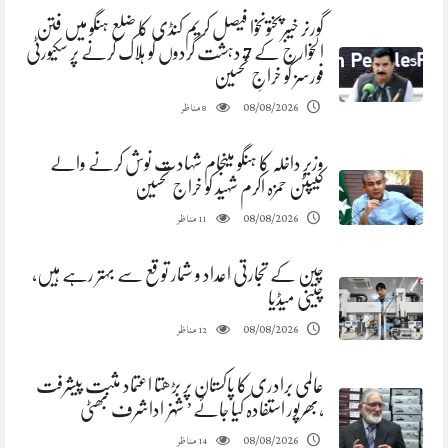
گورنر خیبرپختونخوا فیصل کریم کنڈی کا ضلع ہنگو میں فتن
الخوارج کے 7 دہشت گردوں کو ہلاک کرنے پر سکیورٹی
فورسز کو خراجِ تحسین
مناظر
08/08/2026
8
وزیر داخلہ کا ہنگو میںجام شہادت نوش کرنے والے
کیپٹن حمزہ اکرم شہید کو خراج تحسین
مناظر
08/08/2026
11
چین کے تجارتی اعداد و شمار توقع سے بہتر رہے ہیں،
چینی میڈیا
مناظر
08/08/2026
12
عالمی برادری کا پاکستان پر بڑھتا اعتماد مثبت پیشرفت
،بھرپور استفادہ کیا جائے’ شہزاداشرف بھٹی
مناظر
08/08/2026
14