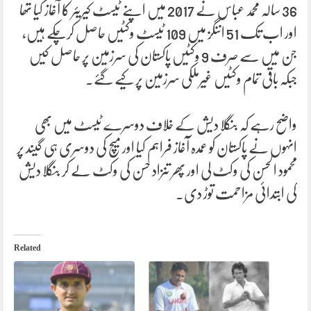
36 سالہ محمد عباس نے 2017 میں اپنے ٹیسٹ کیریئر کا آغاز کیا تھا
اور اب تک 51 اننگز میں 109 ٹیسٹ وکٹیں حاصل کرچکے ہیں،
جن میں سے صرف 9 وکٹیں پاکستان کی سرزمین پر حاصل کیں
جبکہ باقی تمام وکٹیں غیرملکی سرزمین پر کیے گئے۔
واضح رہے کہ بنگلا دیش کے خلاف دوسرے ٹیسٹ میں بھی
انہوں نے پاکستان کو عمدہ آغاز فراہم کیا اور میچ کی دوسری ہی گیند پر
محمود الحسن کی وکٹ لی اور پھر تنزاد حسن کی وکٹ لے کر بنگلا دیش
کی ابتدائی مزاحمت توڑ دی۔
Related