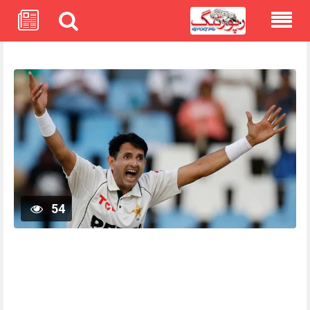
Skip
to
content
54