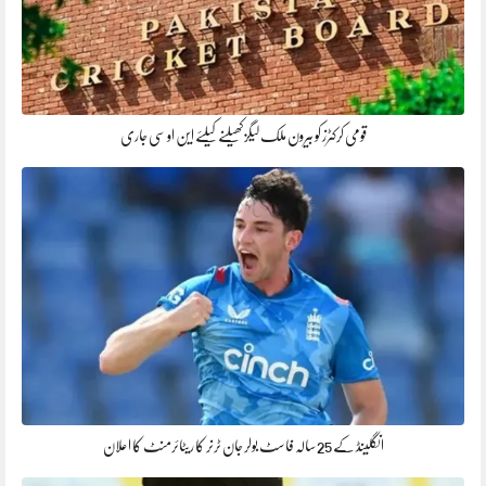
قومی کرکٹرز کو بیرون ملک لیگز کھیلنے کیلئے این او سی جاری
انگلینڈ کے 25 سالہ فاسٹ بولر جان ٹرنر کا ریٹائرمنٹ کا اعلان