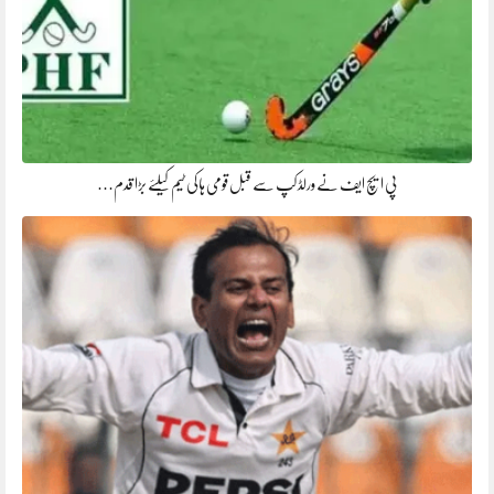
پی ایچ ایف نے ورلڈ کپ سے قبل قومی ہاکی ٹیم کیلئے بڑا قدم…