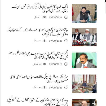
لانگ مارچ کا مقصد بانی پی ٹی آئی کی رہائی نہیں ،ان تک
رسائی ہے،سہیل آفریدی
مناظر
09/08/2026
7
لیاقت بلوچ کا پاکستان، سعودی عرب اور ترکیہ کے درمیان مکہ
دفاعی معاہدے کا خیرمقدم
مناظر
09/08/2026
17
پاکستان، ترکیہ، سعودی عرب معاہدے میں فیلڈ مارشل عاصم
منیر نے اہم کردار ادا کیا،رانا ثناء اللہ
مناظر
09/08/2026
16
مریم نواز سے ایم پی ایز کی ملاقات، سیاسی امور، عوامی فلاحی
منصوبوں پر تبادلہ خیال
مناظر
09/08/2026
20
صدر کا قدیم مقامی باشندگان کے حقوق، ثقافت کے تحفظ کیلئے
پاکستان کے عزم کا اعادہ