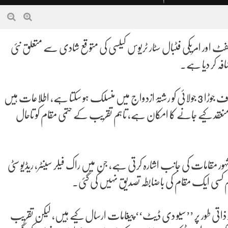
ئفٹ اور امریکی فٹبال سٹار ٹریوس کیلسی کی متوقع شادی سے متعلق نئی
فہ کر دیا ہے۔
غیر ملکی میڈیا رپورٹس کے مطابق قریبی ذرائع کا دعویٰ ہے کہ یہ معروف جوڑا 3 جولائی کو رشتۂ ازدواج میں منسلک ہو سکتا ہے، اطلاعات ہیں
عقد کیے جانے کا امکان ہے، تاہم تقریب کے حتمی مقام کو تاحال
ور مقامات کی جانب اشارہ کرتی ہے، جن میں راک فیلر سینٹر، ریڈیو سٹی
م کسی ایک مقام کی باضابطہ تصدیق نہیں کی گئی۔
 ذاتی طور پر ’’سیو دی ڈیٹ‘‘ پیغامات ارسال کیے ہیں، لیکن تقریب