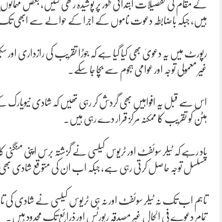
کے مقام کی تفصیلات ابتدائی طور پر پوشیدہ رکھی گئیں، بعض مہمانوں 
ہیں، جبکہ باضابطہ دعوت ناموں کے اجرا کے حوالے سے ابھی تک 
رپورٹ میں یہ دعویٰ بھی کیا گیا ہے کہ جوڑا تقریب کی رازداری اور سک
غیر معمولی توجہ اور عوامی ہجوم سے بچا جا سکے۔
اس سے قبل یہ افواہیں بھی گردش کر رہی تھیں کہ شادی نیویارک کے ب
ہٹن کو تقریب کا ممکنہ مرکز قرار دے رہی ہیں۔
یاد رہے کہ ٹیلر سوئفٹ اور ٹریوس کیلسی نے گزشتہ برس اپنی منگنی کا اع
مسلسل توجہ حاصل کرتی رہی ہے، جبکہ اب ان کی متوقع شادی بھ
تاہم اب تک نہ ٹیلر سوئفٹ اور نہ ہی ٹریوس کیلسی نے شادی کی ت
تمام دعوے فی الحال غیر مصدقہ رپورٹس اور ذرائع تک محدود ہیں۔