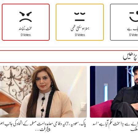
یک ہے
بہتر ہو سکتی تھی
سخت نا پسند
0 Votes
0 Votes
0 Vote
 پڑھیں
الے سے بڑا سخت حکم آیا ہے’ اسد
پاک ،سعودیہ ، ترکیہ دفاعی معاہدہ امت مسلمہ کے اتحاد کی جانب اہم
ملک
پیشرفت…