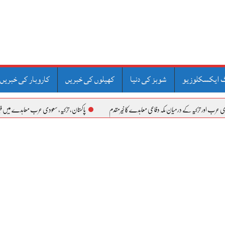
 ایکسکلوزیو
شوبز کی دنیا
کھیلوں کی خبریں
کاروبار کی خبریں
 کے درمیان مکہ دفاعی معاہدے کا خیرمقدم
پاکستان، ترکیہ، سعودی عرب معاہدے میں فیلڈ مارشل عاصم منیر نے 