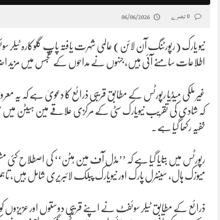
0 تبصرے
06/06/2026
نیو یارک (رپورٹنگ آن لائن) عالمی شہرت یافتہ پاپ گلوکارہ ٹیلر سو
اطلاعات سامنے آئی ہیں، جنہوں نے مداحوں کے تجسس میں مزید اضا
کہ شادی کی تقریب نیویارک سٹی کے مرکزی علاقے مین ہیٹن میں من
خفیہ رکھا گیا ہے۔
رپورٹس میں بتایا گیا ہے کہ ’’مڈل آف مین ہٹن‘‘ کی اصطلاح کئی مشہ
میوزک ہال، سینٹرل پارک اور نیویارک پبلک لائبریری شامل ہیں، تاہ
ذرائع کے مطابق ٹیلر سوئفٹ نے اپنے قریبی دوستوں اور عزیزوں کو