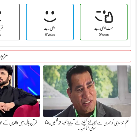
بہت اچھی ہے
اچھی ہے
ٹھ
s
0 Votes
0 Votes
مزید
فلم انڈسٹری کو بحران سے نکالنے کیلئے نئے آئیڈیاز کیساتھ فلمیں بنانا
قرآن پاک میں والدین کے حو
ہونگی’ ناصر…