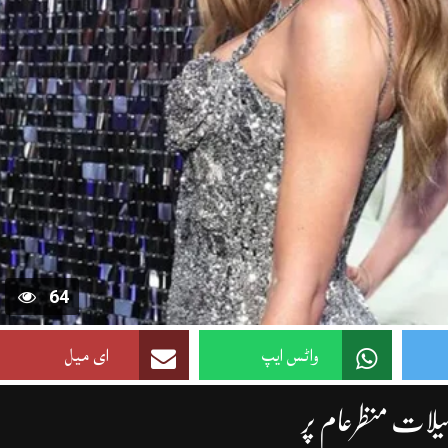
64
واٹس ایپ
ای میل
یلات منظرعام پر