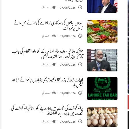
مناظر
09/08/2026
3
سبزیوں،پھلوں کی سرکاری نرخنامے کی بجائے من مانے
نرخوں پر فروخت
مناظر
09/08/2026
3
مشترکہ دفاعی معاہدہ عالم اسلام کے اتحاد اوراستحکام کی جانب
تاریخی پیشرفت ہے’ اشرف بھٹی
مناظر
09/08/2026
3
اپیلٹ ٹربیونل زیرالتوا ء کیسز ترجیحی بنیادوں پر نمٹائے ‘ لاہور
ٹیکس بار
مناظر
09/08/2026
4
برائلر گوشت کی قیمت میں14روپے کلو اضافہبرائلر گوشت کی
قیمت میں14روپے کلو اضافہ
مناظر
09/08/2026
7