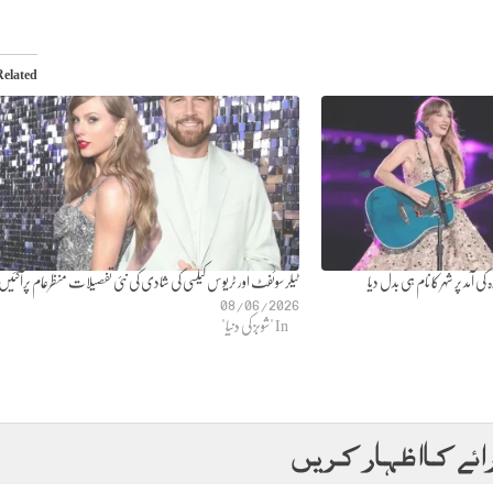
Related
 آمد پر شہر کا نام ہی بدل دیا
ٹیلر سوئفٹ اور ٹریوس کیلسی کی شادی کی نئی تفصیلات منظرعام پرآگئیں
08/06/2026
In "شوبز کی دنیا"
ائے کا اظہار کریں