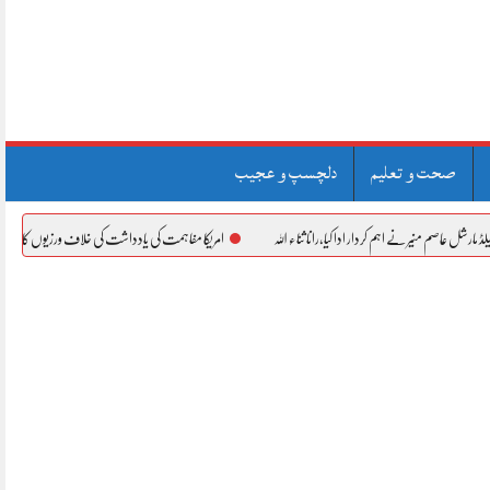
صحت و تعلیم
دلچسپ و عجیب
اہم کردار ادا کیا،رانا ثناء اللہ
امریکا مفاہمت کی یادداشت کی خلاف ورزیوں کا ازالہ کرے، ایرانی وزیرخ