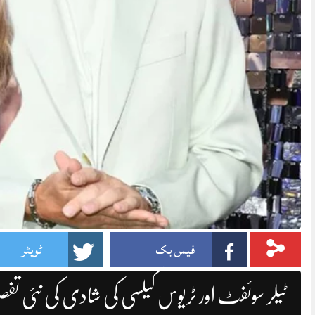
فیس بک
ٹویٹر
ٹیلر سوئفٹ اور ٹریوس کیلسی کی شادی کی نئی تفص