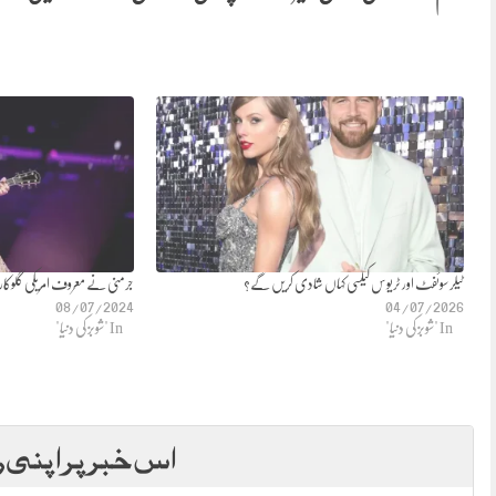
ٹیلر سوئفٹ اور ٹریوس کیلسی کہاں شادی کریں گے؟
جرمنی نے معروف امریکی گلوکارہ کی
08/07/2024
04/07/2026
In "شوبز کی دنیا"
In "شوبز کی دنیا"
اس خبر پر اپنی ر