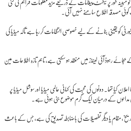
کو مبینہ طور پر ٹیکسٹ پیغامات کے ذریعے مزید معلومات فراہم کی گئی
کوئی مصدقہ اطلاع سامنے نہیں آئی۔
یورٹی کو یقینی بنانے کے لیے خصوصی انتظامات کر رہا ہے تاکہ میڈیا کی
جائے رہوڈ آئی لینڈز میں منعقد ہو سکتی ہے، تاہم تازہ اطلاعات مین
لان کیا تھا۔ دونوں کی محبت کی کہانی عالمی میڈیا اور سوشل میڈیا پر
ی مداحوں کے درمیان ایک گرم موضوع بنی ہوئی ہے۔
اریخ، مقام یا دیگر تفصیلات کی باضابطہ تصدیق کی ہے، جس کے باعث