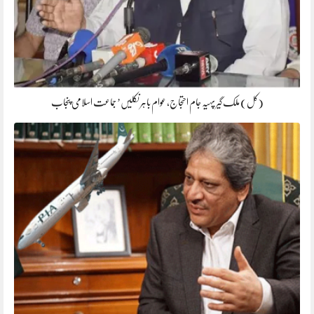
(کل) ملک گیر پہیہ جام احتجاج، عوام باہر نکلیں’ جماعت اسلامی پنجاب