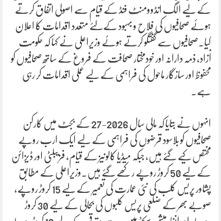
کے لیے الگ انڈوومنٹ فنڈ کے قیام سے اصولی اتفاق کرتے
ہوئے صحافیوں کی فلاح و بہبود کےلئے متعدد اقدامات کا اعلان
کیا۔صحافیوں سے گفتگو کرتے ہوئے وزیراعلی نے کہا کہ حکومت
آزاد، ذمہ دارانہ اور خودمختار صحافت کے فروغ کے ساتھ صحافیوں کو
محفوظ اور سازگار ماحول کی فراہمی کے لیے عملی اقدامات کر رہی
ہے۔
انہوں نے بتایا کہ مالی سال 2026-27 کے بجٹ میں کارکن
صحافیوں کو بلاسود قرضوں کی فراہمی کے لیے ایک ارب روپے
مختص کیے گئے ہیں، جبکہ میڈیا کالونیز کے قیام، فزیبلٹی اور ڈیزائن
کے لیے 50 کروڑ روپے رکھے گئے ہیں۔وزیراعلی کے مطابق
پشاور پریس کلب کی نئی عمارت کی تعمیر کے لیے 15 کروڑ روپے،
صوبے بھر کے ضلعی پریس کلبوں کی بحالی کے لیے 30 کروڑ