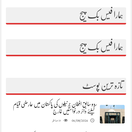
ہمارا فیس بک پیج
ہمارا فیس بک پیج
تازہ ترین پوسٹ
دو سابق افغان جرنیلوں کی پاکستان میں عارضی قیام
کیلئے دائر درخواستیں خارج
مناظر
06/08/2026
23