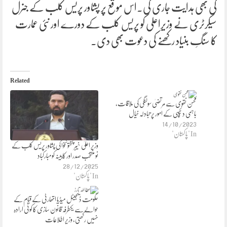
کی بھی ہدایت جاری کی۔اس موقع پر پشاور پریس کلب کے جنرل
سیکرٹری نے وزیراعلی کو پریس کلب کے دورے اور نئی عمارت
کا سنگِ بنیاد رکھنے کی دعوت بھی دی۔
Related
محسن نقوی سے مرتضیٰ سولنگی کی ملاقات،
باہمی دلچسپی کے امور پر تبادلہ خیال
14/10/2023
In "پاکستان"
وزیر اعلیٰ خیبر پختونخوا کی پشاور پریس کلب کے
نو منتخب صدر اور کابینہ کومبارکباد
28/12/2025
In "پاکستان"
حکومت ڈیجیٹل میڈیا اتھارٹی کے قیام کے
حوالے سے یکطرفہ قانون سازی کا کوئی ارادہ
نہیں رکھتی، وزیر اطلاعات