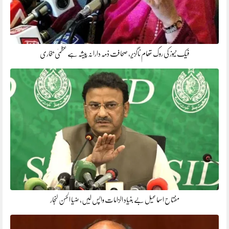
فیک نیوز کی روک تھام ناگزیر، صحافت ذمہ دارانہ پیشہ ہے عظمیٰ بخاری
مفتاح اسماعیل بے بنیاد الزامات واپس لیں، ضیا الحسن لنجار