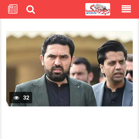
Skip
to
content
32