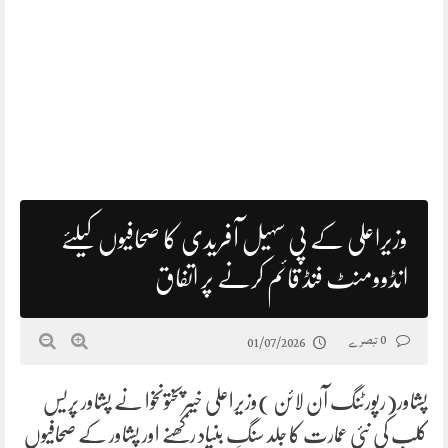
وزیراعلی کے پی سہیل آفریدی کا صحافیوں کیلئے
انڈوومنٹ فنڈ قائم کرنے پر اتفاق
0 تبصرے
01/07/2026
پشاور(رپورٹنگ آن لائن )وزیراعلی خیبرپختونخوا نے پشاور پریس
کلب کی نئی عمارت کا جلد سنگِ بنیاد رکھنے اور پشاور کے صحافیوں