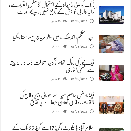
مالک کو اپنی جائیداد کے استعمال کا مکمل اختیار ہے،
کرایہ دار کی خواہش کے تابع نہیں، سپریم کورٹ
مناظر
06/08/2026
22
روپیہ مستحکم، انٹربینک میں ڈالر مزید 3 پیسے سستا ہوگیا
مناظر
06/08/2026
22
فیک نیوز کی روک تھام ناگزیر، صحافت ذمہ دارانہ پیشہ
ہے عظمیٰ بخاری
مناظر
06/08/2026
19
فیلڈ مارشل عاصم منیر سے صومالی وزیر دفاع کی
ملاقات، دفاعی تعاون بڑھانے پر اتفاق
مناظر
06/08/2026
22
اسلام آباد ہائیکورٹ، گریڈ 17 سے گریڈ 22 تک کے