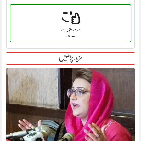
بہت اچھی ہے
0 Votes
مزید پڑھیں