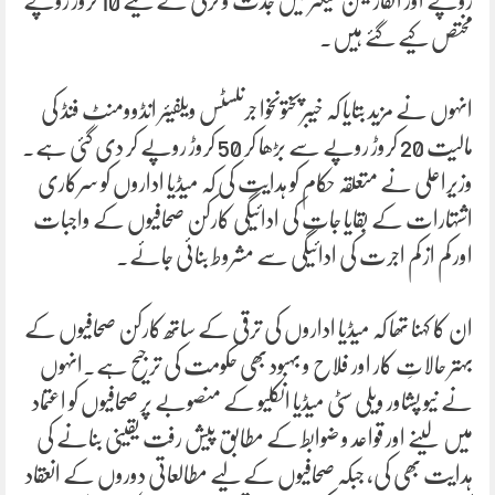
روپے اور انفارمیشن سیکٹر میں جدت و ترقی کے لیے 10 کروڑ روپے
مختص کیے گئے ہیں۔
انہوں نے مزید بتایا کہ خیبرپختونخوا جرنلسٹس ویلفیئر انڈوومنٹ فنڈ کی
مالیت 20 کروڑ روپے سے بڑھا کر 50 کروڑ روپے کر دی گئی ہے۔
وزیراعلی نے متعلقہ حکام کو ہدایت کی کہ میڈیا اداروں کو سرکاری
اشتہارات کے بقایا جات کی ادائیگی کارکن صحافیوں کے واجبات
اور کم از کم اجرت کی ادائیگی سے مشروط بنائی جائے۔
ان کا کہنا تھا کہ میڈیا اداروں کی ترقی کے ساتھ کارکن صحافیوں کے
بہتر حالاتِ کار اور فلاح و بہبود بھی حکومت کی ترجیح ہے۔انہوں
نے نیو پشاور ویلی سٹی میڈیا انکلیو کے منصوبے پر صحافیوں کو اعتماد
میں لینے اور قواعد و ضوابط کے مطابق پیش رفت یقینی بنانے کی
ہدایت بھی کی، جبکہ صحافیوں کے لیے مطالعاتی دوروں کے انعقاد