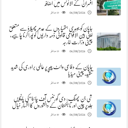
افسران کے الائونس میں اضافہ
مناظر
06/08/2026
23
جاپان کو جوہری ہتھیاروں کے عدم پھیلاؤ سے متعلق
اپنی بین الاقوامی قانونی ذمہ داریوں کو پورا کرنا چاہیے،
چینی وزارت خارجہ
مناظر
06/08/2026
23
جاپان کے دفاعی وائٹ پیپر پر عالمی برادری کی شدید
تنقید، چینی میڈیا
مناظر
06/08/2026
27
شی جن پھنگ: دی گورننس آف چائنا”کی پانچویں
جلدپر چین اور تاجکستان کے دانشوروں کا اظہارِ خیال
مناظر
06/08/2026
20