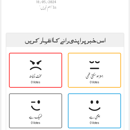
18/05/2024
In "اہم خبریں"
اس خبر پر اپنی رائے کا اظہار کریں
بہتر ہو سکتی تھی
سخت نا پسند
0 Votes
0 Votes
اچھی ہے
ٹھیک ہے
0 Votes
0 Votes