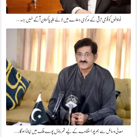
نوجوانوں کو قومی ترقی کے مرکزی دھارے میں لائے بغیر پاکستان آگے نہیں بڑھ…
معدنی وسائل سے بھرپور استفادے کے لیے تھر ماڈل پورے ملک میں اپنانا ہوگا،…