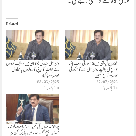
قدر کی نگاہ سے دیکھتی رہے گی۔
Related
بلوچستان آپریشن میں 10 بھارتی حمایت یافتہ
وزیراعلیٰ سندھ کی بلوچستان میں دہشت گردوں
خوارج کی ہلاکت، وزیراعلیٰ سندھ کا سکیورٹی
کے خلاف کامیابی کارروائیوں پر سیکورٹی
فورسز کو خراجِ تحسین
فورسز کو مبارکباد
03/06/2025
22/07/2026
In "پاکستان"
In "پاکستان"
چھ متنازعہ نہروں کی تعمیر سے زراعت کو شدید
نقصان پہنچے گا اور سندھ میں پانی کی کمی مزید