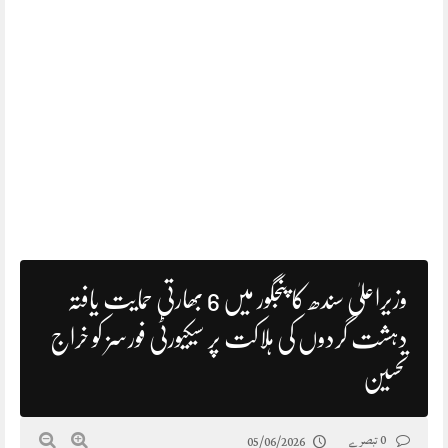
وزیراعلیٰ سندھ کا پنجگور میں 6 بھارتی حمایت یافتہ
دہشت گردوں کی ہلاکت پر سیکیورٹی فورسز کو خراج
تحسین
0 تبصرے
05/06/2026