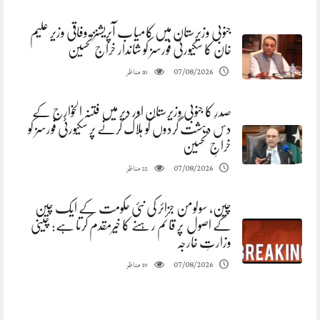
جنوبی وزیرستان میں کامیاب آپریشنز، وفاقی وزیر علیم
خان کا سکیورٹی فورسز کو شاندار خراج تحسین
مناظر
07/08/2026
20
صدرِ کا جنوبی وزیرستان اور دیر میں فتنہ الخوارج کے
دس دہشت گردوں کو ہلاک کرنے پر سکیورٹی فورسز کو
خراجِ تحسین
مناظر
07/08/2026
22
چین، سولومن جزائر کی نئی حکومت کے ایک چین
کے اصول پر قائم رہنے کا خیرمقدم کرتا ہے: چینی
وزارتِ خارجہ
مناظر
07/08/2026
19