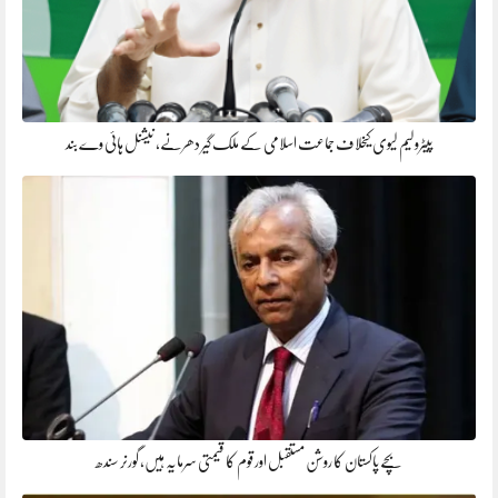
پیٹرولیم لیوی کیخلاف جماعت اسلامی کے ملک گیر دھرنے، نیشنل ہائی وے بند
بچے پاکستان کا روشن مستقبل اور قوم کا قیمتی سرمایہ ہیں، گورنر سندھ