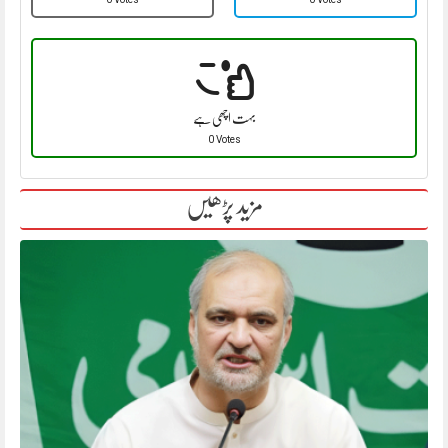
بہت اچھی ہے
0 Votes
مزید پڑھیں