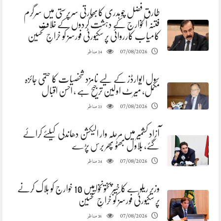
طارق فضل چوہدری کابھارتی سرپرستی میں سرگرم
فتنہ الخوارج کے دہشت گردوں کے خلاف
کامیاب کارروائی پر سکیورٹی فورسز کو خراجِ تحسین
مناظر
07/08/2026
24
سول ایوارڈز کے لیے نامزد شخصیات کا حتمی جائزہ
مکمل، میرٹ اولین ترجیح ہے ، احسن اقبال
مناظر
07/08/2026
23
آزاد کشمیر میں مرحلہ وار الیکشن دھاندلی کیلئے کرائے
گئے، بلاول بھٹو پھر برس پڑے
مناظر
07/08/2026
24
وزیر ریلوے کا خیبرپختونخوا میں 10 خوارج کو ہلاک کرنے
پر سکیورٹی فورسز کو خراجِ تحسین
مناظر
07/08/2026
26