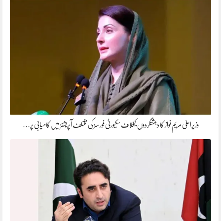
وزیراعلیٰ مریم نواز کا دہشتگردوں کیخلاف سکیورٹی فورسز کی مختلف آپریشنز میں کامیابی پر…