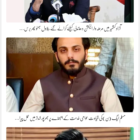
آزاد کشمیر میں مرحلہ وار الیکشن دھاندلی کیلئے کرائے گئے، بلاول بھٹو پھر برس…
مسلم لیگ (ن)کی قیادت عوامی خدمت کے ایجنڈے پر بھرپور انداز میں عمل پیرا…