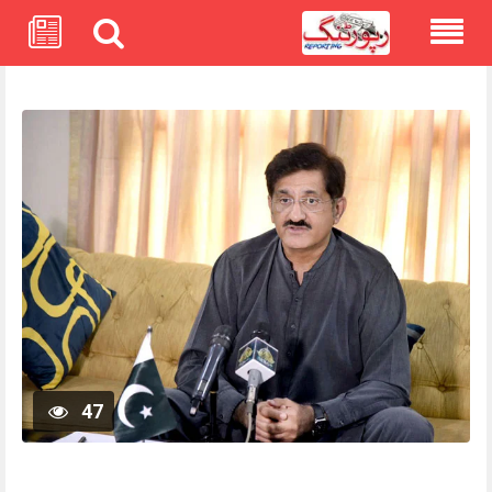
Skip
to
content
47