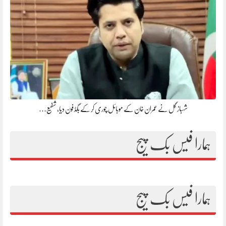
شہباز گل نے عمران خان کے موبائل چوری کر کے بگڈ فون دیا، شفیع…
ہمارا فیس بک پیج
ہمارا فیس بک پیج