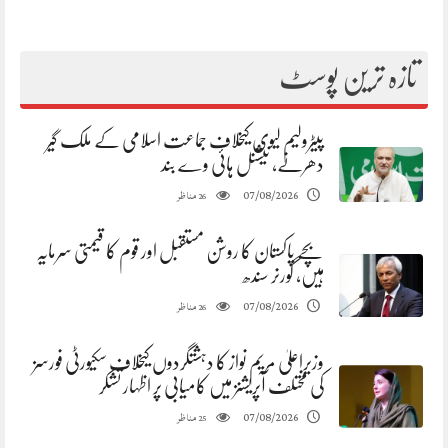
تازہ ترین پوسٹ
پیٹرولیم لیوی کیخلاف جماعت اسلامی کے ملک گیر
دھرنے، نیشنل ہائی وے بند
مناظر
07/08/2026
26
بچے پاکستان کا روشن مستقبل اور قوم کا قیمتی سرمایہ
ہیں، گورنر سندھ
مناظر
07/08/2026
26
وزیراعلیٰ مریم نواز کا دہشتگردوں کیخلاف سکیورٹی فورسز
کی مختلف آپریشنز میں کامیابی پر اظہار تشکر
مناظر
07/08/2026
25