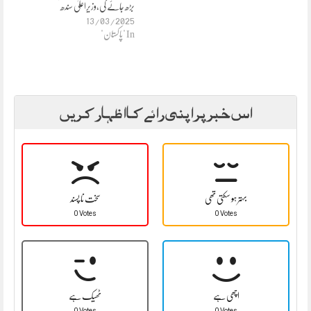
بڑھ جائے گی،وزیراعلیٰ سندھ
13/03/2025
In "پاکستان"
اس خبر پر اپنی رائے کا اظہار کریں
بہتر ہو سکتی تھی
سخت نا پسند
0 Votes
0 Votes
اچھی ہے
ٹھیک ہے
0 Votes
0 Votes