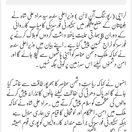
کراچی (رپورٹنگ آن لائن) وزیراعلی سندھ سید مراد علی شاہ نے
بلوچستان کے ضلع پنجگور میں سیکیورٹی فورسز کی کامیاب کارروائی
کے دوران 6 بھارتی حمایت یافتہ دہشت گردوں کو ہلاک کرنے پر
فورسز کو خراج تحسین پیش کیا ہے۔اپنے بیان میں وزیراعلی سندھ
نے کہا کہ ملک دشمن عناصر کو آہنی ہاتھوں سے کچلا جائے گا اور
امن دشمنوں کیلئے اس سرزمین پر کوئی جگہ نہیں۔
انہوں نے کہا کہ ریاست دشمن عناصر کا بھرپور طاقت سے خاتمہ کیا
جائے گا اور پاک دھرتی کی حفاظت کیلئے جانوں کا نذرانہ پیش کرنے
والوں کی عظمت کو سلام پیش کرتے ہیں۔مراد علی شاہ نے کہا کہ
ملک میں امن، استحکام اور خوشحالی کا قیام ہی ہماری منزل ہے
جبکہ سیکیورٹی فورسز کی جرات مندانہ کارروائیوں کو پوری قوم ہمیشہ