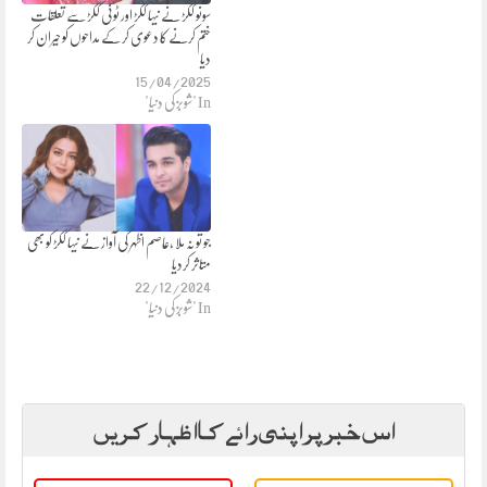
سونو ککڑ نے نیہا ککڑ اور ٹونی ککڑ سے تعلقات
ختم کرنے کا دعوی کر کے مداحوں کو حیران کر
دیا
15/04/2025
In "شوبز کی دنیا"
جو تو نہ ملا ،عاصم اظہر کی آواز نے نیہا ککڑ کو بھی
متاثر کردیا
22/12/2024
In "شوبز کی دنیا"
اس خبر پر اپنی رائے کا اظہار کریں