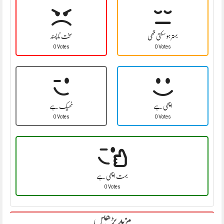
بہتر ہو سکتی تھی
سخت نا پسند
0 Votes
0 Votes
اچھی ہے
ٹھیک ہے
0 Votes
0 Votes
بہت اچھی ہے
0 Votes
مزید پڑھیں