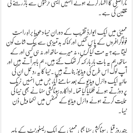
ناراضگی کا اظہار کرتے ہوئے انہیں ایسی حرکتوں سے باز رہنے کی
تلقین کی ہے۔
ممبئی میں ایک ایوارڈ تقریب کے دوران نیہا دھوپیا براہِ راست
فوٹوگرافروں کے پاس گئیں اور کہا کہ بدتمیزی سے بیک شاٹ کون
لیتا ہے؟ یہ مت کیا کریں، نہ میرے ساتھ اور نہ ہی کسی اور کے
ساتھ، ہم یہ بات بار بار کہہ کر تھک گئے ہیں، ہم باہر آتے ہیں اور
آپ لوگ اس طرح کی ویڈیوز بناتے ہیں۔نیہا کا یہ ردِعمل ان کی
حالیہ ایک وائرل ویڈیو کے بعد سامنے آیا، جس میں انہیں ٹریک
پر دوڑتے ہوئے فلمایا گیا تھا۔اداکارہ سوناکشی سنہا نے بھی نیہا کی
حمایت کرتے ہوئے وائرل ویڈیو کے کمنٹس میں لکھا ویل ڈن
نیہا۔
چند روز قبل سوناکشی سنہا بھی ممبئی کے ایک ریسٹورنٹ کے باہر