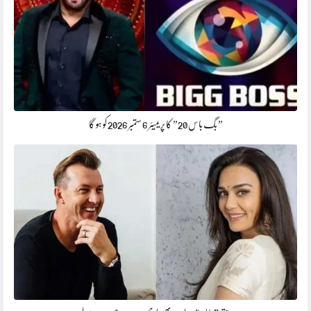
” بگ باس 20” کا پریمیئر 6 ستمبر 2026 کو ہو گا