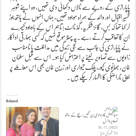
پاپارازی کے رویے سے نالاں دکھائی دی تھیں، وہ اپنے شوہر
ظہیر اقبال اور والد کے ہمراہ موجود تھیں، جہاں انہوں نے ہاتھ جوڑ
کر کہا تھا کہ بس، گائز شکریہ، گڈ نائٹ! تاہم اس کے باوجود کیمرے
ان کا تعاقب کرتے رہے۔یہ پہلا موقع نہیں کہ کسی بھارتی اداکار
نے پاپارازی کی جانب سے نجی زندگی میں مداخلت یا نامناسب
زاویوں سے تصاویر لینے پر اعتراض کیا ہو۔ اس سے قبل سلمان
خان، جھانوی کپور، پلک تیواری اور زرین خان بھی اس معاملے پر
اپنی ناراضگی کا اظہار کر چکے ہیں۔
Related
صبا فیصل پھر دادی بن گئیں، بچے کے ساتھ
تصاویر وائرل
10/11/2023
In "شوبز کی دنیا"