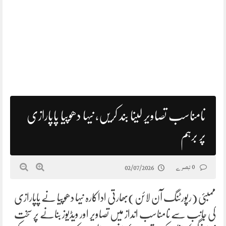
نامناسب تصاویر لینا بند کریں، نیہا دھوپیا پاپارازی
پر برہم
0 تبصرے
02/07/2026
ممبئی (رپورٹنگ آن لائن)بھارتی اداکارہ نیہا دھوپیا نے پاپارازی
کی جانب سے نامناسب انداز میں تصاویر اور ویڈیوز بنانے پر سخت