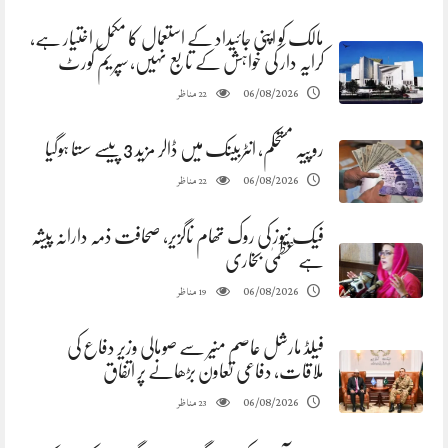
مالک کو اپنی جائیداد کے استعمال کا مکمل اختیار ہے،
کرایہ دار کی خواہش کے تابع نہیں، سپریم کورٹ
مناظر
06/08/2026
22
روپیہ مستحکم، انٹربینک میں ڈالر مزید 3 پیسے سستا ہوگیا
مناظر
06/08/2026
22
فیک نیوز کی روک تھام ناگزیر، صحافت ذمہ دارانہ پیشہ
ہے عظمیٰ بخاری
مناظر
06/08/2026
19
فیلڈ مارشل عاصم منیر سے صومالی وزیر دفاع کی
ملاقات، دفاعی تعاون بڑھانے پر اتفاق
مناظر
06/08/2026
23