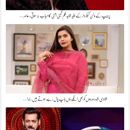
پردیپ کے ولن کیکردار کے بغیر شاید فلم گجنی اتنی کامیاب نہ ہوتی، عامر…
شادی شدہ مردوں کو بھی انکے ماں باپ پال رہے ہوتے ہیں ، ندا…