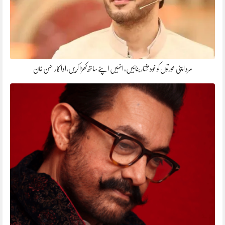
مرد اپنی عورتوں کو خود مختار بنائیں، انہیں اپنے ساتھ کھڑا کریں،اداکار احسن خان