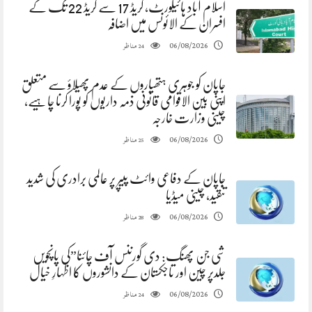
اسلام آباد ہائیکورٹ، گریڈ 17 سے گریڈ 22 تک کے
افسران کے الائونس میں اضافہ
مناظر
06/08/2026
24
جاپان کو جوہری ہتھیاروں کے عدم پھیلاؤ سے متعلق
اپنی بین الاقوامی قانونی ذمہ داریوں کو پورا کرنا چاہیے،
چینی وزارت خارجہ
مناظر
06/08/2026
25
جاپان کے دفاعی وائٹ پیپر پر عالمی برادری کی شدید
تنقید، چینی میڈیا
مناظر
06/08/2026
28
شی جن پھنگ: دی گورننس آف چائنا”کی پانچویں
جلدپر چین اور تاجکستان کے دانشوروں کا اظہارِ خیال
مناظر
06/08/2026
24