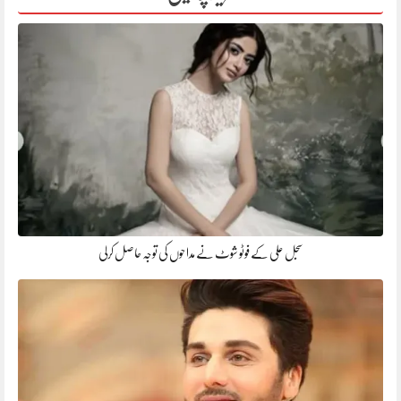
سجل علی کے فوٹو شوٹ نے مداحوں کی توجہ حاصل کرلی