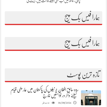
پریتی زنٹا اور میں اب بھی اچھے دوست ہیں، بریٹ لی
ہمارا فیس بک پیج
ہمارا فیس بک پیج
تازہ ترین پوسٹ
دو سابق افغان جرنیلوں کی پاکستان میں عارضی قیام
کیلئے دائر درخواستیں خارج
مناظر
06/08/2026
23