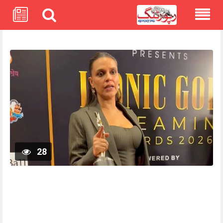
Skip
to
content
28