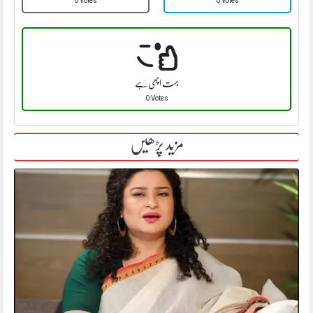
0 Votes
0 Votes
بہت اچھی ہے
0 Votes
مزید پڑھیں