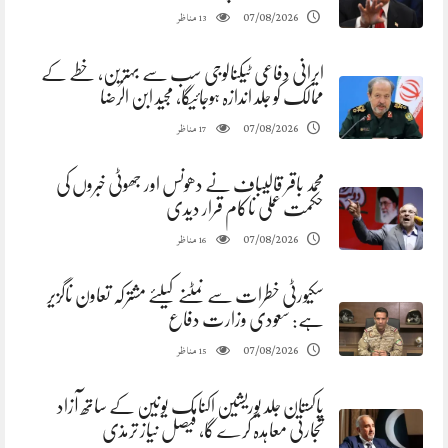
مناظر
07/08/2026
13
ایرانی دفاعی ٹیکنالوجی سب سے بہترین، خطے کے
ممالک کو جلد اندازہ ہوجائیگا، مجید ابن الرضا
مناظر
07/08/2026
17
محمد باقر قالیباف نے دھونس اور جھوٹی خبروں کی
حکمت عملی ناکام قرار دیدی
مناظر
07/08/2026
16
سکیورٹی خطرات سے نمٹنے کیلئے مشترکہ تعاون ناگزیر
ہے: سعودی وزارت دفاع
مناظر
07/08/2026
15
پاکستان جلد یوریشین اکنامک یونین کے ساتھ آزاد
تجارتی معاہدہ کرے گا، فیصل نیاز ترمذی