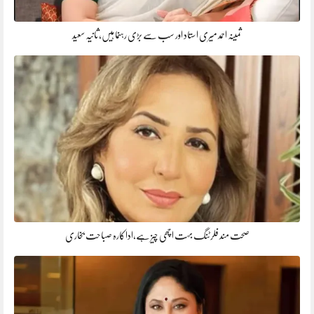
ثمینہ احمد میری استاد اور سب سے بڑی رہنما ہیں، ثانیہ سعید
صحت مند فلرٹنگ بہت اچھی چیز ہے،اداکارہ صباحت بخاری