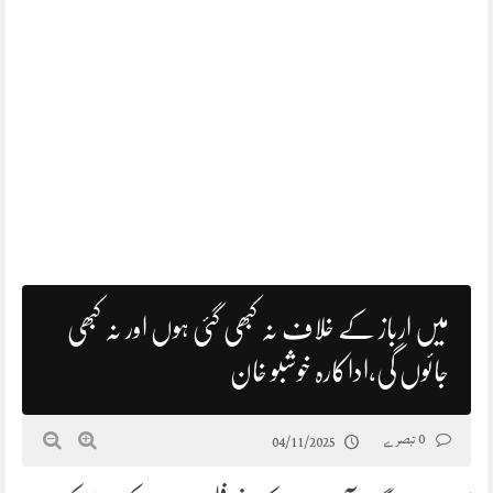
میں ارباز کے خلاف نہ کبھی گئی ہوں اور نہ کبھی
جائوں گی،اداکارہ خوشبو خان
0 تبصرے
04/11/2025