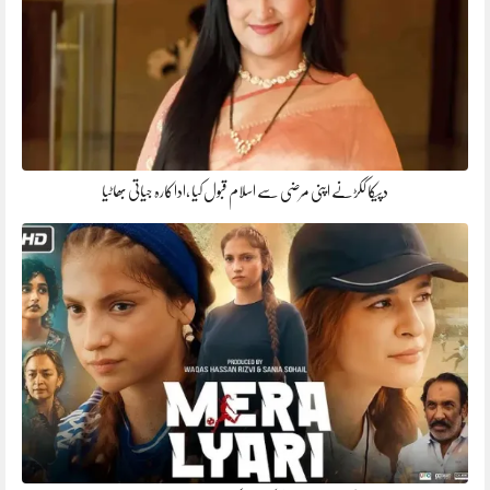
دپیکا ککڑنے اپنی مرضی سے اسلام قبول کیا ،اداکارہ جیاتی بھاٹیا