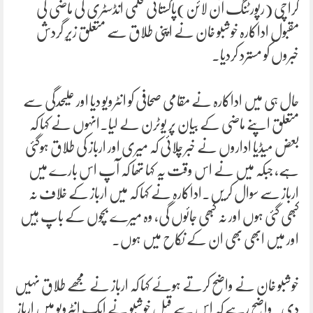
کراچی (رپورٹنگ آن لائن)پاکستانی فلمی انڈسٹری کی ماضی کی
مقبول اداکارہ خوشبو خان نے اپنی طلاق سے متعلق زیرِ گردش
خبروں کو مسترد کردیا۔
حال ہی میں اداکارہ نے مقامی صحافی کو انٹرویو دیا اور علیحدگی سے
متعلق اپنے ماضی کے بیان پر یوٹرن لے لیا۔انہوں نے کہا کہ
بعض میڈیا اداروں نے خبر چلائی کہ میری اور ارباز کی طلاق ہوگئی
ہے، جبکہ میں نے اس وقت یہ کہا تھا کہ آپ اس بارے میں
ارباز سے سوال کریں۔اداکارہ نے کہا کہ میں ارباز کے خلاف نہ
کبھی گئی ہوں اور نہ کبھی جائوں گی، وہ میرے بچوں کے باپ ہیں
اور میں ابھی بھی ان کے نکاح میں ہوں۔
خوشبو خان نے واضح کرتے ہوئے کہا کہ ارباز نے مجھے طلاق نہیں
دی۔واضح رہے کہ اس سے قبل خوشبو نے ایک انٹرویو میں ارباز