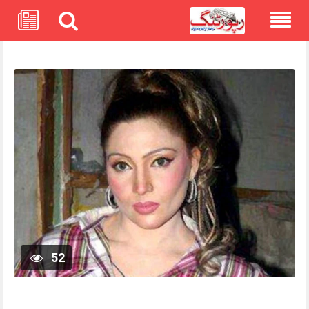
Skip
to
content
52