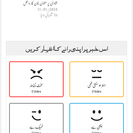
شادی پر سلمان خان کا ردعمل
31/01/2024
In "شوبز کی دنیا"
اس خبر پر اپنی رائے کا اظہار کریں
بہتر ہو سکتی تھی
سخت نا پسند
0 Votes
0 Votes
اچھی ہے
ٹھیک ہے