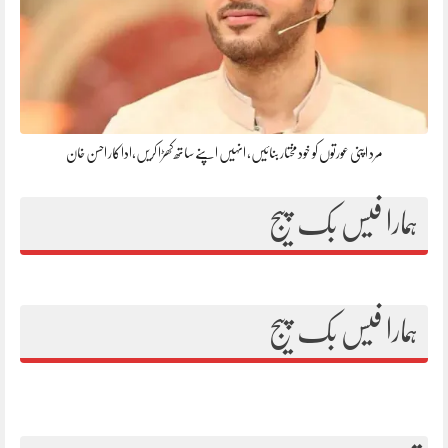
مرد اپنی عورتوں کو خود مختار بنائیں، انہیں اپنے ساتھ کھڑا کریں،اداکار احسن خان
ہمارا فیس بک پیج
ہمارا فیس بک پیج