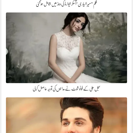
فلم ”میرا لیاری’آسکر ایوارڈ کی دوڑ میں شامل ہوگئی
سجل علی کے فوٹو شوٹ نے مداحوں کی توجہ حاصل کرلی