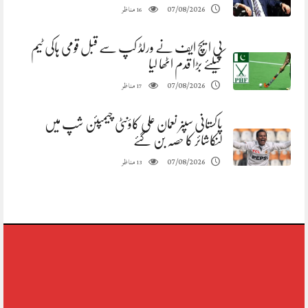
مناظر
07/08/2026
16
پی ایچ ایف نے ورلڈ کپ سے قبل قومی ہاکی ٹیم
کیلئے بڑا قدم اٹھا لیا
مناظر
07/08/2026
17
پاکستانی سپنر نعمان علی کاؤنٹی چیمپئن شپ میں
لنکاشائر کا حصہ بن گئے
مناظر
07/08/2026
13