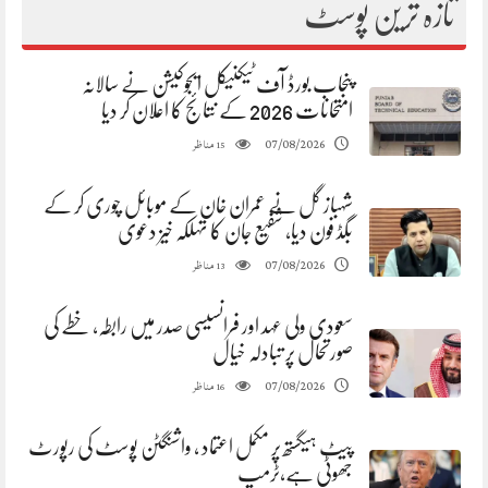
تازہ ترین پوسٹ
پنجاب بورڈ آف ٹیکنیکل ایجوکیشن نے سالانہ
امتحانات 2026 کے نتائج کا اعلان کر دیا
مناظر
07/08/2026
15
شہباز گل نے عمران خان کے موبائل چوری کر کے
بگڈ فون دیا، شفیع جان کا تہلکہ خیز دعوی
مناظر
07/08/2026
13
سعودی ولی عہد اور فرانسیسی صدر میں رابطہ، خطے کی
صورتحال پر تبادلہ خیال
مناظر
07/08/2026
16
پیٹ ہیگستھ پر مکمل اعتماد ، واشنگٹن پوسٹ کی رپورٹ
جھوٹی ہے،ٹرمپ