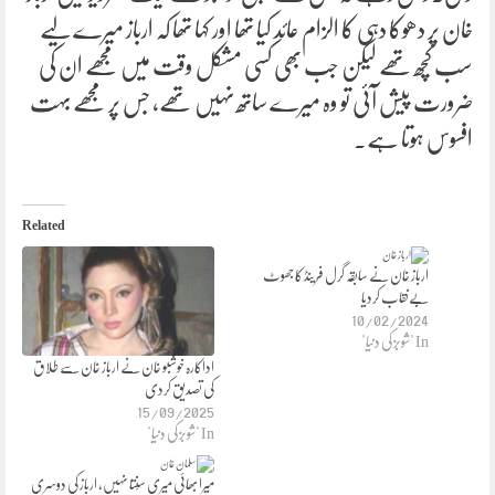
خان پر دھوکا دہی کا الزام عائد کیا تھا اور کہا تھا کہ ارباز میرے لیے
سب کچھ تھے لیکن جب بھی کسی مشکل وقت میں مجھے ان کی
ضرورت پیش آئی تو وہ میرے ساتھ نہیں تھے، جس پر مجھے بہت
افسوس ہوتا ہے۔
Related
ارباز خان نے سابقہ گرل فرینڈ کا جھوٹ
بےنقاب کردیا
10/02/2024
In "شوبز کی دنیا"
اداکارہ خوشبو خان نے ارباز خان سے طلاق
کی تصدیق کردی
15/09/2025
In "شوبز کی دنیا"
میرا بھائی میری سْنتا نہیں، ارباز کی دوسری