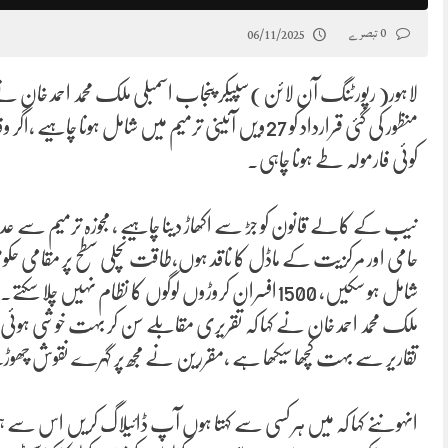
0 تبصرے
06/11/2025
لاہور( رپورٹنگ آن لائن)سپیکر پنجاب اسمبلی ملک محمد احمد خان ن
منظور کی گئی قرارداد کو 27ویں آئینی ترمیم میں شامل ہ
کوئی فارمولہ طے ہونا چاہی.
نیب کے کالے قانون کو جڑ سے اکھاڑ دینا چاہیے ، مجوزہ ترمیم سے عدلیہ 
حامی اور مرکزیت کے ماڈل کا ناقد ہوں،طاقت نچلی سطح پر مقامی حکوم
شامل ہو سکیں، 1500افسران کروڑوں لوگوں کا نظام نہ
ملک محمد احمد خان نے کہا کہ تقریری مقابلے سن کر بہت خوشی ہوئی ا
تقاریر سے بہت کچھا سیکھا ہے ،مقررین نے مجھ پر گہرے نقوش چھ
انہوںنے کہا کہ میں ہر کسی سے کہتا ہوں آپ ڈائیلاگ کریں اس 