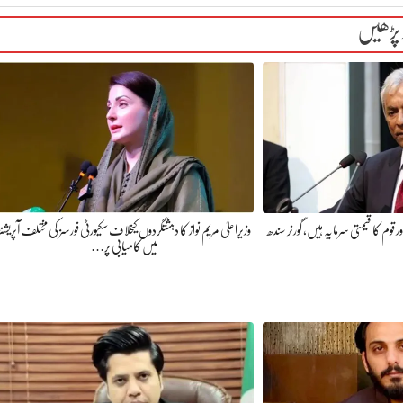
 پڑھیں
 قوم کا قیمتی سرمایہ ہیں، گورنر سندھ
وزیراعلیٰ مریم نواز کا دہشتگردوں کیخلاف سکیورٹی فورسز کی مختلف آپریشنز
میں کامیابی پر…