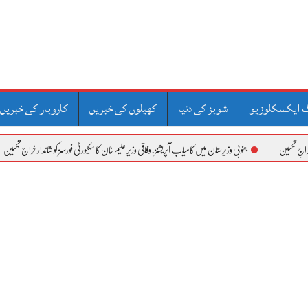
 ایکسکلوزیو
شوبز کی دنیا
کھیلوں کی خبریں
کاروبار کی خبریں
ان میں کامیاب آپریشنز، وفاقی وزیر علیم خان کا سکیورٹی فورسز کو شاندار خراج تحسین
پیٹرولیم لیوی کیخلاف 