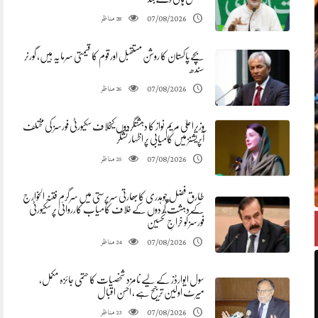
مناظر
07/08/2026
28
بچے پاکستان کا روشن مستقبل اور قوم کا قیمتی سرمایہ ہیں، گورنر
سندھ
مناظر
07/08/2026
26
وزیراعلیٰ مریم نواز کا دہشتگردوں کیخلاف سکیورٹی فورسز کی مختلف
آپریشنز میں کامیابی پر اظہار تشکر
مناظر
07/08/2026
25
طارق فضل چوہدری کابھارتی سرپرستی میں سرگرم فتنہ الخوارج
کے دہشت گردوں کے خلاف کامیاب کارروائی پر سکیورٹی
فورسز کو خراجِ تحسین
مناظر
07/08/2026
24
سول ایوارڈز کے لیے نامزد شخصیات کا حتمی جائزہ مکمل،
میرٹ اولین ترجیح ہے ، احسن اقبال
مناظر
07/08/2026
23