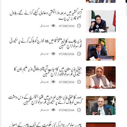
آزاد کشمیر میں مرحلہ وار الیکشن دھاندلی کیلئے کرائے گئے، بلاول
بھٹو پھر برس پڑے
مناظر
07/08/2026
24
وزیر ریلوے کا خیبرپختونخوا میں 10 خوارج کو ہلاک کرنے پر سکیورٹی
فورسز کو خراجِ تحسین
مناظر
07/08/2026
27
جنوبی وزیرستان میں کامیاب آپریشنز، وفاقی وزیر علیم خان کا
سکیورٹی فورسز کو شاندار خراج تحسین
مناظر
07/08/2026
20
صدرِ کا جنوبی وزیرستان اور دیر میں فتنہ الخوارج کے دس دہشت
گردوں کو ہلاک کرنے پر سکیورٹی فورسز کو خراجِ تحسین
مناظر
07/08/2026
22
چین، سولومن جزائر کی نئی حکومت کے ایک چین کے اصول