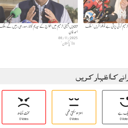
نمنٹ کیلئے اگر 27ویں ترمیم کرنی پڑتی ہے تو فوراً کریں’ ملک
27ویں آئینی ترمیم میں افواج کے سپریم کمانڈر صدر ہی رہیں گے،ملک
احمد خان
08/11/2025
In "پاکستان"
ائے کا اظہار کریں
یک ہے
بہتر ہو سکتی تھی
سخت نا پسند
0 Votes
0 Votes
0 Vote