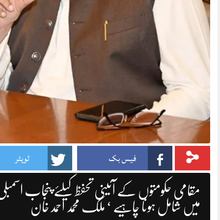
فیس بک
ٹویٹر
میں شامل ہونا چاہیے ‘ ملک محمد احمد خان