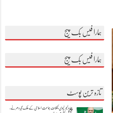
ہمارا فیس بک پیج
ہمارا فیس بک پیج
تازہ ترین پوسٹ
پیٹرولیم لیوی کیخلاف جماعت اسلامی کے ملک گیر دھرنے،
نیشنل ہائی وے بند