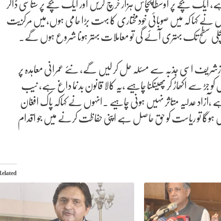
 ہے، ایک بچے پر اوسطاًپچاس ہزار خرچ کریں اور ایک بچے پر ستاسی ڈالر
ں نے کہا کہ میں صوبائی خودمختاری کا بہت بڑا حامی ہوں،میں مرکزیت
چلی سطح تک بہتری آئے گی تو معاملات بہتر ہونا شروع ہوں گے۔
ہبازشریف اسی جذبہ سے مسئلہ حل کر لیں گے، نئے عمرانی معاہدہ پر
سے اکھاڑ کر پھینکنا چاہیے ،یہ کالا قانون بدنما داغ ہے، نیب
ہاکہ 26ویں آئینی نے خول توڑا ہے ،آزاد عدلیہ متاثر نہیں ہونی چاہیے ۔انہوں نے کہاکہ پاک افغان
یں ہوگا تو ریاست کو حق حاصل ہے اپنی حفاظت کرنے میں جو اقدام
Related