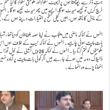
بہت ذکر ہے ،پوچھتا ہوں پرائیویٹ سکولزاور حکومتی سکولز کا کیاسسٹم
خرچ کریں تو کیسے میرٹ ہوگا، ایسے میں پھر میرٹ کیسے ہوگا۔ انہو
کے ماڈل کا ناقد ہوں، ہمیں نچلی سطح پر اختیارات دینے ہوں گے،ن
انہوں نے کہا کہ ماضی میں پنجاب نے اپنا حصہ بلوچستان کو دیاتھا ،ش
بات چیت ہونی چاہیے۔ انہوں نے کہا کہ نیب کے خلاف ہوں اس کو جڑ 
حکومتوں کو ختم کرتا رہا ۔ انہوں نے ک
ڈائیلاگ دوحہ میں ہونے جا رہے ہیں اگر کوئی بات چیت پر آمادہ نہ
اٹھانا پڑے وہ اٹھائے۔