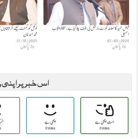
فیض حمید کا معاملہ کورٹ مارشل کی طرف چلا گیا ہے،سپیکر پنجاب
لوکل گور
اسمبلی
محمد احمد خان
31/10/2025
07/09/2024
In "پاکستان"
In "پاکستان"
اس خبر پر اپنی ر
بہت اچھی ہے
اچھی ہے
ٹھ
s
0 Votes
0 Votes