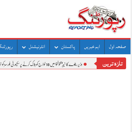
Skip
to
content
صفحہ اول
اہم خبریں
پاکستان
انٹرنیشنل
رپورٹنگ
تازہ ترین
وزیر ریلوے کا خیبرپختونخوا میں 10 خوارج کو ہلاک کرنے پر سکیورٹی فورسز کو خراجِ تحسین
جنوبی وزیرست