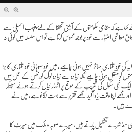
ے کہا ہے کہ مقامی حکومتوں کے آئینی تحفظ کے لئے پنجاب اسمبلی سے
ونا چاہیے ،اگر وفاق معاشی اعتبار سے خود پر بوجھ محسوس کرتا ہے تو اس سلسلہ میں کوئی نہ
کی خود مختاری متاثر نہیں ہونی چاہیے ، میں خود صوبائی خود مختاری کا بڑا
توں کو منتقل ہونی چاہیے تاکہ زیادہ سے زیادہ لوگ گورننس کے عمل میں
یں چلا سکتے۔ ایک نجی سکول کی تقریب کے موقع پر اظہار خیال کرتے ہوئے سپیکر
ور مجھے اپنا وقت یاد آگیا، مجھے تقریر سے بہت لگائو ہے، میں نے
وڑے ہیں۔
سے ہی معاشرے تشکیل پاتے ہیں، میرے صوبہ و ملک میں میرٹ کا