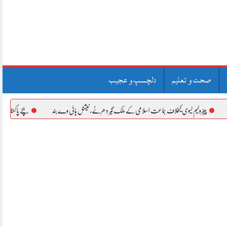
صحت و تعلیم
دلچسپ و عجیب
جماعت اسلامی کے ملک گیر دھرنے، نیشنل ہائی وے بند
بچے پاکستان کا روشن مستقبل اور قوم کا قیمتی سرمایہ