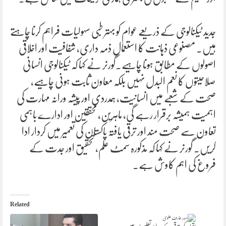
جدید ٹیکنالوجی کے ذریعے عوام کو بہتر طبی سہولیات فراہم کرنا چاہتے
ہیں۔ مصنوعی ذہانت کا استعمال ذمہ داری، شفافیت اور اخلاقی
اصولوں کے مطابق ہونا چاہیے۔گورنر نے کہا کہ ٹیکنالوجی انسانی
صلاحیتوں کا نعم البدل نہیں بلکہ معاون ثابت ہونی چاہیے،
صحت کے شعبے میں انسانیت، ہمدردی اور پیشہ ورانہ مہارت کی
اہمیت ہمیشہ برقرار رہے گی، ماہرین، محققین اور ادارے باہمی
تعاون سے صحت مند اور ترقی یافتہ پاکستان کی تعمیر میں کردار ادا
کریں۔ گورنر نے کہا کہ مذکورہ سمٹ علم، تحقیق اور جدت کے
فروغ کی اہم کاوش ہے۔
Related