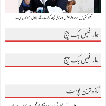
آزاد کشمیر میں مرحلہ وار الیکشن دھاندلی کیلئے کرائے گئے، بلاول بھٹو پھر برس…
ہمارا فیس بک پیج
ہمارا فیس بک پیج
تازہ ترین پوسٹ
چین کے تجارتی اعداد و شمار توقع سے بہتر رہے ہیں،