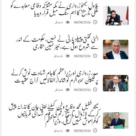
بلاول بھٹو زرداری نے مکہ مشترکہ دفاعی معاہدے کو
ملکی تاریخ کا اہم سنگ میل قرار دیدیا
مناظر
08/08/2026
9
الٹی گنتی پیپلز پارٹی نے نہیں، حکومت کے اندر
سے شروع ہوئی ہے، نیئر حسین بخاری
مناظر
08/08/2026
10
صدر زرداری اور زیراعظم کاجام شہادت نوش کرنے
پر کیپٹن حمزہ اکرم کو شاندار الفاظ میں خراج عقیدت
مناظر
08/08/2026
8
میجر طفیل محمد دفاع وطن کیلئے اپنی جان کا نذرانہ پیش
کرکے لازوال تاریخ رقم کی، قوم شہدا کی قربانیوں
کوفراموش نہیں کریگی، وزیراعظم
مناظر
08/08/2026
11