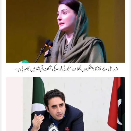
وزیراعلیٰ مریم نواز کا دہشتگردوں کیخلاف سکیورٹی فورسز کی مختلف آپریشنز میں کامیابی پر…