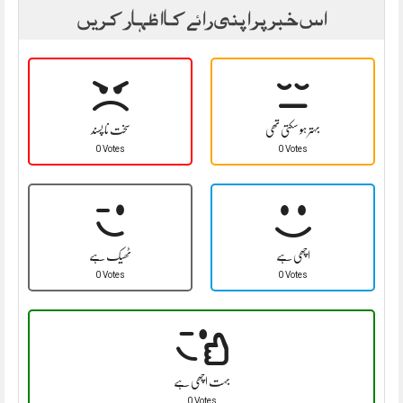
اس خبر پر اپنی رائے کا اظہار کریں
بہتر ہو سکتی تھی
سخت نا پسند
0 Votes
0 Votes
اچھی ہے
ٹھیک ہے
0 Votes
0 Votes
بہت اچھی ہے
0 Votes