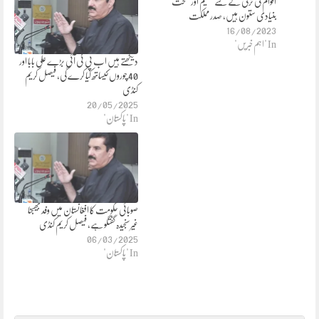
اقوام کی ترقی کے لئے تعلیم اور صحت
بنیادی ستون ہیں، صدر مملکت
16/08/2023
In "اہم خبریں"
دیکھتے ہیں اب پی ٹی آئی بڑے علی بابا اور
40 چوروں کیساتھ کیا کرے گی، فیصل کریم
کنڈی
20/05/2025
In "پاکستان"
صوبائی حکومت کا افغانستان میں وفد بھیجنا
غیرسنجیدہ گفتگو ہے، فیصل کریم کنڈی
06/03/2025
In "پاکستان"