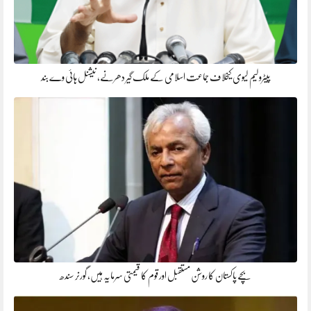
پیٹرولیم لیوی کیخلاف جماعت اسلامی کے ملک گیر دھرنے، نیشنل ہائی وے بند
بچے پاکستان کا روشن مستقبل اور قوم کا قیمتی سرمایہ ہیں، گورنر سندھ