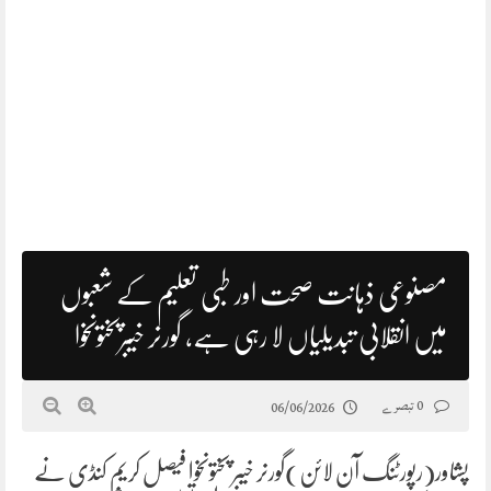
مصنوعی ذہانت صحت اور طبی تعلیم کے شعبوں
میں انقلابی تبدیلیاں لا رہی ہے، گورنر خیبرپختونخوا
0 تبصرے
06/06/2026
پشاور(رپورٹنگ آن لائن)گورنر خیبر پختونخوا فیصل کریم کنڈی نے