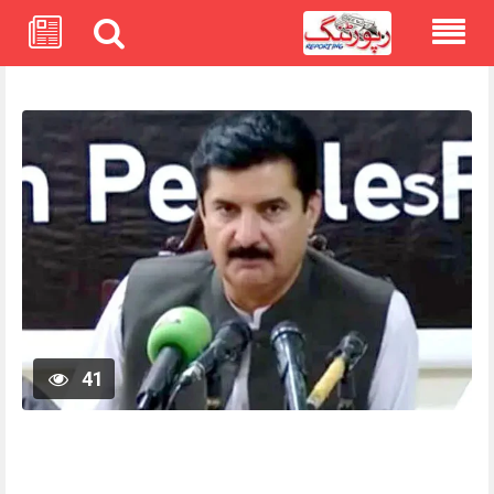
Skip
to
content
41