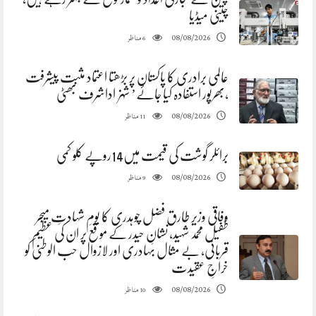
چینی میڈیا
مناظر
08/08/2026
6
عالمی برادری کا پاکستان پر بڑھتا اعتماد مثبت پیشرفت
،بھرپور استفادہ کیا جائے’ شہزاداشرف بھٹی
مناظر
08/08/2026
11
برائلر گوشت کی قیمت میں14روپے کلو کمی
مناظر
08/08/2026
9
وفاقی وزیر طارق فضل چوہدری کا یومِ شہادتِ میجر
طفیل محمد شہید، نشانِ حیدر کے موقع پر ان کی عظیم
قربانی، بے مثال بہادری اور لازوال حب الوطنی کو
خراجِ عقیدت
مناظر
08/08/2026
10