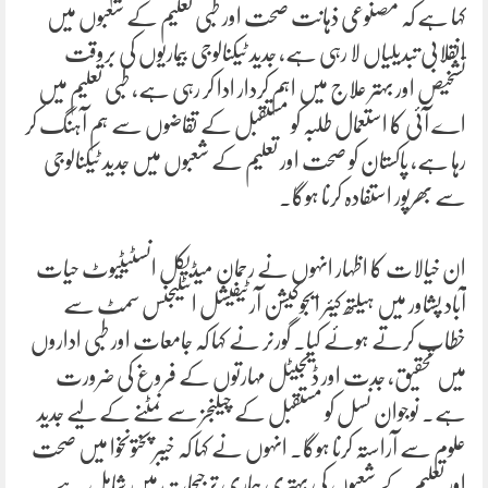
کہا ہے کہ مصنوعی ذہانت صحت اور طبی تعلیم کے شعبوں میں
انقلابی تبدیلیاں لا رہی ہے، جدید ٹیکنالوجی بیماریوں کی بروقت
تشخیص اور بہتر علاج میں اہم کردار ادا کر رہی ہے، طبی تعلیم میں
اے آئی کا استعمال طلبہ کو مستقبل کے تقاضوں سے ہم آہنگ کر
رہا ہے، پاکستان کو صحت اور تعلیم کے شعبوں میں جدید ٹیکنالوجی
سے بھرپور استفادہ کرنا ہوگا۔
ان خیالات کا اظہار انہوں نے رحمان میڈیکل انسٹیٹیوٹ حیات
آباد پشاور میں ہیلتھ کیئر ایجوکیشن آرٹیفیشل انٹلیجنس سمٹ سے
خطاب کرتے ہوئے کیا۔ گورنر نے کہا کہ جامعات اور طبی اداروں
میں تحقیق، جدت اور ڈیجیٹل مہارتوں کے فروغ کی ضرورت
ہے۔ نوجوان نسل کو مستقبل کے چیلنجز سے نمٹنے کے لیے جدید
علوم سے آراستہ کرنا ہوگا۔ انہوں نے کہا کہ خیبر پختونخوا میں صحت
اور تعلیم کے شعبوں کی بہتری ہماری ترجیحات میں شامل ہے۔