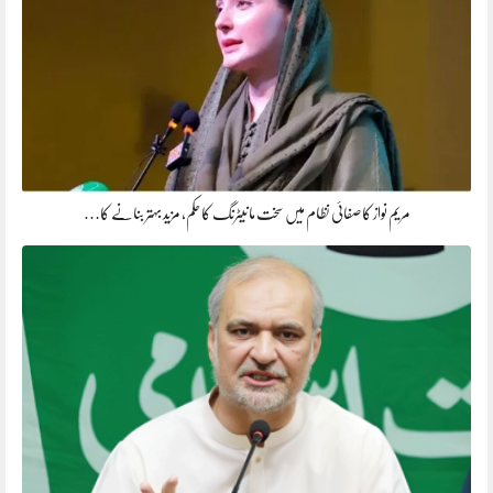
مریم نواز کا صفائی نظام میں سخت مانیٹرنگ کا حکم، مزید بہتر بنانے کا…