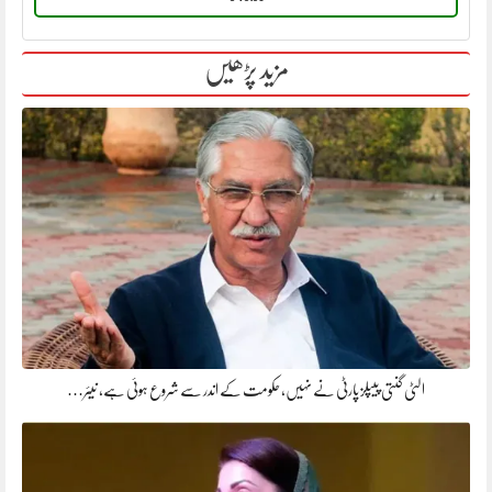
مزید پڑھیں
الٹی گنتی پیپلز پارٹی نے نہیں، حکومت کے اندر سے شروع ہوئی ہے، نیئر…