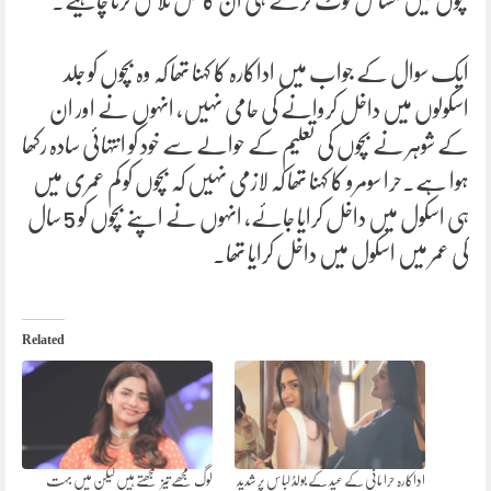
بچوں میں مسائل نوٹ کرتے ہی ان کا حل تلاش کرنا چاہیے.
ایک سوال کے جواب میں اداکارہ کا کہنا تھا کہ وہ بچوں کو جلد
اسکولوں میں داخل کروانے کی حامی نہیں، انہوں نے اور ان
کے شوہر نے بچوں کی تعلیم کے حوالے سے خود کو انتہائی سادہ رکھا
ہوا ہے۔حرا سومرو کا کہنا تھا کہ لازمی نہیں کہ بچوں کو کم عمری میں
ہی اسکول میں داخل کرایا جائے، انہوں نے اپنے بچوں کو 5 سال
کی عمر میں اسکول میں داخل کرایا تھا۔
Related
اداکارہ حرا مانی کے عید کے بولڈ لباس پر شدید
لوگ مجھے تیز سمجھتے ہیں لیکن میں بہت