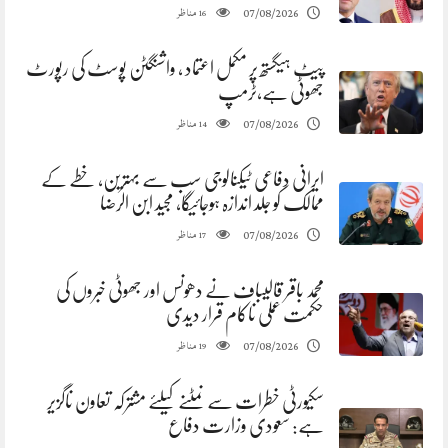
مناظر
07/08/2026
16
پیٹ ہیگستھ پر مکمل اعتماد ، واشنگٹن پوسٹ کی رپورٹ
جھوٹی ہے،ٹرمپ
مناظر
07/08/2026
14
ایرانی دفاعی ٹیکنالوجی سب سے بہترین، خطے کے
ممالک کو جلد اندازہ ہوجائیگا، مجید ابن الرضا
مناظر
07/08/2026
17
محمد باقر قالیباف نے دھونس اور جھوٹی خبروں کی
حکمت عملی ناکام قرار دیدی
مناظر
07/08/2026
19
سکیورٹی خطرات سے نمٹنے کیلئے مشترکہ تعاون ناگزیر
ہے: سعودی وزارت دفاع