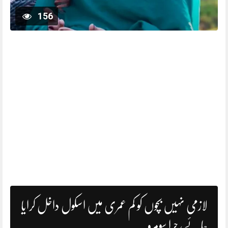
156
لازمی نہیں بچوں کو کم عمری میں اسکول داخل کرایا
جائے، حرا سومرو