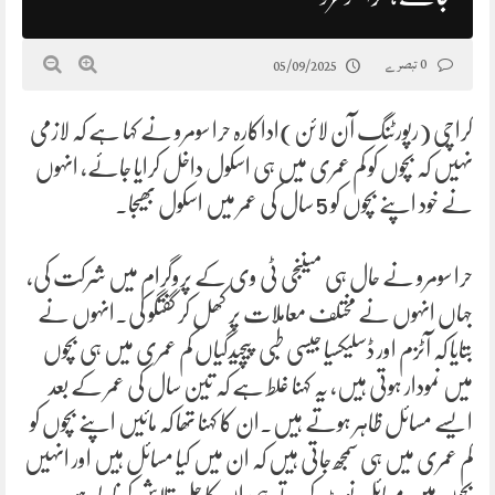
0 تبصرے
05/09/2025
کراچی (رپورٹنگ آن لائن)اداکارہ حرا سومرو نے کہا ہے کہ لازمی
نہیں کہ بچوں کو کم عمری میں ہی اسکول داخل کرایا جائے، انہوں
نے خود اپنے بچوں کو 5 سال کی عمر میں اسکول بھیجا۔
حرا سومرو نے حال ہی میںنجی ٹی وی کے پروگرام میں شرکت کی،
جہاں انہوں نے مختلف معاملات پر کھل کر گفتگو کی۔انہوں نے
بتایا کہ آٹزم اور ڈسلیکسیا جیسی طبی پیچیدگیاں کم عمری میں ہی بچوں
میں نمودار ہوتی ہیں، یہ کہنا غلط ہے کہ تین سال کی عمر کے بعد
ایسے مسائل ظاہر ہوتے ہیں۔ان کا کہنا تھا کہ مائیں اپنے بچوں کو
کم عمری میں ہی سمجھ جاتی ہیں کہ ان میں کیا مسائل ہیں اور انہیں