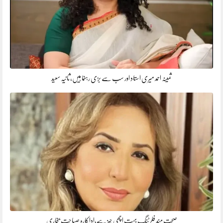
ثمینہ احمد میری استاد اور سب سے بڑی رہنما ہیں، ثانیہ سعید
صحت مند فلرٹنگ بہت اچھی چیز ہے،اداکارہ صباحت بخاری