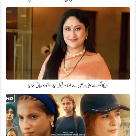
دپیکا ککڑنے اپنی مرضی سے اسلام قبول کیا ،اداکارہ جیاتی بھاٹیا