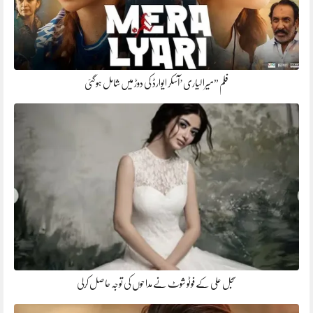
فلم ”میرا لیاری’آسکر ایوارڈ کی دوڑ میں شامل ہوگئی
سجل علی کے فوٹو شوٹ نے مداحوں کی توجہ حاصل کرلی