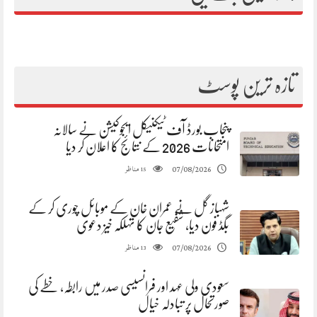
تازہ ترین پوسٹ
پنجاب بورڈ آف ٹیکنیکل ایجوکیشن نے سالانہ
امتحانات 2026 کے نتائج کا اعلان کر دیا
مناظر
07/08/2026
15
شہباز گل نے عمران خان کے موبائل چوری کر کے
بگڈ فون دیا، شفیع جان کا تہلکہ خیز دعوی
مناظر
07/08/2026
13
سعودی ولی عہد اور فرانسیسی صدر میں رابطہ، خطے کی
صورتحال پر تبادلہ خیال