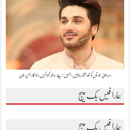
مرد اپنی عورتوں کو خود مختار بنائیں، انہیں اپنے ساتھ کھڑا کریں،اداکار احسن خان
ہمارا فیس بک پیج
ہمارا فیس بک پیج