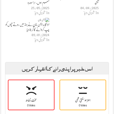
تنقید
معصوم ہوں، حرا سومرو
25/05/2025
04/04/2025
In "شوبز کی دنیا"
In "شوبز کی دنیا"
اداکارہ ایمن خان نے جہاز میں روتے بچوں کو
چْپ کروانے کا گْر بتا دیا
09/01/2024
In "شوبز کی دنیا"
اس خبر پر اپنی رائے کا اظہار کریں
بہتر ہو سکتی تھی
سخت نا پسند
0 Votes
0 Votes