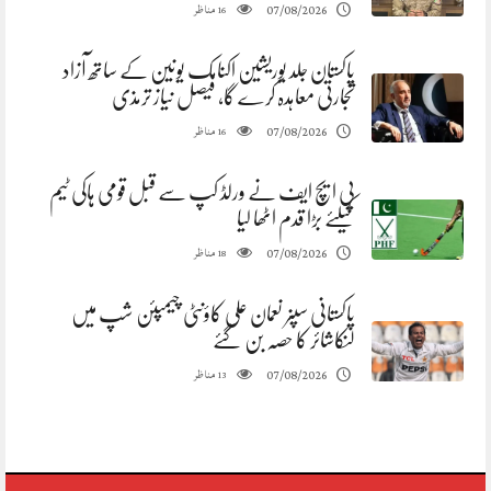
مناظر
07/08/2026
16
پاکستان جلد یوریشین اکنامک یونین کے ساتھ آزاد
تجارتی معاہدہ کرے گا، فیصل نیاز ترمذی
مناظر
07/08/2026
16
پی ایچ ایف نے ورلڈ کپ سے قبل قومی ہاکی ٹیم
کیلئے بڑا قدم اٹھا لیا
مناظر
07/08/2026
18
پاکستانی سپنر نعمان علی کاؤنٹی چیمپئن شپ میں
لنکاشائر کا حصہ بن گئے
مناظر
07/08/2026
13