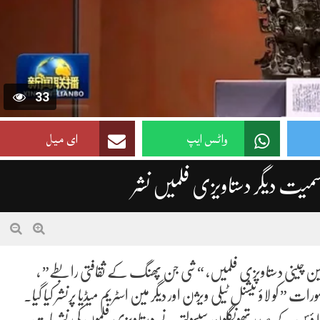
33
واٹس ایپ
ای میل
ت دیگر دستاویزی فلمیں نشر
 تین چینی دستاویزی فلمیں، “شی جن پھنگ کے ثقافتی رابطے” ،
کو لاؤ نیشنل ٹیلی ویژن اور دیگر مین اسٹریم میڈیا پرنشر کیا گیا۔
ر لاؤس کے صدر تھونگلون سیسولتھ نے دستاویزی فلموں کی نشریات