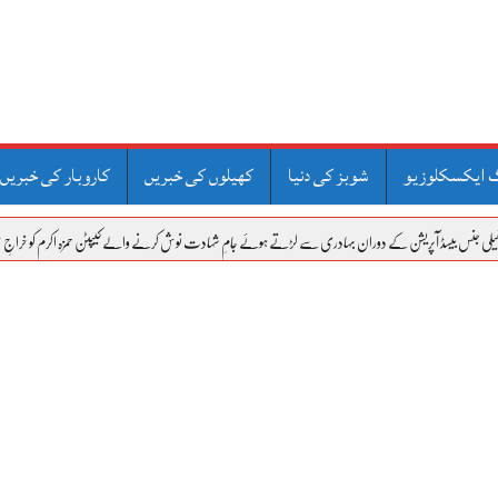
 ایکسکلوزیو
شوبز کی دنیا
کھیلوں کی خبریں
کاروبار کی خبریں
یشن کے دوران بہادری سے لڑتے ہوئے جامِ شہادت نوش کرنے والے کیپٹن حمزہ اکرم کو خراجِ عقیدت
مولا