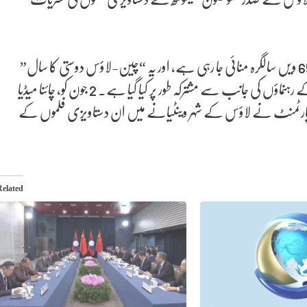
اس سال چین اور لاؤس کے درمیان سفارتی تعلقات کے قیام کی 65 ویں سالگرہ منائی جا رہی ہے، اور یہ “چین-لاؤس دوستی کا سال”
بھی ہے، جس کا آغاز دونوں ممالک کی حکمران جماعتوں اور ممالک کے رہنماؤں کی جانب سے مشترکہ طور پر کیا گیا ہے۔ 2 جون کو، چائنا میڈیا
ی ڈپارٹمنٹ نے لاؤس کے شہر وینٹیانے میں ان دستاویزی فلموں کے
Related