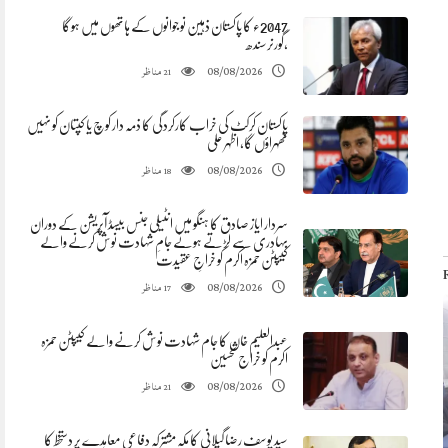
2047ء کا پاکستان ذہین نوجوانوں کے ہاتھوں میں ہوگا
،گورنرسندھ
مناظر
08/08/2026
21
پاکستان کرکٹ کی خراب کارکردگی کا ذمہ دار کوچ یا کپتان کو نہیں
ٹھہراؤں گا، اظہر علی
مناظر
08/08/2026
18
سردار ایاز صادق کا ہنگو میں انٹیلی جنس بیسڈ آپریشن کے دوران
بہادری سے لڑتے ہوئے جامِ شہادت نوش کرنے والے
کیپٹن حمزہ اکرم کو خراجِ عقیدت
مناظر
08/08/2026
17
عبدالعلیم خان کا جام شہادت نوش کرنے والے کیپٹن حمزہ
اکرم کو خراج تحسین
مناظر
08/08/2026
21
سید یوسف رضا گیلانی کا مکہ مشترکہ دفاعی معاہدے پر دستخط کا