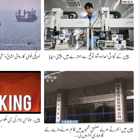
چین کے تجارتی اعداد و شمار توقع سے بہتر رہے ہیں، چینی میڈیا
امریکی فوجی کارروائی مشرق وسطیٰ
چین، سولومن جزائر کی نئی ح
ر
چین میں ابھرتے ہوئے صنعتی شعبوں میں قائم ہونے والے نئے
کاروباری اداروں کی…