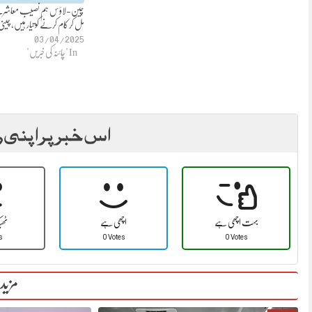
چین-لاؤس ہم نصیب معاشرے 
مل کر کام کرنے کوتیار ہیں، چین
03/04/2025
In "چائنہ کی خبریں"
اس خبر پر اپنی ر
بہت اچھی ہے
اچھی ہے
ٹھ
s
0 Votes
0 Votes
مزید