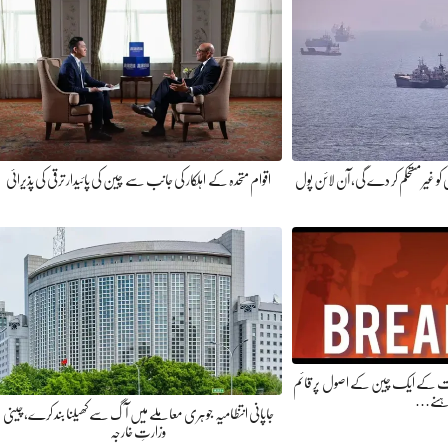
 کو غیر مستحکم کر دے گی، آن لائن پول
اقوام متحدہ کے اہلکار کی جانب سے چین کی پائیدار ترقی کی پذیرائی
کومت کے ایک چین کے اصول پر قائم
ہنے…
جاپانی انتظامیہ جوہری معاملے میں آگ سے کھیلنا بند کرے، چینی
وزارتِ خارجہ