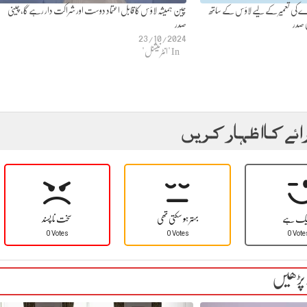
کی تعمیر کے لیے لاؤس کے ساتھ
چین ہمیشہ لاؤس کا قابل اعتماد دوست اور شراکت دار رہے گا، چینی
ی صدر
صدر
23/10/2024
In "انٹرنیشنل"
ائے کا اظہار کریں
یک ہے
بہتر ہو سکتی تھی
سخت نا پسند
0 Votes
0 Votes
0 Vote
 پڑھیں