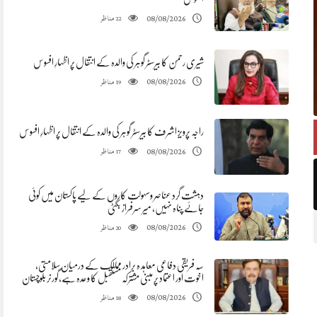
مناظر
08/08/2026
22
شیری رحمن کا بیرسٹر گوہر کی والدہ کے انتقال پر اظہارِ افسوس
مناظر
08/08/2026
19
راجہ پرویز اشرف کا بیرسٹر گوہر کی والدہ کے انتقال پر اظہارِ افسوس
مناظر
08/08/2026
17
دہشت گرد عناصر وسہولت کاروں کے لیے پاکستان میں کوئی
جائے پناہ نہیں، میر سرفراز بگٹی
مناظر
08/08/2026
20
سہ فریقی دفاعی معاہد ہ برادر ممالک کے درمیان سلامتی،
اخوت اور اعتماد پر مبنی مشترکہ مستقبل کا وعدہ ہے،گورنر بلوچستان
مناظر
08/08/2026
18