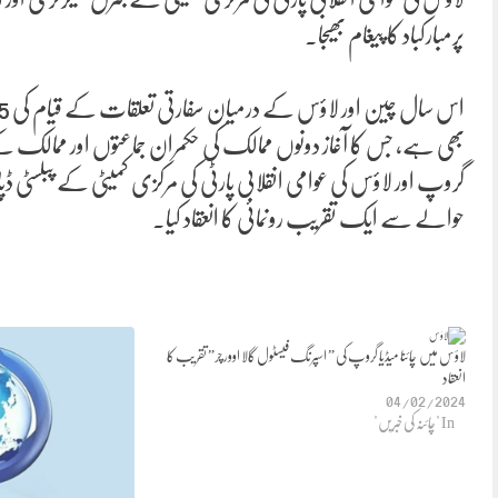
پرمبارکباد کا پیغام بھیجا۔
گروپ اور لاؤس کی عوامی انقلابی پارٹی کی مرکزی کمیٹی کے پبلسٹ
حوالے سے ایک تقریب رونمائی کا انعقاد کیا۔
لاؤس میں چائنا میڈیا گروپ کی ” اسپرنگ فیسٹول گالا اوورچر” تقریب کا
انعقاد
04/02/2024
In "چائنہ کی خبریں"