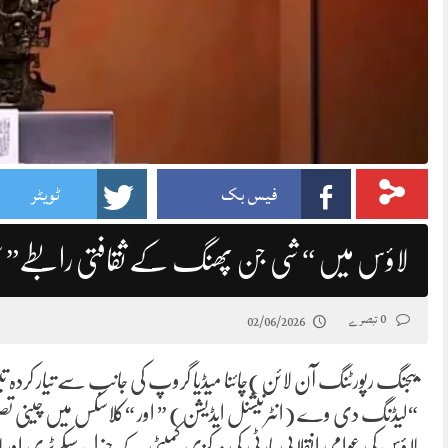
فیس بک
ٹویٹر
لاؤس میں “شی جن پھنگ کے ثقافتی رابطے” سمی
0 تبصرے
02/06/2026
بیجنگ رپورٹنگ آن لائن)چائنا میڈیا گروپ کی جانب سے تیار کردہ
“لیڈنگ دی وے (انٹرنیشنل ایڈیشن) ” اور “کلاسکس میں چینی تصورات ” 
لاؤس کی عوامی انقلابی پارٹی کی مرکزی کمیٹی کے جنرل سیکرٹری او