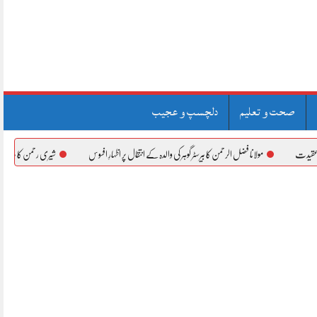
صحت و تعلیم
دلچسپ و عجیب
نا فضل الرحمن کا بیرسٹر گوہر کی والدہ کے انتقال پر اظہارِ افسوس
شیری رحمن کا بیرسٹر گوہر کی والدہ کے انتقال پ