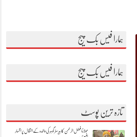
ہمارا فیس بک پیج
ہمارا فیس بک پیج
تازہ ترین پوسٹ
مولانا فضل الرحمن کا بیرسٹر گوہر کی والدہ کے انتقال پر اظہارِ
افسوس