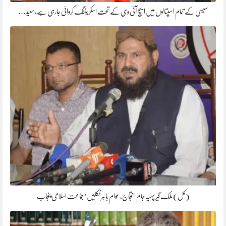
سیسی کے تمام اسپتالوں میں ایچ آئی وی کے تحت اسکریننگ کروائی جارہی ہے،سعید…
(کل) ملک گیر پہیہ جام احتجاج، عوام باہر نکلیں’ جماعت اسلامی پنجاب