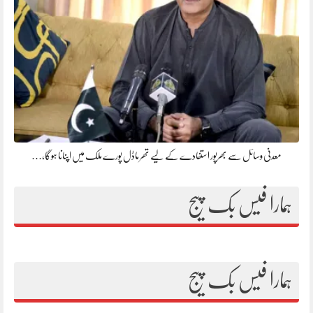
معدنی وسائل سے بھرپور استفادے کے لیے تھر ماڈل پورے ملک میں اپنانا ہوگا،…
ہمارا فیس بک پیج
ہمارا فیس بک پیج