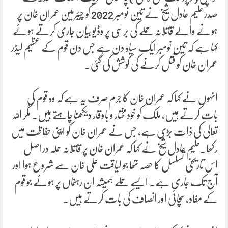
صدر حلیم عادل شیخ نے تین نومبر 2022 کو چیئرمین عمران خان پر
ہونے والے قاتلانہ حملے کی برسی پر وڈیو بیان جاری کرتے ہوئے
کہا ہے کہ تین نومبر ایک سیاہ دن ہے جس دن قوم کے عظیم لیڈر
عمران خان کو قتل کرنے کی کوشش کی گئی۔
انہوں نے کہا کہ عمران خان کا جرم صرف یہ ہے کہ وہ قوم کی
بات کرتے ہیں، ملک کو خودمختار و باوقار دیکھنا چاہتے ہیں۔ مگر اللہ
تعالی کی ذات بڑی ہے، جس نے عمران خان کو اپنی حفاظت میں
رکھا۔حلیم عادل شیخ نے کہا کہ عمران خان پر قاتلانہ حملہ دراصل
اس تاریخی تسلسل کا حصہ تھا جو لیاقت علی خان سے شروع ہوا اور
آج تک جاری ہے۔ ایسے حملے ہمیشہ ان رہنماں پر ہوئے جو قوم
کے مفاد، سچائی اور انصاف کی بات کرتے ہیں۔