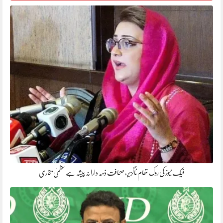
فیک نیوز کی روک تھام ناگزیر، صحافت ذمہ دارانہ پیشہ ہے عظمیٰ بخاری