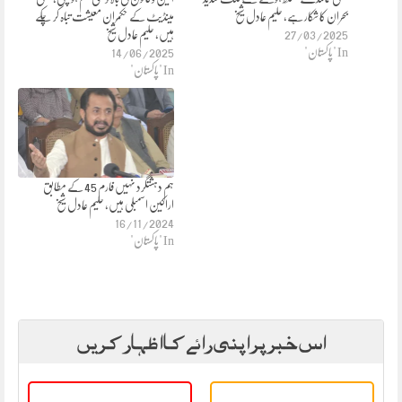
بحران کا شکار ہے، حلیم عادل شیخ
مینڈیٹ کے حکمران معیشت تباہ کر چکے
27/03/2025
ہیں، حلیم عادل شیخ
In "پاکستان"
14/06/2025
In "پاکستان"
ہم دہشتگرد نہیں فارم 45 کے مطابق
اراکین اسمبلی ہیں، حلیم عادل شیخ
16/11/2024
In "پاکستان"
اس خبر پر اپنی رائے کا اظہار کریں