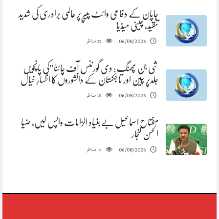
جاپان کے دفاعی وائٹ پیپر پر عالمی برادری کی شدید
تنقید، چینی میڈیا
مناظر
06/08/2026
22
شی جن پھنگ: دی گورننس آف چائنا”کی پانچویں
جلدپر چین اور تاجکستان کے دانشوروں کا اظہارِ خیال
مناظر
06/08/2026
18
مفتاح اسماعیل بے بنیاد الزامات واپس لیں، ضیا
الحسن لنجار
مناظر
06/08/2026
15