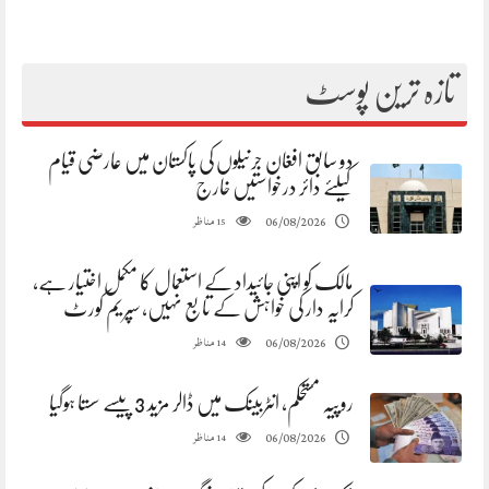
تازہ ترین پوسٹ
دو سابق افغان جرنیلوں کی پاکستان میں عارضی قیام
کیلئے دائر درخواستیں خارج
مناظر
06/08/2026
15
مالک کو اپنی جائیداد کے استعمال کا مکمل اختیار ہے،
کرایہ دار کی خواہش کے تابع نہیں، سپریم کورٹ
مناظر
06/08/2026
14
روپیہ مستحکم، انٹربینک میں ڈالر مزید 3 پیسے سستا ہوگیا
مناظر
06/08/2026
14