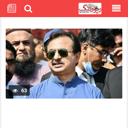
Skip
to
content
63