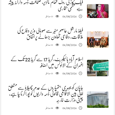
فیک نیوز کی روک تھام ناگزیر، صحافت ذمہ دارانہ پیشہ
ہے عظمیٰ بخاری
مناظر
06/08/2026
13
فیلڈ مارشل عاصم منیر سے صومالی وزیر دفاع کی
ملاقات، دفاعی تعاون بڑھانے پر اتفاق
مناظر
06/08/2026
15
اسلام آباد ہائیکورٹ، گریڈ 17 سے گریڈ 22 تک کے
افسران کے الائونس میں اضافہ
مناظر
06/08/2026
15
جاپان کو جوہری ہتھیاروں کے عدم پھیلاؤ سے متعلق
اپنی بین الاقوامی قانونی ذمہ داریوں کو پورا کرنا چاہیے،
چینی وزارت خارجہ
مناظر
06/08/2026
18