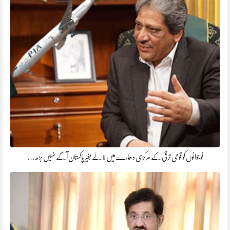
نوجوانوں کو قومی ترقی کے مرکزی دھارے میں لائے بغیر پاکستان آگے نہیں بڑھ…