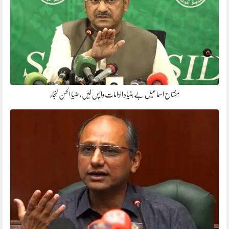
مفتاح اسماعیل بے بنیاد الزامات واپس لیں، ضیا الحسن لنجار