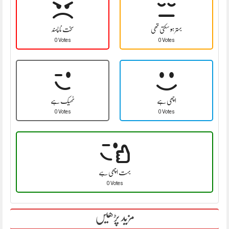
بہتر ہو سکتی تھی
سخت نا پسند
0 Votes
0 Votes
اچھی ہے
ٹھیک ہے
0 Votes
0 Votes
بہت اچھی ہے
0 Votes
مزید پڑھیں