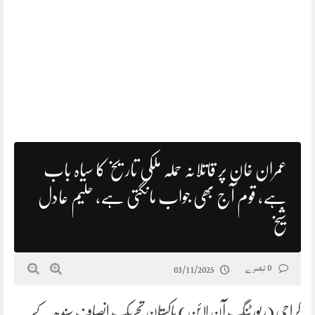
عمران خان پر قاتلانہ حملہ ملکی تاریخ کا سیاہ باب
ہے، قوم آج بھی جواب مانگتی ہے، حلیم عادل
شیخ
0 تبصرے
03/11/2025
کراچی (رپورٹنگ آن لائن) پاکستان تحریک انصاف سندھ کے