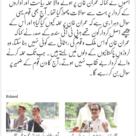
انہوں نے کہا کہ عمران خان پر ہونے والا حملہ ریاست اور اداروں
کے کردار پر بہت سے سوالات چھوڑ گیا تھا۔ آج بھی قوم یہی
سوال دہرا رہی ہے کہ عمران خان پر حملہ کیوں کیا گیا؟ اور اس کے
پیچھے اصل کردار کون تھے؟پی ٹی آئی سندھ کے صدر نے کہا کہ
عمران خان کو اس ملک و قوم کی رہنمائی سے کوئی نہیں ہٹا سکتا، وہ
کروڑوں پاکستانیوں کے دلوں میں بستے ہیں۔ جب تک حملہ کرنے
والے کردار بے نقاب نہیں ہوتے، آج کا دن قوم کے ضمیر پر
سوال بن کر رہے گا۔
Related
جعلی نمائندے مسلط ہونے سے ملک شدید
آئین و قانون کی بالادستی ختم ہو چکی، جعلی