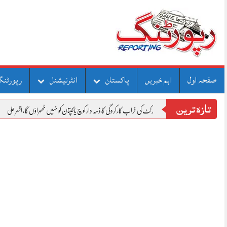
Skip
to
content
صفحہ اول
اہم خبریں
پاکستان
انٹرنیشنل
رپورٹنگ
تازہ ترین
پاکستان کرکٹ کی خراب کارکردگی کا ذمہ دار کوچ یا کپتان کو نہیں ٹھہراؤں گا، اظہر علی
سردار ا