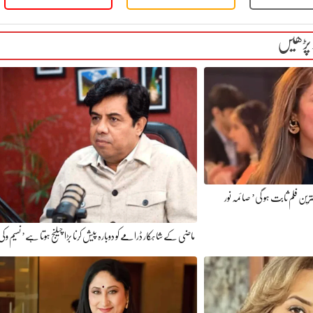
 پڑھیں
رین فلم ثابت ہو گی’ صائمہ نور
ماضی کے شاہکار ڈرامے کو دوبارہ پیش کرنا بڑا چیلنج ہوتا ہے’ نسیم وکی