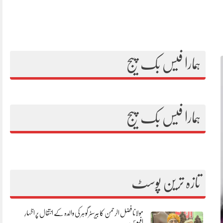
ہمارا فیس بک پیج
ہمارا فیس بک پیج
تازہ ترین پوسٹ
مولانا فضل الرحمن کا بیرسٹر گوہر کی والدہ کے انتقال پر اظہارِ
افسوس