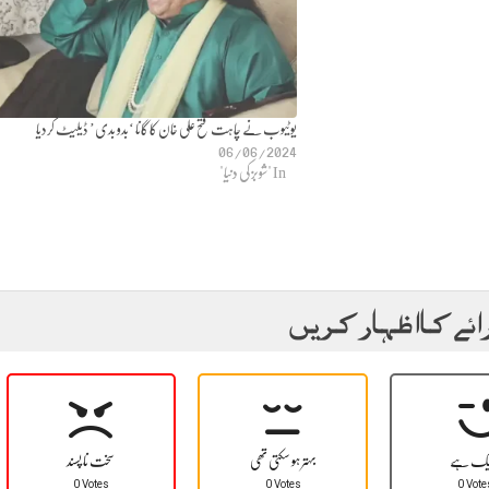
یوٹیوب نے چاہت فتح علی خان کا گانا ‘بدو بدی’ ڈیلیٹ کردیا
06/06/2024
In "شوبز کی دنیا"
ائے کا اظہار کریں
یک ہے
بہتر ہو سکتی تھی
سخت نا پسند
0 Votes
0 Votes
0 Vote