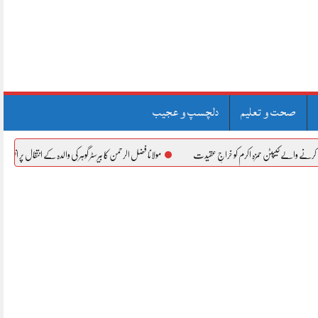
صحت و تعلیم
دلچسپ و عجیب
ن حمزہ اکرم کو خراجِ عقیدت
مولانا فضل الرحمن کا بیرسٹر گوہر کی والدہ کے انتقال پر اظہارِ افسوس