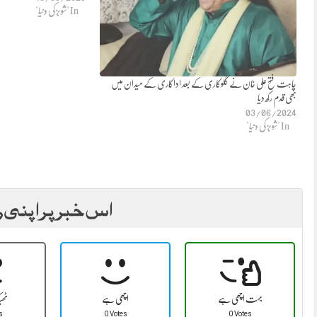
In "شوبز کی دنیا"
چاہت فتح علی خان نے گلوکاری کے بعد اداکاری کے میدان میں
بھی قدم رکھ دیا
03/06/2024
In "شوبز کی دنیا"
اس خبر پر اپنی ر
بہت اچھی ہے
اچھی ہے
ٹھ
s
0 Votes
0 Votes