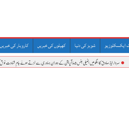
 ایکسکلوزیو
شوبز کی دنیا
کھیلوں کی خبریں
کاروبار کی خبریں
یاز صادق کا ہنگو میں انٹیلی جنس بیسڈ آپریشن کے دوران بہادری سے لڑتے ہوئے جامِ شہادت نوش کرنے والے کیپٹ