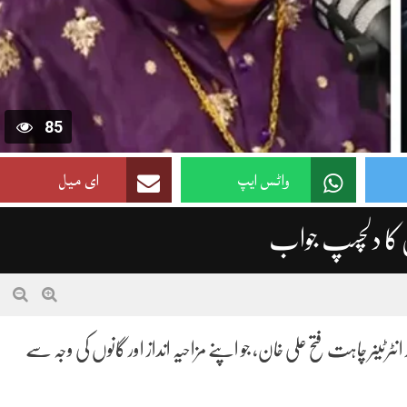
85
واٹس ایپ
ای میل
ان کا دلچسپ جواب
رٹینر چاہت فتح علی خان، جو اپنے مزاحیہ انداز اور گانوں کی وجہ سے