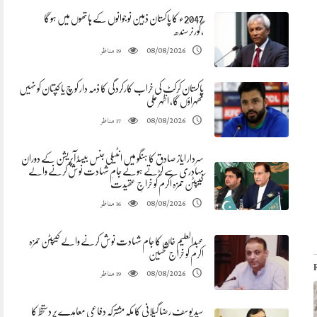
2047ء کا پاکستان ذہین نوجوانوں کے ہاتھوں میں ہوگا
،گورنرسندھ
مناظر
08/08/2026
19
پاکستان کرکٹ کی خراب کارکردگی کا ذمہ دار کوچ یا کپتان کو نہیں
ٹھہراؤں گا، اظہر علی
مناظر
08/08/2026
17
سردار ایاز صادق کا ہنگو میں انٹیلی جنس بیسڈ آپریشن کے دوران
بہادری سے لڑتے ہوئے جامِ شہادت نوش کرنے والے
کیپٹن حمزہ اکرم کو خراجِ عقیدت
مناظر
08/08/2026
16
عبدالعلیم خان کا جام شہادت نوش کرنے والے کیپٹن حمزہ
اکرم کو خراج تحسین
مناظر
08/08/2026
19
سید یوسف رضا گیلانی کا مکہ مشترکہ دفاعی معاہدے پر دستخط کا