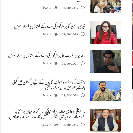
مناظر
08/08/2026
15
شیری رحمن کا بیرسٹر گوہر کی والدہ کے انتقال پر اظہارِ افسوس
مناظر
08/08/2026
13
راجہ پرویز اشرف کا بیرسٹر گوہر کی والدہ کے انتقال پر اظہارِ افسوس
مناظر
08/08/2026
13
دہشت گرد عناصر وسہولت کاروں کے لیے پاکستان میں کوئی
جائے پناہ نہیں، میر سرفراز بگٹی
مناظر
08/08/2026
14
سہ فریقی دفاعی معاہد ہ برادر ممالک کے درمیان سلامتی،
اخوت اور اعتماد پر مبنی مشترکہ مستقبل کا وعدہ ہے،گورنر بلوچستان
مناظر
08/08/2026
12