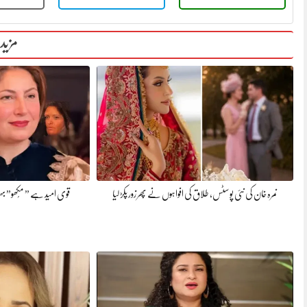
مزید
نمرہ خان کی نئی پوسٹس، طلاق کی افواہوں نے پھر زور پکڑ لیا
قوی امید ہے ” مُکھو” بہت