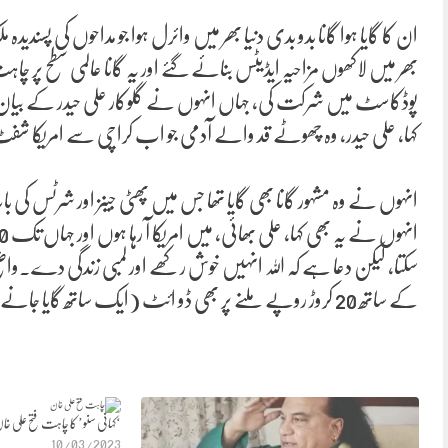
ان کا گایا ہوا گانا بدو بدی دنیا بھر میں وائرل ہوا جو مداحوں کی پسن
بھر میں لاکھوں مزاحیہ ایڈیٹس بنائے گئے اور یہ گانا عالمی سطح پر
پوڈکاسٹ میں شرکت کی، جہاں انہوں نے گلوکار علی حیدر کے بیان
کہا، علی حیدر، وہ چھوٹے قد والے آدمی جو اب کراچی سے امریکا ش
انہوں نے وہ مشہور گانا بھی گایا تھا جس میں پھٹی جینز اور شرٹس کی
سکتا، لیکن دعا ہے کہ اللہ انہیں خوش رکھے اور لمبی زندگی دے۔واضح
کے ساتھ 20 کروڑ روپے ملنے پر بھی ڈو ائٹ (ایک ساتھ گایا جانے والا گانا)نہیں کریں گے۔
‘کہانی سنو’ کا چاہت فتح علی خا
10/03/2023