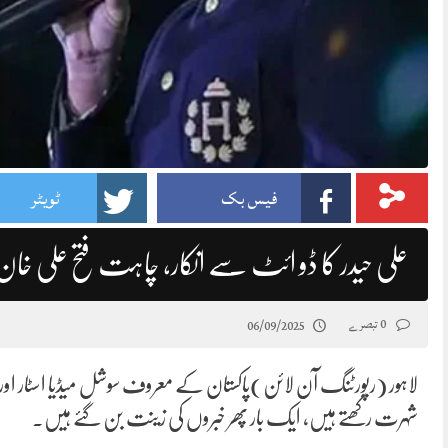
فیس بک
ٹویٹر
علی حیدر کا ڈو ائٹ سے انکار، چاہت فتح علی خ
0 تبصرے
06/09/2025
لاہور (رپورٹنگ آن لائن)پاکستان کے معروف سوشل میڈیا اسٹار اور انٹ
شہرت رکھتے ہیں، ایک بار پھر خبروں کی زینت بن گئے ہیں۔