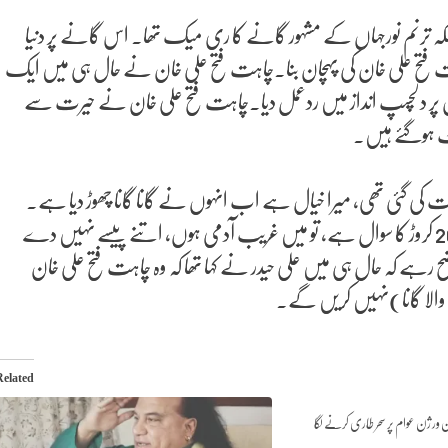
دیدہ ملکہ ترنم نورجہاں کے مشہور گانے کا ری میک تھا۔ اس گانے پر دنیا
 چاہت فتح علی خان کی پہچان بنا۔چاہت فتح علی خان نے حال ہی میں ایک
 پر دلچسپ انداز میں ردعمل دیا۔چاہت فتح علی خان نے حیرت سے
فٹ ہوگئے ہیں.
 بات کی گئی تھی، میرا خیال ہے اب انہوں نے گانا گانا چھوڑ دیا ہے۔
انہوں نے یہ بھی کہا، علی بھائی، میں امریکا آ رہا ہوں اور جہاں تک 20 کروڑ کا سوال ہے، تو میں غریب آدمی ہوں، اتنے پیسے نہیں دے
 رہے کہ حال ہی میں علی حیدر نے کہا تھا کہ وہ چاہت فتح علی خان
Related
ن ورژن عوام پر سحر طاری کرنے لگا