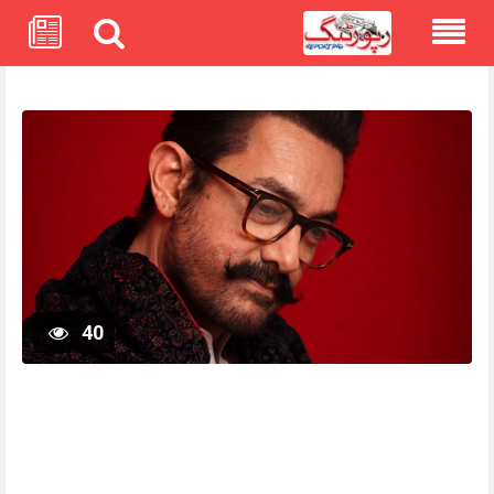
Skip
to
content
40