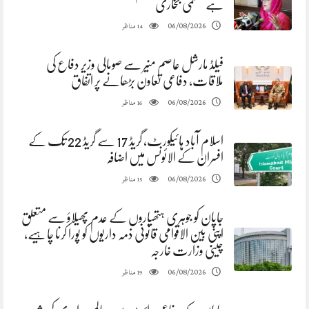
ہے عظمیٰ بخاری
مناظر
06/08/2026
14
فیلڈ مارشل عاصم منیر سے صومالی وزیر دفاع کی
ملاقات، دفاعی تعاون بڑھانے پر اتفاق
مناظر
06/08/2026
16
اسلام آباد ہائیکورٹ، گریڈ 17 سے گریڈ 22 تک کے
افسران کے الائونس میں اضافہ
مناظر
06/08/2026
15
جاپان کو جوہری ہتھیاروں کے عدم پھیلاؤ سے متعلق
اپنی بین الاقوامی قانونی ذمہ داریوں کو پورا کرنا چاہیے،
چینی وزارت خارجہ
مناظر
06/08/2026
19