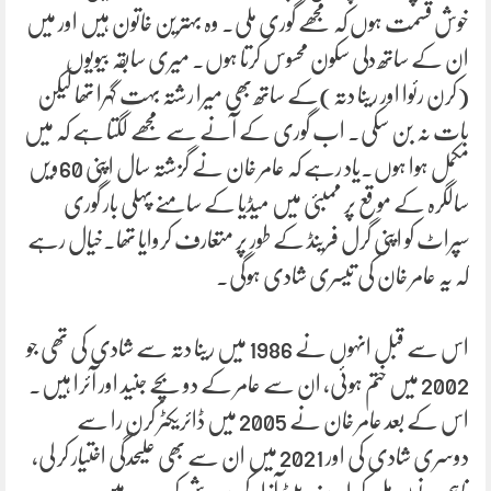
خوش قسمت ہوں کہ مجھے گوری ملی۔ وہ بہترین خاتون ہیں اور میں
ان کے ساتھ دلی سکون محسوس کرتا ہوں۔ میری سابقہ بیویوں
(کرن رئوا اور رینا دتہ)کے ساتھ بھی میرا رشتہ بہت گہرا تھا لیکن
بات نہ بن سکی۔ اب گوری کے آنے سے مجھے لگتا ہے کہ میں
مکمل ہوا ہوں۔یاد رہے کہ عامر خان نے گزشتہ سال اپنی 60ویں
سالگرہ کے موقع پر ممبئی میں میڈیا کے سامنے پہلی بار گوری
سپراٹ کو اپنی گرل فرینڈ کے طور پر متعارف کروایا تھا۔خیال رہے
کہ یہ عامر خان کی تیسری شادی ہوگی۔
اس سے قبل انہوں نے 1986 میں رینا دتہ سے شادی کی تھی جو
2002 میں ختم ہوئی، ان سے عامر کے دو بچے جنید اور آئرا ہیں۔
اس کے بعد عامر خان نے 2005 میں ڈائریکٹر کرن را سے
دوسری شادی کی اور 2021 میں ان سے بھی علیحدگی اختیار کر لی،