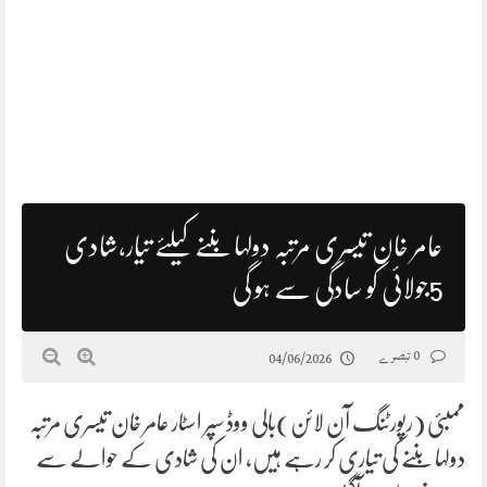
عامر خان تیسری مرتبہ دولہا بننے کیلئے تیار،شادی
5جولائی کو سادگی سے ہو گی
0 تبصرے
04/06/2026
ممبئی (رپورٹنگ آن لائن)بالی ووڈ سپر اسٹار عامر خان تیسری مرتبہ
دولہا بننے کی تیاری کر رہے ہیں، ان کی شادی کے حوالے سے