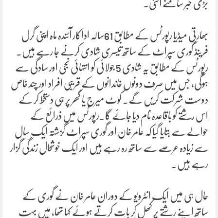
بڑی خبر سامنے آگئی۔
بھارتی میڈیا رپورٹس کے مطابق 61سالہ اداکار آئندہ ماہ اپنی گرل
فرینڈ گوری سپراٹ کے ساتھ تیسری شادی کرنے جا رہے ہیں۔
رپورٹس کے مطابق یہ شادی 5 جولائی کو انتہائی نجی اور سادگی سے
ہوگی، جس میں صرف دونوں خاندانوں کے قریبی افراد اور چند خاص
دوست شرکت کریں گے۔ کوٹ میرج یا گھر پر ہی دستخط کر کے
اس رشتے کو باقاعدہ نام دیا جائے گا۔رپورٹس میں ذرائع کے
حوالے سے بتایا گیا کہ عامر خان اور گوری سپراٹ گزشتہ ایک سال
سے زیادہ عرصے سے ساتھ رہ رہے ہیں اور ایک خوشحال زندگی گزار
رہے ہیں۔
حال ہی میں ایک انٹرویو کے دوران عامر خان نے گوری کے
ساتھ اپنے رشتے پر کھل کر بات کرتے ہوئے کہا تھا، میں بہت