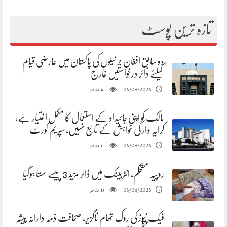
تازہ ترین پوسٹ
دو سابق افغان جرنیلوں کی پاکستان میں عارضی قیام
کیلئے دائر درخواستیں خارج
مناظر
06/08/2026
16
مالک کو اپنی جائیداد کے استعمال کا مکمل اختیار ہے،
کرایہ دار کی خواہش کے تابع نہیں، سپریم کورٹ
مناظر
06/08/2026
15
روپیہ مستحکم، انٹربینک میں ڈالر مزید 3 پیسے سستا ہوگیا
مناظر
06/08/2026
15
فیک نیوز کی روک تھام ناگزیر، صحافت ذمہ دارانہ پیشہ