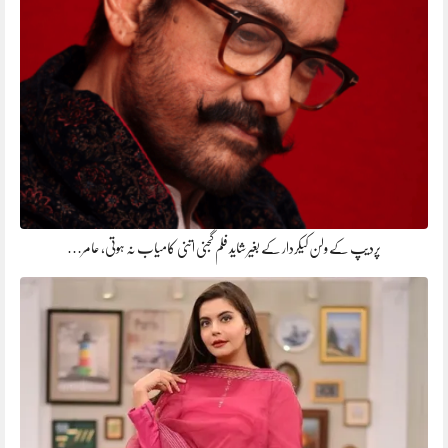
پردیپ کے ولن کیکردار کے بغیر شاید فلم گجنی اتنی کامیاب نہ ہوتی، عامر…