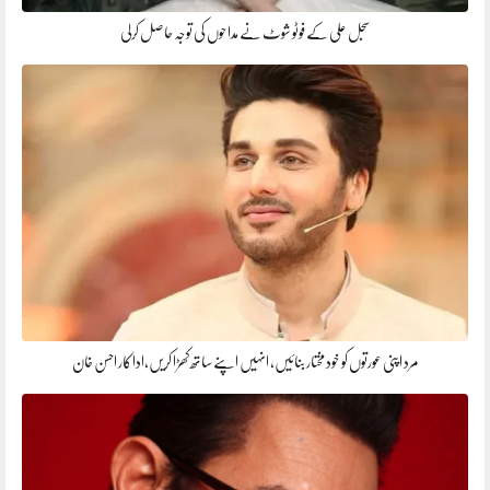
سجل علی کے فوٹو شوٹ نے مداحوں کی توجہ حاصل کرلی
مرد اپنی عورتوں کو خود مختار بنائیں، انہیں اپنے ساتھ کھڑا کریں،اداکار احسن خان