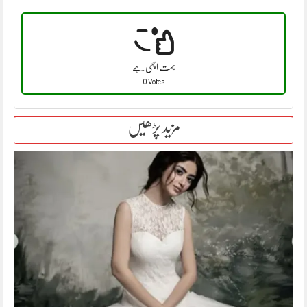
بہت اچھی ہے
0 Votes
مزید پڑھیں