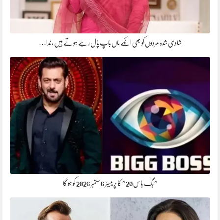
شادی شدہ مردوں کو بھی انکے ماں باپ پال رہے ہوتے ہیں ، ندا…
” بگ باس 20” کا پریمیئر 6 ستمبر 2026 کو ہو گا