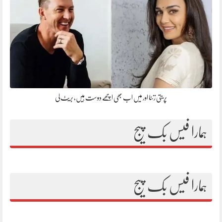
پریتی زنٹا اور میں اب بھی اچھے دوست ہیں، بریٹ لی
ہمارا فیس بک پیج
ہمارا فیس بک پیج