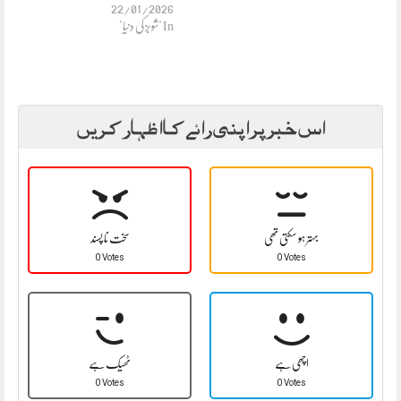
22/01/2026
In "شوبز کی دنیا"
اس خبر پر اپنی رائے کا اظہار کریں
بہتر ہو سکتی تھی
سخت نا پسند
0 Votes
0 Votes
اچھی ہے
ٹھیک ہے
0 Votes
0 Votes