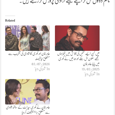
تاہم دونوں مل کر اپنے بیٹے آزاد کی پرورش کر رہے ہیں۔
Related
میں کسی ایسے شخص کی تلاش میں تھا جہاں
عامر خان اور گوری کا شادی کی تقریب سے
مجھے سکون مل سکے اور وہ میں نے گوری
متعلق نیا فیصلہ
میں پایا،عامر خان
03/07/2026
19/03/2025
In "شوبز کی دنیا"
In "شوبز کی دنیا"
عامر خان نے گوری سپراٹ کے ساتھ شادی
سے متعلق بڑا انکشاف کردیا