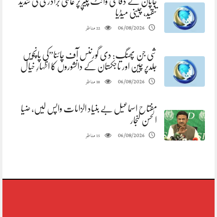
جاپان کے دفاعی وائٹ پیپر پر عالمی برادری کی شدید
تنقید، چینی میڈیا
مناظر
06/08/2026
22
شی جن پھنگ: دی گورننس آف چائنا”کی پانچویں
جلدپر چین اور تاجکستان کے دانشوروں کا اظہارِ خیال
مناظر
06/08/2026
18
مفتاح اسماعیل بے بنیاد الزامات واپس لیں، ضیا
الحسن لنجار
مناظر
06/08/2026
15