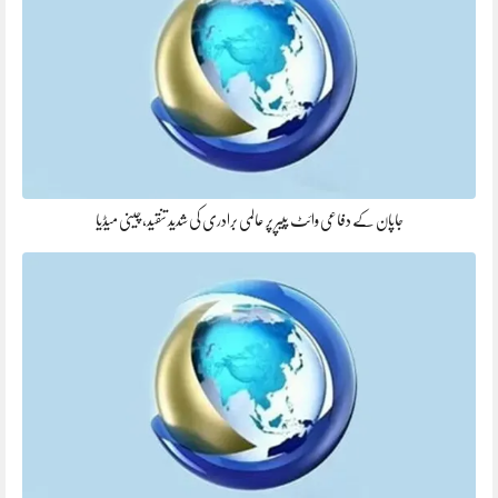
جاپان کے دفاعی وائٹ پیپر پر عالمی برادری کی شدید تنقید، چینی میڈیا