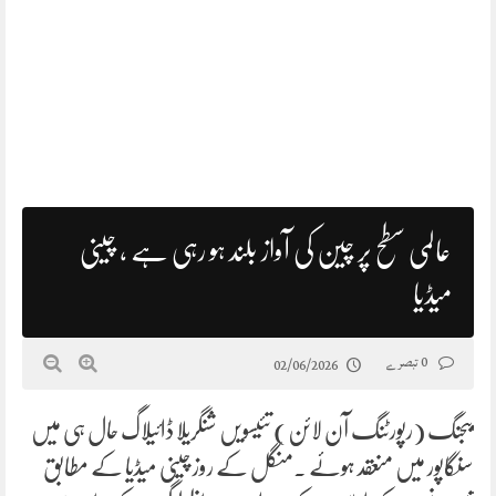
عالمی سطح پر چین کی آواز بلند ہو رہی ہے ، چینی
میڈیا
0 تبصرے
02/06/2026
بیجنگ (رپورٹنگ آن لائن) تئیسویں شنگریلا ڈائیلاگ حال ہی میں
سنگاپور میں منعقد ہوئے ۔منگل کے روز چینی میڈیا کے مطابق