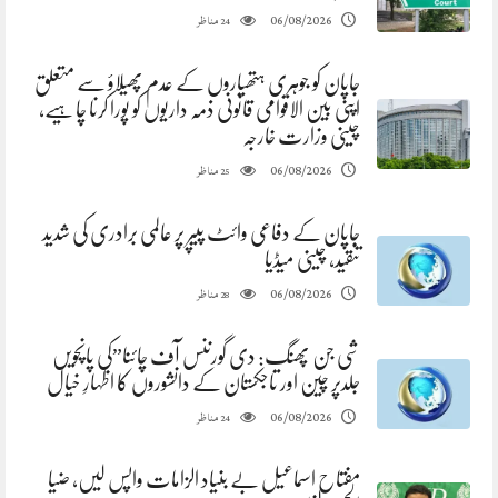
مناظر
06/08/2026
24
جاپان کو جوہری ہتھیاروں کے عدم پھیلاؤ سے متعلق
اپنی بین الاقوامی قانونی ذمہ داریوں کو پورا کرنا چاہیے،
چینی وزارت خارجہ
مناظر
06/08/2026
25
جاپان کے دفاعی وائٹ پیپر پر عالمی برادری کی شدید
تنقید، چینی میڈیا
مناظر
06/08/2026
28
شی جن پھنگ: دی گورننس آف چائنا”کی پانچویں
جلدپر چین اور تاجکستان کے دانشوروں کا اظہارِ خیال
مناظر
06/08/2026
24
مفتاح اسماعیل بے بنیاد الزامات واپس لیں، ضیا