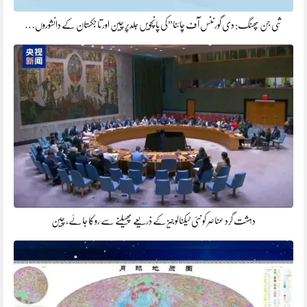
شی جن پھنگ: دی گورننس آف چائنا”کی پانچویں جلدپر چین اور تاجکستان کے دانشوروں…
دہشت گرد عناصر کو نئی ٹیکنالوجیز کے ذریعے پھیلنے سے روکا جائے، چین