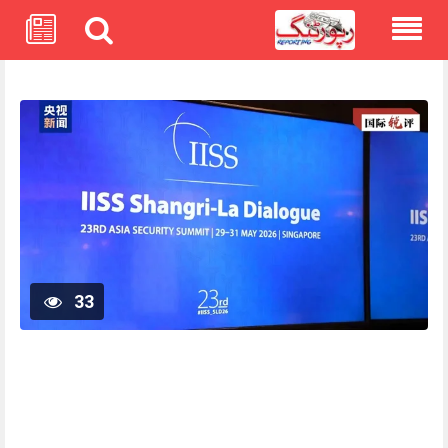
Skip
to
content
33