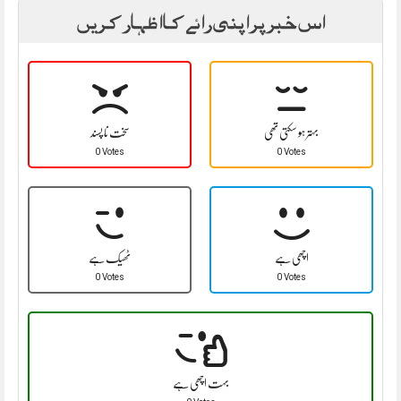
اس خبر پر اپنی رائے کا اظہار کریں
بہتر ہو سکتی تھی
سخت نا پسند
0 Votes
0 Votes
اچھی ہے
ٹھیک ہے
0 Votes
0 Votes
بہت اچھی ہے