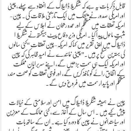
قابل ذکر بات یہ ہے کہ شنگریلا ڈائیلاگ کے انعقاد سے پہلے، چینی
اور امریکی صدور نے بیجنگ میں ایک تاریخی ملاقات کی۔ چین-
امریکہ تعلقات میں مستحکم اور عمدہ رجحان نے اجلاس کے لیے
مثبت ماحول پیدا کیا ۔ امریکی وزیر دفاع پیٹ ہیگستھ نے شنگریلا ا
ڈائیلاگ میں اپنی تقریر میں کہا کہ امریکہ-چین تعلقات “کئی سالوں
کی بہترین سطح پر ہیں۔” چینی نمائندے نے امید ظاہر کی کہ چین
اور امریکہ ایک ہی سمت بڑھیں گے، اپنے سربراہان مملکت
کے اتفاق رائے کو نافذ کریں گے، اور فوجی تعلقات کو صحت مند،
مستحکم اور پائیدار سمت میں فروغ دیں گے۔
چین نے ہمیشہ شنگریلا ڈائیلاگ میں امن اور سلامتی کے خیالات
پیش کیے ہیں ۔ اس سال کے آغاز سے، کئی ممالک کے معززین
اور سیاستدانوں نے چین کا دورہ کیا ہے۔ ان کے ساتھ بات