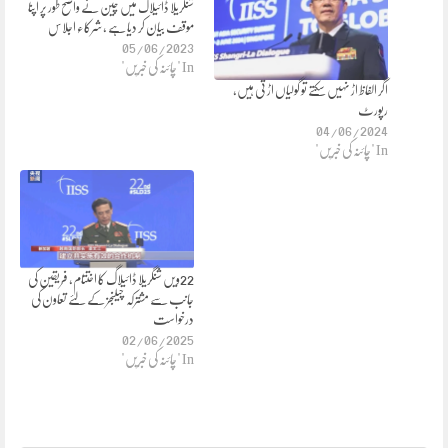
شنگریلا ڈائیلاگ میں چین نے واضح طور پر اپنا
موقف بیان کر دیا ہے ، شرکاء اجلاس
05/06/2023
In "چائنہ کی خبریں"
اگر الفاظ اڑ نہیں سکتے تو گولیاں اڑ تی ہیں،
رپورٹ
04/06/2024
In "چائنہ کی خبریں"
22ویں شنگریلا ڈائیلاگ کا اختتام، فریقین کی
جانب سے مشترکہ چیلنجز کے لئے تعاون کی
درخواست
02/06/2025
In "چائنہ کی خبریں"