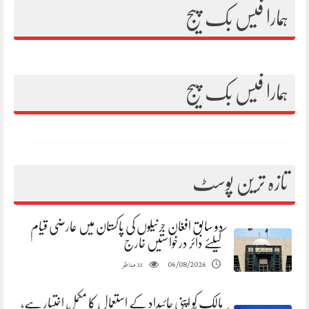
ہمارا فیس بک پیج
ہمارا فیس بک پیج
تازہ ترین پوسٹ
دو سابق افغان جرنیلوں کی پاکستان میں عارضی قیام
کیلئے دائر درخواستیں خارج
مناظر
06/08/2026
23
مالک کو اپنی جائیداد کے استعمال کا مکمل اختیار ہے،