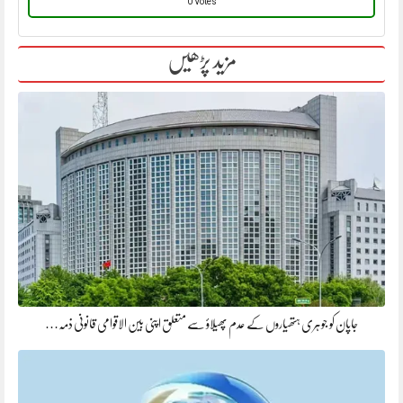
0 Votes
مزید پڑھیں
جاپان کو جوہری ہتھیاروں کے عدم پھیلاؤ سے متعلق اپنی بین الاقوامی قانونی ذمہ…