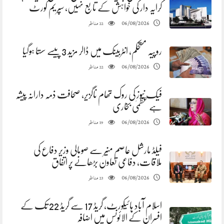
کرایہ دار کی خواہش کے تابع نہیں، سپریم کورٹ
مناظر
06/08/2026
22
روپیہ مستحکم، انٹربینک میں ڈالر مزید 3 پیسے سستا ہوگیا
مناظر
06/08/2026
22
فیک نیوز کی روک تھام ناگزیر، صحافت ذمہ دارانہ پیشہ
ہے عظمیٰ بخاری
مناظر
06/08/2026
19
فیلڈ مارشل عاصم منیر سے صومالی وزیر دفاع کی
ملاقات، دفاعی تعاون بڑھانے پر اتفاق
مناظر
06/08/2026
23
اسلام آباد ہائیکورٹ، گریڈ 17 سے گریڈ 22 تک کے
افسران کے الائونس میں اضافہ