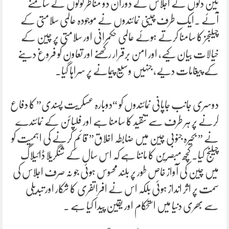
تین دنوں کے اجلاس کے دوران دو مناظر لوگوں کے سامنے
آئے ۔ایک طرف چینی نمائندوں نے موجودہ عالمی سلامتی کے
چیلنجز کا سامنا کرتے ہوئے عالمی حکمرانی اور سلامتی پر چین کے
خیالات بیان کیے، اور امن برقرار رکھنے اور تعاون کو فروغ دینے
کے پیغامات دیے، جنہیں وسیع پیمانے پر سراہا گیا۔
دوسری جانب جاپانی نمائندوں کو “دوبارہ عسکریت پسندی” کا دفاع
کرنے پر ہر طرف سے تنقید کا سامنا ہے اور فلپائن کے نمائندے
نے ” بحیرہ جنوبی چین میں ضابطہ اخلاق” قائم کرنے کی اہمیت کو
چیلنج کیا۔ کچھ مبصرین کا ماننا ہے کہ اس سال کے شنگریلا ڈائیلاگ
میں چین کی آواز خاص طور پر بلند محسوس ہوئی جو نہ صرف اجلاس کی
سمت پر اثر انداز ہوئی بلکہ اس نے افراتفری کا شکار اور تبدیلی
سے بھری دنیا میں استحکام اور یقین پیدا کیا ہے ۔