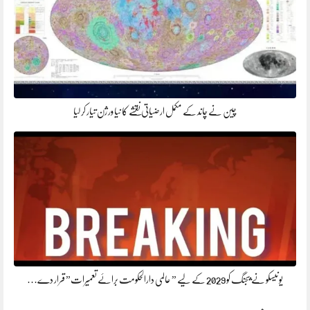
چین نے چاند کے مکمل ارضیاتی نقشے کا نیا ورژن تیار کر لیا
یونیسکو نے بیجنگ کو 2029 کے لیے ” عالمی دارالحکومت برائے تعمیرات” قرار دے…