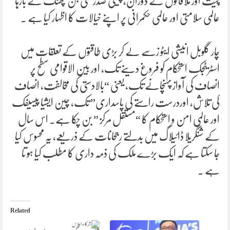
چیت اور ملاقاتوں کے دوران، چینی صدر شی جن پھنگ نے بارہا
عالمی سلامتی اور عالمی حکمرانی پر اپنے خیالات کا اظہار کیا ہے ۔
چار گلوبل انیشی ایٹو زسے لے کر بڑی طاقتوں کے تعلقات میں
اسٹریٹجک استحکام کو فروغ دینے تک، اور بین الاقوامی سطح پر
انصاف کی آواز پہنچانے تک، یعنی “بالادستی کی مخالفت، انصاف
کی تلاش، اوردرست راستے کی پاسداری” تک، چین ایشیا پیسیفک
اور عالمی امن و استحکام کا “مستقل مرکز ” بن چکا ہے۔ اس سال
کے شنگریلا ڈائیلاگ میں بدلتے رجحانات کے ذریعے، یہ محسوس کیا
جا سکتا ہے کہ ایک بڑے ملک کی ذمہ داری کا مطلب کیا ہو تا
ہے ۔
Related