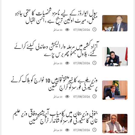
سول ایوارڈز کے لیے نامزد شخصیات کا حتمی جائزہ
مکمل، میرٹ اولین ترجیح ہے ، احسن اقبال
مناظر
07/08/2026
22
آزاد کشمیر میں مرحلہ وار الیکشن دھاندلی کیلئے کرائے
گئے، بلاول بھٹو پھر برس پڑے
مناظر
07/08/2026
23
وزیر ریلوے کا خیبرپختونخوا میں 10 خوارج کو ہلاک کرنے
پر سکیورٹی فورسز کو خراجِ تحسین
مناظر
07/08/2026
23
جنوبی وزیرستان میں کامیاب آپریشنز، وفاقی وزیر علیم
خان کا سکیورٹی فورسز کو شاندار خراج تحسین
مناظر
07/08/2026
19