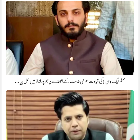
مسلم لیگ (ن)کی قیادت عوامی خدمت کے ایجنڈے پر بھرپور انداز میں عمل پیرا…