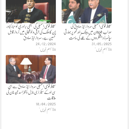
سپیکر قومی اسمبلی سردار ایاز صادق کی
سپیکر قومی اسمبلی کی مسیحی برادری کو مبارکباد,
سوراب بلوچستان میں بینک اور گھر پر بھارتی
ان کا ملک کی ترقی و خوشحالی میں کردار قابل
سپانسرڈ دہشتگردوں کے حملے کی مذمت
تحسین ہے، سردار ایاز صادق
24/12/2024
31/05/2025
In "اہم خبریں"
In "اہم خبریں"
سپیکر قومی اسمبلی سردار ایاز صادق سے ای
سی او کے سیکرٹری جنرل ڈاکٹر اسد مجید خان کی
ملاقات
10/04/2025
In "اہم خبریں"