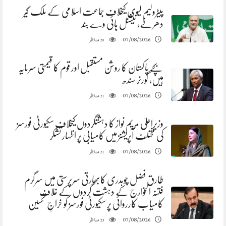
پیٹرولیم لیوی کیخلاف جماعت اسلامی کے ملک گیر
دھرنے، نیشنل ہائی وے بند
مناظر
07/08/2026
20
بچے پاکستان کا روشن مستقبل اور قوم کا قیمتی سرمایہ
ہیں، گورنر سندھ
مناظر
07/08/2026
21
وزیراعلیٰ مریم نواز کا دہشتگردوں کیخلاف سکیورٹی فورسز
کی مختلف آپریشنز میں کامیابی پر اظہار تشکر
مناظر
07/08/2026
21
طارق فضل چوہدری کابھارتی سرپرستی میں سرگرم
فتنہ الخوارج کے دہشت گردوں کے خلاف
کامیاب کارروائی پر سکیورٹی فورسز کو خراجِ تحسین
مناظر
07/08/2026
23