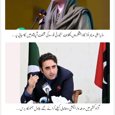
وزیراعلیٰ مریم نواز کا دہشتگردوں کیخلاف سکیورٹی فورسز کی مختلف آپریشنز میں کامیابی پر…
آزاد کشمیر میں مرحلہ وار الیکشن دھاندلی کیلئے کرائے گئے، بلاول بھٹو پھر برس…