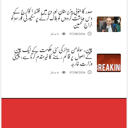
صدرِ کا جنوبی وزیرستان اور دیر میں فتنہ الخوارج کے
دس دہشت گردوں کو ہلاک کرنے پر سکیورٹی فورسز کو
خراجِ تحسین
مناظر
07/08/2026
21
چین، سولومن جزائر کی نئی حکومت کے ایک چین
کے اصول پر قائم رہنے کا خیرمقدم کرتا ہے: چینی
وزارتِ خارجہ
مناظر
07/08/2026
19