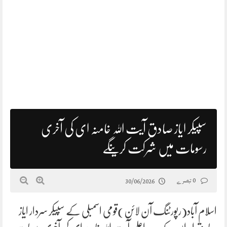
سپیکر ایاز صادق آیت اللہ خامنہ ای کی آخری
رسومات میں شرکت کرینگے
0 تبصرے
30/06/2026
اسلام آباد(رپورٹنگ آن لائن)قومی اسمبلی کے سپیکر سردار ایاز