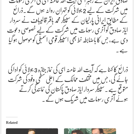
صادق ایران کے رہبرِ اعلی آیت اللہ خامنہ ای کی آخری رسومات
میں شرکت کے لیے 2 جولائی کو تہران روانہ ہوں گے۔ذرائع
کے مطابق ایرانی پارلیمان کے سپیکر محمد باقر قالیباف نے سردار
ایاز صادق کو آخری رسومات میں شرکت کے لیے خصوصی دعوت
دی ہے، جس کا باضابطہ خط بھی اسپیکر قومی اسمبلی کو موصول ہو گیا
ہے۔
ذرائع کا کہنا ہے کہ آیت اللہ خامنہ ای کی نمازِ جنازہ 3 جولائی کو ادا کی
جائے گی، جس میں مختلف ممالک کے اعلی سطحی وفود کی شرکت
متوقع ہے۔سپیکر سردار ایاز صادق پاکستان کی نمائندگی کرتے
ہوئے آخری رسومات میں شریک ہوں گے۔
Related