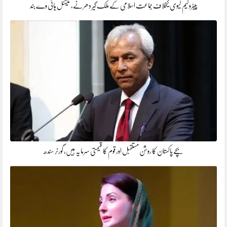
پیٹرولیم لیوی کیخلاف جماعت اسلامی کے ملک گیر دھرنے، نیشنل ہائی وے بند
بچے پاکستان کا روشن مستقبل اور قوم کا قیمتی سرمایہ ہیں، گورنر سندھ