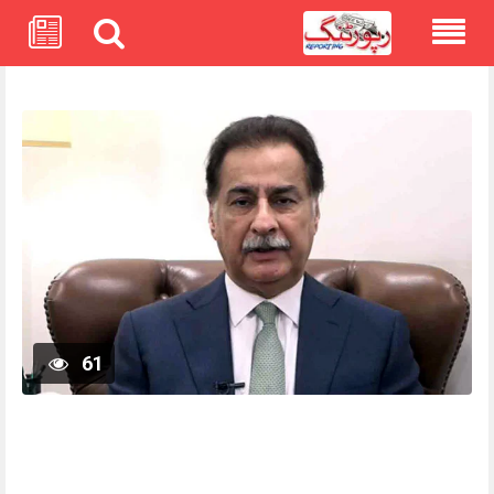
Skip
to
content
61