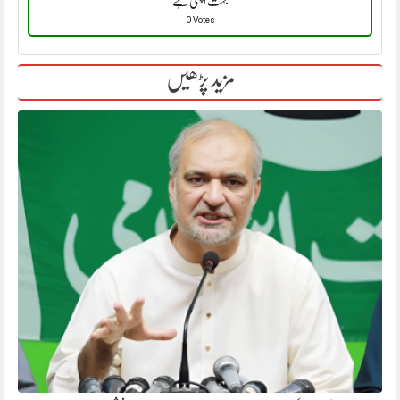
بہت اچھی ہے
0 Votes
مزید پڑھیں