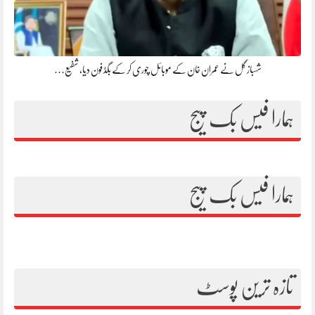
شہباز گل نے عمران خان کے موبائل چوری کر کے بگڈ فون دیا، شفیع…
ہمارا فیس بک پیج
ہمارا فیس بک پیج
تازہ ترین پوسٹ