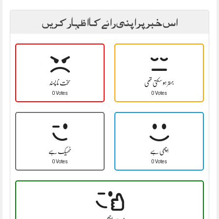
اس خبر پر اپنی رائے کا اظہار کریں
بہتر ہو سکتی تھی
سخت نا پسند
0 Votes
0 Votes
اچھی ہے
ٹھیک ہے
0 Votes
0 Votes