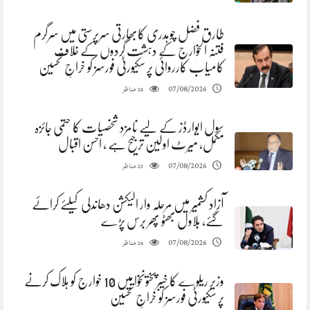
طارق فضل چوہدری کابھارتی سرپرستی میں سرگرم
فتنہ الخوارج کے دہشت گردوں کے خلاف
کامیاب کارروائی پر سکیورٹی فورسز کو خراجِ تحسین
مناظر
07/08/2026
24
سول ایوارڈز کے لیے نامزد شخصیات کا حتمی جائزہ
مکمل، میرٹ اولین ترجیح ہے ، احسن اقبال
مناظر
07/08/2026
23
آزاد کشمیر میں مرحلہ وار الیکشن دھاندلی کیلئے کرائے
گئے، بلاول بھٹو پھر برس پڑے
مناظر
07/08/2026
24
وزیر ریلوے کا خیبرپختونخوا میں 10 خوارج کو ہلاک کرنے
پر سکیورٹی فورسز کو خراجِ تحسین