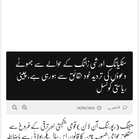
سنکیانگ اورشی زانگ کے حوالے سے جھوٹے
دعوؤں کی تردید خود حقائق سے ہو رہی ہے، چینی
ریاستی کونسل
0 تبصرے
24/06/2026
بیجنگ (رپورٹنگ آن لائن) قومی یکجہتی اور ترقی کے فروغ سے
متعلق عوامی جمہوریہ چین کا قانون اس سال یکم جولائی سے باضابطہ