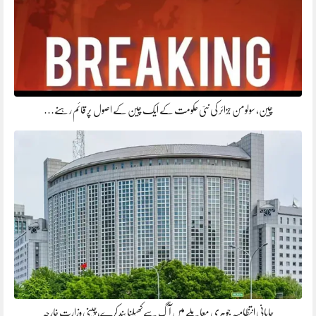
چین، سولومن جزائر کی نئی حکومت کے ایک چین کے اصول پر قائم رہنے…
جاپانی انتظامیہ جوہری معاملے میں آگ سے کھیلنا بند کرے، چینی وزارتِ خارجہ