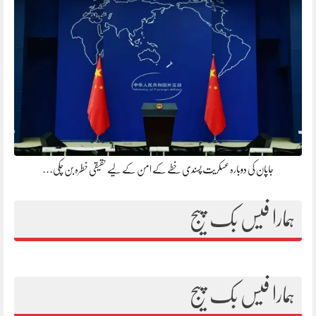
جاپان کی دوبارہ عسکریت پسندی خطے کے امن کے لیے حقیقی خطرہ بن چکی…
ہمارا فیس بک پیج
ہمارا فیس بک پیج