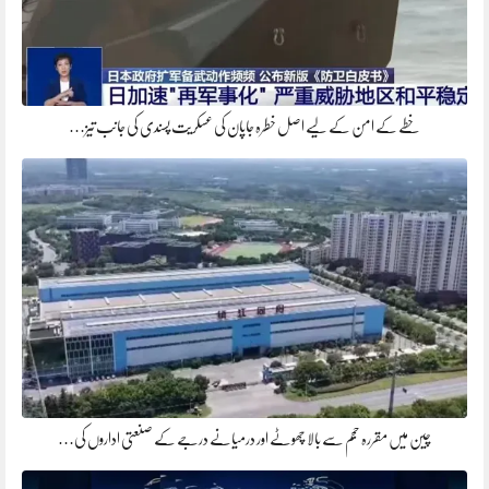
خطے کے امن کے لیے اصل خطرہ جاپان کی عسکریت پسندی کی جانب تیز…
چین میں مقررہ حجم سے بالا چھوٹے اور درمیانے درجے کے صنعتی اداروں کی…