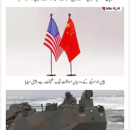
چین اور امریکہ کے درمیان مسابقت ایک حقیقت ہے، چینی میڈیا