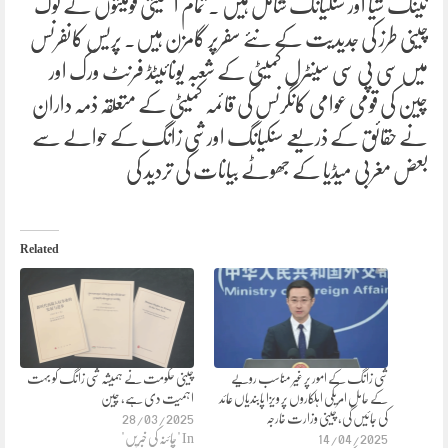
نینگ شیا اور سنکیانگ شامل ہیں ۔ تمام اقلیتی قومیتوں کے لوگ
چینی طرز کی جدیدیت کے نئے سفرپر گامزن ہیں۔ پریس کانفرنس
میں سی پی سی سینٹرل کمیٹی کے شعبہ یونائیٹڈ فرنٹ ورک اور
چین کی قومی عوامی کانگرنس کی قائمہ کمیٹی کے متعلقہ ذمہ داران
نے حقائق کے ذریعے سنکیانگ اورشی زانگ کے حوالے سے
بعض مغربی میڈیا کے جھوٹے بیانات کی تردید کی
Related
شی زانگ کے امور پر غیر مناسب رویے
چینی حکومت نے ہمیشہ شی زانگ کو بہت
کے حامل امریکی اہلکاروں پر ویزا پابندیاں عائد
اہمیت دی ہے، چین
کی جائیں گی، چینی وزارت خارجہ
28/03/2025
14/04/2025
In "چائنہ کی خبریں"