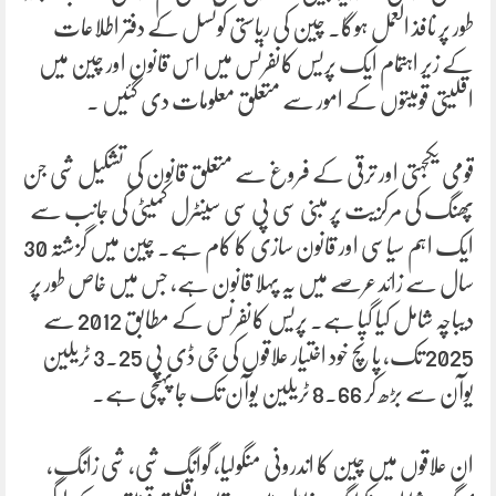
طور پر نافذ العمل ہوگا۔ چین کی ریاستی کونسل کے دفتر اطلاعات
کے زیر اہتمام ایک پریس کانفرنس میں اس قانون اور چین میں
اقلیتی قومیتوں کے امور سے متعلق معلومات دی گئیں ۔
قومی یکجہتی اور ترقی کے فروغ سے متعلق قانون کی تشکیل شی جن
پھنگ کی مرکزیت پر مبنی سی پی سی سینٹرل کمیٹی کی جانب سے
ایک اہم سیاسی اور قانون سازی کا کام ہے۔ چین میں گزشتہ 30
سال سے زائد عرصے میں یہ پہلا قانون ہے، جس میں خاص طور پر
دیباچہ شامل کیا گیا ہے۔ پریس کانفرنس کے مطابق 2012 سے
2025 تک، پانچ خود اختیار علاقوں کی جی ڈی پی 3.25 ٹریلین
یوآن سے بڑھ کر 8.66 ٹریلین یوآن تک جا پہنچی ہے۔
ان علاقوں میں چین کا اندرونی منگولیا، گوانگ شی، شی زانگ،