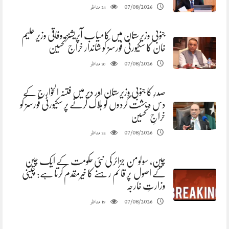
مناظر
07/08/2026
24
جنوبی وزیرستان میں کامیاب آپریشنز، وفاقی وزیر علیم
خان کا سکیورٹی فورسز کو شاندار خراج تحسین
مناظر
07/08/2026
20
صدرِ کا جنوبی وزیرستان اور دیر میں فتنہ الخوارج کے
دس دہشت گردوں کو ہلاک کرنے پر سکیورٹی فورسز کو
خراجِ تحسین
مناظر
07/08/2026
22
چین، سولومن جزائر کی نئی حکومت کے ایک چین
کے اصول پر قائم رہنے کا خیرمقدم کرتا ہے: چینی
وزارتِ خارجہ
مناظر
07/08/2026
19