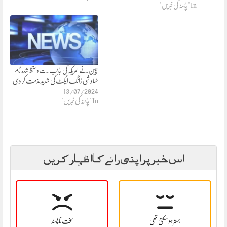
In "چائنہ کی خبریں"
چین نے امریکہ کی جانب سے دستخط شدہ نام
نہاد شی زانگ ایکٹ کی شدید مذمت کر دی
13/07/2024
In "چائنہ کی خبریں"
اس خبر پر اپنی رائے کا اظہار کریں
بہتر ہو سکتی تھی
سخت نا پسند