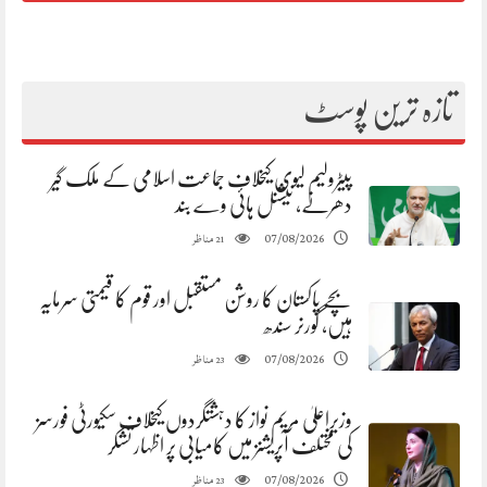
تازہ ترین پوسٹ
پیٹرولیم لیوی کیخلاف جماعت اسلامی کے ملک گیر
دھرنے، نیشنل ہائی وے بند
مناظر
07/08/2026
21
بچے پاکستان کا روشن مستقبل اور قوم کا قیمتی سرمایہ
ہیں، گورنر سندھ
مناظر
07/08/2026
23
وزیراعلیٰ مریم نواز کا دہشتگردوں کیخلاف سکیورٹی فورسز
کی مختلف آپریشنز میں کامیابی پر اظہار تشکر
مناظر
07/08/2026
23