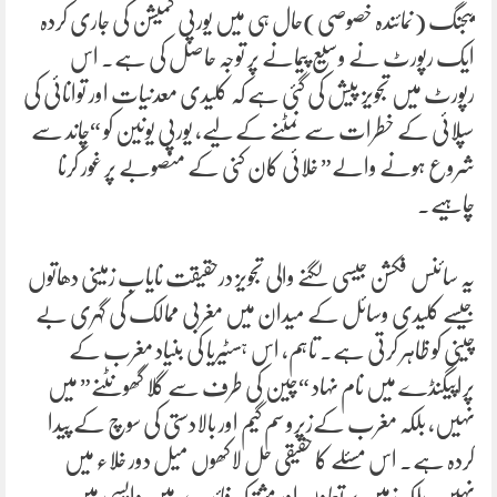
بیجنگ (نمائندہ خصوصی)حال ہی میں یورپی کمیشن کی جاری کردہ
ایک رپورٹ نے وسیع پیمانے پر توجہ حاصل کی ہے۔ اس
رپورٹ میں تجویز پیش کی گئی ہے کہ کلیدی معدنیات اور توانائی کی
سپلائی کے خطرات سے نمٹنے کے لیے، یورپی یونین کو “چاند سے
شروع ہونے والے” خلائی کان کنی کے منصوبے پر غور کرنا
چاہیے۔
یہ سائنس فکشن جیسی لگنے والی تجویز درحقیقت نایاب زمینی دھاتوں
جیسے کلیدی وسائل کے میدان میں مغربی ممالک کی گہری بے
چینی کو ظاہر کرتی ہے۔ تاہم، اس ہسٹیریا کی بنیاد مغرب کے
پراپیگنڈے میں نام نہاد “چین کی طرف سے گلا گھونٹنے” میں
نہیں، بلکہ مغرب کےزیرو سم گیم اور بالادستی کی سوچ کے پیدا
کردہ ہے۔ اس مسئلے کا حقیقی حل لاکھوں میل دور خلاء میں
نہیں، بلکہ زمین پر تعاون اور مشترکہ فائدے میں واپسی میں