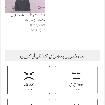
مینو” سے “میز” تک، دنیا کو بیداری کی
ضرورت ہے، ر پورٹ
18/02/2025
In "چائنہ کی خبریں"
اس خبر پر اپنی رائے کا اظہار کریں
بہتر ہو سکتی تھی
سخت نا پسند
0 Votes
0 Votes