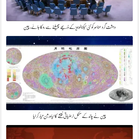
دہشت گرد عناصر کو نئی ٹیکنالوجیز کے ذریعے پھیلنے سے روکا جائے، چین
چین نے چاند کے مکمل ارضیاتی نقشے کا نیا ورژن تیار کر لیا