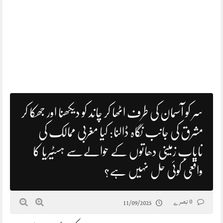
سر کو آسمان کی طرف اٹھا کر چاند کو دیکھنا اور جھکا کر
مشرق کی جانب نگاہ ڈالنا: کیا مغربی ممالک کی
نایاب زمینی دھاتوں کے حوالےسے ہسٹیریا کا
واقعی کوئی حل نہیں ہے؟
0 تبصرے
11/09/2025