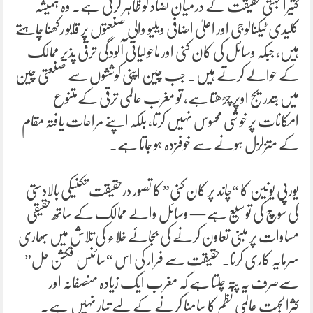
کثیرالجہتی حقیقت کے درمیان تضاد کو ظاہر کرتی ہے۔ وہ ہمیشہ
کلیدی ٹیکنالوجی اور اعلیٰ اضافی ویلیو والی صنعتوں پر قابو رکھنا چاہتے
ہیں، جبکہ وسائل کی کان کنی اور ماحولیاتی آلودگی ترقی پذیر ممالک
کے حوالے کرتے ہیں۔ جب چین اپنی کوششوں سے صنعتی چین
میں بتدریج اوپر چڑھتا ہے، تو مغرب عالمی ترقی کےمتنوع
امکانات پر خوشی محسوس نہیں کرتا، بلکہ اپنے مراعات یافتہ مقام
کے متزلزل ہونے سے خوفزدہ ہو جاتا ہے۔
یورپی یونین کا “چاند پر کان کنی” کا تصور درحقیقت تکنیکی بالادستی
کی سوچ کی توسیع ہے — وسائل والے ممالک کے ساتھ حقیقی
مساوات پر مبنی تعاون کرنے کی بجائے خلاء کی تلاش میں بھاری
سرمایہ کاری کرنا۔ حقیقت سے فرار کی اس “سائنس فکشن حل”
سےصرف یہ پتہ چلتا ہے کہ مغرب ایک زیادہ منصفانہ اور
کثرالجہت عالمی نظم کا سامنا کرنے کے لیے تیار نہیں ہے۔