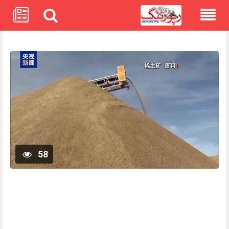
Skip
to
content
58