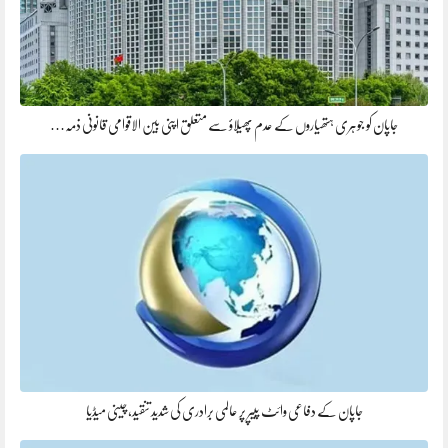
جاپان کو جوہری ہتھیاروں کے عدم پھیلاؤ سے متعلق اپنی بین الاقوامی قانونی ذمہ…
جاپان کے دفاعی وائٹ پیپر پر عالمی برادری کی شدید تنقید، چینی میڈیا