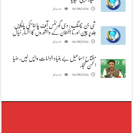
مناظر
06/08/2026
23
شی جن پھنگ: دی گورننس آف چائنا”کی پانچویں
جلدپر چین اور تاجکستان کے دانشوروں کا اظہارِ خیال
مناظر
06/08/2026
19
مفتاح اسماعیل بے بنیاد الزامات واپس لیں، ضیا
الحسن لنجار
مناظر
06/08/2026
19