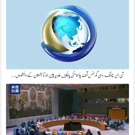
شی جن پھنگ: دی گورننس آف چائنا”کی پانچویں جلدپر چین اور تاجکستان کے دانشوروں…