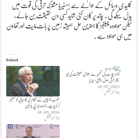
کلیدی وسائل کے حوالے سے ہسٹیریا مشترکہ ترقی کی قوت میں
بدل سکے گی۔ چاند پر کان کنی شاید کسی دن حقیقت بن جائے،
لیکن موجودہ چیلنجز کا بہترین حل ہمیشہ زمین پر بات چیت اور تعاون
میں ہی موجود ہے۔
Related
گوادر پورٹ کی تعمیر سے مقامی معیشت کی تیز
رفتار ترقی ہو ئی، چینی میڈ یا
28/07/2023
In "انٹرنیشنل"
مغرب کو چین کے نظام کی کامیابی کو تسلیم
کرنا چاہیے، نما ئندہ یو رپی یو نین
04/09/2024
In "انٹرنیشنل"