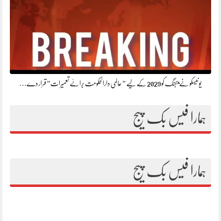
یونیسکو نے بیجنگ کو 2029 کے لیے ” عالمی دارالحکومت برائے تعمیرات” قرار دے…
ہمارا فیس بک پیج
ہمارا فیس بک پیج