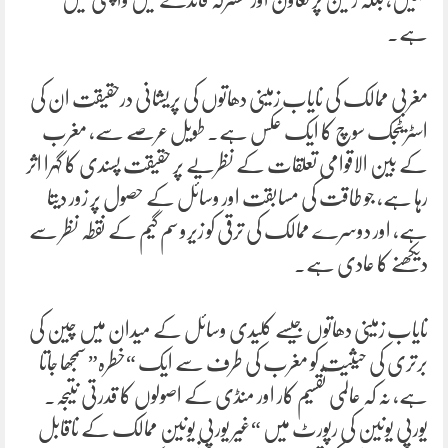
ہے۔
مغربی ممالک کی نایاب زمینی دھاتوں کی پریشانی درحقیقت ان کی
اسٹریٹجک سوچ کا ایک عکس ہے۔ طویل عرصے سے، مغرب
کے بین الاقوامی تعلقات کے نظریے پر حقیقت پسندی کا گہرا اثر
رہا ہے، جو طاقت کی مسابقت اور وسائل کے حصول پر زور دیتا
ہے، اور دوسرے ممالک کی ترقی کو زیرو سم گیم کے نقطہ نظر سے
دیکھنے کا عادی ہے۔
نایاب زمینی دھاتوں جیسے کلیدی وسائل کے میدان میں چین کی
برتری کی حیثیت کو مغرب کی طرف سے ایک “خطرہ” سمجھا جاتا
ہے، نہ کہ عالمی تقسیم کار اور منڈی کے اصولوں کا قدرتی نتیجہ۔
یورپی یونین کی رپورٹ میں “غیر یورپی یونین ممالک کے ناقابل