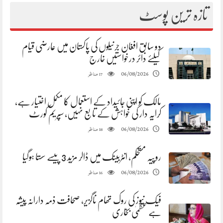
تازہ ترین پوسٹ
دو سابق افغان جرنیلوں کی پاکستان میں عارضی قیام
کیلئے دائر درخواستیں خارج
مناظر
06/08/2026
17
مالک کو اپنی جائیداد کے استعمال کا مکمل اختیار ہے،
کرایہ دار کی خواہش کے تابع نہیں، سپریم کورٹ
مناظر
06/08/2026
18
روپیہ مستحکم، انٹربینک میں ڈالر مزید 3 پیسے سستا ہوگیا
مناظر
06/08/2026
16
فیک نیوز کی روک تھام ناگزیر، صحافت ذمہ دارانہ پیشہ
ہے عظمیٰ بخاری