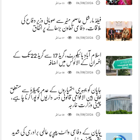
مناظر
06/08/2026
15
فیلڈ مارشل عاصم منیر سے صومالی وزیر دفاع کی
ملاقات، دفاعی تعاون بڑھانے پر اتفاق
مناظر
06/08/2026
17
اسلام آباد ہائیکورٹ، گریڈ 17 سے گریڈ 22 تک کے
افسران کے الائونس میں اضافہ
مناظر
06/08/2026
18
جاپان کو جوہری ہتھیاروں کے عدم پھیلاؤ سے متعلق
اپنی بین الاقوامی قانونی ذمہ داریوں کو پورا کرنا چاہیے،
چینی وزارت خارجہ
مناظر
06/08/2026
20
جاپان کے دفاعی وائٹ پیپر پر عالمی برادری کی شدید
تنقید، چینی میڈیا