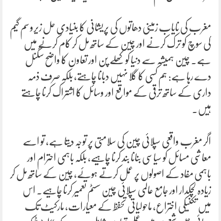
مغرب کی نایاب زمینی دھاتوں کی پریشانی کا بنیادی حل زیرو سم گیم
کی سوچ کو ترک کرنے اور چین کے ساتھ مل کر کام کرنے میں
ہے۔ چین ہمیشہ سے دنیا کو کھلے پن اور تعاون کا واضح سگنل
دے رہا ہے: ہم کسی کا گلا نہیں دبانا چاہتے، بلکہ صرف ذمہ
داری کے ساتھ ترقی کے مواقع اور وسائل کا اشتراک کرنا چاہتے
ہیں۔
اگر مغرب واقعی سپلائی چین کی سلامتی پر توجہ دیتا ہے، تو اسے
معاشی مسائل کو سیاسی بنانا بند کرنا چاہیے، بلکہ باہمی احترام اور
باہمی مفاد کے اصولوں پر عمل کرتے ہوئے، چین کے ساتھ مل کر
زیادہ لچکدار اور جامع عالمی سپلائی چین سسٹم تعمیر کرنا چاہیے۔ اس
میں تکنیکی اختراع، ماحولیاتی تحفظ کے معیارات، مارکیٹ تک