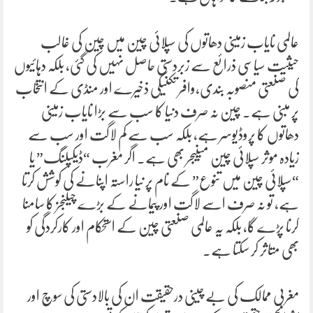
عالمی نایاب زمینی دھاتوں کی سپلائی چین میں چین کی غالب
حیثیت سیاسی ذرائع سے زبردستی حاصل نہیں کی گئی، بلکہ دہائیوں
کی صنعتی منصوبہ بندی،وافر تکنیکی ذخیرے اور منڈی کے انتخاب
پر مبنی ہے۔ چین نہ صرف دنیا کا سب سے بڑا نایاب زمینی
دھاتوں کا پروڈیوسر ہے، بلکہ سب سے کم لاگت اور سب سے
زیادہ موثر سپلائی چین مینیجر بھی ہے۔ اگر مغرب “ڈیکپلنگ” یا
“سپلائی چین میں تنوع” کے نام پر نیا راستہ اپنانے کی کوشش کرتا
ہے، تو نہ صرف اسے لاگت اور پیمانے کے بڑے چیلنجز کا سامنا
کرنا پڑے گا، بلکہ یہ عالمی صنعتی چین کے استحکام اور کارکردگی کو
بھی متاثر کر سکتا ہے۔
مغربی ممالک کی بے چینی درحقیقت ان کی بالادستی کی سوچ اور