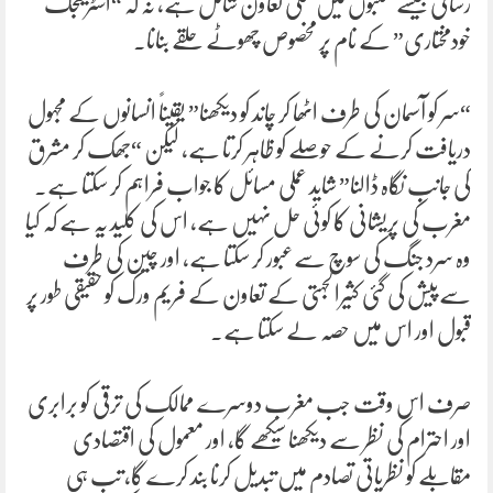
رسائی جیسے شعبوں میں عملی تعاون شامل ہے، نہ کہ “اسٹریٹجک
خودمختاری” کے نام پر مخصوص چھوٹے حلقے بنانا۔
“سر کو آسمان کی طرف اٹھا کر چاند کو دیکھنا” یقیناً انسانوں کے مجہول
دریافت کرنے کے حوصلے کو ظاہر کرتا ہے، لیکن “جھک کر مشرق
کی جانب نگاہ ڈالنا” شاید عملی مسائل کا جواب فراہم کر سکتا ہے۔
مغرب کی پریشانی کا کوئی حل نہیں ہے، اس کی کلید یہ ہے کہ کیا
وہ سرد جنگ کی سوچ سےعبور کر سکتا ہے، اور چین کی طرف
سےپیش کی گئی کثیرالجہتی کے تعاون کے فریم ورک کو حقیقی طور پر
قبول اور اس میں حصہ لے سکتا ہے۔
صرف اس وقت جب مغرب دوسرے ممالک کی ترقی کو برابری
اور احترام کی نظر سے دیکھنا سیکھے گا، اور معمول کی اقتصادی
مقابلے کو نظریاتی تصادم میں تبدیل کرنا بند کرے گا، تب ہی