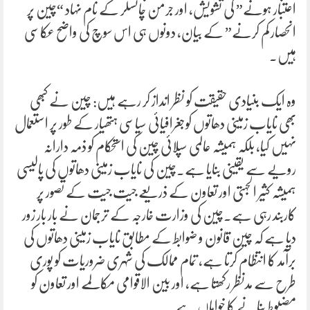
اعتبار ہونے” کی تشویش، اور جرمن چانسلر کے نام نہاد “چین پر
انحصار کم کرنے” کے بیان، دونوں ہی اس سوچ کی واضح عکاسی
ہیں۔
وہ ایک بنیادی حقیقت کو نظر انداز کر رہے ہیں: چین نے کبھی
بھی نایاب زمینی دھاتوں کوجغرافیائی سیاسی ہتھیار کے طور پر استعمال
نہیں کیا، بلکہ ہمیشہ عالمی سپلائی چین کی استحکام کو ذمہ دارانہ
رویے سے یقینی بنایا ہے۔چین کی نایاب زمینی دھاتوں کی پالیسی
ہمیشہ کثیر الجہتی اور تعاون کے ذریعے جیت جیت کے تصور پر
کاربند رہی ہے۔چین کی وزارت خارجہ کے ترجمان نے بار بار زور
دیا ہے کہ چین قانون و ضوابط کے مطابق نایاب زمینی دھاتوں کی
برآمد کا انتظام کرتا ہے، تمام ممالک کی شہری ضروریات کو پوری
طرح سے مدنظر رکھتا ہے، اور بین الاقوامی مکالمے اور تعاون کو
مضبوط بنانے کا خواہاں ہے۔