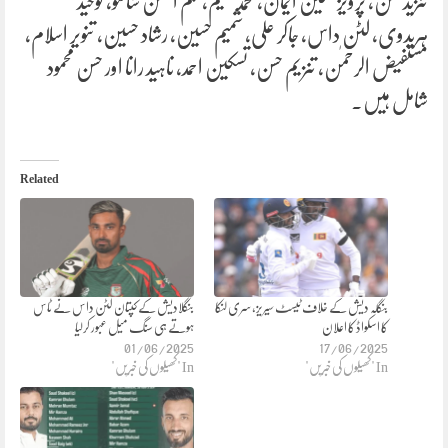
تنزید حسن، پرویز حسین ایمان، محمد نعیم، نجم الحسن شانتو، توحید
ہریدوی، لٹن داس، جاکر علی، شمیم حسین، رشاد حسین، تنویر اسلام،
مستفیض الرحمٰن، تنزیم حسن، تسکین احمد، ناہید رانا اور حسن محمود
شامل ہیں۔
Related
بنگلہ دیش کے خلاف ٹیسٹ سیریز، سری لنکا
بنگلادیش کے کپتان لٹن داس نے ٹاس
کا اسکواڈ کا اعلان
ہوتے ہی سنگ میل عبور کرلیا
01/06/2025
17/06/2025
In "کھیلوں کی خبریں"
In "کھیلوں کی خبریں"