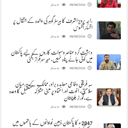
مناظر
08/08/2026
23
راجہ پرویز اشرف کا بیرسٹر گوہر کی والدہ کے انتقال پر
اظہارِ افسوس
مناظر
08/08/2026
20
دہشت گرد عناصر وسہولت کاروں کے لیے پاکستان
میں کوئی جائے پناہ نہیں، میر سرفراز بگٹی
مناظر
08/08/2026
24
سہ فریقی دفاعی معاہد ہ برادر ممالک کے درمیان
سلامتی، اخوت اور اعتماد پر مبنی مشترکہ مستقبل کا وعدہ
ہے،گورنر بلوچستان
مناظر
08/08/2026
22
2047ء کا پاکستان ذہین نوجوانوں کے ہاتھوں میں