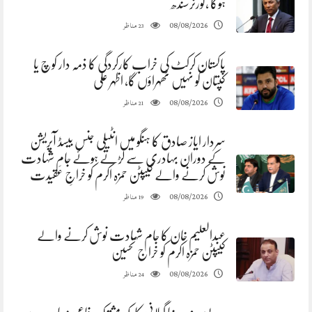
ہوگا ،گورنرسندھ
مناظر
08/08/2026
23
پاکستان کرکٹ کی خراب کارکردگی کا ذمہ دار کوچ یا
کپتان کو نہیں ٹھہراؤں گا، اظہر علی
مناظر
08/08/2026
21
سردار ایاز صادق کا ہنگو میں انٹیلی جنس بیسڈ آپریشن
کے دوران بہادری سے لڑتے ہوئے جامِ شہادت
نوش کرنے والے کیپٹن حمزہ اکرم کو خراجِ عقیدت
مناظر
08/08/2026
19
عبدالعلیم خان کا جام شہادت نوش کرنے والے
کیپٹن حمزہ اکرم کو خراج تحسین
مناظر
08/08/2026
24