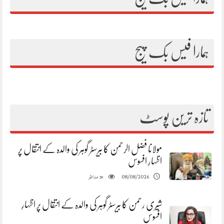
ہمارا فیس بک پیج
تازہ ترین پوسٹ
مولانا فضل الرحمن کا بیرسٹر گوہر کی والدہ کے انتقال پر
اظہارِ افسوس
مناظر
08/08/2026
28
شیری رحمن کا بیرسٹر گوہر کی والدہ کے انتقال پر اظہارِ
افسوس