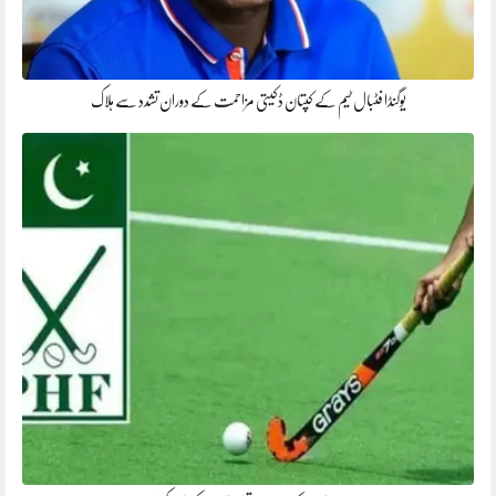
یوگنڈا فٹبال ٹیم کے کپتان ڈکیتی مزاحمت کے دوران تشدد سے ہلاک