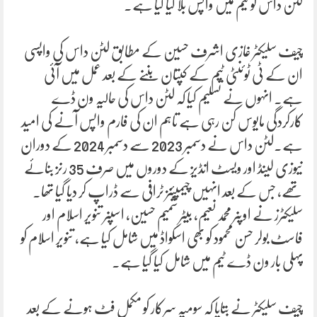
لٹن داس کو ٹیم میں واپس بلا لیا گیا ہے۔
چیف سلیکٹر غازی اشرف حسین کے مطابق لٹن داس کی واپسی
ان کے ٹی ٹوئنٹی ٹیم کے کپتان بننے کے بعد عمل میں آئی
ہے۔ انہوں نے تسلیم کیا کہ لٹن داس کی حالیہ ون ڈے
کارکردگی مایوس کن رہی ہے تاہم ان کی فارم واپس آنے کی امید
ہے۔لٹن داس نے دسمبر 2023 سے دسمبر 2024 کے دوران
نیوزی لینڈ اور ویسٹ انڈیز کے دوروں میں صرف 35 رنز بنائے
تھے، جس کے بعد انہیں چیمپئنز ٹرافی سے ڈراپ کر دیا گیا تھا۔
سلیکٹرز نے اوپنر محمد نعیم، بیٹر شمیم حسین، اسپنر تنویر اسلام اور
فاسٹ بولر حسن محمود کو بھی اسکواڈ میں شامل کیا ہے، تنویر اسلام کو
پہلی بار ون ڈے ٹیم میں شامل کیا گیا ہے۔
چیف سلیکٹر نے بتایا کہ سومیہ سرکار کو مکمل فٹ ہونے کے بعد