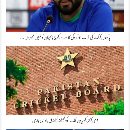
پاکستان کرکٹ کی خراب کارکردگی کا ذمہ دار کوچ یا کپتان کو نہیں ٹھہراؤں…
قومی کرکٹرز کو بیرون ملک لیگز کھیلنے کیلئے این او سی جاری