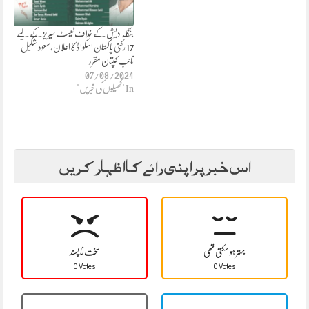
بنگلہ دیش کے خلاف ٹیسٹ سیریز کے لیے
17 رکنی پاکستان اسکواڈ کا اعلان،سعود شکیل
نائب کپتان مقرر
07/08/2024
In "کھیلوں کی خبریں"
اس خبر پر اپنی رائے کا اظہار کریں
بہتر ہو سکتی تھی
سخت نا پسند
0 Votes
0 Votes