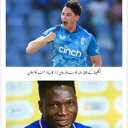
انگلینڈ کے 25 سالہ فاسٹ بولر جان ٹرنر کا ریٹائرمنٹ کا اعلان