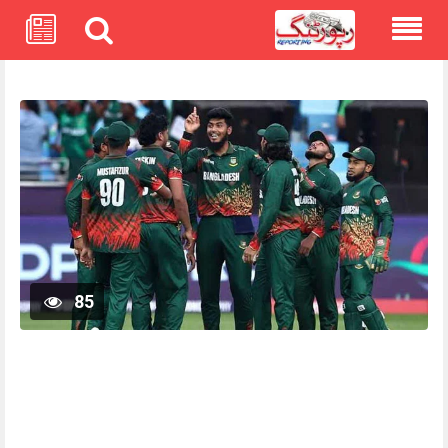
Skip
to
content
85