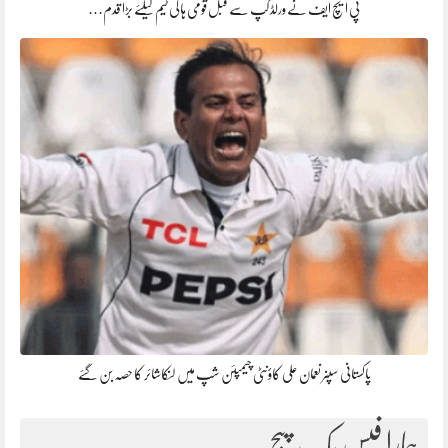
پی ایچ ایف نے ورلڈ کپ سے قبل قومی ہاکی ٹیم کیلئے بڑا قدم…
پاکستانی سپنر نعمان علی کاؤنٹی چیمپئن شپ میں لنکاشائر کا حصہ بن گئے
ہمارا فیس بک پیج