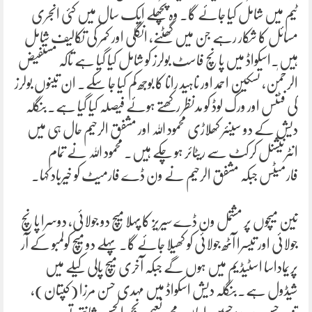
ٹیم میں شامل کیا جائے گا۔ وہ پچھلے ایک سال میں کئی انجری
مسائل کا شکار رہے جن میں گھٹنے، انگلی اور کمر کی تکالیف شامل
ہیں۔اسکواڈ میں پانچ فاسٹ بولرز کو شامل کیا گیا ہے تاکہ مستفیض
الرحمٰن، تسکین احمد اور ناہید رانا کا بوجھ کم کیا جا سکے۔ ان تینوں بولرز
کی فٹنس اور ورک لوڈ کو مدنظر رکھتے ہوئے فیصلہ کیا گیا ہے۔بنگلہ
دیش کے دو سینئر کھلاڑی محمود اللہ اور مشفق الرحیم حال ہی میں
انٹرنیشنل کرکٹ سے ریٹائر ہو چکے ہیں۔ محمود اللہ نے تمام
فارمیٹس جبکہ مشفق الرحیم نے ون ڈے فارمیٹ کو خیرباد کہا۔
تین میچوں پر مشتمل ون ڈے سیریز کا پہلا میچ دو جولائی، دوسرا پانچ
جولائی اور تیسرا آٹھ جولائی کو کھیلا جائے گا۔ پہلے دو میچ کولمبو کے آر
پریماداسا اسٹیڈیم میں ہوں گے جبکہ آخری میچ پالی کیلے میں
شیڈول ہے۔بنگلہ دیش اسکواڈ میں مہدی حسن مرزا (کپتان)،