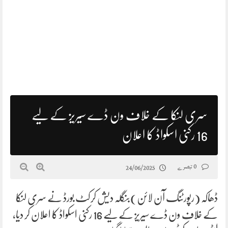
سری لنکا کے خلاف ون ڈے سیریز کے لیے
16 رکنی اسکواڈ کا اعلان
0 تبصرے
24/06/2025
ڈھاکہ (رپورٹنگ آن لائن)بنگلہ دیش کرکٹ بورڈ نے سری لنکا
کے خلاف ون ڈے سیریز کے لیے 16 رکنی اسکواڈ کا اعلان کر دیا،