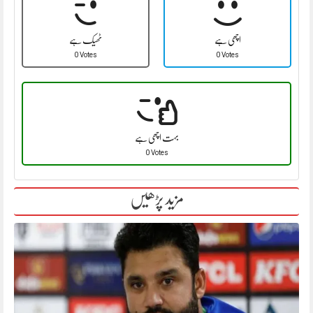
اچھی ہے
ٹھیک ہے
0 Votes
0 Votes
بہت اچھی ہے
0 Votes
مزید پڑھیں