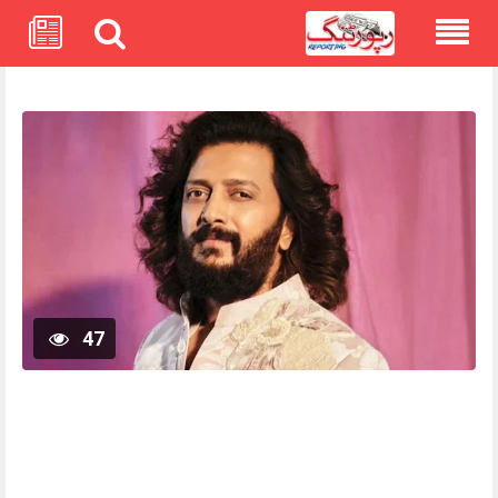
Skip
to
content
47