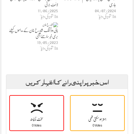
جاری
لائف جرنی
11/06/2025
04/07/2024
In "شوبز کی دنیا"
In "شوبز کی دنیا"
بالی وڈ کنگ شاہ رخ خان کے مداحوں کیلئے
بری خبر سامنے آگئی
19/05/2023
In "شوبز کی دنیا"
اس خبر پر اپنی رائے کا اظہار کریں
بہتر ہو سکتی تھی
سخت نا پسند
0 Votes
0 Votes