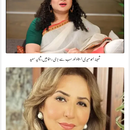
ثمینہ احمد میری استاد اور سب سے بڑی رہنما ہیں، ثانیہ سعید