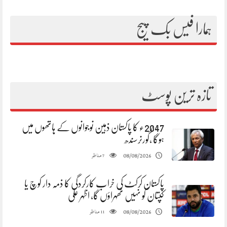
ہمارا فیس بک پیج
تازہ ترین پوسٹ
2047ء کا پاکستان ذہین نوجوانوں کے ہاتھوں میں
ہوگا ،گورنرسندھ
مناظر
08/08/2026
7
پاکستان کرکٹ کی خراب کارکردگی کا ذمہ دار کوچ یا
کپتان کو نہیں ٹھہراؤں گا، اظہر علی
مناظر
08/08/2026
11