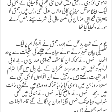
خاموشی توڑ دی۔ رتیش دیش مکھ کی نئی فلم کی کامیابی کے جشن کی
ایک ویڈیو سوشل میڈیا پر کافی وائرل ہوئی تھی، جس میں رتیش کو
چھترپتی شیواجی مہاراج کی تصویر والی ٹی شرٹ پہنے رقص کرتے
ہوئے دکھایا گیا تھا۔
عوام کے شدید ردعمل کے بعد، رتیش نے انسٹاگرام پر ایک
تفصیلی بیان شیئر کرتے ہوئے ویڈیو کے پیچھے کی حقیقت سے پردہ
اٹھایا۔ انہوں نے کہا کہ ان کا مقصد شیواجی مہاراج کی بے ادبی
کرنا ہرگز نہیں تھا اور وہ مرہٹہ حکمران کے لیے دل میں گہرا احترام
اور عقیدت رکھتے ہیں۔ رتیش نے ان افواہوں کو بھی سختی سے
مسترد کر دیا جن میں دعوی کیا جا رہا تھا کہ وہ ویڈیو میں نشے کی حالت
میں تھے۔ انہوں نے واضح کیا کہ انہوں نے زندگی میں کبھی
شراب کو ہاتھ تک نہیں لگایا اور ان پر لگائے گئے تمام الزامات
سراسر جھوٹے ہیں۔