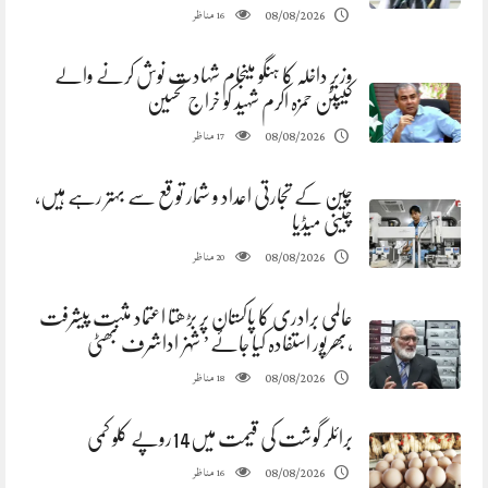
مناظر
08/08/2026
16
وزیر داخلہ کا ہنگو میںجام شہادت نوش کرنے والے
کیپٹن حمزہ اکرم شہید کو خراج تحسین
مناظر
08/08/2026
17
چین کے تجارتی اعداد و شمار توقع سے بہتر رہے ہیں،
چینی میڈیا
مناظر
08/08/2026
20
عالمی برادری کا پاکستان پر بڑھتا اعتماد مثبت پیشرفت
،بھرپور استفادہ کیا جائے’ شہزاداشرف بھٹی
مناظر
08/08/2026
18
برائلر گوشت کی قیمت میں14روپے کلو کمی
مناظر
08/08/2026
16