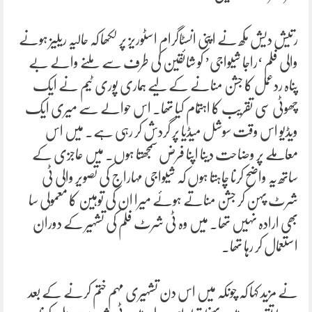
رتیش دیش مکھ نے اپنی انسٹاگرام اسٹوریز پر لکھا کہ حالیہ ریلیز ہونے
والی فلم ‘راجا شیواجی’ کو شائقین کی طرف سے ملنے والے بے
پناہ ردعمل کا جشن منانے کے لیے ہماری پوری ٹیم نے ایک
چھوٹی سی تقریب کا اہتمام کیا تھا۔ اس حوالے سے میری ایک
ویڈیو اس وقت سوشل میڈیا پر گردش کر رہی ہے۔ میں اس
معاملے پر وضاحت دینا اپنا فرض سمجھتا ہوں۔ میں عاجزی کے
ساتھ یہ واضح کرنا چاہتا ہوں کہ شیواجی مہاراج کی تصویر والی ٹی
شرٹ پہن کر جشن مناتے ہوئے میرا ان کی توہین کا معمولی سا
بھی ارادہ نہیں تھا۔ میں وہ ٹی شرٹ فلم کی تشہیر کے دوران
استعمال کر رہا تھا۔
نے مزید کہا کہ چونکہ میں اس دن تشہیری مہم ختم کرنے کے بعد