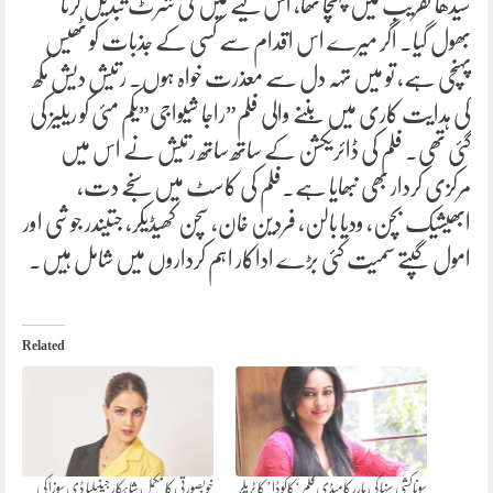
سیدھا تقریب میں پہنچا تھا، اس لیے میں ٹی شرٹ تبدیل کرنا
بھول گیا۔ اگر میرے اس اقدام سے کسی کے جذبات کو ٹھیس
پہنچی ہے، تو میں تہہ دل سے معذرت خواہ ہوں۔ رتیش دیش مکھ
کی ہدایت کاری میں بننے والی فلم”راجا شیواجی”یکم مئی کو ریلیز کی
گئی تھی۔ فلم کی ڈائریکشن کے ساتھ ساتھ رتیش نے اس میں
مرکزی کردار بھی نبھایا ہے۔فلم کی کاسٹ میں سنجے دت،
ابھیشیک بچن، ودیا بالن، فردین خان، سچن کھیڈیکر، جتیندر جوشی اور
امول گپتے سمیت کئی بڑے اداکار اہم کرداروں میں شامل ہیں۔
Related
سوناکشی سنہا کی ہارر کامیڈی فلم ‘کاکوڈا’ کا ٹریلر
خوبصورتی کا مکمل شاہکار جینیلیا ڈی سوزا کی