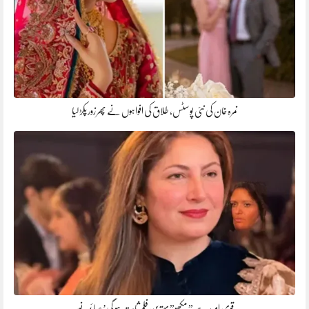
نمرہ خان کی نئی پوسٹس، طلاق کی افواہوں نے پھر زور پکڑ لیا
قوی امید ہے ” مُکھو” بہترین فلم ثابت ہو گی’ صائمہ نور