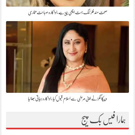
صحت مند فلرٹنگ بہت اچھی چیز ہے،اداکارہ صباحت بخاری
دپیکا ککڑنے اپنی مرضی سے اسلام قبول کیا ،اداکارہ جیاتی بھاٹیا
ہمارا فیس بک پیج