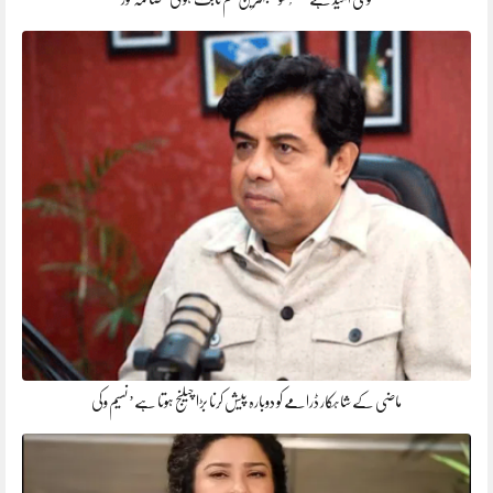
ماضی کے شاہکار ڈرامے کو دوبارہ پیش کرنا بڑا چیلنج ہوتا ہے’ نسیم وکی