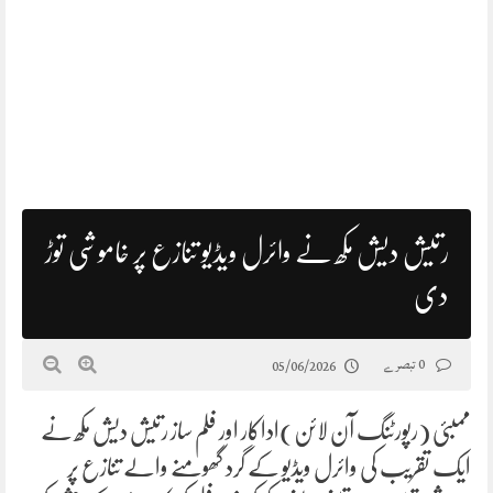
رتیش دیش مکھ نے وائرل ویڈیو تنازع پر خاموشی توڑ
دی
0 تبصرے
05/06/2026
ممبئی (رپورٹنگ آن لائن)اداکار اور فلم ساز رتیش دیش مکھ نے
ایک تقریب کی وائرل ویڈیو کے گرد گھومنے والے تنازع پر