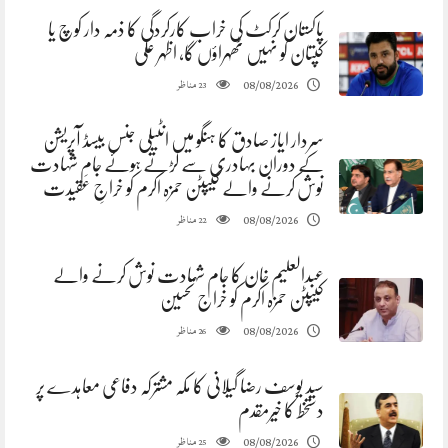
پاکستان کرکٹ کی خراب کارکردگی کا ذمہ دار کوچ یا
کپتان کو نہیں ٹھہراؤں گا، اظہر علی
مناظر
08/08/2026
23
سردار ایاز صادق کا ہنگو میں انٹیلی جنس بیسڈ آپریشن
کے دوران بہادری سے لڑتے ہوئے جامِ شہادت
نوش کرنے والے کیپٹن حمزہ اکرم کو خراجِ عقیدت
مناظر
08/08/2026
22
عبدالعلیم خان کا جام شہادت نوش کرنے والے
کیپٹن حمزہ اکرم کو خراج تحسین
مناظر
08/08/2026
26
سید یوسف رضا گیلانی کا مکہ مشترکہ دفاعی معاہدے پر
دستخط کا خیرمقدم
مناظر
08/08/2026
25