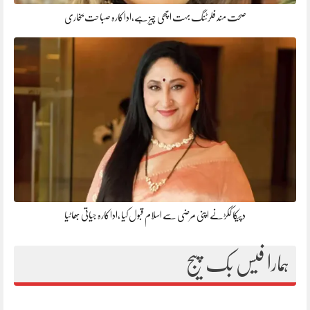
صحت مند فلرٹنگ بہت اچھی چیز ہے،اداکارہ صباحت بخاری
دپیکا ککڑنے اپنی مرضی سے اسلام قبول کیا ،اداکارہ جیاتی بھاٹیا
ہمارا فیس بک پیج