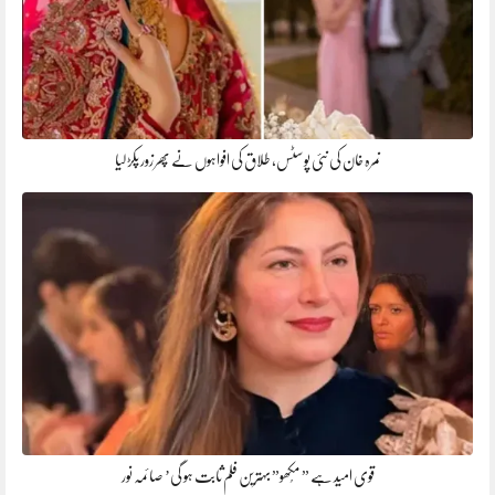
نمرہ خان کی نئی پوسٹس، طلاق کی افواہوں نے پھر زور پکڑ لیا
قوی امید ہے ” مُکھو” بہترین فلم ثابت ہو گی’ صائمہ نور