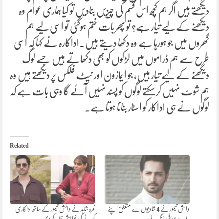
دیکھتے ہیں اگر ہم کچھ اس قسم کی چیزیں بنادیں تو کیا ہماری عوام وہ
دیکھنے کے لیے تیار ہے؟ تو پھر بات ختم ہوگئی تو اسی لیے ہم
گھروں میں جو ہورہا ہے وہ دکھا دیتے ہیں۔اداکارہ نے کہا کہ اسی
طرح سے ہم ڈراموں میں لڑکوں کو بھی دکھاتے ہیں جسے لوگ
دیکھنے کے لیے تیار ہیں، جو ایمازون اور نیٹ فلکس پر دیکھتے ہیں وہ
ہم شوٹ نہیں کرسکتے لوگوں کو پسند نہیں آئے گا وہی بات ہے کہ
لوگوں نے ہی اداکار کو اسٹار بنانا ہوتا ہے۔
Related
دانش تیمور نے 4 شادیوں سے متعلق اپنے
نمرہ شاہد نے دانش تیمور کے ساتھ اداکاری
بیان پر معافی مانگ لی
کرنے کی خواہش ظاہر کردی