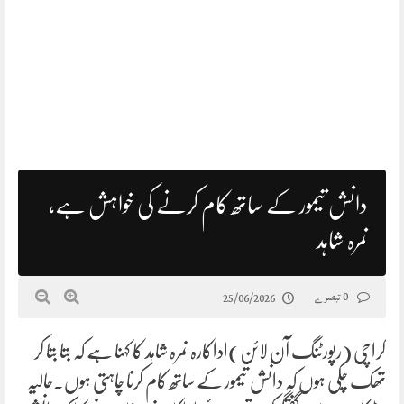
دانش تیمور کے ساتھ کام کرنے کی خواہش ہے،
نمرہ شاہد
0 تبصرے
25/06/2026
کراچی (رپورٹنگ آن لائن)اداکارہ نمرہ شاہد کا کہنا ہے کہ بتا بتا کر
تھک چکی ہوں کہ دانش تیمور کے ساتھ کام کرنا چاہتی ہوں۔حالیہ