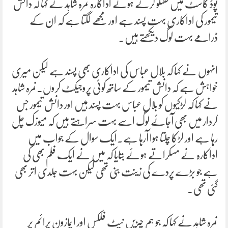
پوڈ کاسٹ میں گفتگو کرتے ہوئے اداکارہ نمرہ شاہد نے کہا کہ دانش
تیمور کی اداکاری بہت پسند ہے اور مجھے لگتا ہے کہ ان کے
ڈرامے بہت لوگ دیکھتے ہیں۔
انہوں نے کہا کہ بلال عباس کی اداکاری بھی پسند ہے لیکن میری
خواہش ہے کہ دانش تیمور کے ساتھ کوئی پروجیکٹ کروں۔نمرہ شاہد
نے کہا کہ لڑکیوں کو بلال عباس بہت پسند ہیں اور دانش تیمور جس
کردار میں بھی آجائے لوگ اسے بہت سراہتے ہیں کہ میوزک چل
رہا ہے اور لڑکا چلتا ہوا آرہا ہے۔ایک سوال کے جواب میں
اداکارہ نے مسکراتے ہوئے بتایا کہ میں نے ایک فلم بھی کی
ہے جو بڑے پردے کی زینت بنی تھی لیکن بہت جلدی اتر بھی
گئی تھی۔
نمرہ شاہد نے کہا کہ جو ہم چیزیں نیٹ فلکس اور ایمازون پرائم پر