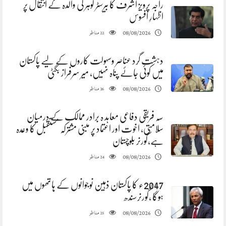
راجہ پرویز اشرف کا بیرسٹر گوہر کی والدہ کے انتقال پر
اظہارِ افسوس
مناظر
08/08/2026
22
دہشت گرد عناصر وسہولت کاروں کے لیے پاکستان
میں کوئی جائے پناہ نہیں، میر سرفراز بگٹی
مناظر
08/08/2026
26
سہ فریقی دفاعی معاہد ہ برادر ممالک کے درمیان
سلامتی، اخوت اور اعتماد پر مبنی مشترکہ مستقبل کا وعدہ
ہے،گورنر بلوچستان
مناظر
08/08/2026
24
2047ء کا پاکستان ذہین نوجوانوں کے ہاتھوں میں
ہوگا ،گورنرسندھ
مناظر
08/08/2026
25