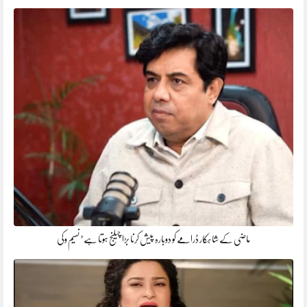
ماضی کے شاہکار ڈرامے کو دوبارہ پیش کرنا بڑا چیلنج ہوتا ہے’ نسیم وکی