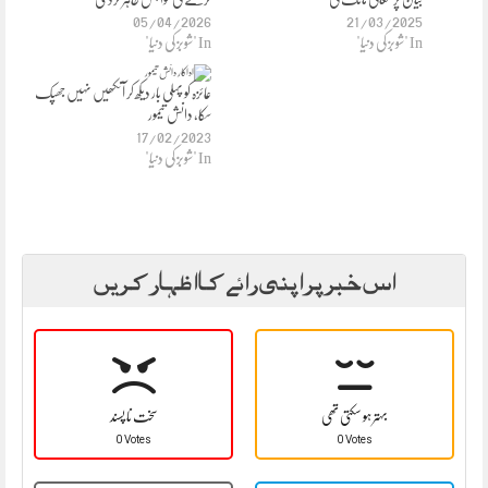
05/04/2026
21/03/2025
In "شوبز کی دنیا"
In "شوبز کی دنیا"
عائزہ کو پہلی بار دیکھ کر آنکھیں نہیں جھپک
سکا، دانش تیمور
17/02/2023
In "شوبز کی دنیا"
اس خبر پر اپنی رائے کا اظہار کریں
بہتر ہو سکتی تھی
سخت نا پسند
0 Votes
0 Votes