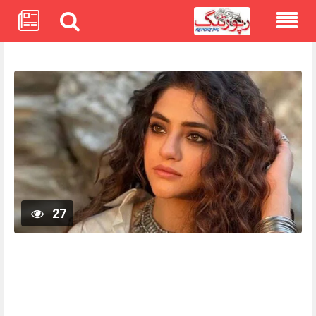
Skip
to
content
27