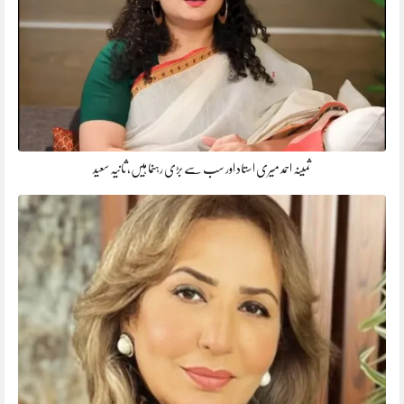
ثمینہ احمد میری استاد اور سب سے بڑی رہنما ہیں، ثانیہ سعید