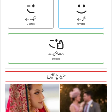
اچھی ہے
ٹھیک ہے
0 Votes
0 Votes
بہت اچھی ہے
0 Votes
مزید پڑھیں