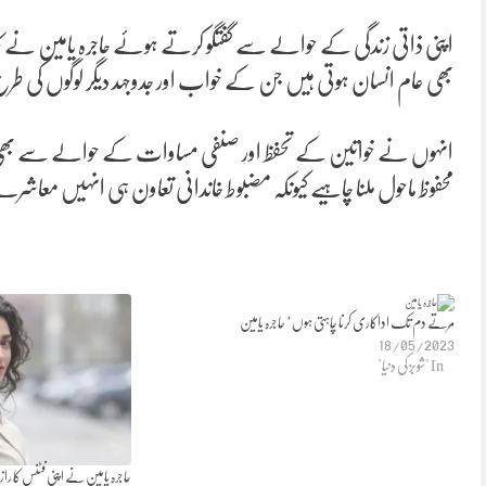
اپنی ذاتی زندگی کے حوالے سے گفتگو کرتے ہوئے حاجرہ یامین نے کہا کہ
بھی عام انسان ہوتی ہیں جن کے خواب اور جدوجہد دیگر لوگوں کی ط
انہوں نے خواتین کے تحفظ اور صنفی مساوات کے حوالے سے بھی اظ
محفوظ ماحول ملنا چاہیے کیونکہ مضبوط خاندانی تعاون ہی انہیں معاشر
مرتے دم تک اداکاری کرنا چاہتی ہوں’ حاجرہ یامین
18/05/2023
In "شوبز کی دنیا"
حاجرہ یامین نے اپنی فٹنس کا راز بت