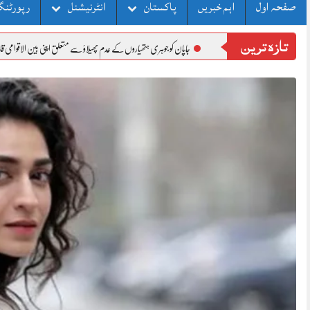
صفحہ اول
اہم خبریں
پاکستان
انٹرنیشنل
رپورٹنگ
تازہ ترین
جاپان کو جوہری ہتھیاروں کے عدم پھیلاؤ سے متعلق اپنی بین الاقوامی قانونی ذمہ داریوں کو پورا کرن