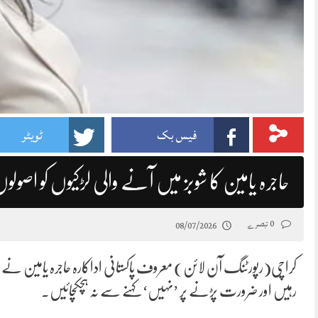
فیس بک
ٹویٹر
حاجرہ یامین کا شوبز میں آنے والی لڑکیوں کو اصولوں
0 تبصرے
08/07/2026
کراچی(رپورٹنگ آن لائن) معروف پاکستانی اداکارہ حاجرہ یامین نے شوبز 
رہیں اور ضرورت پڑنے پر ’نہیں‘ کہنے سے نہ ہچکچائیں۔