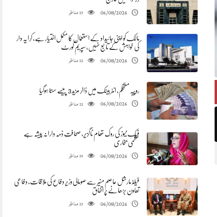
مناظر
06/08/2026
23
مالک کو اپنی جائیداد کے استعمال کا مکمل اختیار ہے، کرایہ دار
کی خواہش کے تابع نہیں، سپریم کورٹ
مناظر
06/08/2026
22
روپیہ مستحکم، انٹربینک میں ڈالر مزید 3 پیسے سستا ہوگیا
مناظر
06/08/2026
22
فیک نیوز کی روک تھام ناگزیر، صحافت ذمہ دارانہ پیشہ ہے
عظمیٰ بخاری
مناظر
06/08/2026
19
فیلڈ مارشل عاصم منیر سے صومالی وزیر دفاع کی ملاقات، دفاعی
تعاون بڑھانے پر اتفاق
مناظر
06/08/2026
23