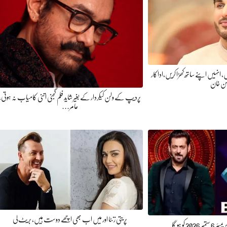
ئیں، انہیں اپنے ساتھ کھڑا کریں،اداکار
سن خان
پردیپ کے ولن کیکردار کے بغیر شاید فلم گجنی اتنی کامیاب نہ ہوتی،
عامر…
پریتی زنٹا اور میں اب بھی اچھے دوست ہیں، بریٹ لی