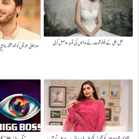
سجل علی کے فوٹو شوٹ نے مداحوں کی توجہ حاصل کرلی
مرد اپنی عورتوں کو خود مختار بنا
اح
شادی شدہ مردوں کو بھی انکے ماں باپ پال رہے ہوتے ہیں ،
” بگ باس 20” کا پریمیئر 6 ستمبر 2026 کو ہو گا