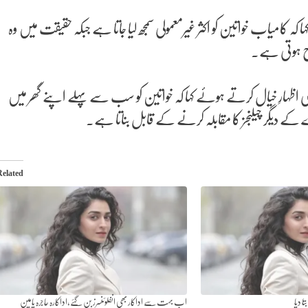
 کامیاب خواتین کو اکثر غیرمعمولی سمجھ لیا جاتا ہے جبکہ حقیقت میں وہ
رح ہوتی ہے۔
ہارِ خیال کرتے ہوئے کہا کہ خواتین کو سب سے پہلے اپنے گھر میں
ے کے دیگر چیلنجز کا مقابلہ کرنے کے قابل بناتا ہے۔
Related
ا دیا
اب بہت سے اداکار بھی انفلوئنسرز بن گئے،اداکارہ حاجرہ یامین