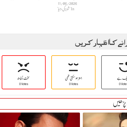
11/06/2026
In "شوبز کی دنیا"
ائے کا اظہار کریں
یک ہے
بہتر ہو سکتی تھی
سخت نا پسند
0 Votes
0 Votes
0 Vote
 پڑھیں