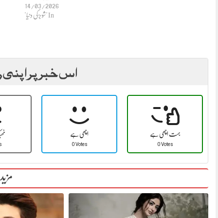
14/03/2026
In "شوبز کی دنیا"
اس خبر پر اپنی ر
بہت اچھی ہے
اچھی ہے
ٹھ
s
0 Votes
0 Votes
مزید