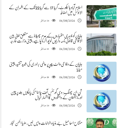
اسلام آباد ہائیکورٹ، گریڈ 17 سے گریڈ 22 تک کے افسران کے
الائونس میں اضافہ
مناظر
06/08/2026
24
جاپان کو جوہری ہتھیاروں کے عدم پھیلاؤ سے متعلق اپنی بین
الاقوامی قانونی ذمہ داریوں کو پورا کرنا چاہیے، چینی وزارت خارجہ
مناظر
06/08/2026
25
جاپان کے دفاعی وائٹ پیپر پر عالمی برادری کی شدید تنقید، چینی
میڈیا
مناظر
06/08/2026
28
شی جن پھنگ: دی گورننس آف چائنا”کی پانچویں جلدپر چین
اور تاجکستان کے دانشوروں کا اظہارِ خیال
مناظر
06/08/2026
24
مفتاح اسماعیل بے بنیاد الزامات واپس لیں، ضیا الحسن لنجار