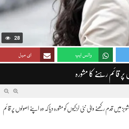
28
واٹس ایپ
ای میل
 پر قائم رہنے کا مشورہ
میں قدم رکھنے والی نئی لڑکیوں کو مشورہ دیا کہ وہ اپنے اصولوں پر قائم