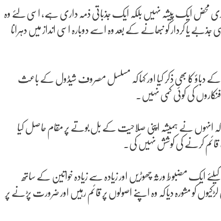
 اداکاری محض ایک پیشہ نہیں بلکہ ایک جذباتی ذمہ داری ہے، اسی لئے وہ
 جذبے یا کردار کو نبھانے کے بعد وہ اسے دوبارہ اسی انداز میں دہرانا
 کے دباؤ کا بھی ذکر کیا اور کہا کہ مسلسل مصروف شیڈول کے باعث
 فنکاروں کی کوئی کمی نہیں۔
کہا کہ انہوں نے ہمیشہ اپنی صلاحیت کے بل بوتے پر مقام حاصل کیا
 قائم کرنے کی کوشش نہیں کی۔
یلئے ایک مضبوط ورثہ چھوڑیں اور زیادہ سے زیادہ خواتین کے ساتھ
لڑکیوں کو مشورہ دیا کہ وہ اپنے اصولوں پر قائم رہیں اور ضرورت پڑنے پر