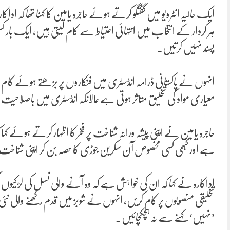
ایک حالیہ انٹرویو میں گفتگو کرتے ہوئے حاجرہ یامین کا کہنا تھا کہ
ہر کردار کے انتخاب میں انتہائی احتیاط سے کام لیتی ہیں، ایک بار کسی
پسند نہیں کرتیں۔
انہوں نے پاکستانی ڈرامہ انڈسٹری میں فنکاروں پر بڑھتے ہوئے کام
معیاری مواد کی تخلیق متاثر ہوتی ہے حالانکہ انڈسٹری میں باصلاحیت
حاجرہ یامین نے اپنی پیشہ ورانہ شناخت پر فخر کا اظہار کرتے ہوئے 
ہے اور کبھی کسی مخصوص آن سکرین جوڑی کا حصہ بن کر اپنی شناخت
اداکارہ نے کہا کہ ان کی خواہش ہے کہ وہ آنے والی نسل کی لڑکیوں ک
تخلیقی منصوبوں پر کام کریں، انہوں نے شوبز میں قدم رکھنے والی نئی 
’نہیں‘ کہنے سے نہ ہچکچائیں۔