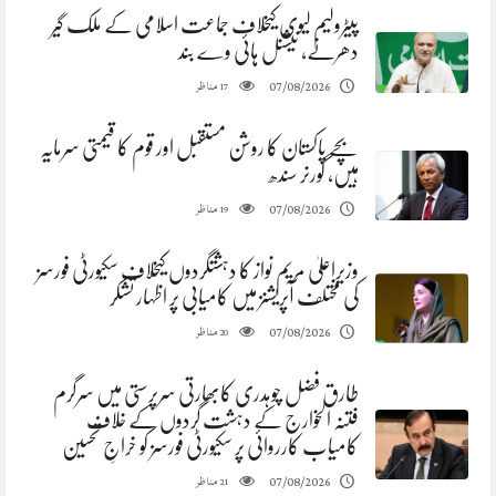
پیٹرولیم لیوی کیخلاف جماعت اسلامی کے ملک گیر
دھرنے، نیشنل ہائی وے بند
مناظر
07/08/2026
17
بچے پاکستان کا روشن مستقبل اور قوم کا قیمتی سرمایہ
ہیں، گورنر سندھ
مناظر
07/08/2026
19
وزیراعلیٰ مریم نواز کا دہشتگردوں کیخلاف سکیورٹی فورسز
کی مختلف آپریشنز میں کامیابی پر اظہار تشکر
مناظر
07/08/2026
20
طارق فضل چوہدری کابھارتی سرپرستی میں سرگرم
فتنہ الخوارج کے دہشت گردوں کے خلاف
کامیاب کارروائی پر سکیورٹی فورسز کو خراجِ تحسین
مناظر
07/08/2026
21