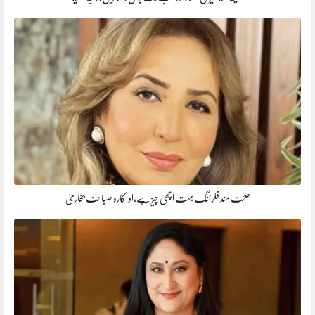
صحت مند فلرٹنگ بہت اچھی چیز ہے،اداکارہ صباحت بخاری