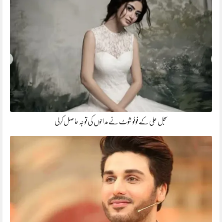
سجل علی کے فوٹو شوٹ نے مداحوں کی توجہ حاصل کرلی