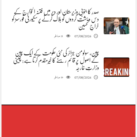
صدرِ کا جنوبی وزیرستان اور دیر میں فتنہ الخوارج کے
دس دہشت گردوں کو ہلاک کرنے پر سکیورٹی فورسز کو
خراجِ تحسین
مناظر
07/08/2026
21
چین، سولومن جزائر کی نئی حکومت کے ایک چین
کے اصول پر قائم رہنے کا خیرمقدم کرتا ہے: چینی
وزارتِ خارجہ
مناظر
07/08/2026
19