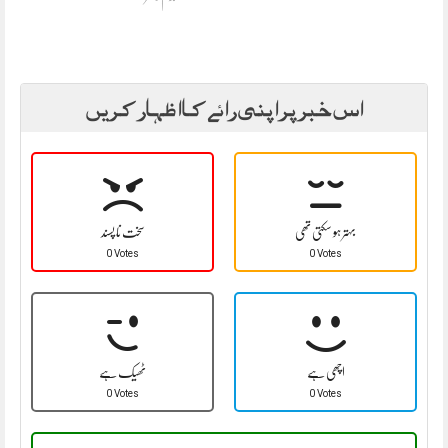
اس خبر پر اپنی رائے کا اظہار کریں
بہتر ہو سکتی تھی
سخت نا پسند
0 Votes
0 Votes
اچھی ہے
ٹھیک ہے
0 Votes
0 Votes