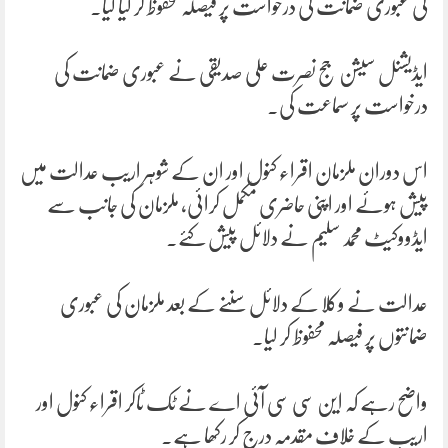
کی عبوری ضمانت کی درخواست پر فیصلہ محفوظ کر لیا گیا۔
ایڈیشنل سیشن جج نصرت علی صدیقی نے عبوری ضمانت کی
درخواست پر سماعت کی۔
اس دوران ملزمان اقراء کنول اور ان کے شوہر اریب عدالت میں
پیش ہوئے اور اپنی حاضری مکمل کرائی، ملزمان کی جانب سے
ایڈووکیٹ محمد سلیم نے دلائل پیش کئے۔
عدالت نے وکلا کے دلائل سننے کے بعد ملزمان کی عبوری
ضمانتوں پر فیصلہ محفوظ کر لیا۔
واضح رہے کہ این سی سی آئی اے نے ٹک ٹاکر اقراء کنول اور
اریب کے خلاف مقدمہ درج کر رکھا ہے۔