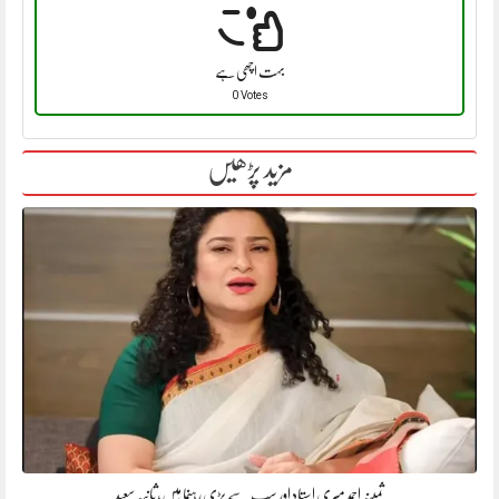
بہت اچھی ہے
0 Votes
مزید پڑھیں
ثمینہ احمد میری استاد اور سب سے بڑی رہنما ہیں، ثانیہ سعید