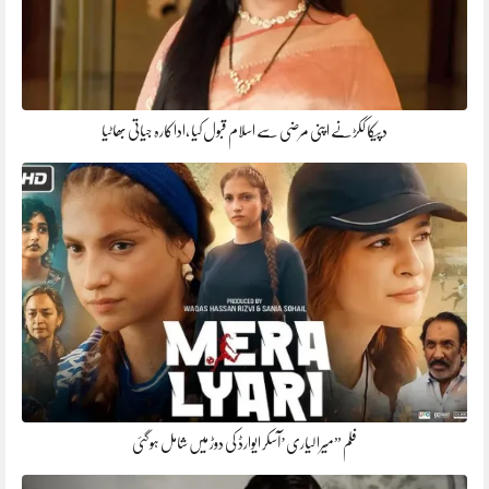
دپیکا ککڑنے اپنی مرضی سے اسلام قبول کیا ،اداکارہ جیاتی بھاٹیا
فلم ”میرا لیاری’آسکر ایوارڈ کی دوڑ میں شامل ہوگئی