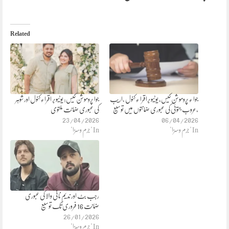
Related
جوا ء پروموشن کیس، یوٹیوبراقرا ء کنول ،اریب
جوا پروموشن کیس: یوٹیوبر اقراء کنول اور شوہر
،عروب جتوئی کی عبوری ضمانتوں میں توسیع
کی عبوری ضمانت ملتوی
23/04/2026
06/04/2026
In "جرم وسزا"
In "جرم وسزا"
رجب بٹ اور ندیم نانی والا کی عبوری
ضمانت 16 فروری تک توسیع
26/01/2026
In "جرم وسزا"