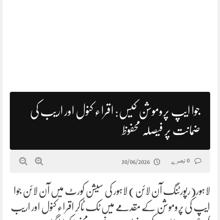
جوا ایپ پروموشن کیس: اقراء کنول اور اریب کی
ضمانت پر فیصلہ محفوظ
0 تبصرے
30/06/2026
لاہور(رپورٹنگ آن لائن) لاہور کی سیشن کورٹ میں آن لائن جوا
ایپ کی پروموشن کے مقدمے میں ٹک ٹاکر اقراء کنول اور اریب