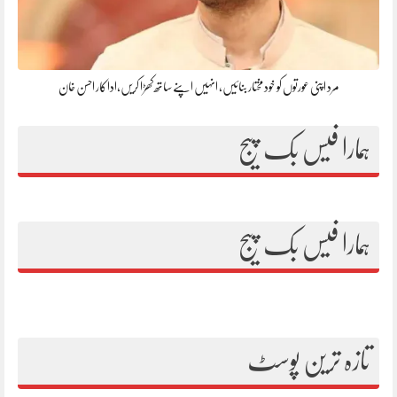
مرد اپنی عورتوں کو خود مختار بنائیں، انہیں اپنے ساتھ کھڑا کریں،اداکار احسن خان
ہمارا فیس بک پیج
ہمارا فیس بک پیج
تازہ ترین پوسٹ