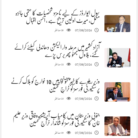
سول ایوارڈز کے لیے نامزد شخصیات کا حتمی جائزہ
مکمل، میرٹ اولین ترجیح ہے ، احسن اقبال
مناظر
07/08/2026
20
آزاد کشمیر میں مرحلہ وار الیکشن دھاندلی کیلئے کرائے
گئے، بلاول بھٹو پھر برس پڑے
مناظر
07/08/2026
22
وزیر ریلوے کا خیبرپختونخوا میں 10 خوارج کو ہلاک کرنے
پر سکیورٹی فورسز کو خراجِ تحسین
مناظر
07/08/2026
23
جنوبی وزیرستان میں کامیاب آپریشنز، وفاقی وزیر علیم
خان کا سکیورٹی فورسز کو شاندار خراج تحسین
مناظر
07/08/2026
19