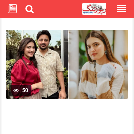
Skip
to
content
50