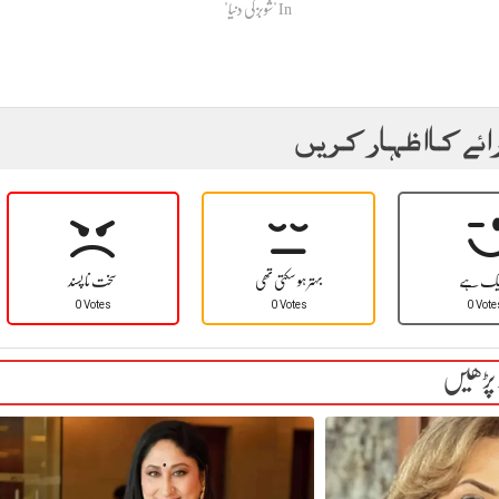
In "شوبز کی دنیا"
ائے کا اظہار کریں
یک ہے
بہتر ہو سکتی تھی
سخت نا پسند
0 Votes
0 Votes
0 Vote
 پڑھیں