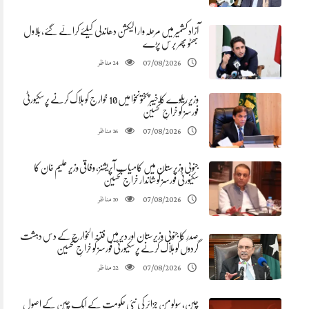
آزاد کشمیر میں مرحلہ وار الیکشن دھاندلی کیلئے کرائے گئے، بلاول
بھٹو پھر برس پڑے
مناظر
07/08/2026
24
وزیر ریلوے کا خیبرپختونخوا میں 10 خوارج کو ہلاک کرنے پر سکیورٹی
فورسز کو خراجِ تحسین
مناظر
07/08/2026
26
جنوبی وزیرستان میں کامیاب آپریشنز، وفاقی وزیر علیم خان کا
سکیورٹی فورسز کو شاندار خراج تحسین
مناظر
07/08/2026
20
صدرِ کا جنوبی وزیرستان اور دیر میں فتنہ الخوارج کے دس دہشت
گردوں کو ہلاک کرنے پر سکیورٹی فورسز کو خراجِ تحسین
مناظر
07/08/2026
22
چین، سولومن جزائر کی نئی حکومت کے ایک چین کے اصول