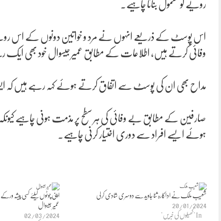
رویے کو معمول بنانا چاہیے۔
اس پوسٹ کے ذریعے انہوں نے مرد و خواتین دونوں کے اس رویے 
وفائی کرتے ہیں، اطلاعات کے مطابق عمیر جیسوال خود بھی ایک رش
مداح بھی ان کی پوسٹ سے اتفاق کرتے ہوئے کہہ رہے ہیں کہ ایسا
صارفین کے مطابق بے وفائی کی ہر سطح پر مذمت ہونی چاہیے کیونکہ 
ہوئے ایسے افراد سے دوری اختیار کرنی چاہیے۔
شعیب ملک نے اداکارہ ثنا جاوید سے دوسری شادی کرلی
اپنی چوٹوں کیلئے کسی پیشہ ورکے
20/01/2024
عمیر جیسوال
In "کھیلوں کی خبریں"
02/03/2024