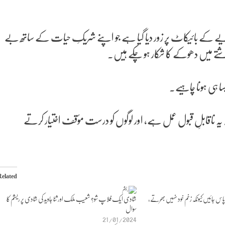
کے بائیکاٹ پر زور دیا گیا ہے جو اپنے شریکِ حیات کے ساتھ بے
تے میں دھوکے کا شکار ہو چکے ہیں۔
 ہی ہونا چاہیے۔
یہ ناقابلِ قبول عمل ہے، اور لوگوں کو درست مؤقف اختیار کرتے
Related
 پاس جائیں کیونکہ زخم خود نہیں بھرتے،
شادی ایک فلاپ شو؟ شعیب ملک اور ثنا جاوید کی شادی پر ریشم کا
سوال
21/01/2024