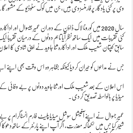
وی پر کئی یادگار پرفارمنسز دی ہیں، جن میں کوک سٹوڈیو کے مشہور گا
سال 2020 میں کورونا لاک ڈاؤن کے دوران عمیر جیسوال اور ا
سابق کپتان شعیب ملک اور اداکارہ ثنا جاوید نے اپنی شادی کا اعلان 
جس نے مداحوں کو حیران کر دیا کیونکہ بظاہر وہ اس وقت بھی اپن
اس اعلان کے بعد شعیب ملک اور ثنا جاوید دونوں پر بے وفائی کے
میڈیا پر بالواسطہ تصدیق کر دی۔
عمیر جسوال نے اپنے آفیشل سوشل میڈیا پلیٹ فارم انسٹاگرام پر 