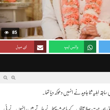
85
واٹس ایپ
ای میل
ہ اہلیہ ثنا جاوید نے انہیں دھوکہ دیا تھا۔
ں جو اپنی ہمہ جہت صلاحیتوں کے باعث پہچانے جاتے ہیں، انہوں نے ٹی