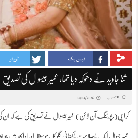
فیس بک
ٹویٹر
ثنا جاوید نے دھوکہ دیا تھا، عمیر جیسوال کی تصدیق
0 تبصرے
13/03/2026
کراچی(رپورٹنگ آن لائن) عمیر جیسوال نے تصدیق کی ہے کہ ان کی سابق
عمیر جسوال ایک باصلاحیت پاکستانی گلوکار، موسیقار اور اداکار ہی