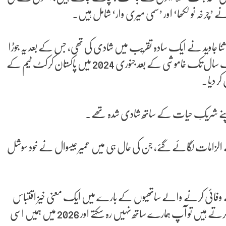
نے ’چرخہ نو لکھا‘ اور ’سمی میری وار‘ شامل ہیں۔
داکارہ ثنا جاوید نے ایک سادہ تقریب میں شادی کی تھی، جس کے بعد یہ جوڑا
کئی تقریبات میں ایک ساتھ نظر آیا تاہم دونوں کے درمیان تقریباً ایک سال تک خاموشی کے بعد جنوری 2024 میں پاکستان کرکٹ ٹیم کے
کر دیا۔
ے اپنے شریکِ حیات کے ساتھ شادی شدہ تھے۔
 الزامات لگائے گئے، جن کی حال ہی میں عمیر جیسوال نے خود سوشل
بے وفائی کرنے والے ساتھیوں کے بارے میں ایک معنی خیز اقتباس
شیئر کیا جس میں لکھا کہ معذرت، اگر آپ اپنے پارٹنر کے ساتھ دھوکا کرتے ہیں تو آپ ہمارے ساتھ نہیں رہ سکتے اور 2026 میں ہمیں اسی