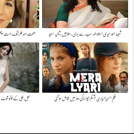
ثمینہ احمد میری استاد اور سب سے بڑی رہنما ہیں، ثانیہ سعید
صحت مند فلرٹنگ بہت اچھی
فلم ”میرا لیاری’آسکر ایوارڈ کی دوڑ میں شامل ہوگئی
سجل علی کے فوٹو شوٹ ن