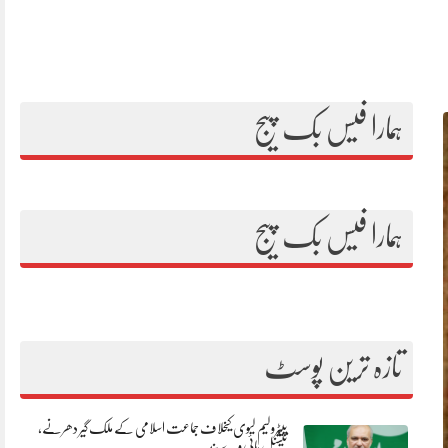
ہمارا فیس بک پیج
ہمارا فیس بک پیج
تازہ ترین پوسٹ
پیٹرولیم لیوی کیخلاف جماعت اسلامی کے ملک گیر دھرنے،
نیشنل ہائی وے بند