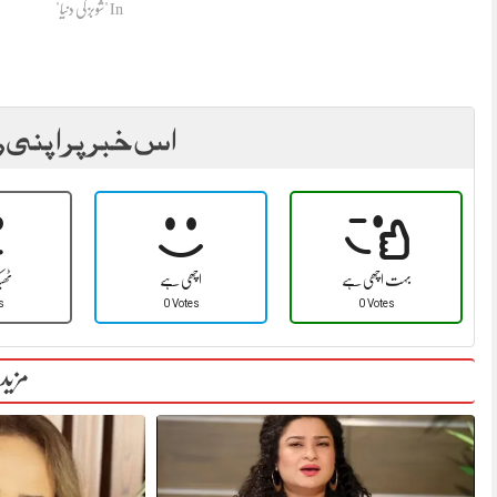
In "شوبز کی دنیا"
اس خبر پر اپنی ر
بہت اچھی ہے
اچھی ہے
ٹھ
s
0 Votes
0 Votes
مزید