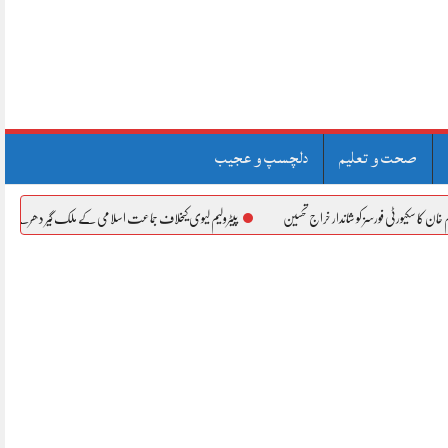
صحت و تعلیم
دلچسپ و عجیب
رسز کو شاندار خراج تحسین
پیٹرولیم لیوی کیخلاف جماعت اسلامی کے ملک گیر دھرنے، نیشنل ہائی وے بند