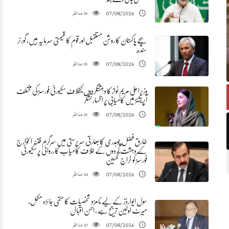
مناظر
07/08/2026
25
بچے پاکستان کا روشن مستقبل اور قوم کا قیمتی سرمایہ ہیں، گورنر
سندھ
مناظر
07/08/2026
25
وزیراعلیٰ مریم نواز کا دہشتگردوں کیخلاف سکیورٹی فورسز کی مختلف
آپریشنز میں کامیابی پر اظہار تشکر
مناظر
07/08/2026
25
طارق فضل چوہدری کابھارتی سرپرستی میں سرگرم فتنہ الخوارج
کے دہشت گردوں کے خلاف کامیاب کارروائی پر سکیورٹی
فورسز کو خراجِ تحسین
مناظر
07/08/2026
24
سول ایوارڈز کے لیے نامزد شخصیات کا حتمی جائزہ مکمل،
میرٹ اولین ترجیح ہے ، احسن اقبال
مناظر
07/08/2026
23