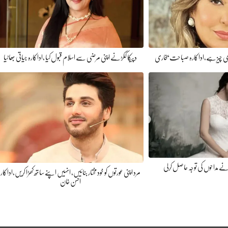
 چیز ہے،اداکارہ صباحت بخاری
دپیکا ککڑنے اپنی مرضی سے اسلام قبول کیا ،اداکارہ جیاتی بھاٹیا
ے مداحوں کی توجہ حاصل کرلی
مرد اپنی عورتوں کو خود مختار بنائیں، انہیں اپنے ساتھ کھڑا کریں،اداکار
احسن خان