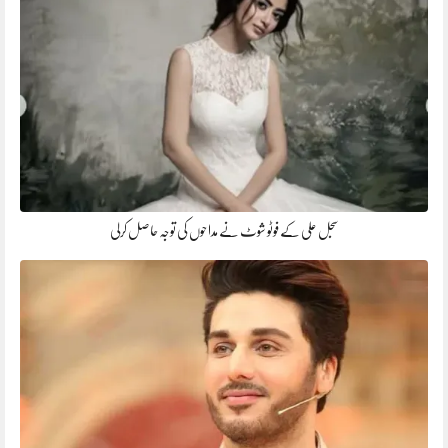
سجل علی کے فوٹو شوٹ نے مداحوں کی توجہ حاصل کرلی