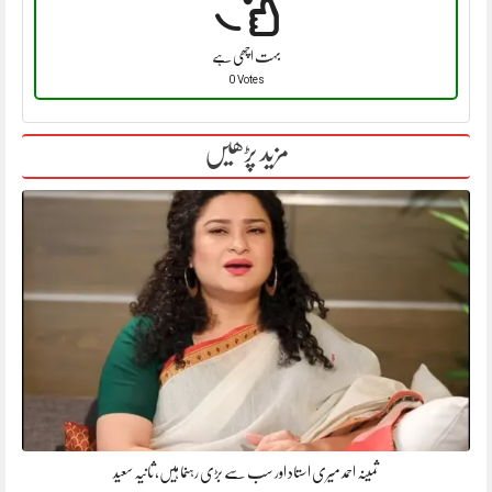
بہت اچھی ہے
0 Votes
مزید پڑھیں
ثمینہ احمد میری استاد اور سب سے بڑی رہنما ہیں، ثانیہ سعید