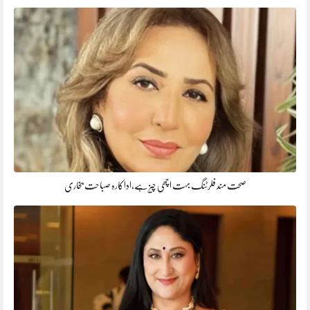
صحت مند فلرٹنگ بہت اچھی چیز ہے،اداکارہ صباحت بخاری