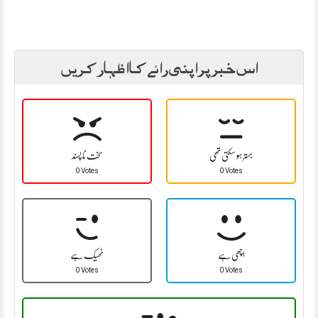
اس خبر پر اپنی رائے کا اظہار کریں
بہتر ہو سکتی تھی
سخت نا پسند
0 Votes
0 Votes
اچھی ہے
ٹھیک ہے
0 Votes
0 Votes