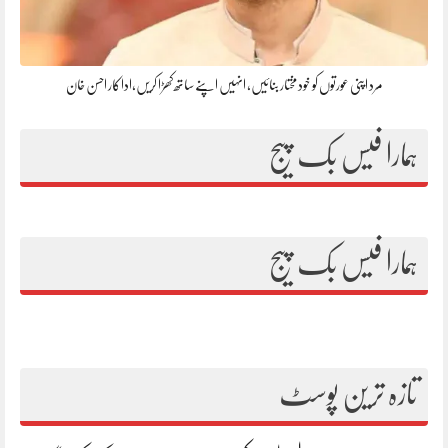
مرد اپنی عورتوں کو خود مختار بنائیں، انہیں اپنے ساتھ کھڑا کریں،اداکار احسن خان
ہمارا فیس بک پیج
ہمارا فیس بک پیج
تازہ ترین پوسٹ