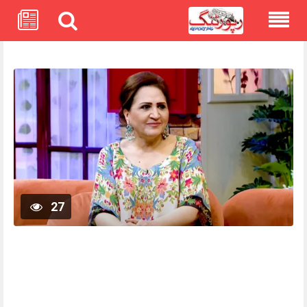
Skip
to
content
27