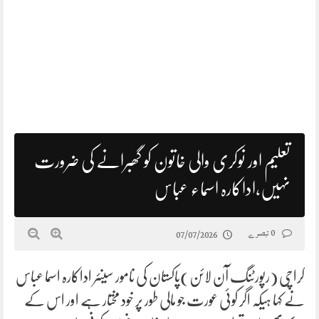
تعلیم اور نوکری والی خاتون کو گھبرانے کی ضرورت
نہیں،اداکارہ اسماء عباس
0 تبصرے
07/07/2026
کراچی (رپورٹنگ آن لائن)پاکستان کی نامور سینئر اداکارہ اسما عباس
نے کہا ہیکہ اگر کوئی عورت جو مالی طور پر خود مختار ہے اور اس کے