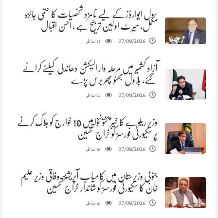
سول ایوارڈز کے لیے نامزد شخصیات کا حتمی جائزہ
مکمل، میرٹ اولین ترجیح ہے ، احسن اقبال
مناظر
07/08/2026
23
آزاد کشمیر میں مرحلہ وار الیکشن دھاندلی کیلئے کرائے
گئے، بلاول بھٹو پھر برس پڑے
مناظر
07/08/2026
24
وزیر ریلوے کا خیبرپختونخوا میں 10 خوارج کو ہلاک کرنے
پر سکیورٹی فورسز کو خراجِ تحسین
مناظر
07/08/2026
26
جنوبی وزیرستان میں کامیاب آپریشنز، وفاقی وزیر علیم
خان کا سکیورٹی فورسز کو شاندار خراج تحسین
مناظر
07/08/2026
20