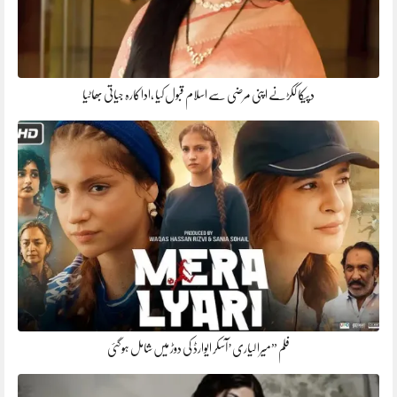
دپیکا ککڑنے اپنی مرضی سے اسلام قبول کیا ،اداکارہ جیاتی بھاٹیا
فلم ”میرا لیاری’آسکر ایوارڈ کی دوڑ میں شامل ہوگئی