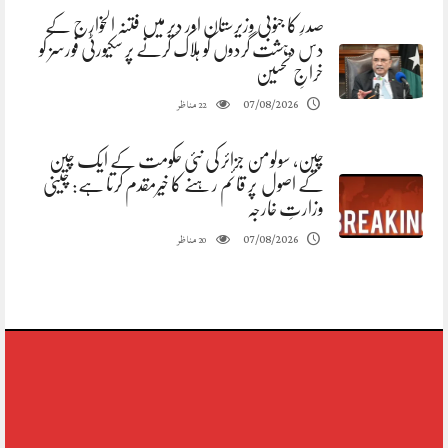
صدرِ کا جنوبی وزیرستان اور دیر میں فتنہ الخوارج کے
دس دہشت گردوں کو ہلاک کرنے پر سکیورٹی فورسز کو
خراجِ تحسین
مناظر
07/08/2026
22
چین، سولومن جزائر کی نئی حکومت کے ایک چین
کے اصول پر قائم رہنے کا خیرمقدم کرتا ہے: چینی
وزارتِ خارجہ
مناظر
07/08/2026
20