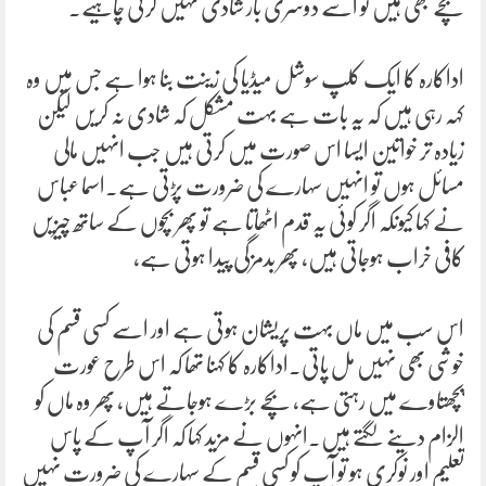
بچے بھی ہیں تو اسے دوسری بار شادی نہیں کرنی چاہیے۔
اداکارہ کا ایک کلپ سوشل میڈیا کی زینت بنا ہوا ہے جس میں وہ
کہہ رہی ہیں کہ یہ بات ہے بہت مشکل کہ شادی نہ کریں لیکن
زیادہ تر خواتین ایسا اس صورت میں کرتی ہیں جب انہیں مالی
مسائل ہوں تو انہیں سہارے کی ضرورت پڑتی ہے۔اسما عباس
نے کہا کیونکہ اگر کوئی یہ قدم اٹھاتا ہے تو پھر بچوں کے ساتھ چیزیں
کافی خراب ہوجاتی ہیں، پھر بدمزگی پیدا ہوتی ہے،
اس سب میں ماں بہت پریشان ہوتی ہے اور اسے کسی قسم کی
خوشی بھی نہیں مل پاتی۔اداکارہ کا کہنا تھا کہ اس طرح عورت
پچھتاوے میں رہتی ہے، بچے بڑے ہوجاتے ہیں، پھر وہ ماں کو
الزام دینے لگتے ہیں۔انہوں نے مزید کہا کہ اگر آپ کے پاس
تعلیم اور نوکری ہو تو آپ کو کسی قسم کے سہارے کی ضرورت نہیں