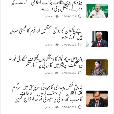
پیٹرولیم لیوی کیخلاف جماعت اسلامی کے ملک گیر
دھرنے، نیشنل ہائی وے بند
مناظر
07/08/2026
28
بچے پاکستان کا روشن مستقبل اور قوم کا قیمتی سرمایہ
ہیں، گورنر سندھ
مناظر
07/08/2026
26
وزیراعلیٰ مریم نواز کا دہشتگردوں کیخلاف سکیورٹی فورسز
کی مختلف آپریشنز میں کامیابی پر اظہار تشکر
مناظر
07/08/2026
25
طارق فضل چوہدری کابھارتی سرپرستی میں سرگرم
فتنہ الخوارج کے دہشت گردوں کے خلاف
کامیاب کارروائی پر سکیورٹی فورسز کو خراجِ تحسین
مناظر
07/08/2026
24