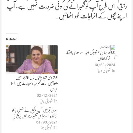
رہتی، اس طرح آپ کو گھبرانے کی کوئی ضرورت نہیں ہے، آپ
اپنے بچوں کے اخراجات خود اٹھائیں۔
Related
زارا نور عباس کا شوبز کی دُنیا سے دوری اختیار
کرنے کا اعلان
10/03/2024
In "شوبز کی دنیا"
جو شادی شدہ لڑکیاں ماں کا پیچھا نہیں
چھوڑتیں انکے گھر برباد ہوجاتے ہیں، اسما
عباس
02/12/2024
In "شوبز کی دنیا"
میری قبر میں آپ لوگوں نے نہیں جانا:
اداکارہ اسما عباس تنقید کرنیوالوں پر سیخ پا
04/03/2024
In "شوبز کی دنیا"