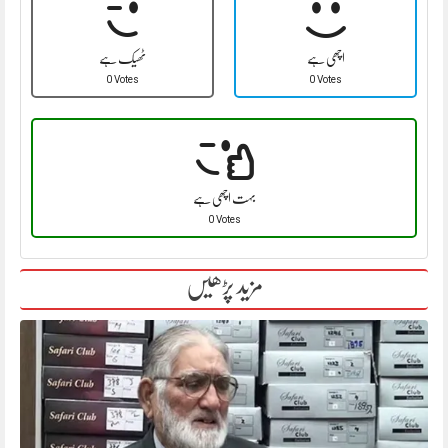
اچھی ہے
ٹھیک ہے
0 Votes
0 Votes
بہت اچھی ہے
0 Votes
مزید پڑھیں