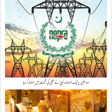
صارفین پر ایک اور بوجھ: نیپرا نے بجلی کی قیمت میں اضافہ کر دیا