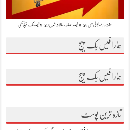
ہفتہ وار مہنگائی میں 0.28 فیصد اضافہ، سالانہ شرح 9.29 فیصد تک پہنچ گئی
ہمارا فیس بک پیج
ہمارا فیس بک پیج
تازہ ترین پوسٹ