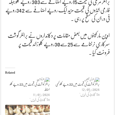
برائلر مرغی کی قیمت15روپے اضافے سے303 روپے کلو جبکہ
فارمی انڈوں کی قیمت مزید ایک روپے اضافے سے 342روپے
فی درجن کی سطح پر رہی ۔
اوپن مارکیٹوں میں بعض مقامات پر دکانداروں نے برائلر گوشت
سرکاری نرخنامے سے25سے30روپے کلو زائد قیمت پر
فروخت کیا ۔
Related
برائلر گوشت کی قیمت میں22روپے کلو کمی
برائلر گوشت کی قیمت میں22روپے کلو
12/05/2024
اضافہ
In "کاروبار کی خبریں"
11/01/2024
In "کاروبار کی خبریں"