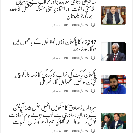
سہ فریقی دفاعی معاہد ہ برادر ممالک کے درمیان
سلامتی، اخوت اور اعتماد پر مبنی مشترکہ مستقبل کا وعدہ
ہے،گورنر بلوچستان
مناظر
08/08/2026
20
2047ء کا پاکستان ذہین نوجوانوں کے ہاتھوں میں
ہوگا ،گورنرسندھ
مناظر
08/08/2026
23
پاکستان کرکٹ کی خراب کارکردگی کا ذمہ دار کوچ یا
کپتان کو نہیں ٹھہراؤں گا، اظہر علی
مناظر
08/08/2026
20
سردار ایاز صادق کا ہنگو میں انٹیلی جنس بیسڈ آپریشن
کے دوران بہادری سے لڑتے ہوئے جامِ شہادت
نوش کرنے والے کیپٹن حمزہ اکرم کو خراجِ عقیدت
مناظر
08/08/2026
19