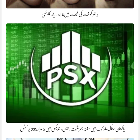
برائلر گوشت کی قیمت میں14روپے کلو کمی
پاکستان سٹاک مارکیٹ میں ہفتہ بھر مثبت رجحان، انڈیکس میں 5 ہزار 335 پوائنٹس…