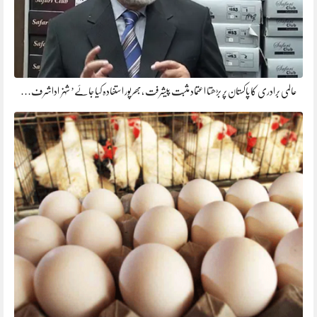
عالمی برادری کا پاکستان پر بڑھتا اعتماد مثبت پیشرفت ،بھرپور استفادہ کیا جائے’ شہزاداشرف…