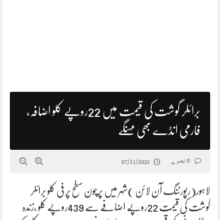
برائلر گوشت کی قیمت میں 22روپے کلو اضافہ،
فارمی انڈے بھی مہنگے
0 تبصرے
07/11/2025
لاہور(رپورٹنگ آن لائن )شہر میں پرچون سطح پر فی کلو برائلر
گوشت کی قیمت 22روپے اضافے سے 439روپے کلو ،زندہ