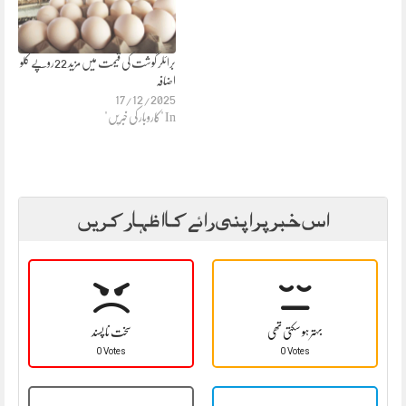
برائلر گوشت کی قیمت میں مزید 22روپے کلو
اضافہ
17/12/2025
In "کاروبار کی خبریں"
اس خبر پر اپنی رائے کا اظہار کریں
بہتر ہو سکتی تھی
سخت نا پسند
0 Votes
0 Votes