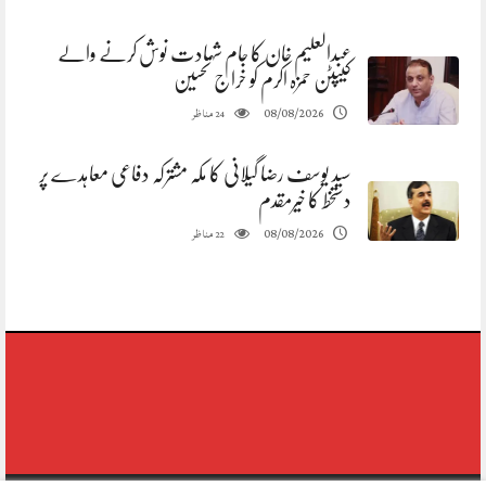
عبدالعلیم خان کا جام شہادت نوش کرنے والے
کیپٹن حمزہ اکرم کو خراج تحسین
مناظر
08/08/2026
24
سید یوسف رضا گیلانی کا مکہ مشترکہ دفاعی معاہدے پر
دستخط کا خیرمقدم
مناظر
08/08/2026
22