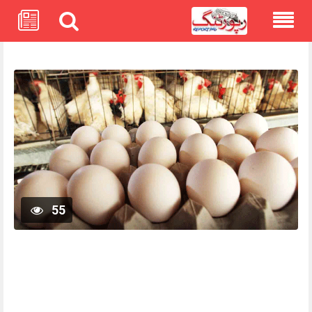
Skip
to
content
55