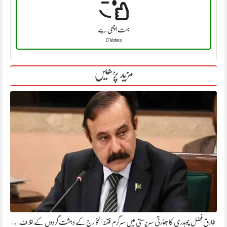
بہت اچھی ہے
0 Votes
مزید پڑھیں
طارق فضل چوہدری کابھارتی سرپرستی میں سرگرم فتنہ الخوارج کے دہشت گردوں کے خلاف…