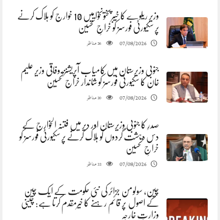
وزیر ریلوے کا خیبرپختونخوا میں 10 خوارج کو ہلاک کرنے
پر سکیورٹی فورسز کو خراجِ تحسین
مناظر
07/08/2026
26
جنوبی وزیرستان میں کامیاب آپریشنز، وفاقی وزیر علیم
خان کا سکیورٹی فورسز کو شاندار خراج تحسین
مناظر
07/08/2026
20
صدرِ کا جنوبی وزیرستان اور دیر میں فتنہ الخوارج کے
دس دہشت گردوں کو ہلاک کرنے پر سکیورٹی فورسز کو
خراجِ تحسین
مناظر
07/08/2026
22
چین، سولومن جزائر کی نئی حکومت کے ایک چین
کے اصول پر قائم رہنے کا خیرمقدم کرتا ہے: چینی
وزارتِ خارجہ