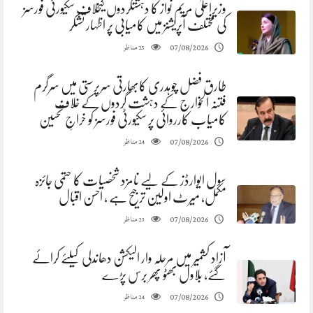
وزیراعلیٰ مریم نواز کا دہشتگردوں کیخلاف سکیورٹی فورسز
کی مختلف آپریشنز میں کامیابی پر اظہار تشکر
مناظر
07/08/2026
25
طارق فضل چوہدری کابھارتی سرپرستی میں سرگرم
فتنہ الخوارج کے دہشت گردوں کے خلاف
کامیاب کارروائی پر سکیورٹی فورسز کو خراجِ تحسین
مناظر
07/08/2026
24
سول ایوارڈز کے لیے نامزد شخصیات کا حتمی جائزہ
مکمل، میرٹ اولین ترجیح ہے ، احسن اقبال
مناظر
07/08/2026
23
آزاد کشمیر میں مرحلہ وار الیکشن دھاندلی کیلئے کرائے
گئے، بلاول بھٹو پھر برس پڑے
مناظر
07/08/2026
24