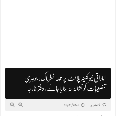
اماراتی نیوکلیئر پلانٹ پر حملہ خطرناک، جوہری
تنصیبات کو نشانہ نہ بنایا جائے، دفتر خارجہ
0 تبصرے
18/05/2026