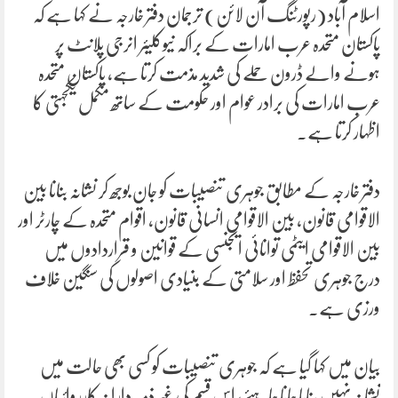
اسلام آباد (رپورٹنگ آن لائن) ترجمان دفتر خارجہ نے کہا ہے کہ
پاکستان متحدہ عرب امارات کے براکہ نیوکلیئر انرجی پلانٹ پر
ہونے والے ڈرون حملے کی شدید مذمت کرتا ہے، پاکستان متحدہ
عرب امارات کی برادر عوام اور حکومت کے ساتھ مکمل یکجہتی کا
اظہار کرتا ہے۔
دفتر خارجہ کے مطابق جوہری تنصیبات کو جان بوجھ کر نشانہ بنانا بین
الاقوامی قانون، بین الاقوامی انسانی قانون، اقوام متحدہ کے چارٹر اور
بین الاقوامی ایٹمی توانائی ایجنسی کے قوانین و قراردادوں میں
درج جوہری تحفظ اور سلامتی کے بنیادی اصولوں کی سنگین خلاف
ورزی ہے۔
بیان میں کہا گیا ہے کہ جوہری تنصیبات کو کسی بھی حالت میں
نشانہ نہیں بنایا جانا چاہئے، اس قسم کی غیر ذمہ دارانہ کارروائیاں