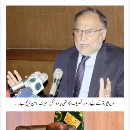
سول ایوارڈز کے لیے نامزد شخصیات کا حتمی جائزہ مکمل، میرٹ اولین ترجیح ہے…