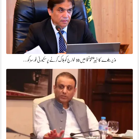
وزیر ریلوے کا خیبرپختونخوا میں 10 خوارج کو ہلاک کرنے پر سکیورٹی فورسز کو…