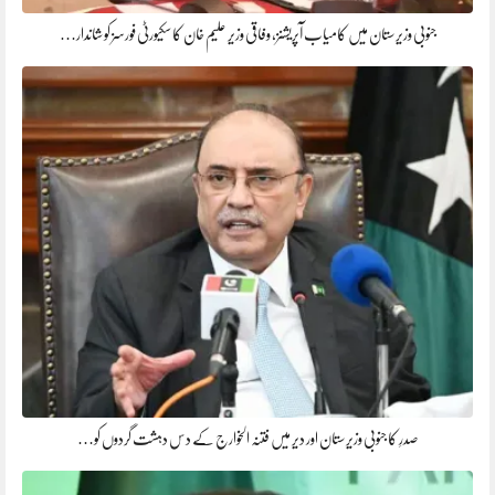
جنوبی وزیرستان میں کامیاب آپریشنز، وفاقی وزیر علیم خان کا سکیورٹی فورسز کو شاندار…
صدرِ کا جنوبی وزیرستان اور دیر میں فتنہ الخوارج کے دس دہشت گردوں کو…