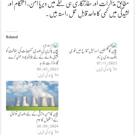
مطابق مذاکرات اور سفارتکاری ہی خطے میں دیرپا امن، استحکام اور
کشیدگی میں کمی کا واحد قابلِ عمل راستہ ہیں۔
Related
چین کا فلسطین اسرائیل تنازع میں فوری
چین یوکرین کی جوہری تنصیبات کی حفاظت کو
جنگ بندی پر زور
یقینی بنانے کے لئے 2لاکھ یورو عطیہ کرے
07/11/2023
گا، وزارت خارجہ
In "چائنہ کی خبریں"
08/03/2023
In "چائنہ کی خبریں"
چین کا امن و ترقی کے لئے جوہری توانائی
کے استعمال کا عزم
20/09/2024
In "چائنہ کی خبریں"