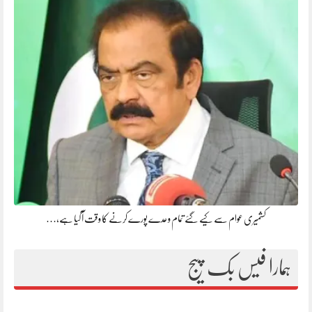
کشمیری عوام سے کیے گئے تمام وعدے پورے کرنے کا وقت آ گیا ہے،…
ہمارا فیس بک پیج