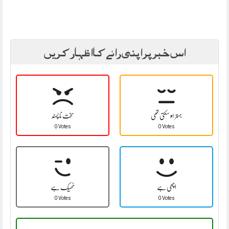
اس خبر پر اپنی رائے کا اظہار کریں
بہتر ہو سکتی تھی
سخت نا پسند
0 Votes
0 Votes
اچھی ہے
ٹھیک ہے
0 Votes
0 Votes