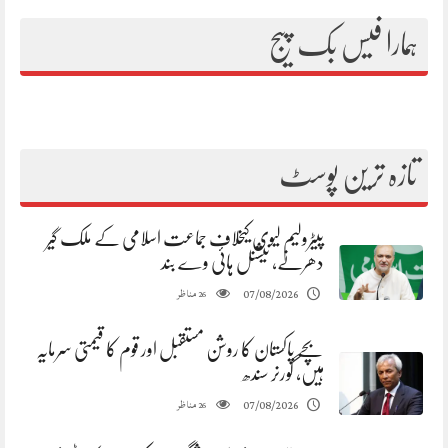
ہمارا فیس بک پیج
تازہ ترین پوسٹ
پیٹرولیم لیوی کیخلاف جماعت اسلامی کے ملک گیر
دھرنے، نیشنل ہائی وے بند
مناظر
07/08/2026
26
بچے پاکستان کا روشن مستقبل اور قوم کا قیمتی سرمایہ
ہیں، گورنر سندھ
مناظر
07/08/2026
26