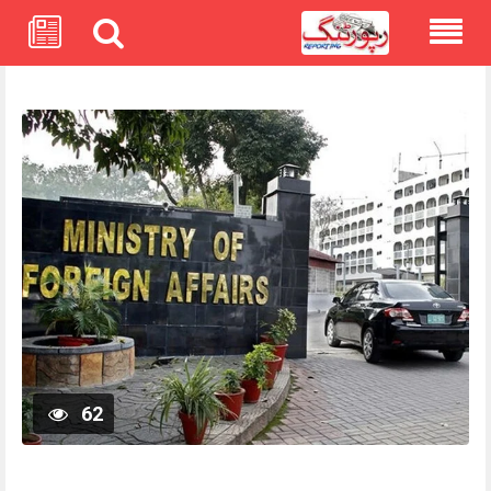
Skip
to
content
62