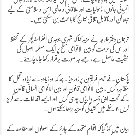
انسانی جانوں، ماحولیات اور علاقائی و عالمی امن و سلامتی کے لیے
تباہ کن اور ناقابلِ تلافی نتائج کا باعث بن سکتی ہیں۔
ترجمان دفتر خارجہ نے مزید کہا کہ شہری جوہری انفراسٹرکچر کے تحفظ
اور اس کی حرمت کو بین الاقوامی سطح پر ایک مسلمہ اصول کی
حیثیت حاصل ہے، جسے ہر صورت برقرار رکھا جانا چاہئے۔
پاکستان نے تمام فریقین پر زور دیا ہے کہ وہ زیادہ سے زیادہ تحمل کا
مظاہرہ کریں، بین الاقوامی قانون اور بین الاقوامی انسانی قانون
کے تحت اپنی ذمہ داریاں پوری کریں اور ایسے اقدامات سے گریز
کریں جو خطے میں کشیدگی کو مزید بڑھا سکتے ہوں۔
بیان میں کہا گیا کہ اقوام متحدہ کے چارٹر کے اصولوں اور مقاصد کے