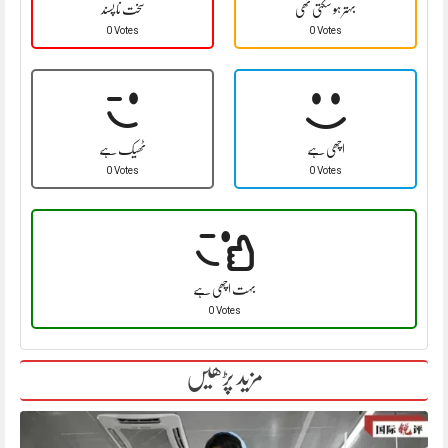
بہتر ہو سکتی تھی
سخت نا پسند
0 Votes
0 Votes
اچھی ہے
ٹھیک ہے
0 Votes
0 Votes
بہت اچھی ہے
0 Votes
مزید پڑھیں