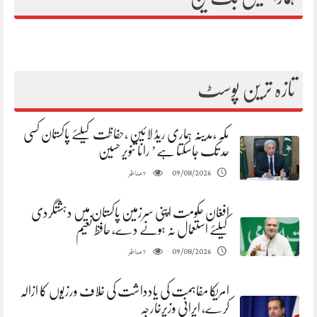
تازہ ترین پوسٹ
مکہ ،مدینہ ہماری ریڈ لائین ،حفاظت کیلئے پاکستان کسی
حد تک جاسکتا ہے’ رانا تنویر حسین
مناظر
09/08/2026
7
افغان حکومت اپنی سرزمین پاکستان میں دہشتگردی
کیلئے استعمال نہ ہونے دے، حافظ نعیم
مناظر
09/08/2026
7
امریکا مفاہمت کی یادداشت کی خلاف ورزیوں کا ازالہ
کرے، ایرانی وزیرخارجہ