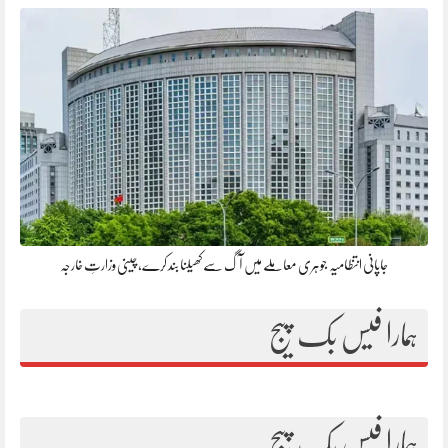
جاپانی انتظامیہ جوہری معاملے میں آگ سے کھیلنا بند کرے، چینی وزارتِ خارجہ
ہمارا فیس بک پیج
ہمارا فیس بک پیج