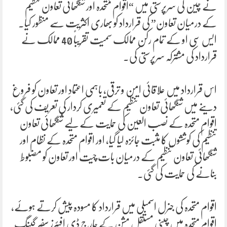
نے چین کی سرپرستی میں “اقوام متحدہ اور شنگھائی تعاون تنظیم
کے درمیان تعاون” کی قرارداد کو بھاری اکثریت سے منظور کیا۔
ایس سی او کے تمام رکن ممالک سمیت تقریباً 40 ممالک نے
قرارداد کی مشترکہ سرپرستی کی۔
اس قرارداد میں علاقائی امن و ترقی، باہمی اعتماد اور تعاون کو فروغ
دینے میں شنگھائی تعاون تنظیم کے تعمیری کردار کی تعریف کی گئی،
اقوام متحدہ کے نصب العین کی حمایت کے لیے شنگھائی تعاون
تنظیم کی کوششوں کا مثبت جائزہ لیا گیا، اور اقوام متحدہ کے نظام اور
شنگھائی تعاون تنظیم کے درمیان بات چیت اور تعاون کو مضبوط
بنانے کی حمایت کی گئی۔
اقوام متحدہ کی جنرل اسمبلی میں قرارداد کا مسودہ پیش کرتے ہوئے،
اقوام متحدہ میں چینی مستقل مشن کے چارج ڈی افیئرز سفیر گینگ