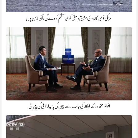
امریکی فوجی کارروائی مشرق وسطیٰ کو غیر مستحکم کر دے گی، آن لائن پول
اقوام متحدہ کے اہلکار کی جانب سے چین کی پائیدار ترقی کی پذیرائی