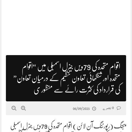
اقوام متحدہ کی 79ویں جنرل اسمبلی میں “اقوام
متحدہ اور شنگھائی تعاون تنظیم کے درمیان تعاون”
کی قرارداد کی کثرت رائے سے منظور ی
0 تبصرے
06/09/2025
بیجنگ (رپورٹنگ آن لائن) اقوام متحدہ کی 79ویں جنرل اسمبلی