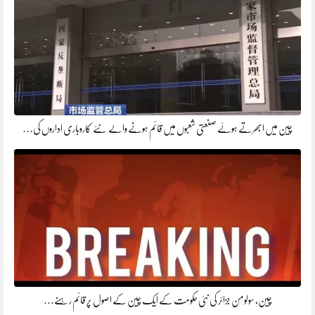
چین میں ابھرتے ہوئے صنعتی شعبوں میں قائم ہونے والے نئے کاروباری اداروں کی…
چین، سولومن جزائر کی نئی حکومت کے ایک چین کے اصول پر قائم رہنے…