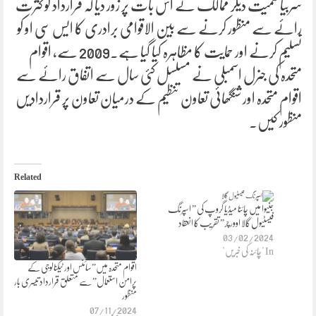
سربیا سمیت دیگر ممالک نے اس بات پر زور دیا کہ قرارداد کو کثرت
رائے سے منظور کرنے سے بین الاقوامی برادری کا ایس سی او کو
تسلیم کرنے اور حمایت کا مظاہرہ کیا گیا ہے۔2009 سے، اقوام
متحدہ کی جنرل اسمبلی نے مسلسل کئی سال سے اتفاق رائے سے
اقوام متحدہ اور شنگھائی تعاون تنظیم کے درمیان تعاون پر قراردادیں
منظور کیں۔
Related
جنیوا میں چائنا میڈیا گروپ کی ” اسپرنگ
فیسٹیول گالا اوورچر” تقریب کا انعقاد
03/02/2024
In "چائنہ کی خبریں"
اقوام متحدہ میں”سائنس اور ٹیکنالوجی کے
پرامن استعمال” سے متعلق قرارداد تیسری بار
منظور
07/11/2024