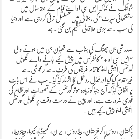
شوانگ نے کہا کہ ایس سی او اپنے قیام کے 24 سال میں
“شنگھائی سپرٹ” کی رہنمائی میں مسلسل ترقی کر رہی ہے اور دنیا
کی سب سے بڑی علاقائی تنظیم بن گئی ہے۔
صدر شی جن پھنگ کی جناب سے تھیان جن میں ہونے والی
“ایس سی او +” کانفرنس میں پیش کیے جانے والے گلوبل
گورننس انیشی ایٹو کا تمام فریقوں کی طرف سے گرمجوشی سے
خیرمقدم کیا گیا اور فعال ردعمل کا اظہار کیا گیا۔سب نے اس بات
پر اتفاق کیا کہ آج دنیا کو زیادہ موثر گورننس کے تصورات اور نظام کی
فوری ضرورت ہے، اور چین نے درست وقت پر گلوبل گورننس
انیشی ایٹو پیش کیے ہیں ۔
پاکستان ، روس، کرغزستان، بیلاروس، ایران، کمبوڈیا، کیوبا، وینزویلا،