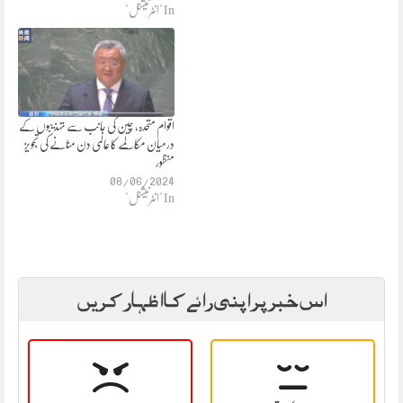
In "انٹرنیشنل"
اقوام متحدہ، چین کی جانب سے تہذیبوں کے
درمیان مکالمے کا عالمی دن منانے کی تجویز
منظور
08/06/2024
In "انٹرنیشنل"
اس خبر پر اپنی رائے کا اظہار کریں