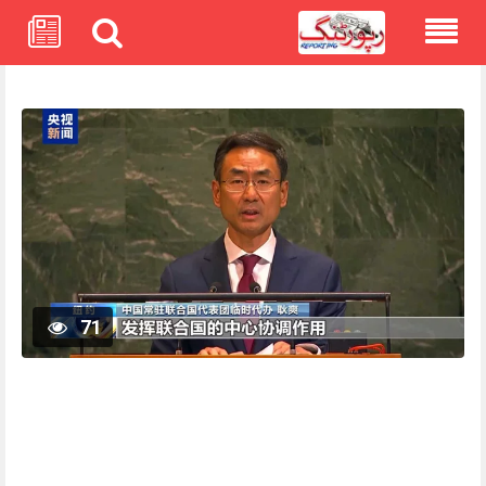
Skip
to
content
71