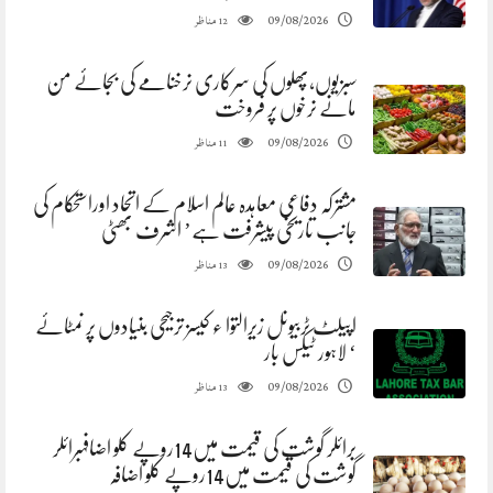
مناظر
09/08/2026
12
سبزیوں،پھلوں کی سرکاری نرخنامے کی بجائے من
مانے نرخوں پر فروخت
مناظر
09/08/2026
11
مشترکہ دفاعی معاہدہ عالم اسلام کے اتحاد اوراستحکام کی
جانب تاریخی پیشرفت ہے’ اشرف بھٹی
مناظر
09/08/2026
13
اپیلٹ ٹربیونل زیرالتوا ء کیسز ترجیحی بنیادوں پر نمٹائے
‘ لاہور ٹیکس بار
مناظر
09/08/2026
13
برائلر گوشت کی قیمت میں14روپے کلو اضافہبرائلر
گوشت کی قیمت میں14روپے کلو اضافہ