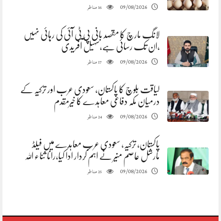
مناظر
09/08/2026
16
لانگ مارچ کا مقصد بانی پی ٹی آئی کی رہائی نہیں
،ان تک رسائی ہے،سہیل آفریدی
مناظر
09/08/2026
17
لیاقت بلوچ کا پاکستان، سعودی عرب اور ترکیہ کے
درمیان مکہ دفاعی معاہدے کا خیرمقدم
مناظر
09/08/2026
24
پاکستان، ترکیہ، سعودی عرب معاہدے میں فیلڈ
مارشل عاصم منیر نے اہم کردار ادا کیا،رانا ثناء اللہ
مناظر
09/08/2026
25