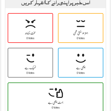
اس خبر پر اپنی رائے کا اظہار کریں
بہتر ہو سکتی تھی
سخت نا پسند
0 Votes
0 Votes
اچھی ہے
ٹھیک ہے
0 Votes
0 Votes
بہت اچھی ہے
0 Votes