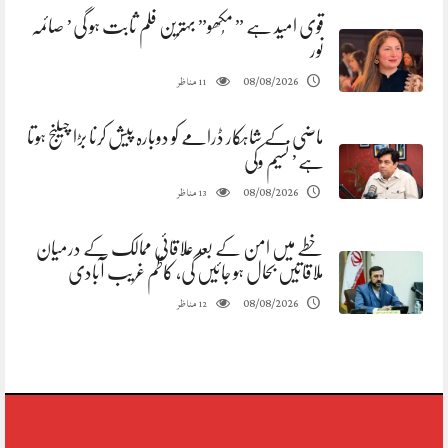
قوی امید ہے ” مُکھو” بہترین فلم ثابت ہو گی’ صائمہ
نور
مناظر
08/08/2026
11
ماضی کے شاہکار ڈرامے کو دوبارہ پیش کرنا بڑا چیلنج ہوتا
ہے’ نسیم وکی
مناظر
08/08/2026
13
خطے میں امن کے بعد علاقائی ممالک کے درمیان
ملاقاتیں بحال ہو جائیں گی، کاظم غریب آبادی
مناظر
08/08/2026
12