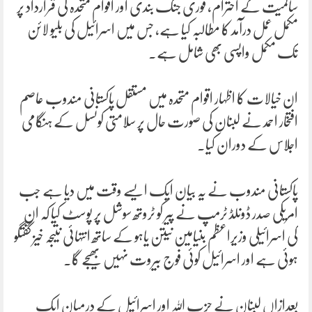
سالمیت کے احترام، فوری جنگ بندی اور اقوام متحدہ کی قرارداد پر
مکمل عمل درآمد کا مطالبہ کیا ہے، جس میں اسرائیل کی بلیو لائن
تک مکمل واپسی بھی شامل ہے۔
ان خیالات کا اظہار اقوام متحدہ میں مستقل پاکستانی مندوب عاصم
افتخار احمد نے لبنان کی صورت حال پر سلامتی کونسل کے ہنگامی
اجلاس کے دوران کیا۔
پاکستانی مندوب نے یہ بیان ایک ایسے وقت میں دیا ہے جب
امریکی صدر ڈونلڈ ٹرمپ نے پیر کو ٹروتھ سوشل پر پوسٹ کیا کہ ان
کی اسرائیلی وزیراعظم بنیامین نیتن یاہو کے ساتھ انتہائی نتیجہ خیز گفتگو
ہوئی ہے اور اسرائیل کوئی فوج بیروت نہیں بھیجے گا۔
بعدازاں لبنان نے حزب اللہ اور اسرائیل کے درمیان ایک