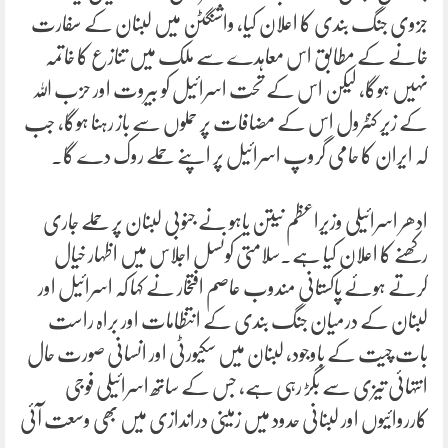
جزوی جنگ بندی کا اعلان کیا، واشنگٹن میں لبنان کے سفارت
خانے کے مطابق اس معاہدے سے ملک میں تنازع کا خاتمہ
نہیں ہوگا، لیکن اس کے تحت اسرائیل کو بیروت اور حزب اللہ
کے زیر کنٹرول اس کے مضافات پر حملوں سے باز رہنا ہوگا، جب
کہ ایران کا حامی گروپ اسرائیل پر اپنے حملے روک دے گا۔
ادھر اسرائیلی وزیراعظم نیتن یاہو نے جنوبی لبنان پر حملے جاری
رکھنے کا اعلان کیا ہے۔سلامتی کونسل اجلاس میں اظہار خیال
کرتے ہوئے پاکستانی مندوب عاصم افتخار نے کہا کہ اسرائیل اور
لبنان کے درمیان جنگ بندی کے انتظامات اور براہ راست
بات چیت کے باوجود، لبنان میں سکیورٹی اور انسانی صورت حال
انتہائی تیزی سے بگڑ رہی ہے، جس کے ساتھ اسرائیلی فوجی
کارروائیوں اور لبنانی حدود میں زمینی دراندازی میں بھی وسعت آئی