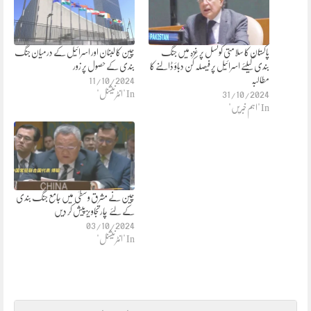
پاکستان کا سلامتی کونسل پر غزہ میں جنگ
چین کا لبنان اور اسرائیل کے درمیان جنگ
بندی کیلئے اسرائیل پر فیصلہ کن دباؤ ڈالنے کا
بندی کے حصول پر زور
مطالبہ
11/10/2024
31/10/2024
In "انٹرنیشنل"
In "اہم خبریں"
چین نے مشرق وسطیٰ میں جامع جنگ بندی
کے لئے چارتجاویز پیش کر دیں
03/10/2024
In "انٹرنیشنل"