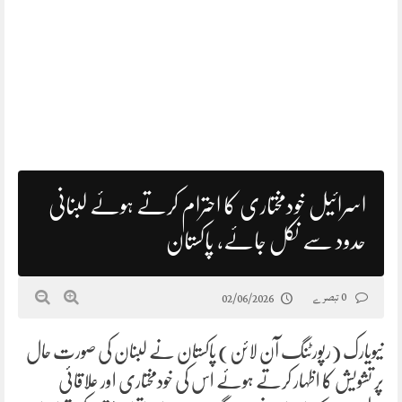
اسرائیل خودمختاری کا احترام کرتے ہوئے لبنانی
حدود سے نکل جائے، پاکستان
0 تبصرے
02/06/2026
نیویارک (رپورٹنگ آن لائن) پاکستان نے لبنان کی صورت حال
پر تشویش کا اظہار کرتے ہوئے اس کی خودمختاری اور علاقائی