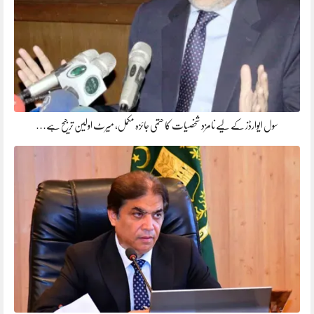
سول ایوارڈز کے لیے نامزد شخصیات کا حتمی جائزہ مکمل، میرٹ اولین ترجیح ہے…