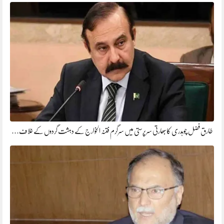
طارق فضل چوہدری کابھارتی سرپرستی میں سرگرم فتنہ الخوارج کے دہشت گردوں کے خلاف…