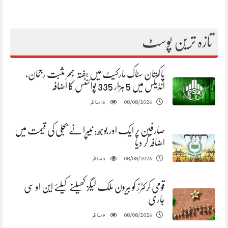
تازہ ترین پوسٹ
پاکستان سٹاک مارکیٹ میں ہفتہ بھر مثبت رجحان،
انڈیکس میں 5 ہزار 335 پوائنٹس کا اضافہ
مناظر
08/08/2026
16
صارفین پر ایک اور بوجھ: نیپرا نے بجلی کی قیمت میں
اضافہ کر دیا
مناظر
08/08/2026
8
قومی کرکٹرز کو بیرون ملک لیگز کھیلنے کیلئے این او سی
جاری
مناظر
08/08/2026
9