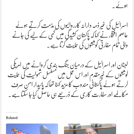
ہوئے۔
اسرائیل کی غیر ذمہ دارانہ کارروائیوں کی مذمت کرتے ہوئے
عاصم افتخار نے کہا کہ پاکستان کشیدگی میں کمی کے لیے کی جانے
والی تمام سفارتی کوششوں کی حمایت کرتا ہے۔
لبنان اور اسرائیل کے درمیان جنگ بندی کروانے میں امریکی
کوششوں کے خیرمقدم اور اس عمل میں مسلسل شمولیت کی حمایت
کرتے ہوئے پاکستانی مندوب کا مزید کہنا تھا کہ پائیدار امن صرف
مکالمے اور سفارت کاری کے ذریعے ہی حاصل کیا جا سکتا ہے۔
Related