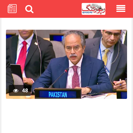
Skip
to
content
48