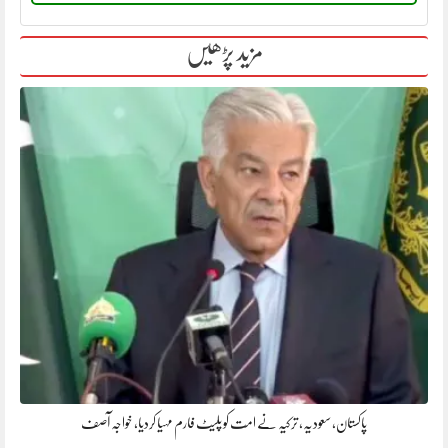
مزید پڑھیں
پاکستان، سعودیہ، ترکیہ نے امّت کو پلیٹ فارم مہیا کردیا، خواجہ آصف