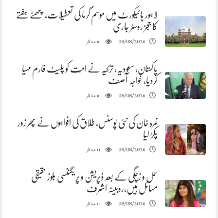
لاہور ہائیکورٹ میں موسم گرما کی تعطیلات، چھٹے ہفتے
کا ججز روسٹر جاری
مناظر
08/08/2026
10
پاکستان، سعودیہ، ترکیہ نے امّت کو پلیٹ فارم مہیا
کردیا، خواجہ آصف
مناظر
08/08/2026
10
نمرہ خان کی نئی پوسٹس، طلاق کی افواہوں نے پھر زور
پکڑ لیا
مناظر
08/08/2026
11
حمل و زچگی کے بعد ڈپریشن و پریگننسی بلوز حقیقی
مسائل ہیں،روبینہ اشرف
مناظر
08/08/2026
13