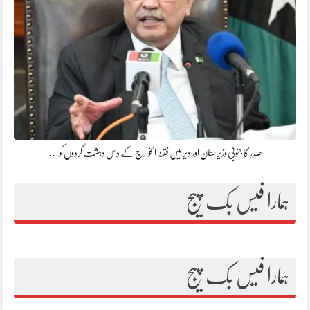
صدرِ کا جنوبی وزیرستان اور دیر میں فتنہ الخوارج کے دس دہشت گردوں کو…
ہمارا فیس بک پیج
ہمارا فیس بک پیج