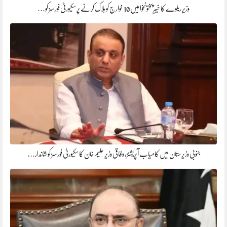
وزیر ریلوے کا خیبرپختونخوا میں 10 خوارج کو ہلاک کرنے پر سکیورٹی فورسز کو…
جنوبی وزیرستان میں کامیاب آپریشنز، وفاقی وزیر علیم خان کا سکیورٹی فورسز کو شاندار…