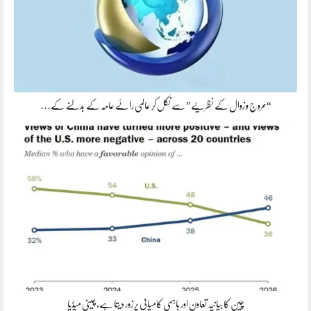
“عروج و زوال کے نظریے” سے نکل کر عالمی رائے عامہ کے بدلنے کے…
چین کا بیانیہ تعاون اور باہمی کامیابی پر زور دیتا ہے، چینی میڈیا