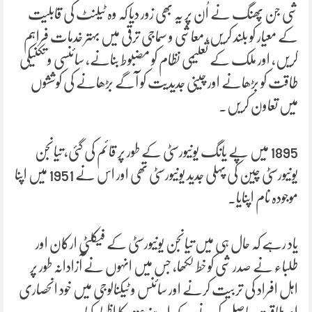
شی جن پھنگ نے اُن پر یہ بھی زور دیا کہ وہ ٹیلنٹ کی قابلیت
کے معیار کو بلند کریں، معاشی و سماجی ترقی میں بہتر خدمات فراہم
کریں، اور ملک کے تعلیمی نظام کو مضبوط بنانے، سائنسی و تکنیکی
طاقت کو بڑھانے اور چینی جدیدیت کو آگے بڑھانے کی کوششوں
میں تعاون کریں۔
1895 میں پے یانگ یونیورسٹی کے طور پر قائم کی گئی، تیانجن
یونیورسٹی چین کی پہلی جدید یونیورسٹی تھی اور اس نے 1951 میں اپنا
موجودہ نام اپنایا۔
یاد رہے کہ حال ہی میں تیانجن یونیورسٹی کے فیکلٹی ارکان اور
طلباء نے صدر شی کو خط لکھا، جس میں انہوں نے آزادانہ طور پر
اہل افراد کی تربیت کرنے اور سائنس و ٹیکنالوجی میں خود انحصاری