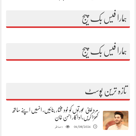
ہمارا فیس بک پیج
ہمارا فیس بک پیج
تازہ ترین پوسٹ
مرد اپنی عورتوں کو خود مختار بنائیں، انہیں اپنے ساتھ
کھڑا کریں،اداکار احسن خان
مناظر
06/08/2026
1