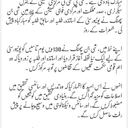
مبارک باد دی ہے۔سی پی سی کی مرکزی کمیٹی کے جنرل
سیکرٹری ، صدر مملکت اور مرکزی فوجی کمیشن کے چیئرمین شی جن
پھنگ نے یونیورسٹی کے اساتذہ، طلبہ اور سابق طلبہ کو مبارکباد پیش
کی۔جمعرات کے روز
اپنے خط میں، شی جن پھنگ نے130ویں یوم تاسیس کو یونیورسٹی
کے لیے ایک نیا نقطہ آغاز قرار دیا اور اساتذہ اور طلبہ پر زور دیا کہ وہ
اہم قومی حکمت عملیوں کے تقاضوں پر توجہ مرکوز کریں۔
انہوں نے اس امید کا اظہار کیا کہ وہ تدریس اور سائنسی تحقیق میں
اصلاحات کو مزید گہرا کریں گے، بنیادی تحقیق میں کوششوں کو
مضبوط کریں گے، اور سائنس و ٹیکنالوجی میں وسیع پیمانے پر پیش
رفت حاصل کریں گے۔