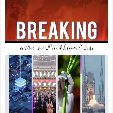
جاپان میں عسکریت پسندی کی ایک نئی شکل ابھر رہی ہے، چینی میڈیا