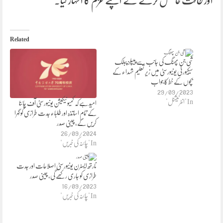
اور طاقت حاصل کرنے کے اپنے عزم کا اظہار کیا۔
Related
شی جن پھنگ کی جانب سے پیپلز پبلک
سیکیورٹی یونیورسٹی میں زیر تعلیم شہداء کے
بچوں کے خط کا جواب
29/09/2023
In "انٹرنیشنل"
امید ہے کہ کمیونیکیشن یونیورسٹی آف چائنا
کے تمام اساتذہ اور طلباء جدت طرازی کو گہرا
کریں گے، چینی صدر
26/09/2024
In "چائنہ کی خبریں"
نارتھ ایسٹرن یونیورسٹی اصلاحات اور جدت
طرازی کو جاری رکھے گی، چینی صدر
16/09/2023
In "چائنہ کی خبریں"