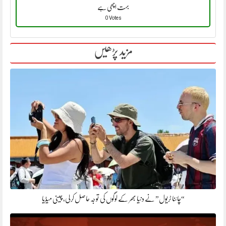
بہت اچھی ہے
0 Votes
مزید پڑھیں
“چائنا ٹریول” نے دنیا بھر کے لوگوں کی توجہ حاصل کر لی، چینی میڈیا