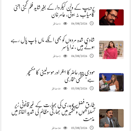
پردیپ کے ولن کیکردار کے بغیر شاید فلم گجنی اتنی
کامیاب نہ ہوتی، عامر خان
مناظر
06/08/2026
2
شادی شدہ مردوں کو بھی انکے ماں باپ پال رہے
ہوتے ہیں ، ندا یاسر
مناظر
06/08/2026
2
مودی دور حاضر کا ہٹلر اور موسولینی کا مکسچر
ہے’عظمیٰ بخاری
مناظر
05/08/2026
23
طارق فضل چوہدری کی بھارت کے غیر قانونی زیر
تسلط جموں و کشمیر میں بھارتی مظالم کی شدید الفاظ میں
مذمت
مناظر
05/08/2026
24