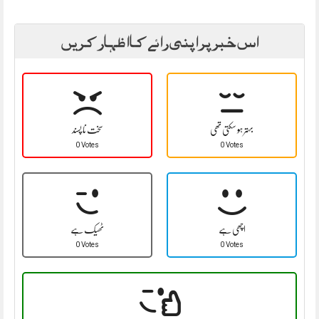
اس خبر پر اپنی رائے کا اظہار کریں
بہتر ہو سکتی تھی
سخت نا پسند
0 Votes
0 Votes
اچھی ہے
ٹھیک ہے
0 Votes
0 Votes