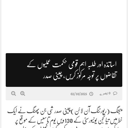
اساتذہ اور طلبہ اہم قومی حکمت عملیوں کے
تقاضوں پر توجہ مرکوز کریں، چینی صدر
0 تبصرے
02/10/2025
بیجنگ (رپورٹنگ آن لائن)چینی صدر شی جن پھنگ نے ایک
خط میں تیانجن یونیورسٹی کے 130ویں یوم تاسیس کے موقع پر