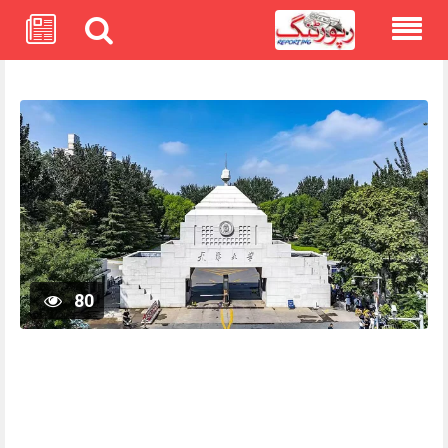
Skip
to
content
80