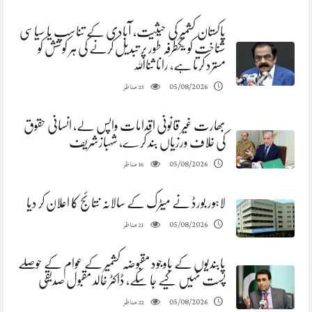
پاکستان کشمیر کی حیثیت، آبادی کے تناسب یا سیاسی
شناخت کو یکطرفہ طور پر تبدیل کرنے کی ہر کوشش کو
مسترد کرتا ہے، رانا ثنااللہ
مناظر
05/08/2026
23
بھارت غیر قانونی اقدامات واپس لے، انسانی حقوق
کی خلاف ورزیاں بند کرے، شہبازشریف
مناظر
05/08/2026
16
لاہور بورڈ نے میٹرک کے سالانہ نتائج کا اعلان کر دیا
مناظر
05/08/2026
21
پابندیوں کے باوجود مقبوضہ کشمیر کے عوام کے حوصلے
پست نہیں کیے جا سکے، ڈاکٹر خالد مقبول صدیقی
مناظر
05/08/2026
22