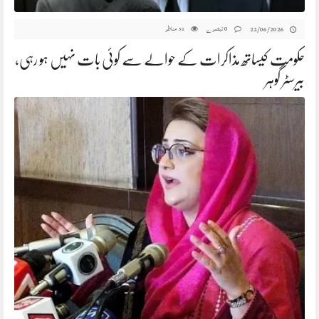
0 تبصرے
مناظر
22/06/2026
32
حکومت کیساتھ مذاکرات کے حوالے سے کوئی بات نہیں ہو رہی،
بیرسٹر گوہر