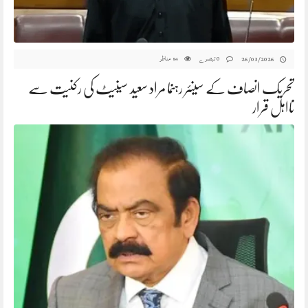
0 تبصرے
مناظر
26/03/2026
84
تحریک انصاف کے سینئر رہنما مراد سعید سینیٹ کی رکنیت سے
نااہل قرار