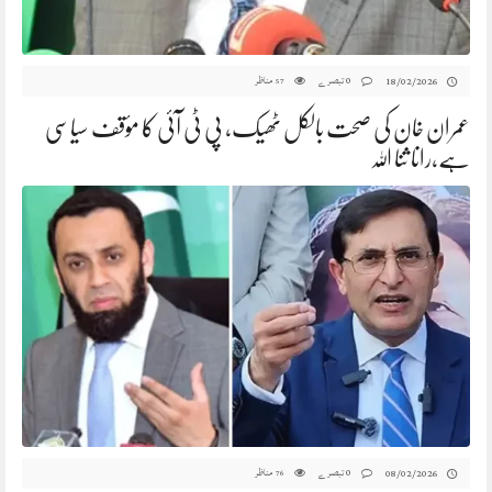
0 تبصرے
مناظر
18/02/2026
57
عمران خان کی صحت بالکل ٹھیک، پی ٹی آئی کا مؤقف سیاسی
ہے،رانا ثنا اللہ
0 تبصرے
مناظر
08/02/2026
76