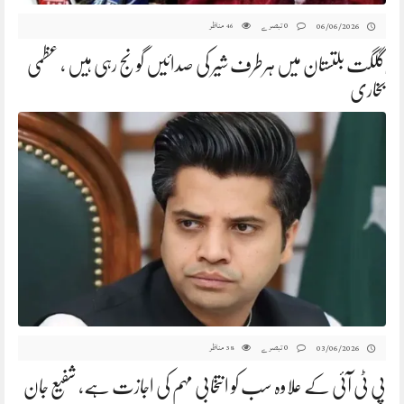
0 تبصرے
مناظر
06/06/2026
46
گلگت بلتستان میں ہرطرف شیر کی صدائیں گونج رہی ہیں ، عظمی
ٰبخاری
0 تبصرے
مناظر
03/06/2026
38
پی ٹی آئی کے علاوہ سب کو انتخابی مہم کی اجازت ہے، شفیع جان