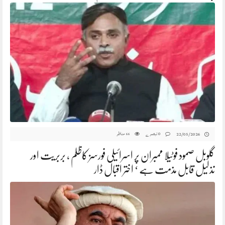
0 تبصرے
مناظر
22/05/2026
66
گلوبل صمود فوٹیلا ممبران پر اسرائیلی فورسز کاظلم ، بربریت اور
تذلیل قابل مذمت ہے ‘ اختر اقبال ڈار