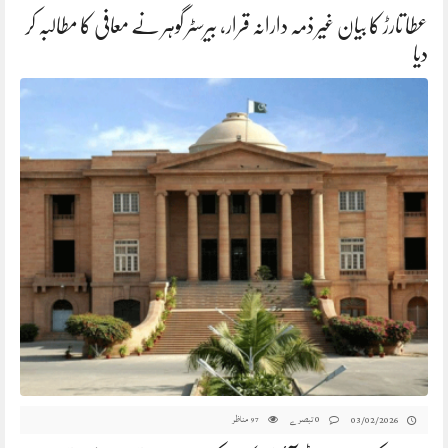
عطا تارڑ کا بیان غیر ذمہ دارانہ قرار، بیرسٹر گوہر نے معافی کا مطالبہ کر
دیا
0 تبصرے
مناظر
03/02/2026
97