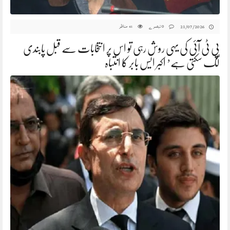
0 تبصرے
مناظر
21/07/2026
41
پی ٹی آئی کی یہی روش رہی تو اس پر انتخابات سے قبل پابندی
لگ سکتی ہے’ اکبر ایس بابر کا انتباہ