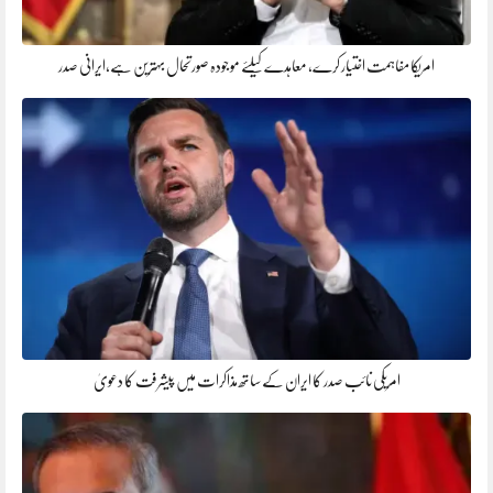
امریکا مفاہمت اختیار کرے، معاہدے کیلئے موجودہ صورتحال بہترین ہے،ایرانی صدر
امریکی نائب صدر کا ایران کے ساتھ مذاکرات میں پیشرفت کا دعویٰ