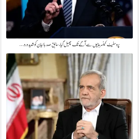
پروسٹیٹ کینسر ہڈیوں سے آگے تک پھیل گیا، سابق صدر بائیڈن کو شدید درد…