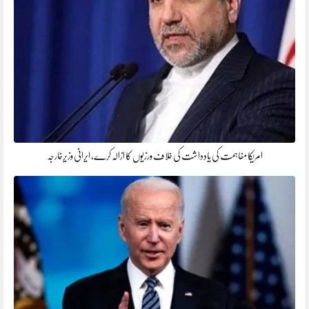
امریکا مفاہمت کی یادداشت کی خلاف ورزیوں کا ازالہ کرے، ایرانی وزیرخارجہ