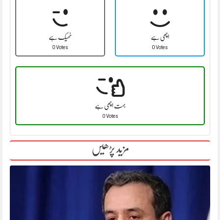
اچھی ہے
ٹھیک ہے
0 Votes
0 Votes
بہت اچھی ہے
0 Votes
مزید پڑھیں