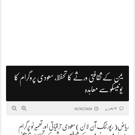
یمن کے ثقافتی ورثے کا تحفظ، سعودی پروگرام کا
یونیسکو سے معاہدہ
0 تبصرے
02/02/2026
ریاض( رپورٹنگ آن لائن)سعودی ترقیاتی اور تعمیر نو پرگرام