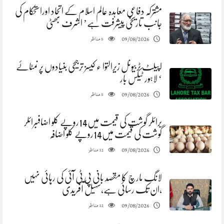
مشترکہ دفاعی معاہدہ عالم اسلام کے اتحاد اوراستحکام کی
جانب تاریخی پیشرفت ہے’ اشرف بھٹی
مناظر
09/08/2026
5
اپیلٹ ٹربیونل زیرالتوا ء کیسز ترجیحی بنیادوں پر نمٹائے
‘ لاہور ٹیکس بار
مناظر
09/08/2026
5
برائلر گوشت کی قیمت میں14روپے کلو اضافہبرائلر
گوشت کی قیمت میں14روپے کلو اضافہ
مناظر
09/08/2026
12
لانگ مارچ کا مقصد بانی پی ٹی آئی کی رہائی نہیں
،ان تک رسائی ہے،سہیل آفریدی
مناظر
09/08/2026
12