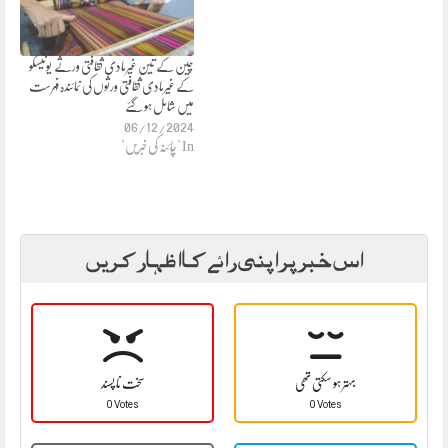
چین کے تین غیرمادی ثقافتی ورثے یونیسکو
کے غیرمادی ثقافتی ورثوں کی نمائندہ فہرست
میں شامل ہو گئے
06/12/2024
In "چائنہ کی خبریں"
اس خبر پر اپنی رائے کا اظہار کریں
بہتر ہو سکتی تھی
سخت نا پسند
0 Votes
0 Votes