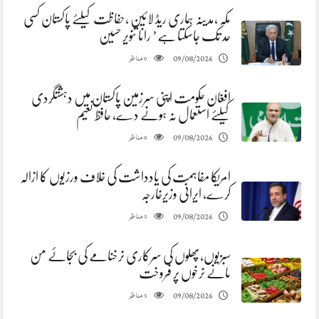
مکہ ،مدینہ ہماری ریڈ لائین ،حفاظت کیلئے پاکستان کسی
حد تک جاسکتا ہے’ رانا تنویر حسین
مناظر
09/08/2026
0
افغان حکومت اپنی سرزمین پاکستان میں دہشتگردی
کیلئے استعمال نہ ہونے دے، حافظ نعیم
مناظر
09/08/2026
0
امریکا مفاہمت کی یادداشت کی خلاف ورزیوں کا ازالہ
کرے، ایرانی وزیرخارجہ
مناظر
09/08/2026
5
سبزیوں،پھلوں کی سرکاری نرخنامے کی بجائے من
مانے نرخوں پر فروخت
مناظر
09/08/2026
5