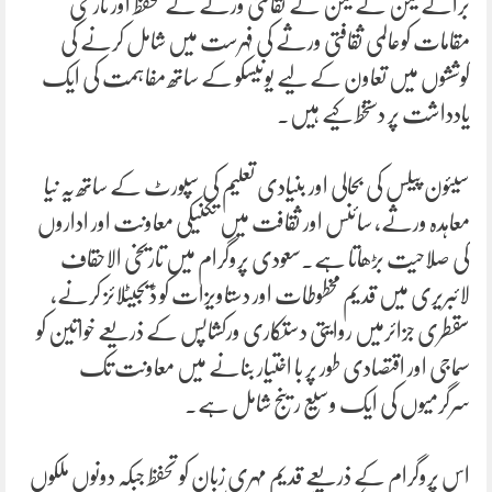
برائے یمن نے یمن کے ثقافتی ورثے کے تحفظ اور تاریخی
مقامات کوعالمی ثقافتی ورثے کی فہرست میں شامل کرنے کی
کوششوں میں تعاون کے لیے یونیسکو کے ساتھ مفاہمت کی ایک
یادداشت پر دستخط کیے ہیں۔
سیئون پیلس کی بحالی اور بنیادی تعلیم کی سپورٹ کے ساتھ یہ نیا
معاہدہ ورثے، سائنس اور ثقافت میں تکنیکی معاونت اور اداروں
کی صلاحیت بڑھاتا ہے۔سعودی پروگرام میں تاریخی الاحقاف
لائبریری میں قدیم مخطوطات اور دستاویزات کو ڈیجیٹلائز کرنے،
سقطری جزائرمیں روایتی دستکاری ورکشاپس کے ذریعے خواتین کو
سماجی اور اقتصادی طور پر با اختیار بنانے میں معاونت تک
سرگرمیوں کی ایک وسیع رینج شامل ہے۔
اس پروگرام کے ذریعے قدیم مہری زبان کو تحفظ جبکہ دونوں ملکوں