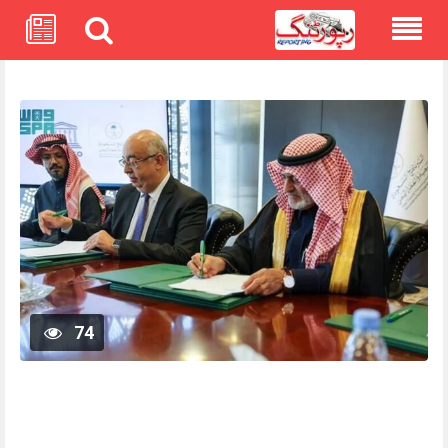
Skip
to
content
74