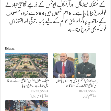
کے مشترکہ میوزیکل اور آرٹسٹک ایونٹس کے ذریعے ثقافتی تبادلے
کو فروغ دیا جا رہا ہے۔ 8 اہم شعبوں میں 268 سے زیادہ منصوبوں
کے ساتھ یہ پروگرام یمنی عوام کے لیے پائیدار ترقی اور اقتصادی
فوائد کو بھی فروغ دیتا ہے۔
Related
صدر اور وزیراعظم کا عالمی یوم ورثہ پر پاکستان
بیجنگ سنٹرل ایکسس” ثقافتی ورثے سے مالا
کی ثقافتی شناخت کے تحفظ کا عہد
مال علاقہ ہے،. چینی میڈ یا
01/08/2024
18/04/2026
In "اہم خبریں"
In "چائنہ کی خبریں"