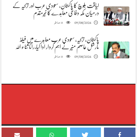
لیاقت بلوچ کا پاکستان، سعودی عرب اور ترکیہ کے
درمیان مکہ دفاعی معاہدے کا خیرمقدم
مناظر
09/08/2026
21
پاکستان، ترکیہ، سعودی عرب معاہدے میں فیلڈ
مارشل عاصم منیر نے اہم کردار ادا کیا،رانا ثناء اللہ
مناظر
09/08/2026
21
Copyright © 2020-2026,reporting Digital Group,rights Reserved.Theme
Designed By Siddique Meo #03334456813