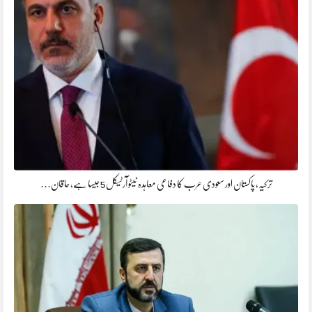
ترکیہ، پاکستان اور سعودی عرب کا دفاعی معاہدہ نیٹو آرٹیکل 5 جیسا ہے، حاقان…