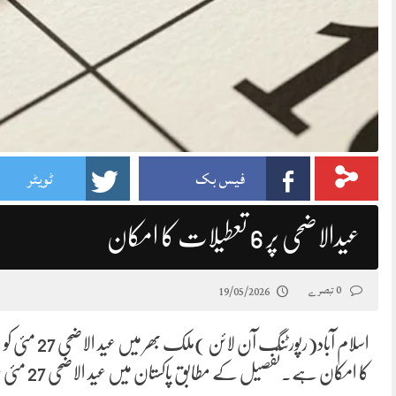
فیس بک
ٹویٹر
عیدالاضحی پر 6 تعطیلات کا امکان
0 تبصرے
19/05/2026
کا امکان ہے۔تفصیل کے مطابق پاکستان میں عید الاضحی 27 مئی بروز بدھ کو مذہبی جوش و جذبے کے ساتھ منائی جائے گی۔