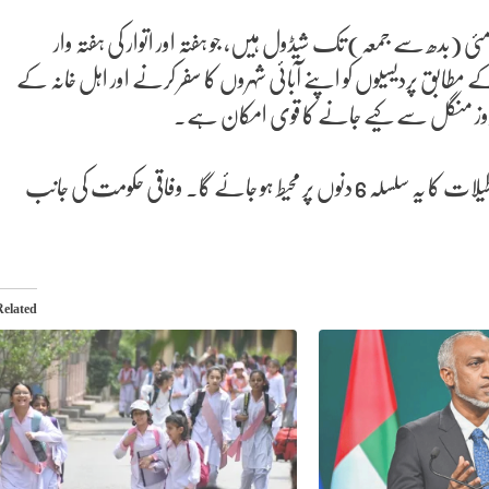
کاری کیلنڈر کے مطابق عید الاضحی کی تعطیلات 27 مئی سے 29 مئی (بدھ سے جمعہ) تک شیڈول ہیں، جو ہفتہ اور اتوار کی ہفتہ وار
حکومتی ذرائع کے مطابق پردیسیوں کو اپنے آبائی شہروں کا سفر کرنے اور اہل خانہ کے
اگر وفاقی حکومت کی جانب سے یہ منظوری دے دی گئی تو عید کی تعطیلات کا یہ سلسلہ 6 دنوں پر محیط ہو جائے گا۔ وفاقی حکومت کی جانب
Related