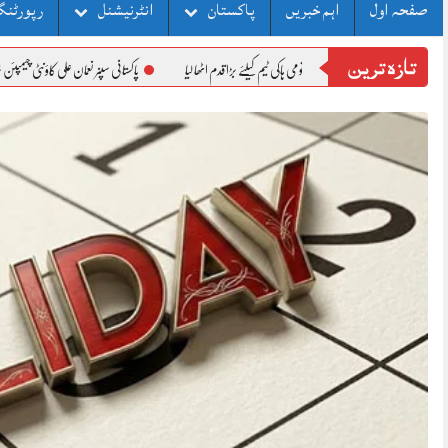
صفحہ اول
اہم خبریں
پاکستان
انٹرنیشنل
رپورٹنگ
تازہ ترین
 ورلڈ کپ سے قبل قومی ہاکی ٹیم کیلئے بڑا قدم اٹھا لیا
پاکستانی سپنر نعمان علی کاؤنٹی چیمپئن شپ میں لنکا