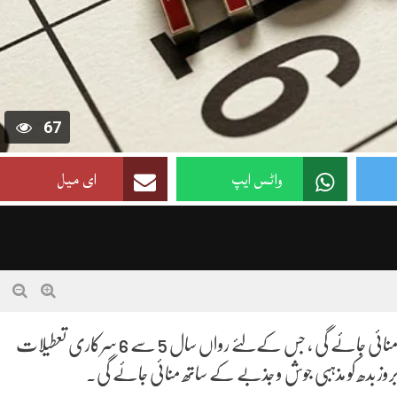
67
واٹس ایپ
ای میل
اسلام آباد(رپورٹنگ آن لائن )ملک بھر میں عید الاضحی 27 مئی کو منائی جائے گی ، جس کےلئے رواں سال 5 سے 6 سرکاری تعطیلات