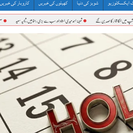
 ایکسکلوزیو
شوبز کی دنیا
کھیلوں کی خبریں
کاروبار کی خبریں
شائر کا حصہ بن گئے
ثمینہ احمد میری استاد اور سب سے بڑی رہنما ہیں، ثانیہ سعید
صحت مند فلرٹن