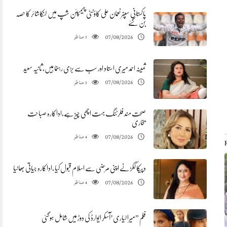
پاکستانی سپنر نعمان علی کاؤنٹی چیمپئن شپ میں لنکاشائر کا حصہ
بن گئے
مناظر
07/08/2026
3
ثمینہ احمد میری استاد اور سب سے بڑی رہنما ہیں، ثانیہ سعید
مناظر
07/08/2026
3
صحت مند فلرٹنگ بہت اچھی چیز ہے،اداکارہ صباحت
بخاری
مناظر
07/08/2026
4
دپیکا ککڑنے اپنی مرضی سے اسلام قبول کیا ،اداکارہ جیاتی بھاٹیا
مناظر
07/08/2026
4
فلم ”میرا لیاری’آسکر ایوارڈ کی دوڑ میں شامل ہوگئی