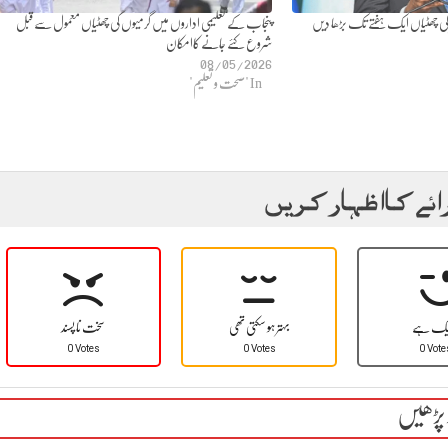
ی چھٹیاں ایک ہفتے تک بڑھا دیں
پنجاب کے تعلیمی اداروں میں گرمیوں کی چھٹیاں معمول سے قبل
شروع کئے جانے کاامکان
08/05/2026
In "صحت و تعلیم"
ائے کا اظہار کریں
یک ہے
بہتر ہو سکتی تھی
سخت نا پسند
0 Votes
0 Votes
0 Vote
 پڑھیں