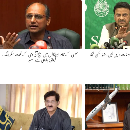
امات واپس لیں، ضیا الحسن لنجار
سیسی کے تمام اسپتالوں میں ایچ آئی وی کے تحت اسکریننگ
کروائی جارہی ہے،سعید…