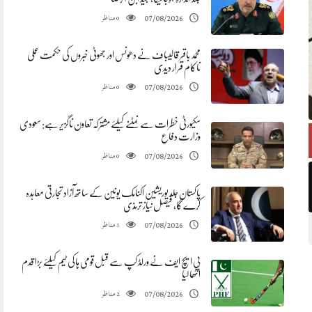
مناظر
07/08/2026
0
محمد باقر قالیباف نے دھونس اور جھوٹی خبروں کی حکمت عملی
ناکام قرار دیدی
مناظر
07/08/2026
0
سکیورٹی خطرات سے نمٹنے کیلئے مشترکہ تعاون ناگزیر ہے: سعودی
وزارت دفاع
مناظر
07/08/2026
0
پاکستان جلد یوریشین اکنامک یونین کے ساتھ آزاد تجارتی معاہدہ
کرے گا، فیصل نیاز ترمذی
مناظر
07/08/2026
1
پی ایچ ایف نے ورلڈ کپ سے قبل قومی ہاکی ٹیم کیلئے بڑا قدم
اٹھا لیا
مناظر
07/08/2026
2