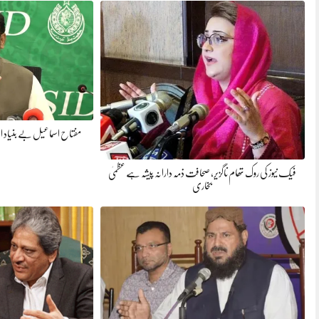
مفتاح اسماعیل بے بنیاد الز
فیک نیوز کی روک تھام ناگزیر، صحافت ذمہ دارانہ پیشہ ہے عظمیٰ
بخاری