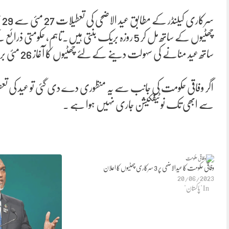
سر
چھٹیوں کے ساتھ مل کر 5 روزہ بریک بنتی ہیں۔تاہم، 
ساتھ عید منانے کی سہولت دینے کے لئے چھٹیوں کا آغاز 26 مئی بروز منگل سے کیے جانے کا قوی امکان ہے۔
سے ابھی تک نوٹیفکیشن جاری نہیں ہوا ہے ۔
وفاقی حکومت کا عیدالاضحی پر 3 سرکاری چھٹیوں کا اعلان
20/06/2023
In "پاکستان"