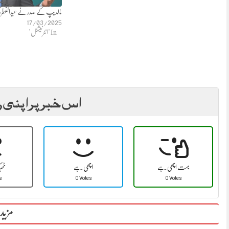
مالدیپ کے صدر نے عیدالفطر ک
17/03/2025
In "انٹرنیشنل"
اس خبر پر اپنی ر
بہت اچھی ہے
اچھی ہے
ٹھ
s
0 Votes
0 Votes
مزید