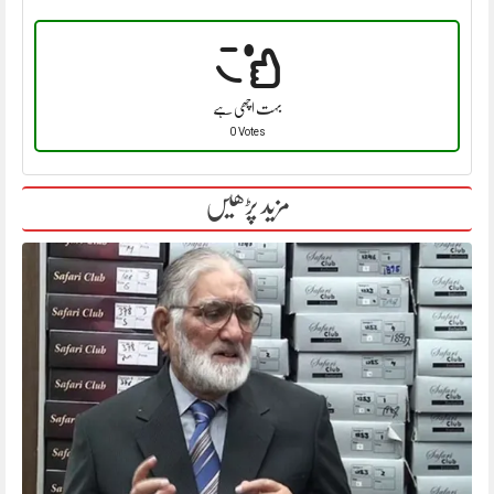
بہت اچھی ہے
0 Votes
مزید پڑھیں