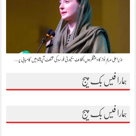
وزیراعلیٰ مریم نواز کا دہشتگردوں کیخلاف سکیورٹی فورسز کی مختلف آپریشنز میں کامیابی پر…
ہمارا فیس بک پیج
ہمارا فیس بک پیج