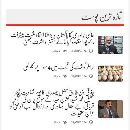
تازہ ترین پوسٹ
عالمی برادری کا پاکستان پر بڑھتا اعتماد مثبت پیشرفت
،بھرپور استفادہ کیا جائے’ شہزاداشرف بھٹی
مناظر
08/08/2026
4
برائلر گوشت کی قیمت میں14روپے کلو کمی
مناظر
08/08/2026
4
وفاقی وزیر طارق فضل چوہدری کا یومِ شہادتِ میجر
طفیل محمد شہید، نشانِ حیدر کے موقع پر ان کی عظیم
قربانی، بے مثال بہادری اور لازوال حب الوطنی کو
خراجِ عقیدت
مناظر
08/08/2026
3