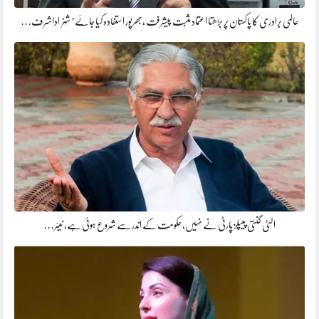
عالمی برادری کا پاکستان پر بڑھتا اعتماد مثبت پیشرفت ،بھرپور استفادہ کیا جائے’ شہزاداشرف…
الٹی گنتی پیپلز پارٹی نے نہیں، حکومت کے اندر سے شروع ہوئی ہے، نیئر…