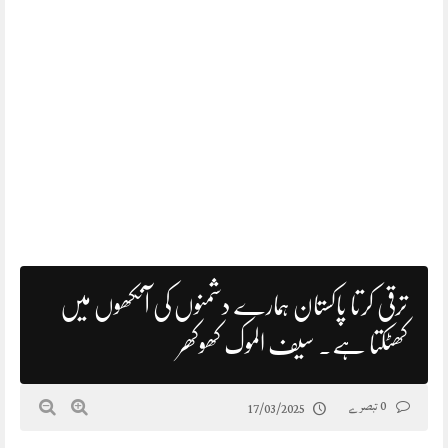
ترقی کرتا پاکستان ہمارے دشمنوں کی آنکھوں میں
کھٹکتا ہے۔ سیف الموک کھوکھر
0 تبصرے
17/03/2025