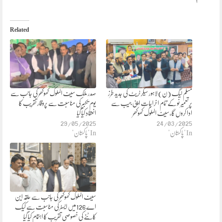
Related
مسلم لیگ (ن) لاہور سیکرٹریٹ کی جدید طرز
صدر ملک سیف الملوک کھوکھر کی جانب سے
پرتعمیر نو کے تمام اخراجات اپنی جیب سے
یوم تکبیر کی مناسبت سے پروقار تقریب کا
ادا کروں گا،سیف الملوک کھوکھر
انعقاد کیا گیا
29/05/2025
24/03/2025
In "پاکستان"
In "پاکستان"
سیف الملوک کھوکھر کی جانب سے حلقہ این
اے 126میں ایسٹر کی مناسبت سے کیک
کاٹنے کی خصوصی تقریب کا اہتمام کیا گیا