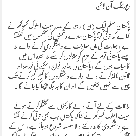
رپورٹنگ آن لائن
پاکستان مسلم لیگ (ن) لاہور کے صدر سیف الملو ک کھوکھر نے
کہا ہے کہ ترقی کرتا پاکستان ہمارے دشمنوں کی آنکھوں میں کھٹکتا
ہے ، بھارت کی مالی معاونت سے دہشتگردی کرنے والے نہ
پہلے پاکستانی قوم کے عزم کو متزلزل کر سکے نہ آئندہ اس میں
کامیاب ہوں گے ، پاکستان کی بہادر افواج ، سکیورٹی فورسز اور
قانون نافذ کرنے والے ادارے دہشتگردوں کا قلع قمع کرنے تک
چین سے نہیں بیٹھیں گے اور ان کا ہر جگہ پیچھا کیا جائے گا ۔
ملاقات کے لئے آنے والے کارکنوں سے گفتگو کرتے ہوئے
سیف الملوک کھوکھر نے کہا کہ پاکستان جب بھی ترقی کرنے لگتا
ہے دہشتگردی کا نہ رکنے والا سلسلہ شروع ہو جاتا ہے ، اس کے