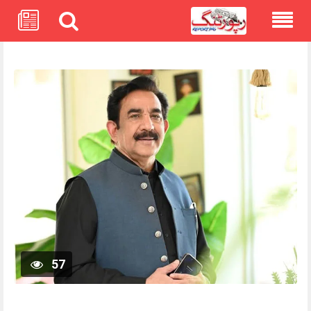
Skip
to
content
57