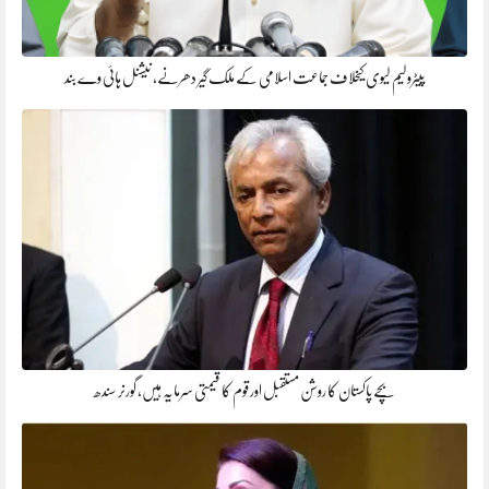
پیٹرولیم لیوی کیخلاف جماعت اسلامی کے ملک گیر دھرنے، نیشنل ہائی وے بند
بچے پاکستان کا روشن مستقبل اور قوم کا قیمتی سرمایہ ہیں، گورنر سندھ