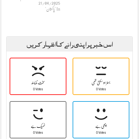
21/04/2025
In "پاکستان"
اس خبر پر اپنی رائے کا اظہار کریں
بہتر ہو سکتی تھی
سخت نا پسند
0 Votes
0 Votes
اچھی ہے
ٹھیک ہے
0 Votes
0 Votes