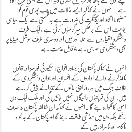
پیچھے کون سے ہاتھ کار فرما ہیں ساری دنیا اس سے اچھی طرح آگاہ
ہے ۔ انہوں نے کہا کہ ایسے حالات میں جب پوری قوم کو
مضبوط اتحاد اور یگانگت کی ضرورت ہے بد قسمتی سے ایک سیاسی
جماعت اس کے برعکس سر گرمیاں کرتی ہے ، ایک طرف
دہشتگرد ہتھیاروں سے حملہ آور ہیں اور دوسری طرف سوشل میڈیا پر
بھی دہشتگردی ہو رہی ہے جو قابل مذمت ہے ۔
انہوں نے کہا کہ پاکستان کی بہادر افواج ، سکیورٹی فورسز اور قانون
نافذ کرنے والے اداروں کے افسران اور جوان دہشتگرد ی کے
خلاف جنگ میں ہر روز اپنی جانوں کے نذرانے پیش کر رہے
ہیں، ان کی قربانیاں رائیگاں نہیں جائیں گی اور ملک ایک دن
امن کا گہوارہ بنے گا ۔انہوں نے کہا کہ ان شا اللہ پاکستان نہ صرف
خطے بلکہ دنیا میں معاشی طاقت بنے گا اور پاکستان کے بد خواہ
ناکام اور نا مراد رہیں گے