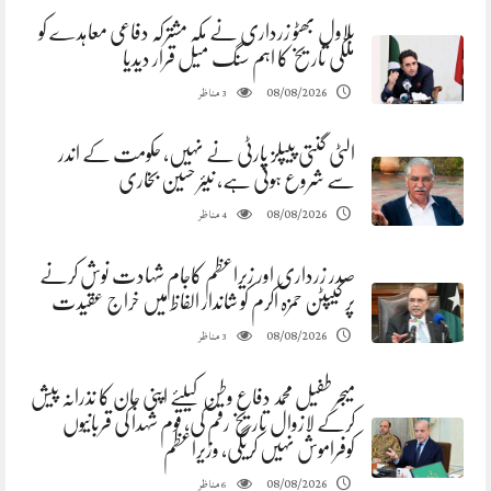
بلاول بھٹو زرداری نے مکہ مشترکہ دفاعی معاہدے کو
ملکی تاریخ کا اہم سنگ میل قرار دیدیا
مناظر
08/08/2026
3
الٹی گنتی پیپلز پارٹی نے نہیں، حکومت کے اندر
سے شروع ہوئی ہے، نیئر حسین بخاری
مناظر
08/08/2026
4
صدر زرداری اور زیراعظم کاجام شہادت نوش کرنے
پر کیپٹن حمزہ اکرم کو شاندار الفاظ میں خراج عقیدت
مناظر
08/08/2026
3
میجر طفیل محمد دفاع وطن کیلئے اپنی جان کا نذرانہ پیش
کرکے لازوال تاریخ رقم کی، قوم شہدا کی قربانیوں
کوفراموش نہیں کریگی، وزیراعظم
مناظر
08/08/2026
6