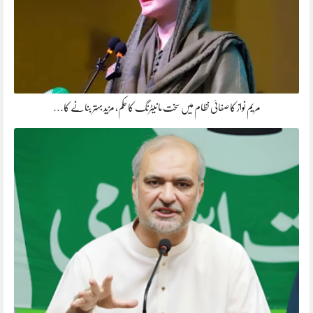
مریم نواز کا صفائی نظام میں سخت مانیٹرنگ کا حکم، مزید بہتر بنانے کا…