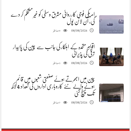
امریکی فوجی کارروائی مشرق وسطیٰ کو غیر مستحکم کر دے
گی، آن لائن پول
مناظر
08/08/2026
9
اقوام متحدہ کے اہلکار کی جانب سے چین کی پائیدار
ترقی کی پذیرائی
مناظر
08/08/2026
5
چین میں ابھرتے ہوئے صنعتی شعبوں میں قائم
ہونے والے نئے کاروباری اداروں کی تعداد 4 لاکھ
تک پہنچ گئی
مناظر
08/08/2026
7