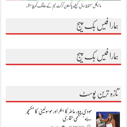
مائیکل سمتھ 2 سال کیلئے پاکستان کرکٹ ٹیم کے بیٹنگ کوچ مقرر
ہمارا فیس بک پیج
ہمارا فیس بک پیج
تازہ ترین پوسٹ
مودی دور حاضر کا ہٹلر اور موسولینی کا مکسچر
ہے’عظمیٰ بخاری
مناظر