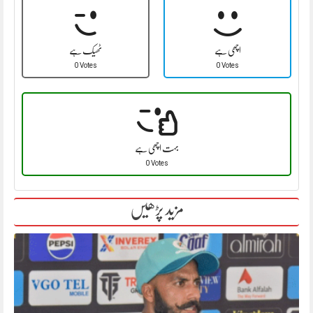
اچھی ہے
ٹھیک ہے
0 Votes
0 Votes
بہت اچھی ہے
0 Votes
مزید پڑھیں