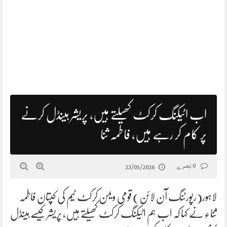
اب اٹیکنگ کرکٹ کھیلتے ہیں، پریشر ہینڈل کرنے
پر کام کر رہے ہیں، فاطمہ ثنا
0 تبصرے
23/05/2026
لاہور(رپورٹنگ آن لائن) قومی ویمن کرکٹ ٹیم کی کپتان فاطمہ
ثناء نے کہا کہ اب ہم اٹیکنگ کرکٹ کھیلتے ہیں، پریشر کیسے ہینڈل