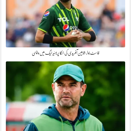
فاسٹ بولر شاہین آفریدی کی لنکا پریمئیر لیگ میں واپسی