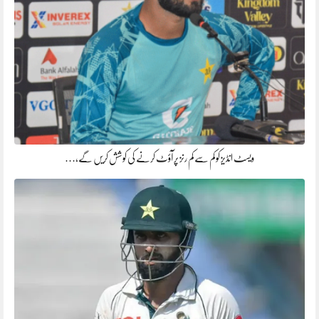
ویسٹ انڈیز کو کم سے کم رنز پر آؤٹ کرنے کی کوشش کریں گے،…