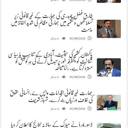
05/08/2026
17
طارق فضل چوہدری کی بھارت کے غیر قانونی زیر
تسلط جموں و کشمیر میں بھارتی مظالم کی شدید الفاظ میں
مذمت
مناظر
05/08/2026
21
پاکستان کشمیر کی حیثیت، آبادی کے تناسب یا سیاسی
شناخت کو یکطرفہ طور پر تبدیل کرنے کی ہر کوشش کو
مسترد کرتا ہے، رانا ثنااللہ
مناظر
05/08/2026
21
بھارت غیر قانونی اقدامات واپس لے، انسانی حقوق
کی خلاف ورزیاں بند کرے، شہبازشریف
مناظر
05/08/2026
14
لاہور بورڈ نے میٹرک کے سالانہ نتائج کا اعلان کر دیا