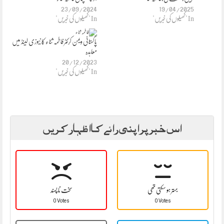
23/09/2024
19/04/2025
In "کھیلوں کی خبریں"
In "کھیلوں کی خبریں"
پاکستانی ویمن کرکٹر فاطمہ ثناء کا نیوزی لینڈ میں
معاہدہ
20/12/2023
In "کھیلوں کی خبریں"
اس خبر پر اپنی رائے کا اظہار کریں
بہتر ہو سکتی تھی
سخت نا پسند
0 Votes
0 Votes