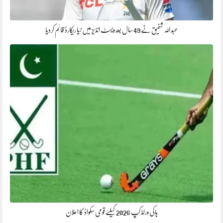
عبداللہ شفیق نے 49 سال بعد ویسٹ انڈیز میں نیا ریکارڈ قائم کردیا
ہاکی ورلڈ کپ 2026 کیلئے قومی سکواڈ کا اعلان