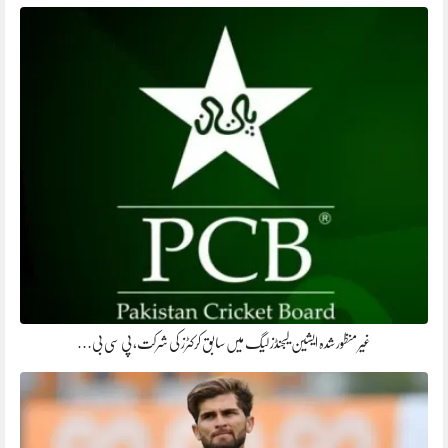
غیر منظور شدہ ایشین لیجنڈز لیگ میں سابق کرکٹرز کی شرکت، پی سی بی…