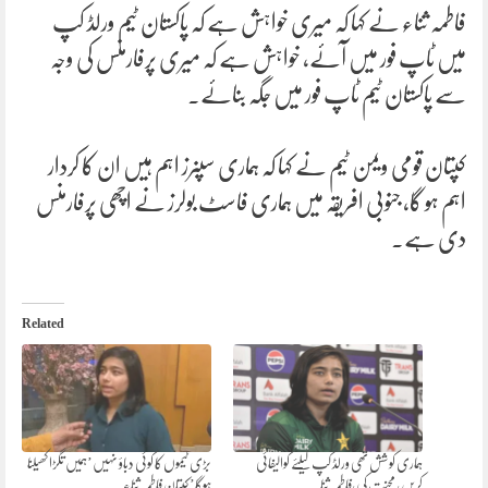
فاطمہ ثناء نے کہا کہ میری خواہش ہے کہ پاکستان ٹیم ورلڈ کپ
میں ٹاپ فور میں آئے، خواہش ہے کہ میری پرفارمنس کی وجہ
سے پاکستان ٹیم ٹاپ فور میں جگہ بنائے۔
کپتان قومی ویمن ٹیم نے کہا کہ ہماری سپنرز اہم ہیں ان کا کردار
اہم ہو گا، جنوبی افریقہ میں ہماری فاسٹ بولرز نے اچھی پرفارمنس
دی ہے۔
Related
ہماری کوشش تھی ورلڈ کپ کیلئے کوالیفائی
بڑی ٹیموں کا کوئی دباؤ نہیں’ہمیں تگڑا کھیلنا
کریں، محنت کی،فاطمہ ثنا
ہوگا’ کپتان فاطمہ ثناء