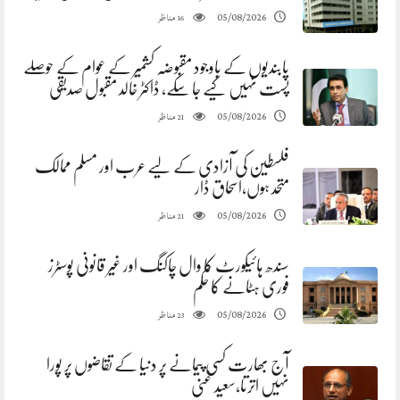
مناظر
05/08/2026
16
پابندیوں کے باوجود مقبوضہ کشمیر کے عوام کے حوصلے
پست نہیں کیے جا سکے، ڈاکٹر خالد مقبول صدیقی
مناظر
05/08/2026
21
فلسطین کی آزادی کے لیے عرب اور مسلم ممالک
متحد ہوں،اسحاق ڈار
مناظر
05/08/2026
21
سندھ ہائیکورٹ کا وال چاکنگ اور غیر قانونی پوسٹرز
فوری ہٹانے کا حکم
مناظر
05/08/2026
23
آج بھارت کسی پیمانے پر دنیا کے تقاضوں پر پورا
نہیں اترتا،سعید غنی