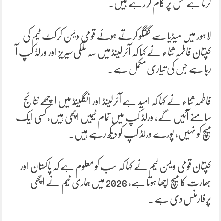
کرنا ہے اس پر کام کر رہے ہیں۔
لاہور میں میڈیا سے گفتگو کرتے ہوئے قومی ویمن کرکٹ ٹیم کی
کپتان فاطمہ ثناء نے کہا کہ آئرلینڈ میں سہ ملکی سیریز اور ورلڈ کپ آ
رہا ہے جس کی تیاری مکمل ہے۔
فاطمہ ثناء نے کہا کہ امید ہے آئرلینڈ اور انگلینڈ میں اچھے نتائج
سامنے آئیں گے، ورلڈ کپ میں تمام ٹیمیں اچھی ہیں، کسی ایک
میچ کو نہیں، پورے ورلڈ کپ کو دیکھ رہے ہیں۔
کپتان قومی ویمن ٹیم نے کہا کہ سب کو معلوم ہے کہ پاکستان اور
بھارت کا میچ اچھا ہوتا ہے، 2026 میں ہماری ٹیم نے اچھی
پرفارمنس دی ہے۔