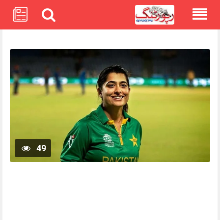
Skip
to
content
49