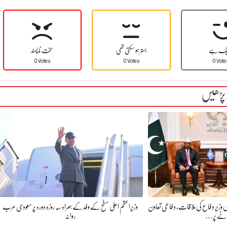
یک ہے
بہتر ہو سکتی تھی
سخت نا پسند
0 Votes
0 Votes
0 Vote
 پڑھیں
ی وزیر دفاع کی ملاقات، دفاعی تعاون
وزیراعظم اعلیٰ سطح کے وفد کے ہمراہ سہ روزہ دورہ پر سعودی عرب
انے پر…
روانہ