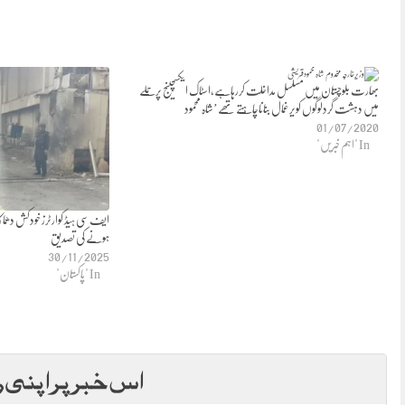
بھارت بلوچستان میں مسلسل مداخلت کررہاہے،اسٹاک ایکسچینج پرحملے
میں دہشت گردلوگوں کویرغمال بناناچاہتے تھے’شاہ محمود
01/07/2020
In "اہم خبریں"
ایف سی ہیڈ کوارٹرز خودکش دھما
ہونے کی تصدیق
30/11/2025
In "پاکستان"
اس خبر پر اپنی ر