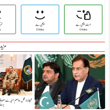
بہت اچھی ہے
اچھی ہے
ٹھ
s
0 Votes
0 Votes
مزید
فیلڈ مارشل عاصم منیر سے صومال
بڑھ