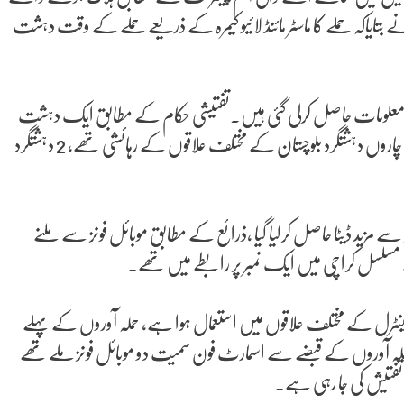
ایاکہ حملے کا ماسٹر مائنڈ لائیو کیمرہ کے ذریعے حملے کے وقت دہشت
معلومات حاصل کرلی گئی ہیں۔تفتیشی حکام کے مطابق ایک دہشت
گرد حملے کے چند سیکنڈ بعد ہی سب انسپکٹر کی فائرنگ سے مارا گیا تھا۔چاروں دہشتگرد بلوچستان کے مختلف علاقوں کے رہائشی تھے، 2 دہشتگرد
سے مزید ڈیٹا حاصل کرلیا گیا ،ذرائع کے مطابق موبائل فونز سے ملنے
 سے مسلسل کراچی میں ایک نمبر پر رابطے میں تھے۔
نٹرل کے مختلف علاقوں میں استعمال ہوا ہے، حملہ آوروں کے پہلے
حملہ آوروں کے قبضے سے اسمارٹ فون سمیت دو موبائل فونز ملے تھے
 تفتیش کی جا رہی ہے۔