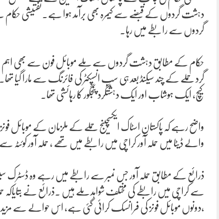
دہشت گردوں کے قبضے سے کیمرہ بھی برآمد ہوا ہے۔تفتیشی حکام نے بت
گردوں سے رابطے میں رہا۔
حکام کے مطابق دہشت گردوں سے ملے موبائل فون سے بھی اہم 
کیچ، ایک ہوشاب اور ایک دہشتگرد پنجگور کا رہائشی تھا۔
واضح رہے کہ پاکستان اسٹاک ایکسچینج حملے کے ملزمان کے موبائل فونز 
والے ڈیٹا میں حملہ آور کراچی میں رابطے میں تھے ، حملہ آور کوئٹہ
ذرائع کے مطابق حملہ آور جس نمبر سے رابطے میں رہے وہ ڈسٹرک سی
سے کراچی میں رابطے کی مختلف شواہد ملے ہیں ۔ذرائع نے بتایاکہ 
،دونوں موبائل فونز کی فرانسک کرائی گئی ہے، اس حوالے سے مزید