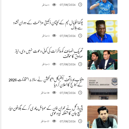
مناظر
07/08/2026
1
یوگنڈا فٹبال ٹیم کے کپتان ڈکیتی مزاحمت کے دوران تشدد
سے ہلاک
مناظر
07/08/2026
2
تحریک انصاف کو مذاکرات کی کوئی دعوت نہیں دی، ایاز
صادق کا مؤقف
مناظر
07/08/2026
3
پنجاب بورڈ آف ٹیکنیکل ایجوکیشن نے سالانہ امتحانات 2026
کے نتائج کا اعلان کر دیا
مناظر
07/08/2026
18
شہباز گل نے عمران خان کے موبائل چوری کر کے بگڈ فون دیا،
شفیع جان کا تہلکہ خیز دعوی
مناظر
07/08/2026
17