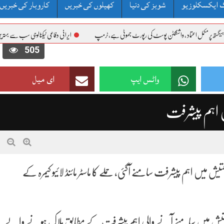
 ایکسکلوزیو
شوبز کی دنیا
کھیلوں کی خبریں
کاروبار کی خبریں
مکمل اعتماد ، واشنگٹن پوسٹ کی رپورٹ جھوٹی ہے،ٹرمپ
ایرانی دفاعی ٹیکنالوجی سب سے بہترین، خطے کے مم
505
واٹس ایپ
ای میل
ں اہم پیشرفت
میں اہم پیشرفت سامنے آگئی، حملے کا ماسٹر مائنڈ لائیو کیمرہ کے
 تفتیش میں سامنے آنے والی اہم پیشرفت کے مطابق ہلاک ہونے والے