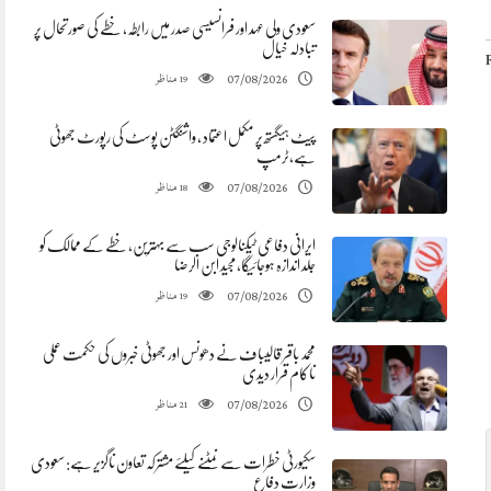
سعودی ولی عہد اور فرانسیسی صدر میں رابطہ، خطے کی صورتحال پر
تبادلہ خیال
مناظر
07/08/2026
19
پیٹ ہیگستھ پر مکمل اعتماد ، واشنگٹن پوسٹ کی رپورٹ جھوٹی
ہے،ٹرمپ
مناظر
07/08/2026
18
ایرانی دفاعی ٹیکنالوجی سب سے بہترین، خطے کے ممالک کو
جلد اندازہ ہوجائیگا، مجید ابن الرضا
مناظر
07/08/2026
19
محمد باقر قالیباف نے دھونس اور جھوٹی خبروں کی حکمت عملی
ناکام قرار دیدی
مناظر
07/08/2026
21
سکیورٹی خطرات سے نمٹنے کیلئے مشترکہ تعاون ناگزیر ہے: سعودی
وزارت دفاع