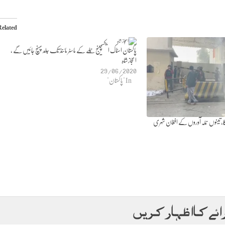
Related
پاکستان اسٹاک ایکسچینج حملے کے ماسٹر مائنڈ تک جلد پہنچ جائیں گے ،
اعجازشاہ
29/06/2020
In "پاکستان"
کا، تینوں حملہ آوروں کے افغان شہری
ائے کا اظہار کریں