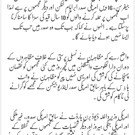
جیفرسن، 16ویں امریکی صدر ابراہام لنکن اور دیگر مجسموں پر ہے لہذا
اب مجسموں پر حملہ کرنے والوں کو 10 سال قید کی سزا کا سامنا کرنا
پڑسکتا ہے۔ انہوں نے کہا کہ جب تک وہ صدر ہیں تب تک
ایسا نہیں ہونے دیا جائے گا۔
واضح رہے کہ مظاہرین نے نسلی پرستی کے خلاف مظاہروں کے
دوران دارالحکومت واشنگٹن میں کچھ روز میں کئی مجسموں کو نقصان
پہنچانے کی کوشش کی اور یہی نہیں پیر کو مظاہرین نے وائٹ
ہاﺅس کے باہر سابق امریکی صدر اینڈریو جیکسن کے مجسمے کو گرانے
کی ناکام کوشش کی۔
امریکی وزیر داخلہ ڈیوڈ برن ہارڈٹ نے سابق امریکی صدور، غیرملکی
اور امریکی جنگی ہیروز اور دیگر شخصیات کے مجسموں کے تحفظ کے