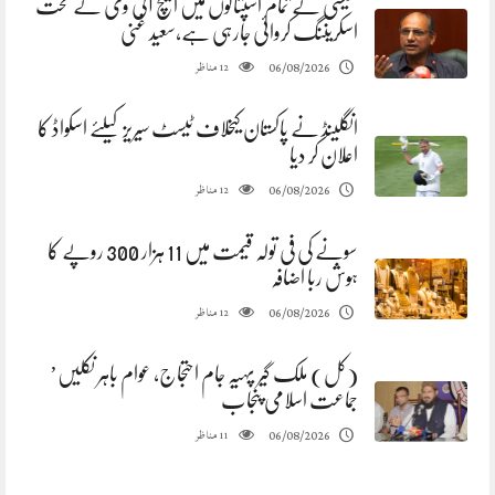
سیسی کے تمام اسپتالوں میں ایچ آئی وی کے تحت
اسکریننگ کروائی جارہی ہے،سعید غنی
مناظر
06/08/2026
12
انگلینڈ نے پاکستان کیخلاف ٹیسٹ سیریز کیلئے اسکواڈ کا
اعلان کر دیا
مناظر
06/08/2026
12
سونے کی فی تولہ قیمت میں 11 ہزار 300 روپے کا
ہوش ربا اضافہ
مناظر
06/08/2026
12
(کل) ملک گیر پہیہ جام احتجاج، عوام باہر نکلیں’
جماعت اسلامی پنجاب
مناظر
06/08/2026
11