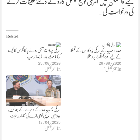
لیے واشنگٹن میں امریکی فوج نیشنل گارڈ کے دستے تعینات کرنے
کی درخواست کی۔
Related
صدر ٹرمپ کے امریکی یادگاروں کے تحفظ
امریکی پرچم نذر آتش ہونے پر کانگرس کا کچھ نہ
کے لیے ایگزیکٹو آرڈر پر دستخط
کرنا باعثِ عار ، ڈونلڈ ٹرمپ
25/06/2020
28/06/2020
In "انٹرنیشنل"
In "انٹرنیشنل"
امریکی نائب صدر کے دورے کے بعد گرین
لینڈ میں امریکی فوجی اڈے کی کمانڈر برطرف
13/04/2025
In "انٹرنیشنل"