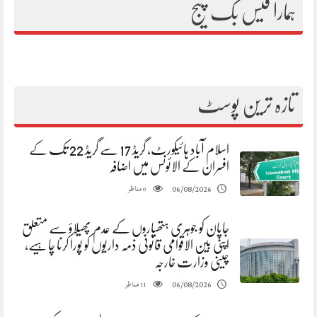
ہمارا فیس بک پیج
تازہ ترین پوسٹ
اسلام آباد ہائیکورٹ، گریڈ 17 سے گریڈ 22 تک کے
افسران کے الائونس میں اضافہ
مناظر
06/08/2026
0
جاپان کو جوہری ہتھیاروں کے عدم پھیلاؤ سے متعلق
اپنی بین الاقوامی قانونی ذمہ داریوں کو پورا کرنا چاہیے،
چینی وزارت خارجہ
مناظر
06/08/2026
11