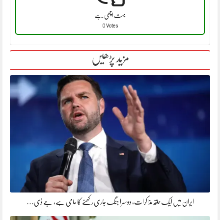
بہت اچھی ہے
0 Votes
مزید پڑھیں
ایران میں ایک حلقہ مذاکرات، دوسرا جنگ جاری رکھنے کا حامی ہے، جے ڈی…