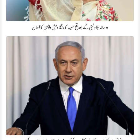
دو سالہ جلاوطنی کے بعد شیخ حسینہ کا بنگلادیش واپسی کا اعلان