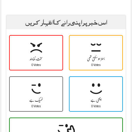
اس خبر پر اپنی رائے کا اظہار کریں
بہتر ہو سکتی تھی
سخت نا پسند
0 Votes
0 Votes
اچھی ہے
ٹھیک ہے
0 Votes
0 Votes