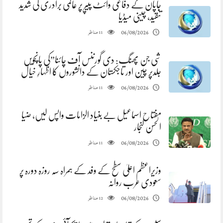
جاپان کے دفاعی وائٹ پیپر پر عالمی برادری کی شدید
تنقید، چینی میڈیا
مناظر
06/08/2026
11
شی جن پھنگ: دی گورننس آف چائنا”کی پانچویں
جلدپر چین اور تاجکستان کے دانشوروں کا اظہارِ خیال
مناظر
06/08/2026
11
مفتاح اسماعیل بے بنیاد الزامات واپس لیں، ضیا
الحسن لنجار
مناظر
06/08/2026
11
وزیراعظم اعلیٰ سطح کے وفد کے ہمراہ سہ روزہ دورہ پر
سعودی عرب روانہ
مناظر
06/08/2026
12