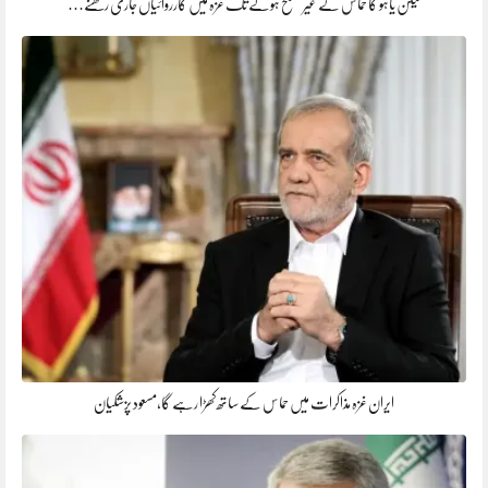
نیتن یاہو کا حماس کے غیر مسلح ہونے تک غزہ میں کارروائیاں جاری رکھنے…
ایران غزہ مذاکرات میں حماس کے ساتھ کھڑا رہے گا،مسعود پزشکیان