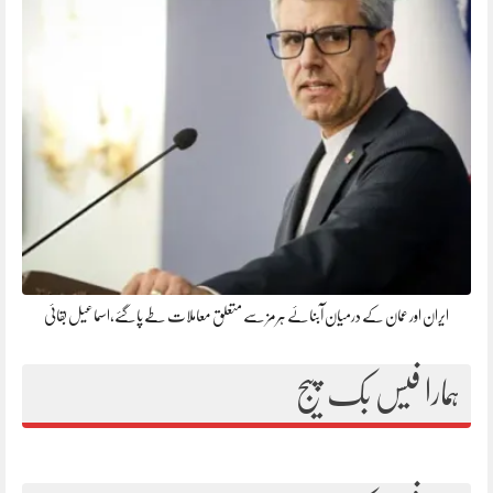
ایران اور عمان کے درمیان آبنائے ہرمز سے متعلق معاملات طے پاگئے،اسماعیل بقائی
ہمارا فیس بک پیج