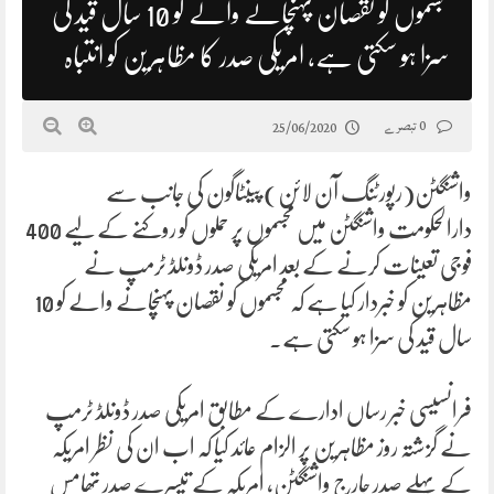
مجسموں کو نقصان پہنچانے والے کو 10 سال قید کی
سزا ہو سکتی ہے، امریکی صدر کا مظاہرین کو انتباہ
0 تبصرے
25/06/2020
واشنگٹن(رپورٹنگ آن لائن) پینٹاگون کی جانب سے
دارالحکومت واشنگٹن میں مجسموں پر حملوں کو روکنے کے لیے 400
فوجی تعینات کرنے کے بعد امریکی صدر ڈونلڈ ٹرمپ نے
مظاہرین کو خبردار کیا ہے کہ مجسموں کو نقصان پہنچانے والے کو 10
سال قید کی سزا ہو سکتی ہے۔
فرانسیسی خبر رساں ادارے کے مطابق امریکی صدر ڈونلڈ ٹرمپ
نے گزشتہ روز مظاہرین پر الزام عائد کیا کہ اب ان کی نظر امریکہ
کے پہلے صدر جارج واشنگٹن، امریکہ کے تیسرے صدر تھامس