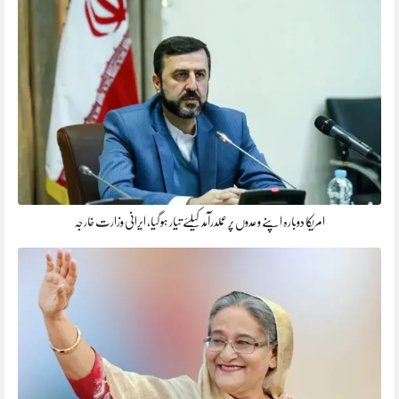
امریکا دوبارہ اپنے وعدوں پر عملدرآمد کیلئے تیار ہو گیا، ایرانی وزارت خارجہ