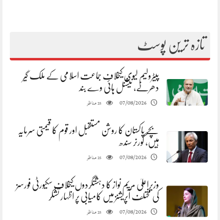
تازہ ترین پوسٹ
پیٹرولیم لیوی کیخلاف جماعت اسلامی کے ملک گیر
دھرنے، نیشنل ہائی وے بند
مناظر
07/08/2026
25
بچے پاکستان کا روشن مستقبل اور قوم کا قیمتی سرمایہ
ہیں، گورنر سندھ
مناظر
07/08/2026
25
وزیراعلیٰ مریم نواز کا دہشتگردوں کیخلاف سکیورٹی فورسز
کی مختلف آپریشنز میں کامیابی پر اظہار تشکر
مناظر
07/08/2026
25