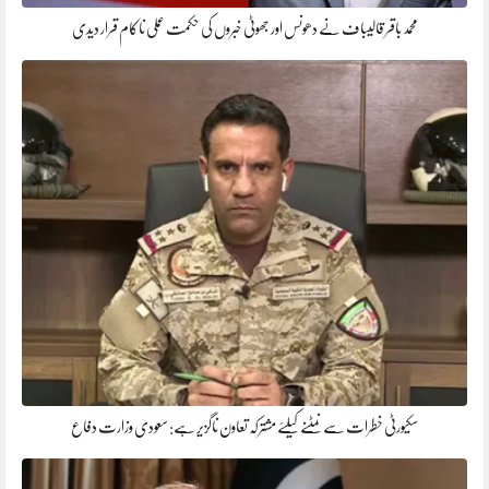
محمد باقر قالیباف نے دھونس اور جھوٹی خبروں کی حکمت عملی ناکام قرار دیدی
سکیورٹی خطرات سے نمٹنے کیلئے مشترکہ تعاون ناگزیر ہے: سعودی وزارت دفاع