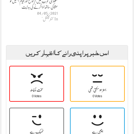
سعودی عرب میں تراویح اور قیام اللیل کو
عشا کی ساتھ ادا کرنے کی ہدایت
04/05/2021
In "انٹرنیشنل"
اس خبر پر اپنی رائے کا اظہار کریں
بہتر ہو سکتی تھی
سخت نا پسند
0 Votes
0 Votes
اچھی ہے
ٹھیک ہے