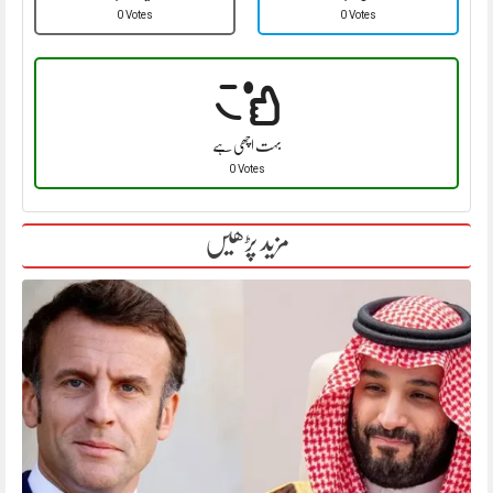
0 Votes
0 Votes
بہت اچھی ہے
0 Votes
مزید پڑھیں