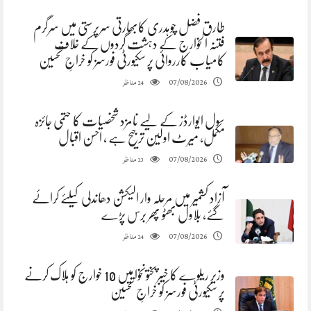
طارق فضل چوہدری کابھارتی سرپرستی میں سرگرم
فتنہ الخوارج کے دہشت گردوں کے خلاف
کامیاب کارروائی پر سکیورٹی فورسز کو خراجِ تحسین
مناظر
07/08/2026
24
سول ایوارڈز کے لیے نامزد شخصیات کا حتمی جائزہ
مکمل، میرٹ اولین ترجیح ہے ، احسن اقبال
مناظر
07/08/2026
23
آزاد کشمیر میں مرحلہ وار الیکشن دھاندلی کیلئے کرائے
گئے، بلاول بھٹو پھر برس پڑے
مناظر
07/08/2026
24
وزیر ریلوے کا خیبرپختونخوا میں 10 خوارج کو ہلاک کرنے
پر سکیورٹی فورسز کو خراجِ تحسین