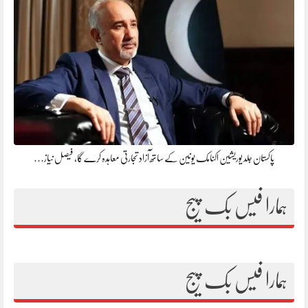
پاکستان جلد یوریشین اکنامک یونین کے ساتھ آزاد تجارتی معاہدہ کرے گا، فیصل نیاز…
ہمارا فیس بک پیج
ہمارا فیس بک پیج