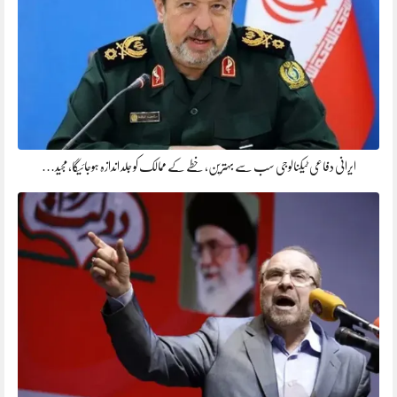
ایرانی دفاعی ٹیکنالوجی سب سے بہترین، خطے کے ممالک کو جلد اندازہ ہوجائیگا، مجید…