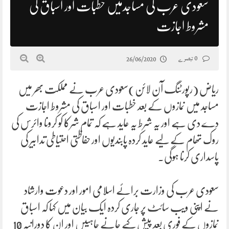
سعودی عرب کی مساجدمیں خطبات اور اسباق کی
مشروط اجازت
0 تبصرے
26/06/2020
ریاض (رپورٹنگ آن لائن)سعودی عرب نے مملکت بھر میں
مساجد میں نمازوں کے بعد خطبات اور اسباق کی مشروط اجازت
دے دی ہے اور یہ شرط یہ عاید ہے کہ تمام شرکا کو کرونا وائرس کی
روک تھام کے لیے عاید کردہ پابندیوں اور حفاظتی احتیاطی تدابیر کی
پاسداری کرنا ہوگی۔
سعودی عرب کی وزارت برائے اسلامی امور اور دعوت وارشاد
نے اپنی ویب سائٹ پر جاری کردہ ایک بیان میں کہا کہ اسباق
نمازوں کے فوری بعد پیش کیے جانے چاہییں اور ان کا دورانیہ 10