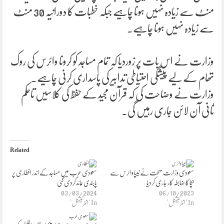
منٹ سے زیادہ نہیں ہونا چاہیے جبکہ خطبات کا دورانیہ 30 منٹ
سے زیادہ نہیں ہونا چاہیے۔
وزارت نے اس بات پر زوردیا کہ تمام مساجد کو کرونا وائرس کی روک
تھام کے لیے پیشگی احتیاطی تدابیر کی پاسداری کرنی چاہیے۔
وزارت نے وضاحت کی کہ قرآن مجید کے حفظ کی کلاسیں تاحکم
ثانی آن لائن جاری رہیں گی۔
Related
سعودی وزارت صحت نے نیپا وائرس سے
سعودی عرب میں مساجد کے اندر افطاری پر
بچا کا ضابطہ کار جاری کردیا
پابندی عائدکردی گئی
03/03/2024
06/10/2023
In "انٹرنیشنل"
In "انٹرنیشنل"