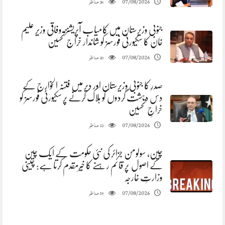
مناظر
07/08/2026
26
جنوبی وزیرستان میں کامیاب آپریشنز، وفاقی وزیر علیم
خان کا سکیورٹی فورسز کو شاندار خراج تحسین
مناظر
07/08/2026
20
صدرِ کا جنوبی وزیرستان اور دیر میں فتنہ الخوارج کے
دس دہشت گردوں کو ہلاک کرنے پر سکیورٹی فورسز کو
خراجِ تحسین
مناظر
07/08/2026
22
چین، سولومن جزائر کی نئی حکومت کے ایک چین
کے اصول پر قائم رہنے کا خیرمقدم کرتا ہے: چینی
وزارتِ خارجہ
مناظر
07/08/2026
19