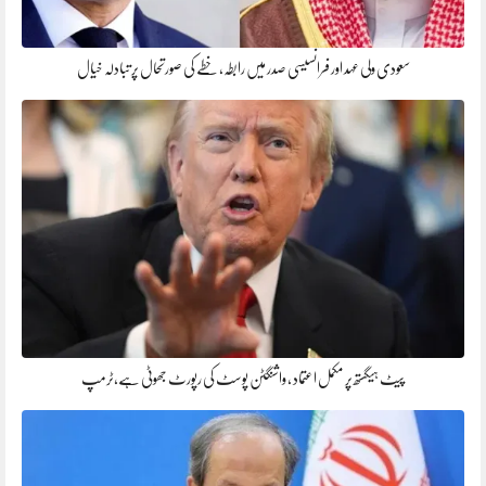
سعودی ولی عہد اور فرانسیسی صدر میں رابطہ، خطے کی صورتحال پر تبادلہ خیال
پیٹ ہیگستھ پر مکمل اعتماد ، واشنگٹن پوسٹ کی رپورٹ جھوٹی ہے،ٹرمپ